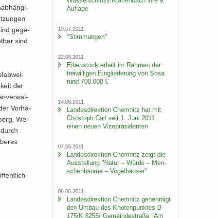
Was­ser­schloss Klaf­fen­bach ihre 9.
ab­hän­gi­
Auf­la­ge
et­zun­gen
sind ge­ge­
19.07.2011
"Stim­mun­gen"
t­bar sind
22.06.2011
Ei­ben­stock er­hält im Rah­men der
frei­wil­li­gen Ein­glie­de­rung von Sosa
l­ab­wei­
rund 700.000 €
­keit der
en­ver­wal­
14.06.2011
 der Vor­ha­
Lan­des­di­rek­ti­on Chem­nitz hat mit
Chris­toph Carl seit 1. Juni 2011
­berg, Wei­
einen neuen Vi­ze­prä­si­den­ten
 durch
be­res
07.06.2011
Lan­des­di­rek­ti­on Chem­nitz zeigt die
Aus­stel­lung "Natur – Würde – Men­
schen­bäu­me – Vo­gel­häu­ser"
fent­lich­
06.06.2011
Lan­des­di­rek­ti­on Chem­nitz ge­neh­migt
den Umbau des Kno­ten­punk­tes B
175/K 8255/ Ge­mein­de­stra­ße "Am