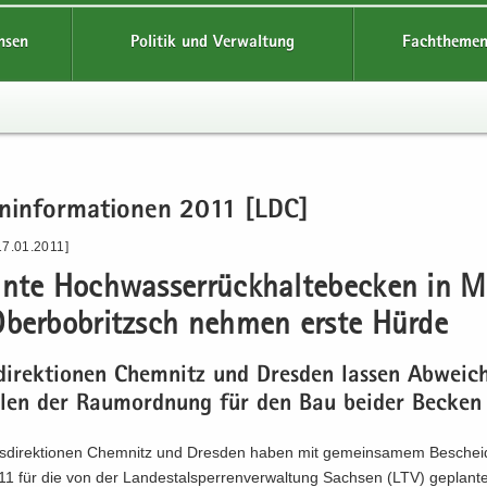
hsen
Politik und Verwaltung
Fachthemen
en­in­for­ma­tio­nen 2011 [LDC]
17.01.2011]
n­te Hoch­was­ser­rück­hal­te­be­cken in 
ber­bobritzsch neh­men erste Hürde
­di­rek­tio­nen Chem­nitz und Dres­den las­sen Ab­wei­c
­len der Raum­ord­nung für den Bau bei­der Be­cken
s­di­rek­tio­nen Chem­nitz und Dres­den haben mit ge­mein­sa­mem Be­sche
11 für die von der Lan­des­tal­sper­ren­ver­wal­tung Sach­sen (LTV) ge­plan­