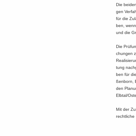
Die bei­den
gen Ver­fah
für die Zu­
ben, wenn d
und die Gr
Die Prü­fun
chun­gen zu
Rea­li­sie­
tung nach­ge
ben für di
ßen­born, 
den Pla­nu
Elb­tal/Ost­
Mit der Zu­
recht­li­ch