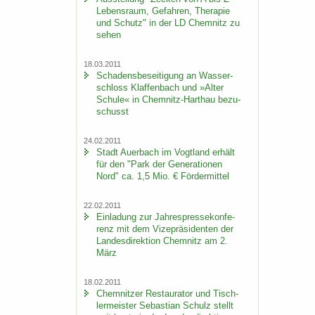
Le­bens­raum, Ge­fah­ren, The­ra­pie
und Schutz" in der LD Chem­nitz zu
sehen
18.03.2011
Scha­dens­be­sei­ti­gung an Was­ser­
schloss Klaf­fen­bach und »Alter
Schu­le« in Chemnitz-​Harthau be­zu­
schusst
24.02.2011
Stadt Au­er­bach im Vogt­land er­hält
für den "Park der Ge­ne­ra­tio­nen
Nord" ca. 1,5 Mio. € För­der­mit­tel
22.02.2011
Ein­la­dung zur Jah­res­pres­se­kon­fe­
renz mit dem Vi­ze­prä­si­den­ten der
Lan­des­di­rek­ti­on Chem­nitz am 2.
März
18.02.2011
Chem­nit­zer Re­stau­ra­tor und Tisch­
ler­meis­ter Se­bas­ti­an Schulz stellt