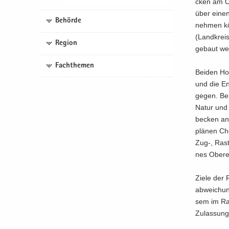
cken am Ch
über einen 
Behörde
neh­men kö
(Land­kreis
Region
ge­baut wer
Fachthemen
Bei­den Hoc
und die En
ge­gen. Bei
Natur und 
be­cken an 
plä­nen Che
Zug-, Rast-
nes Obe­res 
Ziele der 
ab­wei­chun
sem im Rau
Zu­las­sung