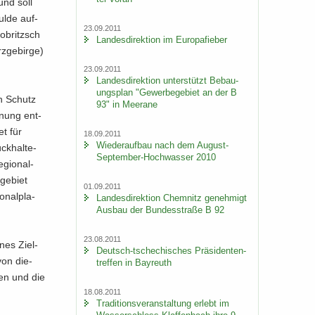
und soll
Mulde auf­
23.09.2011
obritzsch
Lan­des­di­rek­ti­on im Eu­ro­pa­fie­ber
erzgebirge)
23.09.2011
Lan­des­di­rek­ti­on un­ter­stützt Be­bau­
ungs­plan "Ge­wer­be­ge­biet an der B
en Schutz
93" in Meer­a­ne
dnung ent­
et für
18.09.2011
Wie­der­auf­bau nach dem August-​
k­hal­te­
September-Hochwasser 2010
­gio­nal­
ge­biet
01.09.2011
­nal­pla­
Lan­des­di­rek­ti­on Chem­nitz ge­neh­migt
Aus­bau der Bun­des­stra­ße B 92
23.08.2011
nes Ziel­
Deutsch-​tschechisches Prä­si­den­ten­
von die­
tref­fen in Bay­reuth
sen und die
18.08.2011
Tra­di­ti­ons­ver­an­stal­tung er­lebt im