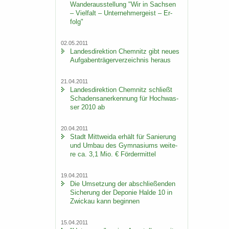
Wan­der­aus­stel­lung "Wir in Sach­sen
– Viel­falt – Un­ter­neh­mer­geist – Er­
folg"
02.05.2011
Lan­des­di­rek­ti­on Chem­nitz gibt neues
Auf­ga­ben­trä­ger­ver­zeich­nis her­aus
21.04.2011
Lan­des­di­rek­ti­on Chem­nitz schließt
Scha­dens­an­er­ken­nung für Hoch­was­
ser 2010 ab
20.04.2011
Stadt Mitt­wei­da er­hält für Sa­nie­rung
und Umbau des Gym­na­si­ums wei­te­
re ca. 3,1 Mio. € För­der­mit­tel
19.04.2011
Die Um­set­zung der ab­schlie­ßen­den
Si­che­rung der De­po­nie Halde 10 in
Zwi­ckau kann be­gin­nen
15.04.2011