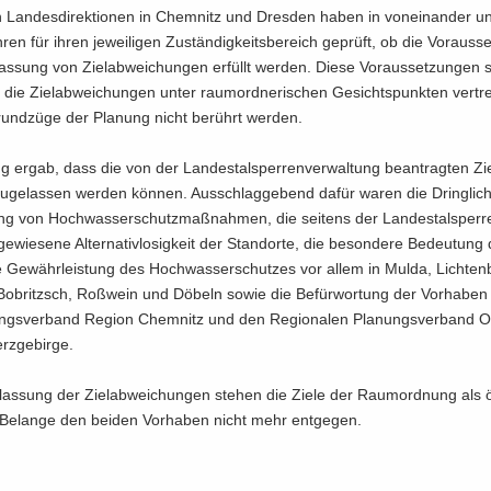
 Lan­des­di­rek­tio­nen in Chem­nitz und Dres­den haben in von­ein­an­der un­
­ren für ihren je­wei­li­gen Zu­stän­dig­keits­be­reich ge­prüft, ob die Vor­aus­s
las­sung von Ziel­ab­wei­chun­gen er­füllt wer­den. Diese Vor­aus­set­zun­gen 
ie Ziel­ab­wei­chun­gen unter raum­ord­ne­ri­schen Ge­sichts­punk­ten ver­tre
und­zü­ge der Pla­nung nicht be­rührt wer­den.
g ergab, dass die von der Lan­des­tal­sper­ren­ver­wal­tung be­an­trag­ten Zie
­ge­las­sen wer­den kön­nen. Aus­schlag­ge­bend dafür waren die Dring­lich
rung von Hoch­was­ser­schutz­maß­nah­men, die sei­tens der Lan­des­tal­sper­r
­wie­se­ne Al­ter­na­tiv­lo­sig­keit der Stand­or­te, die be­son­de­re Be­deu­tung
e Ge­währ­leis­tung des Hoch­was­ser­schut­zes vor allem in Mulda, Lich­ten
Bobritzsch, Roß­wein und Dö­beln sowie die Be­für­wor­tung der Vor­ha­ben
ngs­ver­band Re­gi­on Chem­nitz und den Re­gio­na­len Pla­nungs­ver­band O
erz­ge­bir­ge.
las­sung der Ziel­ab­wei­chun­gen ste­hen die Ziele der Raum­ord­nung als öf­
e Be­lan­ge den bei­den Vor­ha­ben nicht mehr ent­ge­gen.