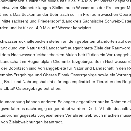
em­nitz­bach süd­lich von Mulda ist für ca. 5,4 Mio. m³ Was­ser ge­plant 
etwa vier Ki­lo­me­ter lan­gen Stol­len auch Was­ser aus der Frei­ber­ger 
n­nen. Das Be­cken an der Bobritzsch soll im Frei­raum zwi­schen Ober­b
 Mit­tel­sach­sen) und Frie­ders­dorf (Land­kreis Säch­si­sche Schweiz-​Ost
­den und ist für ca. 4,9 Mio. m³ Was­ser kon­zi­piert.
h­was­ser­rück­hal­te­be­cken ste­hen an den ge­plan­ten Stand­or­ten auf d
t­wick­lung von Natur und Land­schaft aus­ge­rich­te­te Ziele der Raum-​or
 dem Hoch­was­ser­rück­hal­te­be­cken Mulda be­trifft dies ein Vor-​ranggebi
Land­schaft im Re­gio­nal­plan Chemnitz-​Erzgebirge. Beim Hoch­was­ser­rüc
der Bobritzsch sind Vor­rang­ge­bie­te für Natur und Land­schaft in den Re
mnitz-​Erzgebirge und Obe­res Elb­tal/ Ost­erz­ge­bir­ge sowie ein Vor­rang­
, Brut- und Nah­rungs­ha­bi­tat stö­rungs­emp­find­li­cher Tier­ar­ten des Re­gio
Elb­tal/ Ost­erz­ge­bir­ge be­trof­fen.
Raum­ord­nung kön­nen an­de­ren Be­lan­gen ge­gen­über nur im Rah­men ei
gs­ver­fah­rens nach­ran­gig ein­ge­ord­net wer­den. Die LTV hatte des­halb 
m­ord­nungs­ge­setz vor­ge­se­he­nen Ver­fah­ren Ge­brauch ma­chen müs­
 von Ziel­ab­wei­chun­gen be­an­tragt.