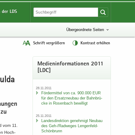
 der LDS
Übergeordnete Seiten
Schrift vergrößern
Kontrast erhöhen
Me­di­en­in­for­ma­tio­nen 2011
[LDC]
Mulda
28.11.2011
För­der­mit­tel von ca. 900.000 EUR
für den Er­satz­neu­bau der Bahn­brü­
cke in Ro­sen­bach be­wil­ligt
hun­gen
 zu
25.11.2011
Lan­des­di­rek­ti­on ge­neh­migt Neu­bau
id vom 11.
des Geh-/Rad­we­ges Lengenfeld-​
Schönbrunn
ten Hoch­