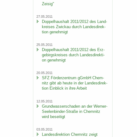
Zei­sig"
27.05.2011
Dop­pel­haus­halt 2011/2012 des Land­
krei­ses Zwi­ckau durch Lan­des­di­rek­
ti­on ge­neh­migt
25.05.2011
Dop­pel­haus­halt 2011/2012 des Erz­
ge­birgs­krei­ses durch Lan­des­di­rek­ti­
on ge­neh­migt
20.05.2011
SFZ För­der­zen­trum gGmbH Chem­
nitz gibt ab heute in der Lan­des­di­rek­
ti­on Ein­blick in ihre Ar­beit
12.05.2011
Grund­was­ser­scha­den an der Werner-​
Seelenbinder-Straße in Chem­nitz
wird be­sei­tigt
03.05.2011
Lan­des­di­rek­ti­on Chem­nitz zeigt