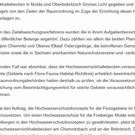
ck­hal­te­be­cken in Mulda und Ober­bobritzsch Grü­nes Licht ge­ge­ben und 
n­gen von den Zie­len der Raum­ord­nung im Zuge der Er­rich­tung die­ser
an­la­gen zu.
des Ziel­ab­wei­chungs­ver­fah­rens wur­den die in ihrem Auf­ga­ben­be­reic
 öf­fent­li­cher Be­lan­ge an­ge­hört. Dazu zähl­ten vor allem die bei­den Pla­
i­on Chem­nitz und Obe­res Elb­tal/ Ost­erz­ge­bir­ge, die be­trof­fe­nen Ge­m
ei­se sowie die in Sach­sen an­er­kann­ten Na­tur­schutz­ver­ei­ne und -​ver
gen­den Fall war ab­seh­bar, dass die Hoch­was­ser­rück­hal­te­be­cken vor­aus­s
e (Ge­bie­te nach Flora-​Fauna-Habitat-Richtlinie) er­heb­lich be­ein­träch­
um­ord­nungs­be­hör­den hat­ten des­halb zu prü­fen, ob die Vor­aus­set­zun
chung vom Be­ein­träch­ti­gungs­ver­bot für sol­che Ge­bie­te vor­aus­sicht­lich e
n­nen.
 den Auf­trag, die Hoch­was­ser­schutz­kon­zep­te für die Fluss­ge­bie­te im 
m­zu­set­zen. Um einen Hoch­was­ser­schutz für die Frei­ber­ger Mulde ent
el­lun­gen in den Hoch­was­ser­schutz­kon­zep­ten zu ge­währ­leis­ten, plant 
ch­was­ser­rück­hal­te­be­cken am Chem­nitz­bach und an der Bobritzsch.