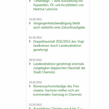
"Un­ter­wegs" – eine Aus­stel­lung mit
Aqua­rel­len, Öl- und Acryl­bil­dern von
Hart­mut Leim­cke
14.04.2011
Ver­gan­gen­heits­be­wäl­ti­gung bleibt
auch wei­ter­hin eine Zu­kunfts­auf­ga­be
01.04.2011
Dop­pel­haus­halt 2011/2012 des Vogt­
land­krei­ses durch Lan­des­di­rek­ti­on
ge­neh­migt
29.03.2011
Lan­des­di­rek­ti­on ge­neh­migt erst­mals
vor­ge­leg­ten dop­pi­schen Haus­halt der
Stadt Chem­nitz
24.03.2011
Bie­nen­sach­ver­stän­di­ge des Frei­
staa­tes Sach­sen tref­fen sich am
kom­men­den Sams­tag in Chem­nitz
21.03.2011
Aus­stel­lung "Ze­cken von A bis Z –