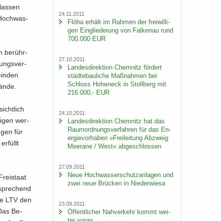
las­sen
24.11.2011
 Hoch­was­
Flöha er­hält im Rah­men der frei­wil­li­
gen Ein­glie­de­rung von Fal­ken­au rund
700.000 EUR
h be­rühr­
27.10.2011
nungs­ver­
Lan­des­di­rek­ti­on Chem­nitz för­dert
ein­den
städ­te­bau­li­che Maß­nah­men bei
Schloss Ho­heneck in Stoll­berg mit
bände.
216.000,- EUR
icht­lich
24.10.2011
ti­gen wer­
Lan­des­di­rek­ti­on Chem­nitz hat das
Raum­ord­nungs­ver­fah­ren für das En­
­gen für
er­gie­vor­ha­ben »Frei­lei­tung Ab­zweig
r­füllt
Meer­a­ne / West« ab­ge­schlos­sen
27.09.2011
Neue Hoch­was­ser­schutz­an­la­gen und
Frei­staat
zwei neue Brü­cken in Nie­der­wie­sa
­spre­chend
die LTV den
23.09.2011
 Das Be­
Öf­fent­li­cher Nah­ver­kehr kommt wei­
ter voran