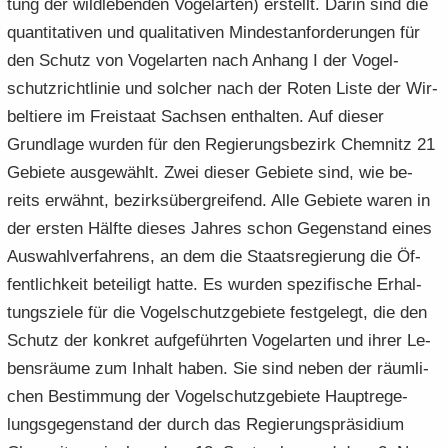
tung der wild­le­ben­den Vo­gel­ar­ten) er­stellt. Darin sind die
quan­ti­ta­ti­ven und qua­li­ta­ti­ven Min­dest­an­for­de­run­gen für
den Schutz von Vo­gel­ar­ten nach An­hang I der Vo­gel­
schutz­richt­li­nie und sol­cher nach der Roten Liste der Wir­
bel­tie­re im Frei­staat Sach­sen ent­hal­ten. Auf die­ser
Grund­la­ge wur­den für den Re­gie­rungs­be­zirk Chem­nitz 21
Ge­bie­te aus­ge­wählt. Zwei die­ser Ge­bie­te sind, wie be­
reits er­wähnt, be­zirks­über­grei­fend. Alle Ge­bie­te waren in
der ers­ten Hälf­te die­ses Jah­res schon Ge­gen­stand eines
Aus­wahl­ver­fah­rens, an dem die Staats­re­gie­rung die Öf­
fent­lich­keit be­tei­ligt hatte. Es wur­den spe­zi­fi­sche Er­hal­
tungs­zie­le für die Vo­gel­schutz­ge­bie­te fest­ge­legt, die den
Schutz der kon­kret auf­ge­führ­ten Vo­gel­ar­ten und ihrer Le­
bens­räu­me zum In­halt haben. Sie sind neben der räum­li­
chen Be­stim­mung der Vo­gel­schutz­ge­bie­te Haupt­re­ge­
lungs­ge­gen­stand der durch das Re­gie­rungs­prä­si­di­um