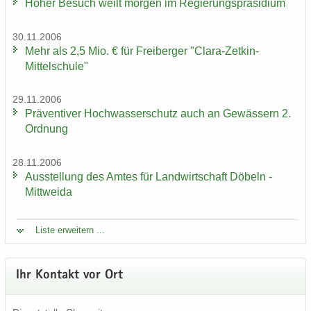
Hoher Be­such weilt mor­gen im Re­gie­rungs­prä­si­di­um
30.11.2006
Mehr als 2,5 Mio. € für Frei­ber­ger "Clara-​Zetkin-
Mittelschule"
29.11.2006
Prä­ven­ti­ver Hoch­was­ser­schutz auch an Ge­wäs­sern 2.
Ord­nung
28.11.2006
Aus­stel­lung des Amtes für Land­wirt­schaft Dö­beln -
Mitt­wei­da
Liste er­wei­tern ...
Ihr Kon­takt vor Ort