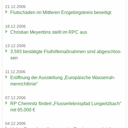
21.12.2006
Flut­schä­den im Mitt­le­ren Erz­ge­birgs­kreis be­sei­tigt
18.12.2006
Chris­ti­an Mey­er­töns stellt im RPC aus
13.12.2006
3.593 be­stä­tig­te Flut­hil­fe­maß­nah­men sind ab­ge­schlos­
sen
11.12.2006
Er­öff­nung der Aus­stel­lung „Eu­ro­päi­sche Was­ser­rah­
men­richt­li­nie“
07.12.2006
RP Chem­nitz för­dert „Fluss­erleb­nis­pfad Lung­witz­bach“
mit 65.000 €
04.12.2006