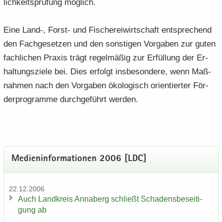
lich­keits­prü­fung mög­lich.
Eine Land-, Forst-​ und Fi­sche­rei­wirt­schaft ent­spre­chend
den Fach­ge­set­zen und den sons­ti­gen Vor­ga­ben zur guten
fach­li­chen Pra­xis trägt re­gel­mä­ßig zur Er­fül­lung der Er­
hal­tungs­zie­le bei. Dies er­folgt ins­be­son­de­re, wenn Maß­
nah­men nach den Vor­ga­ben öko­lo­gisch ori­en­tier­ter För­
der­pro­gram­me durch­ge­führt wer­den.
Me­di­en­in­for­ma­tio­nen 2006 [LDC]
22.12.2006
Auch Land­kreis An­na­berg schließt Scha­dens­be­sei­ti­
gung ab