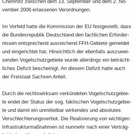
Chem­nitz zwi­schen dem 13. Sep­tem­ber und dem 2. No­
vem­ber 2006 er­las­se­nen Ver­ord­nun­gen.
Im Vor­feld hatte die Kom­mis­si­on der EU fest­ge­stellt, dass
die Bun­des­re­pu­blik Deutsch­land den fach­li­chen Er­for­der­
nis­sen ent­spre­chend aus­rei­chend FFH-​Gebiete ge­mel­det
und ein­ge­rich­tet hat. Hin­sicht­lich der eben­falls aus­zu­wei­
sen­den Vo­gel­schutz­ge­bie­te wurde al­ler­dings ein be­trächt­
li­ches De­fi­zit be­schei­nigt. An die­sem De­fi­zit hatte auch
der Frei­staat Sach­sen An­teil.
Durch die rechts­wirk­sam ver­kün­de­ten Vo­gel­schutz­ge­bie­
te endet der Sta­tus der sog. fak­ti­schen Vo­gel­schutz­ge­bie­
te und damit ein un­mit­tel­bar wir­ken­des und ab­so­lu­tes
Ver­schlech­te­rungs­ver­bot. Die Rea­li­sie­rung von wich­ti­gen
In­fra­struk­tur­maß­nah­men ist nun­mehr nach einer Ver­träg­