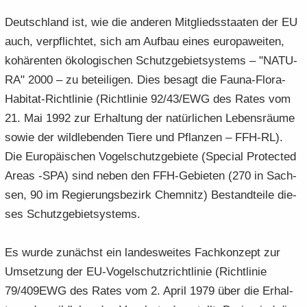
Deutsch­land ist, wie die an­de­ren Mit­glieds­staa­ten der EU
auch, ver­pflich­tet, sich am Auf­bau eines eu­ro­pa­wei­ten,
ko­hä­ren­ten öko­lo­gi­schen Schutz­ge­biet­sys­tems – "NA­TU­
RA" 2000 – zu be­tei­li­gen. Dies be­sagt die Fauna-​Flora-
Habitat-Richtlinie (Richt­li­nie 92/43/EWG des Rates vom
21. Mai 1992 zur Er­hal­tung der na­tür­li­chen Le­bens­räu­me
sowie der wild­le­ben­den Tiere und Pflan­zen – FFH-​RL).
Die Eu­ro­päi­schen Vo­gel­schutz­ge­bie­te (Spe­cial Pro­tec­ted
Areas -SPA) sind neben den FFH-​Gebieten (270 in Sach­
sen, 90 im Re­gie­rungs­be­zirk Chem­nitz) Be­stand­tei­le die­
ses Schutz­ge­biet­sys­tems.
Es wurde zu­nächst ein lan­des­wei­tes Fach­kon­zept zur
Um­set­zung der EU-​Vogelschutzrichtlinie (Richt­li­nie
79/409EWG des Rates vom 2. April 1979 über die Er­hal­