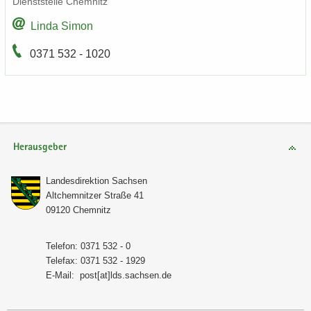
Dienst­stel­le Chem­nitz
Linda Simon
0371 532 - 1020
Herausgeber
Lan­des­di­rek­ti­on Sach­sen
Alt­chem­nit­zer Stra­ße 41
09120 Chem­nitz
Te­le­fon: 0371 532 - 0
Te­le­fax: 0371 532 - 1929
E-​Mail:
post[at]lds.sach­sen.de