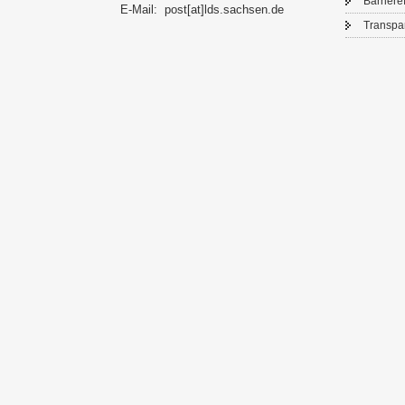
Bar­rie­re­
E-​Mail:
post[at]lds.sach­sen.de
Trans­pa­