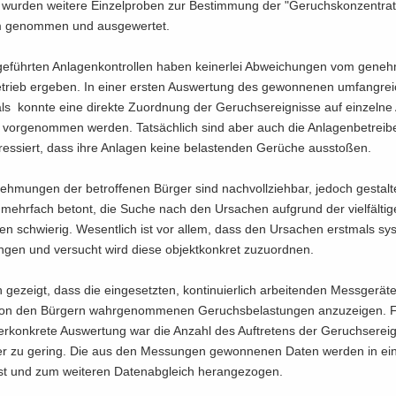
h wur­den wei­te­re Ein­zel­pro­ben zur Be­stim­mung der "Ge­ruchs­kon­zen­tra­t
i­um ge­nom­men und aus­ge­wer­tet.
e­führ­ten An­la­gen­kon­trol­len haben kei­ner­lei Ab­wei­chun­gen vom ge­neh
e­trieb er­ge­ben. In einer ers­ten Aus­wer­tung des ge­won­ne­nen um­fang­re
­als konn­te eine di­rek­te Zu­ord­nung der Ge­ruchs­er­eig­nis­se auf ein­zel­ne
vor­ge­nom­men wer­den. Tat­säch­lich sind aber auch die An­la­gen­be­trei­b
r­es­siert, dass ihre An­la­gen keine be­las­ten­den Ge­rü­che aus­sto­ßen.
h­mun­gen der be­trof­fe­nen Bür­ger sind nach­voll­zieh­bar, je­doch ge­stal­t
ehr­fach be­tont, die Suche nach den Ur­sa­chen auf­grund der viel­fäl­ti­
o­ren schwie­rig. We­sent­lich ist vor allem, dass den Ur­sa­chen erst­mals sys­
­gen und ver­sucht wird diese ob­jekt­kon­kret zu­zu­ord­nen.
ge­zeigt, dass die ein­ge­setz­ten, kon­ti­nu­ier­lich ar­bei­ten­den Mess­ge­rä­t
von den Bür­gern wahr­ge­nom­me­nen Ge­ruchs­be­las­tun­gen an­zu­zei­gen. 
her­kon­kre­te Aus­wer­tung war die An­zahl des Auf­tre­tens der Ge­ruchs­er­eig­
er zu ge­ring. Die aus den Mes­sun­gen ge­won­ne­nen Daten wer­den in e
sst und zum wei­te­ren Da­ten­ab­gleich her­an­ge­zo­gen.