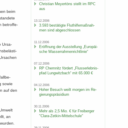
Chris­ti­an Mey­er­töns stellt im RPC
aus
au­en beim
tan­de­te
13.12.2006
m be­trof­fe­
3.593 be­stä­tig­te Flut­hil­fe­maß­nah­
men sind ab­ge­schlos­sen
11.12.2006
e Ur­sa­
Er­öff­nung der Aus­stel­lung „Eu­ro­päi­
­be­läs­ti­
sche Was­ser­rah­men­richt­li­nie“
Ur­sa­chen
07.12.2006
RP Chem­nitz för­dert „Fluss­erleb­nis­
pfad Lung­witz­bach“ mit 65.000 €
all­be­
ng sowie
04.12.2006
Hoher Be­such weilt mor­gen im Re­
en auf den
gie­rungs­prä­si­di­um
30.11.2006
 Um­welt
Mehr als 2,5 Mio. € für Frei­ber­ger
"Clara-​Zetkin-Mittelschule"
llt, an
 wur­den.
29.11.2006