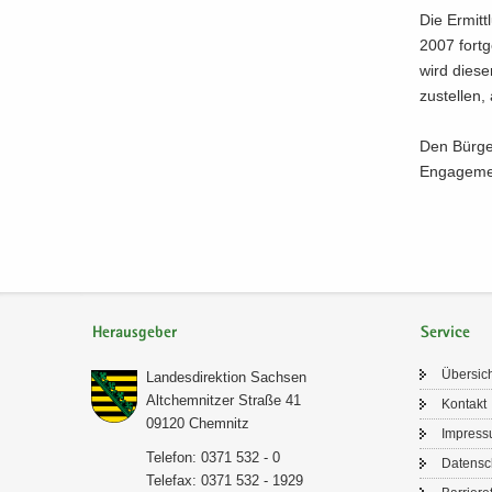
Die Er­mitt
2007 fort­g
wird die­s
zu­stel­len,
Den Bür­ger
En­ga­ge­me
Herausgeber
Service
Über­sic
Lan­des­di­rek­ti­on Sach­sen
Alt­chem­nit­zer Stra­ße 41
Kon­takt
09120 Chem­nitz
Im­pres­
Te­le­fon: 0371 532 - 0
Da­ten­s
Te­le­fax: 0371 532 - 1929