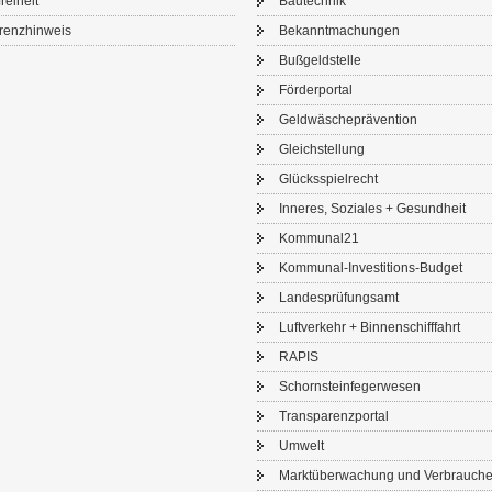
frei­heit
Bau­tech­nik
renz­hin­weis
Be­kannt­ma­chun­gen
Buß­geld­stel­le
För­der­por­tal
Geld­wä­sche­prä­ven­ti­on
Gleich­stel­lung
Glücks­spiel­recht
In­ne­res, So­zia­les + Ge­sund­heit
Kom­mu­nal21
Kommunal-​Investitions-Budget
Lan­des­prü­fungs­amt
Luft­ver­kehr + Bin­nen­schiff­fahrt
RAPIS
Schorn­stein­fe­ger­we­sen
Trans­pa­renz­por­tal
Um­welt
Markt­über­wa­chung und Ver­brau­che