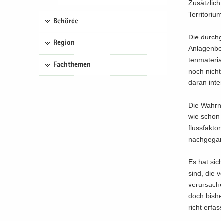
Zu­sätz­lic
Ter­ri­to­r
Behörde
Die durch­g
Region
An­la­gen­b
ten­ma­te­ri
Fachthemen
noch nicht 
daran in­te
Die Wahr­ne
wie schon m
fluss­fak­t
nach­ge­gan
Es hat sich 
sind, die 
ver­ur­sa­c
doch bis­h
richt er­fa