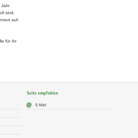
m Jahr
oll sind,
r­neut auf­
le für ihr
Seite empfehlen
E-​Mail