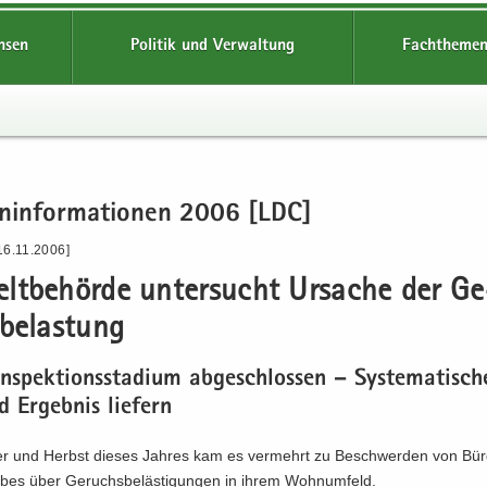
hsen
Politik und Verwaltung
Fachthemen
en­in­for­ma­tio­nen 2006 [LDC]
16.11.2006]
t­be­hör­de un­ter­sucht Ur­sa­che der Ge
be­las­tung
In­spek­ti­ons­sta­di­um ab­ge­schlos­sen – Sys­te­ma­ti­sc
d Er­geb­nis lie­fern
 und Herbst die­ses Jah­res kam es ver­mehrt zu Be­schwer­den von Bür
s über Ge­ruchs­be­läs­ti­gun­gen in ihrem Wohn­um­feld.