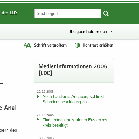
 der LDS
Übergeordnete Seiten
Schrift vergrößern
Kontrast erhöhen
Me­di­en­in­for­ma­tio­nen 2006
[LDC]
­
22.12.2006
Auch Land­kreis An­na­berg schließt
Scha­dens­be­sei­ti­gung ab
he Ana­l
21.12.2006
Flut­schä­den im Mitt­le­ren Erz­ge­birgs­
kreis be­sei­tigt
­gern des
18.12.2006