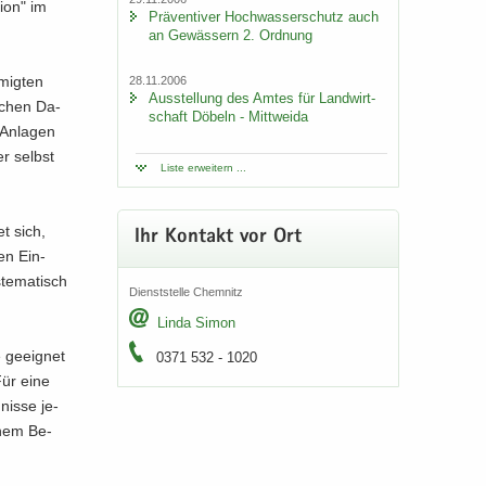
i­on" im
Prä­ven­ti­ver Hoch­was­ser­schutz auch
an Ge­wäs­sern 2. Ord­nung
­mig­ten
28.11.2006
Aus­stel­lung des Amtes für Land­wirt­
i­chen Da­
schaft Dö­beln - Mitt­wei­da
 An­la­gen
er selbst
Liste er­wei­tern ...
et sich,
Ihr Kon­takt vor Ort
gen Ein­
te­ma­tisch
Dienst­stel­le Chem­nitz
Linda Simon
e ge­eig­net
0371 532 - 1020
Für eine
nis­se je­
inem Be­