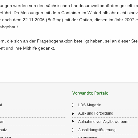
­lun­gen wer­den von den säch­si­schen Lan­des­um­welt­be­hör­den ge­zielt i
e­führt. Da Mes­sun­gen mit dem Con­tai­ner im Win­ter­halb­jahr nicht sinn­v
er nach dem 22.11.2006 (Buß­tag) mit der Op­ti­on, die­sen im Jahr 2007 e
 ab­ge­baut.
n, die sich an der Fra­ge­bo­gen­ak­ti­on be­tei­ligt haben, sei an die­ser Stel­
nt und ihre Mit­hil­fe ge­dankt.
Verwandte Portale
ht
LDS-​Magazin
Aus- und Fort­bil­dung
sum
Auf­nah­me von Asyl­be­wer­bern
chutz
Aus­bil­dungs­för­de­rung