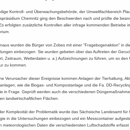
­di­ge Kontroll-​ und Über­wa­chungs­be­hör­de, der Um­welt­fach­be­reich Pl
s­prä­si­di­um Chem­nitz ging den Be­schwer­den nach und prüf­te die be­an­s
. Es er­folg­ten zu­sätz­li­che Kon­trol­len aller in­fra­ge kom­men­den Be­trie­be i
­ri­um.
n­aus wur­den die Bür­ger von Zobes mit einer "Fra­ge­bo­gen­ak­ti­on" in di
t­lun­gen ein­be­zo­gen. Sie wur­den ge­be­ten über das Auf­tre­ten der Ge­ruchs
t, Zeit­raum, Wet­ter­da­ten u. a.) Auf­zeich­nun­gen zu füh­ren, um so den 
pur zu kom­men.
che Ver­ur­sa­cher die­ser Er­eig­nis­se kom­men An­la­gen der Tier­hal­tung, Ab­f
­an­la­gen, wie die Biogas-​ und Kom­post­an­la­ge und die Fa. DD-​Recycli
nie in Frage. Ge­prüft wer­den auch die ver­schie­de­nen Dün­ge­maß­nah­m
en land­wirt­schaft­li­chen Flä­chen.
er Kom­ple­xi­tät der Pro­ble­ma­tik wurde das Säch­si­sche Lan­des­amt für
gie in die Un­ter­su­chun­gen ein­be­zo­gen und ein Mess­con­tai­ner auf­ge­ste
e­teo­ro­lo­gi­schen Daten die ver­schie­dens­ten Luft­schad­stof­fe er­fasst