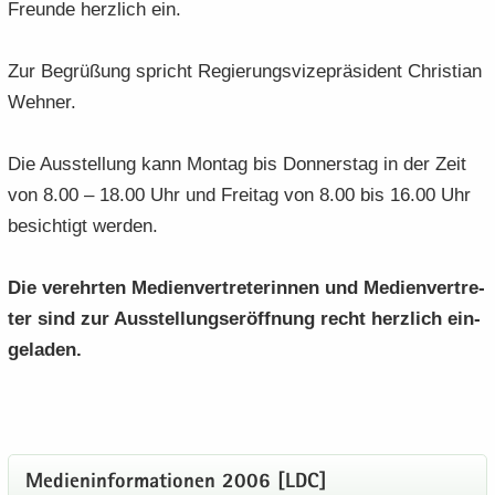
Freun­de herz­lich ein.
Zur Be­grü­ßung spricht Re­gie­rungs­vi­ze­prä­si­dent Chris­ti­an
Weh­ner.
Die Aus­stel­lung kann Mon­tag bis Don­ners­tag in der Zeit
von 8.00 – 18.00 Uhr und Frei­tag von 8.00 bis 16.00 Uhr
be­sich­tigt wer­den.
Die ver­ehr­ten Me­di­en­ver­tre­te­rin­nen und Me­di­en­ver­tre­
ter sind zur Aus­stel­lungs­er­öff­nung recht herz­lich ein­
ge­la­den.
Me­di­en­in­for­ma­tio­nen 2006 [LDC]