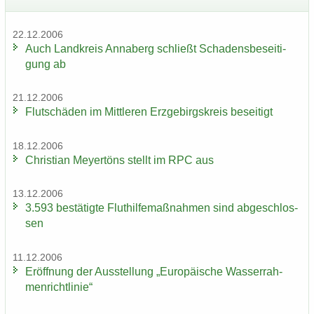
22.12.2006
Auch Land­kreis An­na­berg schließt Scha­dens­be­sei­ti­
gung ab
21.12.2006
Flut­schä­den im Mitt­le­ren Erz­ge­birgs­kreis be­sei­tigt
18.12.2006
Chris­ti­an Mey­er­töns stellt im RPC aus
13.12.2006
3.593 be­stä­tig­te Flut­hil­fe­maß­nah­men sind ab­ge­schlos­
sen
11.12.2006
Er­öff­nung der Aus­stel­lung „Eu­ro­päi­sche Was­ser­rah­
men­richt­li­nie“