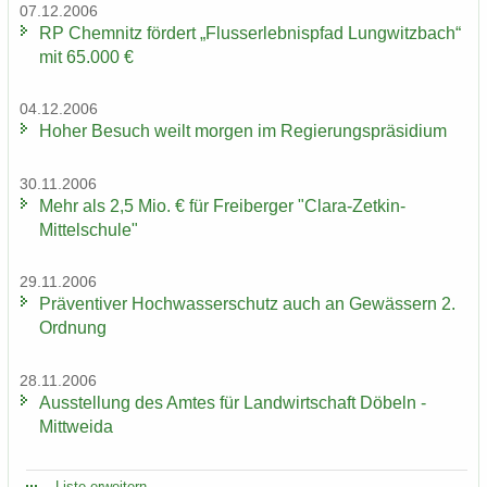
07.12.2006
RP Chem­nitz för­dert „Fluss­erleb­nis­pfad Lung­witz­bach“
mit 65.000 €
04.12.2006
Hoher Be­such weilt mor­gen im Re­gie­rungs­prä­si­di­um
30.11.2006
Mehr als 2,5 Mio. € für Frei­ber­ger "Clara-​Zetkin-
Mittelschule"
29.11.2006
Prä­ven­ti­ver Hoch­was­ser­schutz auch an Ge­wäs­sern 2.
Ord­nung
28.11.2006
Aus­stel­lung des Amtes für Land­wirt­schaft Dö­beln -
Mitt­wei­da
Liste er­wei­tern ...