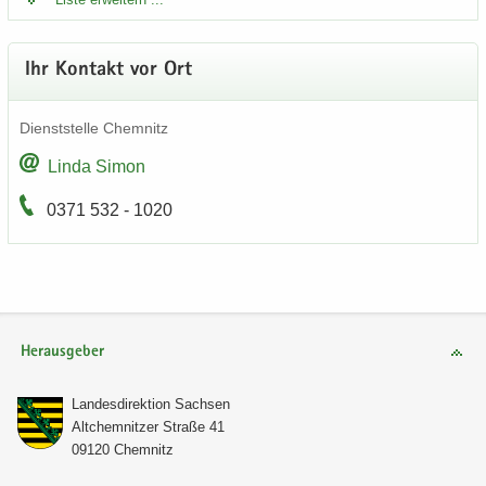
Ihr Kon­takt vor Ort
Dienst­stel­le Chem­nitz
Linda Simon
0371 532 - 1020
Herausgeber
Lan­des­di­rek­ti­on Sach­sen
Alt­chem­nit­zer Stra­ße 41
09120 Chem­nitz