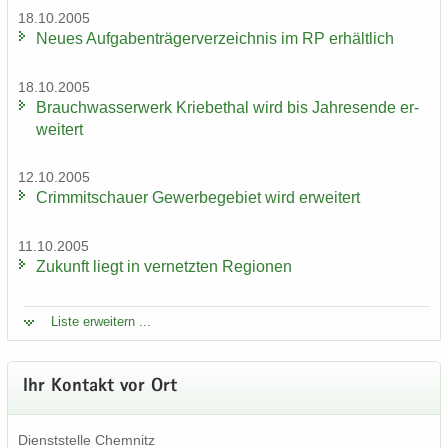
18.10.2005
Neues Auf­ga­ben­trä­ger­ver­zeich­nis im RP er­hält­lich
18.10.2005
Brauch­was­ser­werk Krie­be­thal wird bis Jah­res­en­de er­
wei­tert
12.10.2005
Crim­mit­schau­er Ge­wer­be­ge­biet wird er­wei­tert
11.10.2005
Zu­kunft liegt in ver­netz­ten Re­gio­nen
Liste er­wei­tern ...
Ihr Kon­takt vor Ort
Dienst­stel­le Chem­nitz