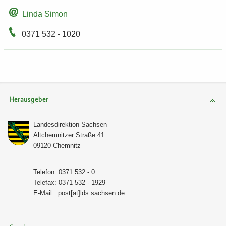
Linda Simon
0371 532 - 1020
Herausgeber
Lan­des­di­rek­ti­on Sach­sen
Alt­chem­nit­zer Stra­ße 41
09120 Chem­nitz
Te­le­fon: 0371 532 - 0
Te­le­fax: 0371 532 - 1929
E-​Mail:
post[at]lds.sach­sen.de