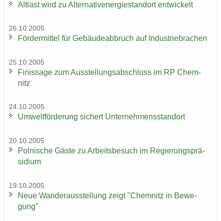
Alt­last wird zu Al­ter­na­tiv­ener­gie­stand­ort ent­wi­ckelt
26.10.2005
För­der­mit­tel für Ge­bäu­de­ab­bruch auf In­dus­trie­bra­chen
25.10.2005
Fi­nis­sa­ge zum Aus­stel­lungs­ab­schluss im RP Chem­
nitz
24.10.2005
Um­welt­för­de­rung si­chert Un­ter­neh­mens­stand­ort
20.10.2005
Pol­ni­sche Gäste zu Ar­beits­be­such im Re­gie­rungs­prä­
si­di­um
19.10.2005
Neue Wan­der­aus­stel­lung zeigt "Chem­nitz in Be­we­
gung"