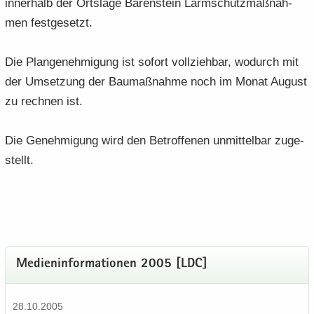
in­ner­halb der Orts­la­ge Bä­ren­stein Lärm­schutz­maß­nah­
men fest­ge­setzt.
Die Plan­ge­neh­mi­gung ist so­fort voll­zieh­bar, wo­durch mit
der Um­set­zung der Bau­maß­nah­me noch im Monat Au­gust
zu rech­nen ist.
Die Ge­neh­mi­gung wird den Be­trof­fe­nen un­mit­tel­bar zu­ge­
stellt.
Me­di­en­in­for­ma­tio­nen 2005 [LDC]
28.10.2005