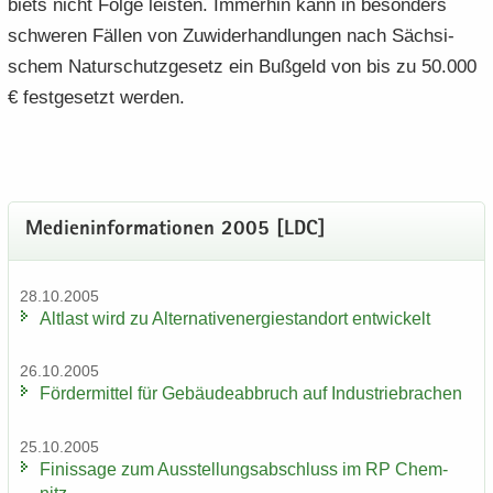
biets nicht Folge leis­ten. Im­mer­hin kann in be­son­ders
schwe­ren Fäl­len von Zu­wi­der­hand­lun­gen nach Säch­si­
schem Na­tur­schutz­ge­setz ein Buß­geld von bis zu 50.000
€ fest­ge­setzt wer­den.
Me­di­en­in­for­ma­tio­nen 2005 [LDC]
28.10.2005
Alt­last wird zu Al­ter­na­tiv­ener­gie­stand­ort ent­wi­ckelt
26.10.2005
För­der­mit­tel für Ge­bäu­de­ab­bruch auf In­dus­trie­bra­chen
25.10.2005
Fi­nis­sa­ge zum Aus­stel­lungs­ab­schluss im RP Chem­