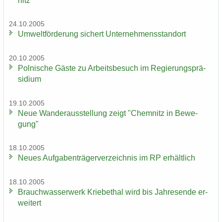
nitz
24.10.2005
Um­welt­för­de­rung si­chert Un­ter­neh­mens­stand­ort
20.10.2005
Pol­ni­sche Gäste zu Ar­beits­be­such im Re­gie­rungs­prä­
si­di­um
19.10.2005
Neue Wan­der­aus­stel­lung zeigt "Chem­nitz in Be­we­
gung"
18.10.2005
Neues Auf­ga­ben­trä­ger­ver­zeich­nis im RP er­hält­lich
18.10.2005
Brauch­was­ser­werk Krie­be­thal wird bis Jah­res­en­de er­
wei­tert