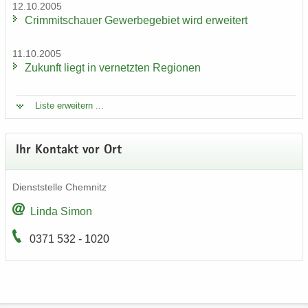
12.10.2005
Crim­mit­schau­er Ge­wer­be­ge­biet wird er­wei­tert
11.10.2005
Zu­kunft liegt in ver­netz­ten Re­gio­nen
Liste er­wei­tern ...
Ihr Kon­takt vor Ort
Dienst­stel­le Chem­nitz
Linda Simon
0371 532 - 1020