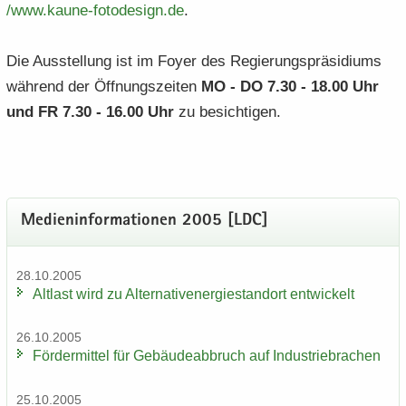
/​www.​kaune-​​fotodesign.​de
.
Die Aus­stel­lung ist im Foyer des Re­gie­rungs­prä­si­di­ums
wäh­rend der Öff­nungs­zei­ten
MO - DO 7.30 - 18.00 Uhr
und FR 7.30 - 16.00 Uhr
zu be­sich­ti­gen.
Me­di­en­in­for­ma­tio­nen 2005 [LDC]
28.10.2005
Alt­last wird zu Al­ter­na­tiv­ener­gie­stand­ort ent­wi­ckelt
26.10.2005
För­der­mit­tel für Ge­bäu­de­ab­bruch auf In­dus­trie­bra­chen
25.10.2005