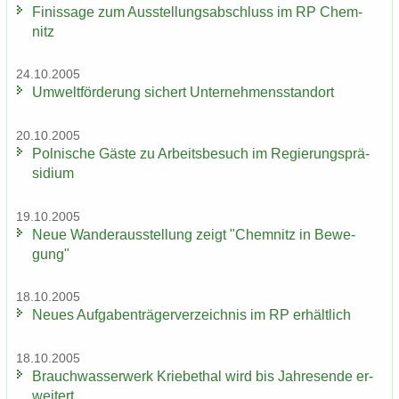
Fi­nis­sa­ge zum Aus­stel­lungs­ab­schluss im RP Chem­
nitz
24.10.2005
Um­welt­för­de­rung si­chert Un­ter­neh­mens­stand­ort
20.10.2005
Pol­ni­sche Gäste zu Ar­beits­be­such im Re­gie­rungs­prä­
si­di­um
19.10.2005
Neue Wan­der­aus­stel­lung zeigt "Chem­nitz in Be­we­
gung"
18.10.2005
Neues Auf­ga­ben­trä­ger­ver­zeich­nis im RP er­hält­lich
18.10.2005
Brauch­was­ser­werk Krie­be­thal wird bis Jah­res­en­de er­
wei­tert