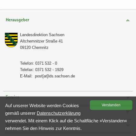
Herausgeber
Lan­des­di­rek­ti­on Sach­sen
Alt­chem­nit­zer Stra­ße 41
09120 Chem­nitz
Te­le­fon: 0371 532 - 0
Te­le­fax: 0371 532 - 1929
E-​Mail:
post[at]lds.sach­sen.de
Service
Auf un­se­rer Web­site wer­den Coo­kies
Ver­stan­den
Verwandte Portale
gemäß un­se­rer
Da­ten­schutz­er­klä­rung
ver­wen­det. Mit einem Klick auf die Schalt­flä­che »Ver­stan­den«
Seite empfehlen
neh­men Sie den Hin­weis zur Kennt­nis.