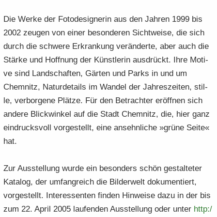
Die Werke der Fo­to­de­si­gne­rin aus den Jah­ren 1999 bis
2002 zeu­gen von einer be­son­de­ren Sicht­wei­se, die sich
durch die schwe­re Er­kran­kung ver­än­der­te, aber auch die
Stär­ke und Hoff­nung der Künst­le­rin aus­drückt. Ihre Mo­ti­
ve sind Land­schaf­ten, Gär­ten und Parks in und um
Chem­nitz, Na­tur­de­tails im Wan­del der Jah­res­zei­ten, stil­
le, ver­bor­ge­ne Plät­ze. Für den Be­trach­ter er­öff­nen sich
an­de­re Blick­win­kel auf die Stadt Chem­nitz, die, hier ganz
ein­drucks­voll vor­ge­stellt, eine an­sehn­li­che »grüne Seite«
hat.
Zur Aus­stel­lung wurde ein be­son­ders schön ge­stal­te­ter
Ka­ta­log, der um­fang­reich die Bil­der­welt do­ku­men­tiert,
vor­ge­stellt. In­ter­es­sen­ten fin­den Hin­wei­se dazu in der bis
zum 22. April 2005 lau­fen­den Aus­stel­lung oder unter
http:/​