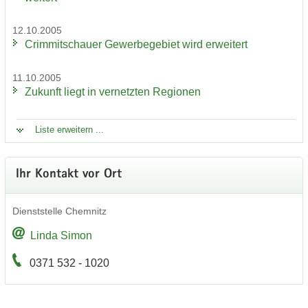
12.10.2005
Crim­mit­schau­er Ge­wer­be­ge­biet wird er­wei­tert
11.10.2005
Zu­kunft liegt in ver­netz­ten Re­gio­nen
Liste er­wei­tern ...
Ihr Kon­takt vor Ort
Dienst­stel­le Chem­nitz
Linda Simon
0371 532 - 1020