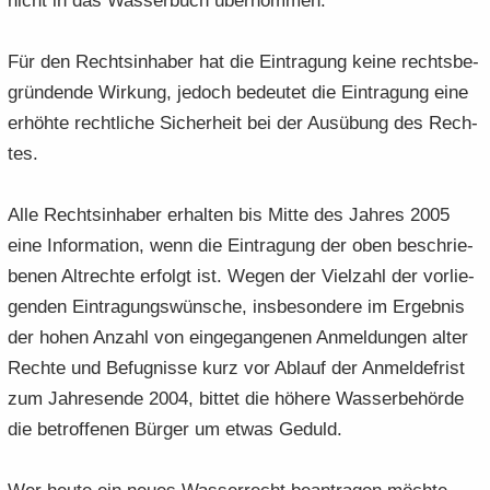
nicht in das Was­ser­buch über­nom­men.
Für den Rechts­in­ha­ber hat die Ein­tra­gung keine rechts­be­
grün­den­de Wir­kung, je­doch be­deu­tet die Ein­tra­gung eine
er­höh­te recht­li­che Si­cher­heit bei der Aus­übung des Rech­
tes.
Alle Rechts­in­ha­ber er­hal­ten bis Mitte des Jah­res 2005
eine In­for­ma­ti­on, wenn die Ein­tra­gung der oben be­schrie­
be­nen Alt­rech­te er­folgt ist. Wegen der Viel­zahl der vor­lie­
gen­den Ein­tra­gungs­wün­sche, ins­be­son­de­re im Er­geb­nis
der hohen An­zahl von ein­ge­gan­ge­nen An­mel­dun­gen alter
Rech­te und Be­fug­nis­se kurz vor Ab­lauf der An­mel­de­frist
zum Jah­res­en­de 2004, bit­tet die hö­he­re Was­ser­be­hör­de
die be­trof­fe­nen Bür­ger um etwas Ge­duld.