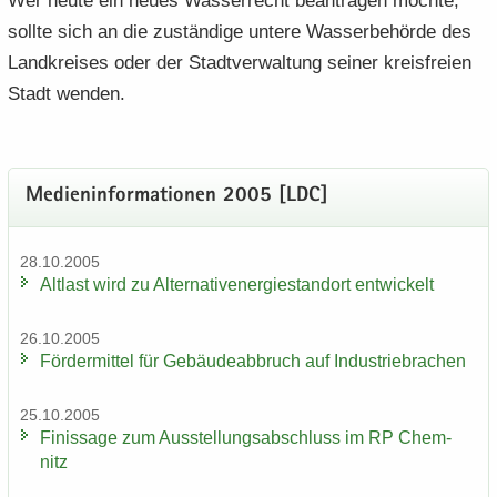
Wer heute ein neues Was­ser­recht be­an­tra­gen möch­te,
soll­te sich an die zu­stän­di­ge un­te­re Was­ser­be­hör­de des
Land­krei­ses oder der Stadt­ver­wal­tung sei­ner kreis­frei­en
Stadt wen­den.
Me­di­en­in­for­ma­tio­nen 2005 [LDC]
28.10.2005
Alt­last wird zu Al­ter­na­tiv­ener­gie­stand­ort ent­wi­ckelt
26.10.2005
För­der­mit­tel für Ge­bäu­de­ab­bruch auf In­dus­trie­bra­chen
25.10.2005
Fi­nis­sa­ge zum Aus­stel­lungs­ab­schluss im RP Chem­
nitz