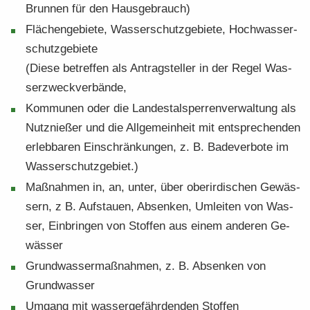
Brun­nen für den Haus­ge­brauch)
Flä­chen­ge­bie­te, Was­ser­schutz­ge­bie­te, Hoch­was­ser­
schutz­ge­bie­te
(Diese be­tref­fen als An­trag­stel­ler in der Regel Was­
ser­zweck­ver­bän­de,
Kom­mu­nen oder die Lan­des­tal­sper­ren­ver­wal­tung als
Nutz­nie­ßer und die All­ge­mein­heit mit ent­spre­chen­den
er­leb­ba­ren Ein­schrän­kun­gen, z. B. Ba­de­ver­bo­te im
Was­ser­schutz­ge­biet.)
Maß­nah­men in, an, unter, über ober­ir­di­schen Ge­wäs­
sern, z B. Auf­stau­en, Ab­sen­ken, Um­lei­ten von Was­
ser, Ein­brin­gen von Stof­fen aus einem an­de­ren Ge­
wäs­ser
Grund­was­ser­maß­nah­men, z. B. Ab­sen­ken von
Grund­was­ser
Um­gang mit was­ser­ge­fähr­den­den Stof­fen