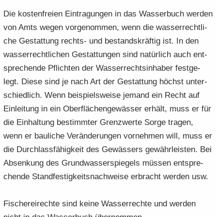
Die kos­ten­frei­en Ein­tra­gun­gen in das Was­ser­buch wer­den
von Amts wegen vor­ge­nom­men, wenn die was­ser­recht­li­
che Ge­stat­tung rechts-​ und be­stands­kräf­tig ist. In den
was­ser­recht­li­chen Ge­stat­tun­gen sind na­tür­lich auch ent­
spre­chen­de Pflich­ten der Was­ser­rechts­in­ha­ber fest­ge­
legt. Diese sind je nach Art der Ge­stat­tung höchst un­ter­
schied­lich. Wenn bei­spiels­wei­se je­mand ein Recht auf
Ein­lei­tung in ein Ober­flä­chen­ge­wäs­ser er­hält, muss er für
die Ein­hal­tung be­stimm­ter Grenz­wer­te Sorge tra­gen,
wenn er bau­li­che Ver­än­de­run­gen vor­neh­men will, muss er
die Durch­lass­fä­hig­keit des Ge­wäs­sers ge­währ­leis­ten. Bei
Ab­sen­kung des Grund­was­ser­spie­gels müs­sen ent­spre­
chen­de Stand­fes­tig­keits­nach­wei­se er­bracht wer­den usw.
Fi­sche­rei­rech­te sind keine Was­ser­rech­te und wer­den