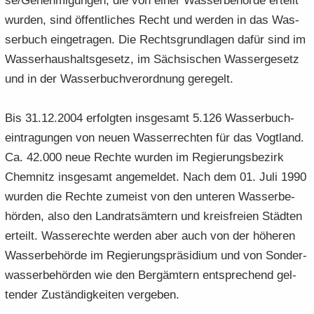
se/Ge­neh­mi­gun­gen, die von einer Was­ser­be­hör­de er­teilt
wur­den, sind öf­fent­li­ches Recht und wer­den in das Was­
ser­buch ein­ge­tra­gen. Die Rechts­grund­la­gen dafür sind im
Was­ser­haus­halts­ge­setz, im Säch­si­schen Was­ser­ge­setz
und in der Was­ser­buch­ver­ord­nung ge­re­gelt.
Bis 31.12.2004 er­folg­ten ins­ge­samt 5.126 Was­ser­buch­
ein­tra­gun­gen von neuen Was­ser­rech­ten für das Vogt­land.
Ca. 42.000 neue Rech­te wur­den im Re­gie­rungs­be­zirk
Chem­nitz ins­ge­samt an­ge­mel­det. Nach dem 01. Juli 1990
wur­den die Rech­te zu­meist von den un­te­ren Was­ser­be­
hör­den, also den Land­rats­äm­tern und kreis­frei­en Städ­ten
er­teilt. Was­serech­te wer­den aber auch von der hö­he­ren
Was­ser­be­hör­de im Re­gie­rungs­prä­si­di­um und von Son­der­
was­ser­be­hör­den wie den Berg­äm­tern ent­spre­chend gel­
ten­der Zu­stän­dig­kei­ten ver­ge­ben.