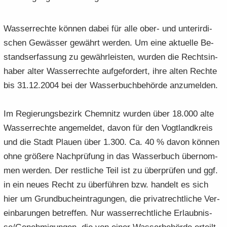
Was­ser­rech­te kön­nen dabei für alle ober- und un­ter­ir­di­
schen Ge­wäs­ser ge­währt wer­den. Um eine ak­tu­el­le Be­
stand­ser­fas­sung zu ge­währ­leis­ten, wur­den die Rechts­in­
ha­ber alter Was­ser­rech­te auf­ge­for­dert, ihre alten Rech­te
bis 31.12.2004 bei der Was­ser­buch­be­hör­de an­zu­mel­den.
Im Re­gie­rungs­be­zirk Chem­nitz wur­den über 18.000 alte
Was­ser­rech­te an­ge­mel­det, davon für den Vogt­land­kreis
und die Stadt Plau­en über 1.300. Ca. 40 % davon kön­nen
ohne grö­ße­re Nach­prü­fung in das Was­ser­buch über­nom­
men wer­den. Der rest­li­che Teil ist zu über­prü­fen und ggf.
in ein neues Recht zu über­füh­ren bzw. han­delt es sich
hier um Grund­buch­ein­tra­gun­gen, die pri­vat­recht­li­che Ver­
ein­ba­run­gen be­tref­fen. Nur was­ser­recht­li­che Er­laub­nis­