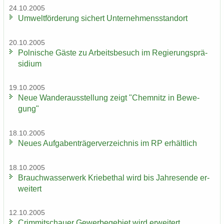
24.10.2005
Um­welt­för­de­rung si­chert Un­ter­neh­mens­stand­ort
20.10.2005
Pol­ni­sche Gäste zu Ar­beits­be­such im Re­gie­rungs­prä­
si­di­um
19.10.2005
Neue Wan­der­aus­stel­lung zeigt "Chem­nitz in Be­we­
gung"
18.10.2005
Neues Auf­ga­ben­trä­ger­ver­zeich­nis im RP er­hält­lich
18.10.2005
Brauch­was­ser­werk Krie­be­thal wird bis Jah­res­en­de er­
wei­tert
12.10.2005
Crim­mit­schau­er Ge­wer­be­ge­biet wird er­wei­tert