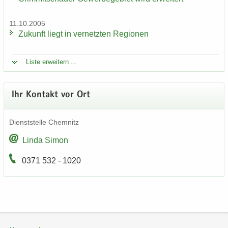
11.10.2005
Zu­kunft liegt in ver­netz­ten Re­gio­nen
Liste er­wei­tern ...
Ihr Kon­takt vor Ort
Dienst­stel­le Chem­nitz
Linda Simon
0371 532 - 1020