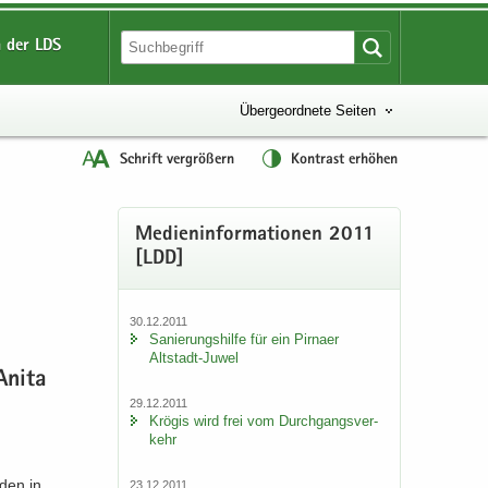
 der LDS
Übergeordnete Seiten
Schrift vergrößern
Kontrast erhöhen
Me­di­en­in­for­ma­tio­nen 2011
[LDD]
30.12.2011
Sa­nie­rungs­hil­fe für ein Pirna­er
Altstadt-​Juwel
Anita
29.12.2011
Krö­gis wird frei vom Durch­gangs­ver­
kehr
den in
23.12.2011