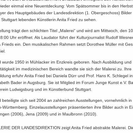
ie­der ein­mal eine Neu­ent­de­ckung: Vom Spät­som­mer bis in den Herbst 
er des Haupt­ge­bäu­des der Lan­des­di­rek­ti­on (1. Ober­ge­schoss) Bil­der
tutt­gart le­ben­den Künst­le­rin Anita Fried zu sehen.
el­lung trägt den schlich­ten Titel „Ma­le­rei“ und wird am Mitt­woch, den 10
00 Uhr er­öff­net. Als Lau­da­tor führt der Kul­tur­jour­na­list Ru­dolf Wes­ne
 Frieds ein. Den mu­si­ka­li­schen Rah­men setzt Do­ro­thee Mül­ler mit Ge
iel.
d wurde 1950 in Mühl­acker im Enz­kreis ge­bo­ren. Nach Aus­bil­dung und la
tä­tig­keit im me­di­zi­ni­schen Be­reich wand­te sie sich der Ma­le­rei zu. Ihre K
l­dung er­fuhr Anita Fried bei Da­nie­la Dürr und Prof. Hans K. Schle­gel in 
sa­beth Bader in Augs­burg. Sie ist Mit­glied im Forum Junge Kunst e.V. B
r­ein Lud­wigs­burg und im Künst­ler­bund Stutt­gart.
 be­tei­lig­te sich seit 2004 an zahl­rei­chen Aus­stel­lun­gen, vor­nehm­lich in
Württemberg. Ein­zel­aus­stel­lun­gen prä­sen­tier­ten ihre Bil­der auch in Ei
in­gen (2006), Jena (2009) und in Maul­bronn (2010).
E­RIE DER LAN­DES­DI­REK­TI­ON zeigt Anita Fried abs­trak­te Ma­le­rei. Di