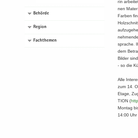
rin ar­bei­
nen Ma­te­r
Behörde
Far­ben fin­
Holz­schnit
Region
auf­zu­ge­h
neh­men­de
Fachthemen
spra­che. I
dem Be­trac
Bil­der sind
- so die Kü
Alle In­ter
zum 14. Ok
Etage, Zu­
TI­ON (
http
Mon­tag bi
14:00 Uhr g