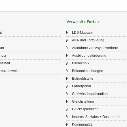
Verwandte Portale
ht
LDS-​Magazin
Aus- und Fort­bil­dung
sum
Auf­nah­me von Asyl­be­wer­bern
chutz
Aus­bil­dungs­för­de­rung
frei­heit
Bau­tech­nik
renz­hin­weis
Be­kannt­ma­chun­gen
Buß­geld­stel­le
För­der­por­tal
Geld­wä­sche­prä­ven­ti­on
Gleich­stel­lung
Glücks­spiel­recht
In­ne­res, So­zia­les + Ge­sund­heit
Kom­mu­nal21