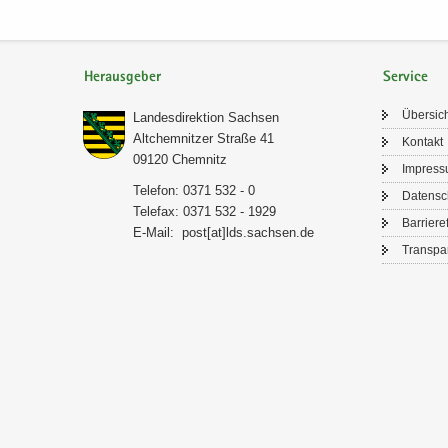
Herausgeber
Service
Über­sic
Lan­des­di­rek­ti­on Sach­sen
Alt­chem­nit­zer Stra­ße 41
Kon­takt
09120 Chem­nitz
Im­pres­
Te­le­fon: 0371 532 - 0
Da­ten­s
Te­le­fax: 0371 532 - 1929
Bar­rie­re­
E-​Mail:
post[at]lds.sach­sen.de
Trans­pa­