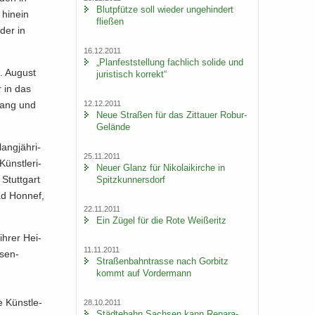
Blut­pfüt­ze soll wie­der un­ge­hin­dert
hin­ein
flie­ßen
 der in
16.12.2011
„Plan­fest­stel­lung fach­lich so­li­de und
. Au­gust
ju­ris­tisch kor­rekt“
r in das
12.12.2011
­sang und
Neue Stra­ßen für das Zit­tau­er Robur-​
Gelände
ng­jäh­ri­
25.11.2011
ünst­le­ri­
Neuer Glanz für Ni­ko­lai­kir­che in
Stutt­gart
Spitz­kun­ners­dorf
ad Hon­nef,
22.11.2011
Ein Zügel für die Rote Wei­ße­ritz
 ihrer Hei­
11.11.2011
­sen­
Stra­ßen­bahn­tras­se nach Gor­bitz
kommt auf Vor­der­mann
e Künst­le­
28.10.2011
Städ­te­bahn Sach­sen kann Re­pa­ra­