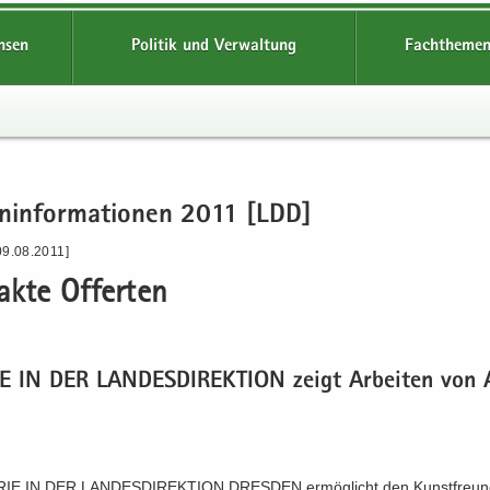
hsen
Politik und Verwaltung
Fachthemen
en­in­for­ma­tio­nen 2011 [LDD]
09.08.2011]
ak­te Of­fer­ten
IE IN DER LAN­DES­DI­REK­TI­ON zeigt Ar­bei­ten von 
RIE IN DER LAN­DES­DI­REK­TI­ON DRES­DEN er­mög­licht den Kunst­freun­