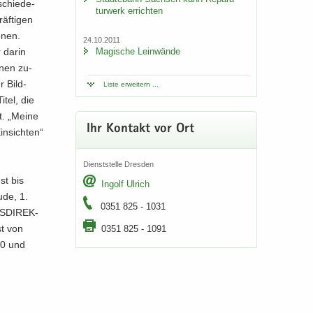
schie­de­
tur­werk er­rich­ten
äf­ti­gen
o­nen.
24.10.2011
Ma­gi­sche Lein­wän­de
r darin
inen zu­
r Bild­
Liste er­wei­tern ...
itel, die
ht. „Meine
Ihr Kon­takt vor Ort
in­sich­ten“
Dienst­stel­le Dres­den
ust bis
In­golf Ul­rich
­de, 1.
0351 825 - 1031
S­DI­REK­
st von
0351 825 - 1091
00 und