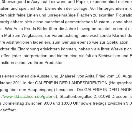
tet über­wie­gend in Acryl auf Lein­wand und Pa­pier, ex­pe­ri­men­tiert mit ver­
ia­li­en und spielt mit den Ele­men­ten der Col­la­ge. Vor Hin­ter­grün­den in kr
den sich feine Li­ni­en und un­re­gel­mä­ßi­ge Flä­chen zu skur­ri­len Fi­gu­ra­ti
t­ar­tig nä­hern sich diese manch­mal geo­me­tri­schen Mus­tern - ohne abe
en. Wer Anita Frieds Bil­der über die Jahre hin­weg be­trach­tet, er­kennt e
n Mut zum Weg­las­sen, zur Ver­ein­fa­chung, eine wach­sen­de Klar­heit de
hre Abs­trak­tio­nen laden ein, zum Ge­nuss eben­so wie zur Spe­ku­la­ti­on. T
h­ter die Ein­ord­nung er­leich­tern könn­ten, haben viele ihrer Werke nic
 offen jeder In­ter­pre­ta­ti­on und bie­ten eine Viel­falt an Sicht­wei­sen und E
nst­le­rin sel­ber zu Ihren Pro­duk­ten.
­es­sier­ten kön­nen die Aus­stel­lung „Ma­le­rei“ von Anita Fried vom 10. Au­g
­to­ber 2011 in der GA­LE­RIE IN DER LAN­DES­DI­REK­TI­ON (Haupt­ge­bäu
gang über den Haupt­ein­gang) be­su­chen. Die GA­LE­RIE IN DER LAN­DE
:/​/​www.​ldd.​sachsen.​de/​galerie
), Stauf­fen­berg­al­lee 2, 01099 Dres­den, i
s Don­ners­tag zwi­schen 9:00 und 18:00 Uhr sowie frei­tags zwi­schen 9:
e­öff­net.