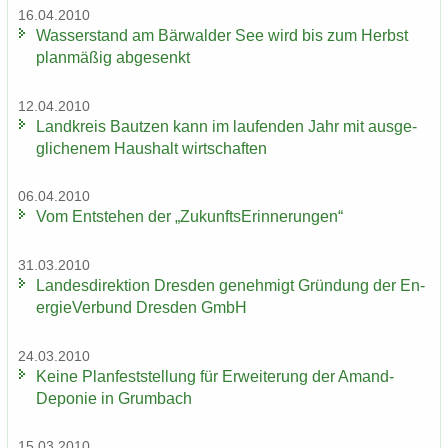
16.04.2010
Was­ser­stand am Bär­wal­der See wird bis zum Herbst
plan­mä­ßig ab­ge­senkt
12.04.2010
Land­kreis Baut­zen kann im lau­fen­den Jahr mit aus­ge­
gli­che­nem Haus­halt wirt­schaf­ten
06.04.2010
Vom Ent­ste­hen der „Zu­kunfts­Er­in­ne­run­gen“
31.03.2010
Lan­des­di­rek­ti­on Dres­den ge­neh­migt Grün­dung der En­
er­gie­Ver­bund Dres­den GmbH
24.03.2010
Keine Plan­fest­stel­lung für Er­wei­te­rung der Amand-​
Deponie in Grum­bach
15.03.2010