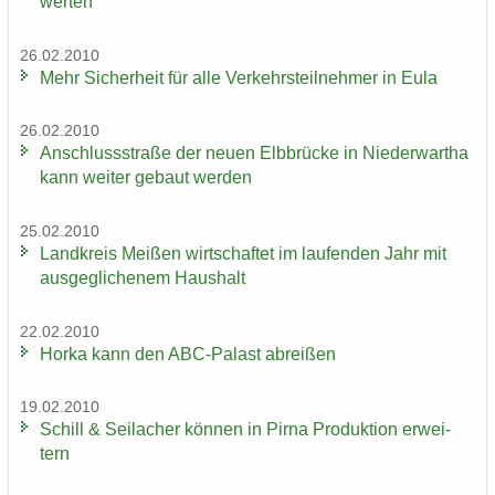
wer­ten
26.02.2010
Mehr Si­cher­heit für alle Ver­kehrs­teil­neh­mer in Eula
26.02.2010
An­schluss­stra­ße der neuen Elb­brü­cke in Nie­der­wartha
kann wei­ter ge­baut wer­den
25.02.2010
Land­kreis Mei­ßen wirt­schaf­tet im lau­fen­den Jahr mit
aus­ge­gli­che­nem Haus­halt
22.02.2010
Horka kann den ABC-​Palast ab­rei­ßen
19.02.2010
Schill & Seil­a­cher kön­nen in Pirna Pro­duk­ti­on er­wei­
tern