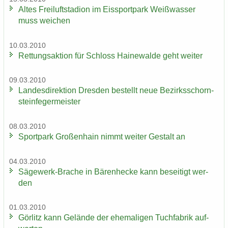
Altes Frei­luft­sta­di­on im Eis­sport­park Weiß­was­ser
muss wei­chen
10.03.2010
Ret­tungs­ak­ti­on für Schloss Hai­ne­wal­de geht wei­ter
09.03.2010
Lan­des­di­rek­ti­on Dres­den be­stellt neue Be­zirks­schorn­
stein­fe­ger­meis­ter
08.03.2010
Sport­park Gro­ßen­hain nimmt wei­ter Ge­stalt an
04.03.2010
Sägewerk-​Brache in Bä­ren­he­cke kann be­sei­tigt wer­
den
01.03.2010
Gör­litz kann Ge­län­de der ehe­ma­li­gen Tuch­fa­brik auf­