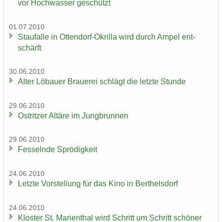
vor Hoch­was­ser ge­schützt
01.07.2010
Stau­f­al­le in Ottendorf-​Okrilla wird durch Ampel ent­
schärft
30.06.2010
Alter Lö­bau­er Braue­rei schlägt die letz­te Stun­de
29.06.2010
Ost­rit­zer Al­tä­re im Jung­brun­nen
29.06.2010
Fes­seln­de Sprö­dig­keit
24.06.2010
Letz­te Vor­stel­lung für das Kino in Bert­hels­dorf
24.06.2010
Klos­ter St. Ma­ri­en­thal wird Schritt um Schritt schö­ner