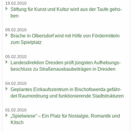
19.02.2010
Stif­tung für Kunst und Kul­tur wird aus der Taufe ge­ho­
ben
09.02.2010
Bra­che in Ol­bers­dorf wird mit Hilfe von För­der­mit­teln
zum Spiel­platz
05.02.2010
Lan­des­di­rek­ti­on Dres­den prüft jüngs­ten Auf­he­bungs­
be­schluss zu Stra­ßen­aus­bau­bei­trä­gen in Dres­den
04.02.2010
Ge­plan­tes Ein­kaufs­zen­trum in Bi­schofs­wer­da ge­fähr­
det Raum­ord­nung und funk­tio­nie­ren­de Stadt­struk­tu­ren
01.02.2010
„Spiel­wie­se“ – Ein Platz für Nost­al­gie, Ro­man­tik und
Kitsch