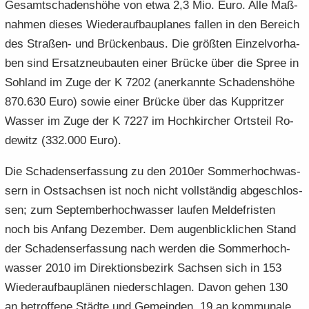
Ge­samt­scha­dens­hö­he von etwa 2,3 Mio. Euro. Alle Maß­
nah­men die­ses Wie­der­auf­bau­pla­nes fal­len in den Be­reich
des Straßen-​ und Brü­cken­baus. Die größ­ten Ein­zel­vor­ha­
ben sind Er­satz­neu­bau­ten einer Brü­cke über die Spree in
Soh­land im Zuge der K 7202 (an­er­kann­te Scha­dens­hö­he
870.630 Euro) sowie einer Brü­cke über das Kup­prit­zer
Was­ser im Zuge der K 7227 im Hoch­kir­cher Orts­teil Ro­
de­witz (332.000 Euro).
Die Scha­dens­er­fas­sung zu den 2010er Som­mer­hoch­was­
sern in Ost­sach­sen ist noch nicht voll­stän­dig ab­ge­schlos­
sen; zum Sep­tem­ber­hoch­was­ser lau­fen Mel­de­fris­ten
noch bis An­fang De­zem­ber. Dem au­gen­blick­li­chen Stand
der Scha­dens­er­fas­sung nach wer­den die Som­mer­hoch­
was­ser 2010 im Di­rek­ti­ons­be­zirk Sach­sen sich in 153
Wie­der­auf­bau­plä­nen nie­der­schla­gen. Davon gehen 130
an be­trof­fe­ne Städ­te und Ge­mein­den, 19 an kom­mu­na­le