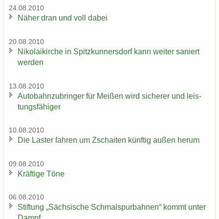
24.08.2010
Näher dran und voll dabei
20.08.2010
Ni­ko­lai­kir­che in Spitz­kun­ners­dorf kann wei­ter sa­niert
wer­den
13.08.2010
Au­to­bahn­zu­brin­ger für Mei­ßen wird si­che­rer und leis­
tungs­fä­hi­ger
10.08.2010
Die Las­ter fah­ren um Zschai­ten künf­tig außen herum
09.08.2010
Kräf­ti­ge Töne
06.08.2010
Stif­tung „Säch­si­sche Schmal­spur­bah­nen“ kommt unter
Dampf