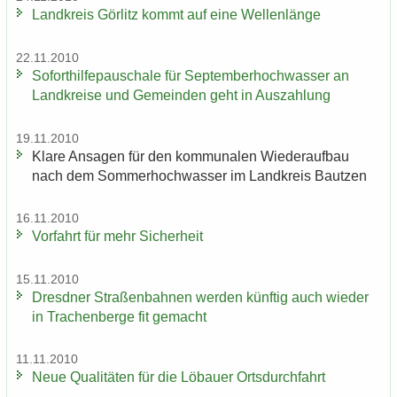
Land­kreis Gör­litz kommt auf eine Wel­len­län­ge
22.11.2010
So­fort­hil­fe­pau­scha­le für Sep­tem­ber­hoch­was­ser an
Land­krei­se und Ge­mein­den geht in Aus­zah­lung
19.11.2010
Klare An­sa­gen für den kom­mu­na­len Wie­der­auf­bau
nach dem Som­mer­hoch­was­ser im Land­kreis Baut­zen
16.11.2010
Vor­fahrt für mehr Si­cher­heit
15.11.2010
Dresd­ner Stra­ßen­bah­nen wer­den künf­tig auch wie­der
in Tra­chen­ber­ge fit ge­macht
11.11.2010
Neue Qua­li­tä­ten für die Lö­bau­er Orts­durch­fahrt