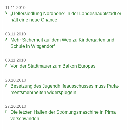
11.11.2010
„Hel­ler­sied­lung Nord­hö­he“ in der Lan­des­haupt­stadt er­
hält eine neue Chan­ce
03.11.2010
Mehr Si­cher­heit auf dem Weg zu Kin­der­gar­ten und
Schu­le in Witt­gen­dorf
03.11.2010
Von der Stadt­mau­er zum Bal­kon Eu­ro­pas
28.10.2010
Be­set­zung des Ju­gend­hil­fe­aus­schus­ses muss Par­la­
ments­mehr­hei­ten wi­der­spie­geln
27.10.2010
Die letz­ten Hal­len der Strö­mungs­ma­schi­ne in Pirna
ver­schwin­den