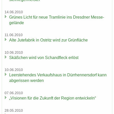
14.06.2010
Grü­nes Licht für neue Tram­li­nie ins Dresd­ner Mes­se­
ge­län­de
11.06.2010
Alte Ju­te­fa­brik in Ost­ritz wird zur Grün­flä­che
10.06.2010
Skäß­chen wird von Schand­fleck er­löst
10.06.2010
Leer­ste­hen­des Ver­kaufs­haus in Dürr­hen­ners­dorf kann
ab­ge­ris­sen wer­den
07.06.2010
„Vi­sio­nen für die Zu­kunft der Re­gi­on ent­wi­ckeln“
28.05.2010