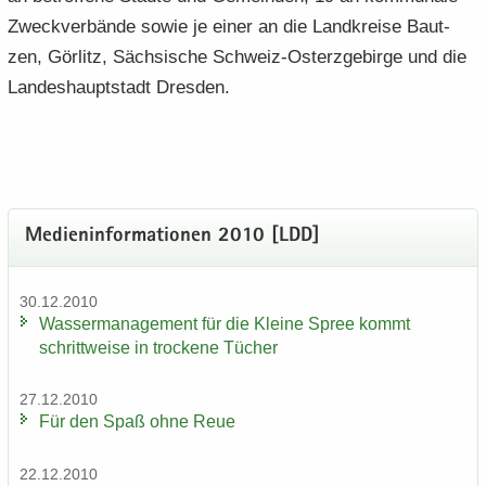
Zweck­ver­bän­de sowie je einer an die Land­krei­se Baut­
zen, Gör­litz, Säch­si­sche Schweiz-​Osterzgebirge und die
Lan­des­haupt­stadt Dres­den.
Me­di­en­in­for­ma­tio­nen 2010 [LDD]
30.12.2010
Was­ser­ma­nage­ment für die Klei­ne Spree kommt
schritt­wei­se in tro­cke­ne Tü­cher
27.12.2010
Für den Spaß ohne Reue
22.12.2010