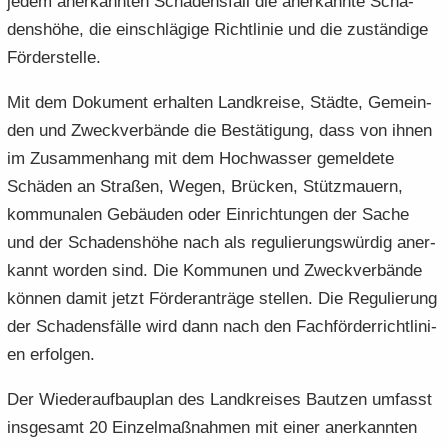
jedem an­er­kann­ten Scha­dens­fall die an­er­kann­te Scha­
dens­hö­he, die ein­schlä­gi­ge Richt­li­nie und die zu­stän­di­ge
För­der­stel­le.
Mit dem Do­ku­ment er­hal­ten Land­krei­se, Städ­te, Ge­mein­
den und Zweck­ver­bän­de die Be­stä­ti­gung, dass von ihnen
im Zu­sam­men­hang mit dem Hoch­was­ser ge­mel­de­te
Schä­den an Stra­ßen, Wegen, Brü­cken, Stütz­mau­ern,
kom­mu­na­len Ge­bäu­den oder Ein­rich­tun­gen der Sache
und der Scha­dens­hö­he nach als re­gu­lie­rungs­wür­dig an­er­
kannt wor­den sind. Die Kom­mu­nen und Zweck­ver­bän­de
kön­nen damit jetzt För­der­an­trä­ge stel­len. Die Re­gu­lie­rung
der Scha­dens­fäl­le wird dann nach den Fach­för­der­richt­li­ni­
en er­fol­gen.
Der Wie­der­auf­bau­plan des Land­krei­ses Baut­zen um­fasst
ins­ge­samt 20 Ein­zel­maß­nah­men mit einer an­er­kann­ten