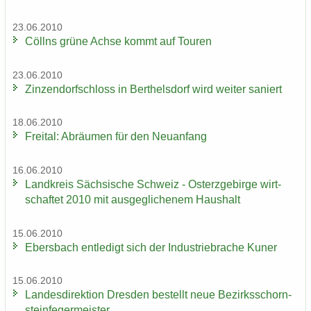
23.06.2010
Cöll­ns grüne Achse kommt auf Tou­ren
23.06.2010
Zin­zen­dorf­schloss in Bert­hels­dorf wird wei­ter sa­niert
18.06.2010
Frei­tal: Ab­räu­men für den Neu­an­fang
16.06.2010
Land­kreis Säch­si­sche Schweiz - Ost­erz­ge­bir­ge wirt­
schaf­tet 2010 mit aus­ge­gli­che­nem Haus­halt
15.06.2010
Ebers­bach ent­le­digt sich der In­dus­trie­bra­che Kuner
15.06.2010
Lan­des­di­rek­ti­on Dres­den be­stellt neue Be­zirks­schorn­
stein­fe­ger­meis­ter