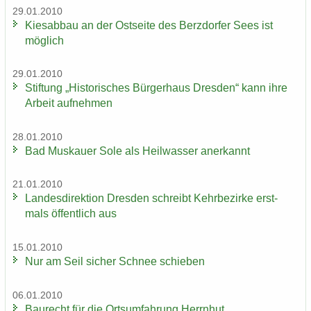
29.01.2010
Kies­ab­bau an der Ost­sei­te des Berz­dor­fer Sees ist
mög­lich
29.01.2010
Stif­tung „His­to­ri­sches Bür­ger­haus Dres­den“ kann ihre
Ar­beit auf­neh­men
28.01.2010
Bad Mus­kau­er Sole als Heil­was­ser an­er­kannt
21.01.2010
Lan­des­di­rek­ti­on Dres­den schreibt Kehr­be­zir­ke erst­
mals öf­fent­lich aus
15.01.2010
Nur am Seil si­cher Schnee schie­ben
06.01.2010
Bau­recht für die Orts­um­fah­rung Herrn­hut