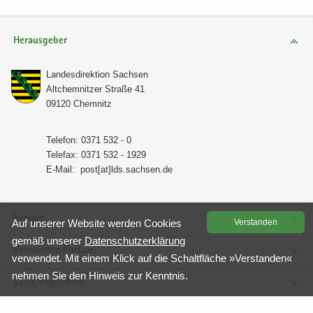
Herausgeber
Lan­des­di­rek­ti­on Sach­sen
Alt­chem­nit­zer Stra­ße 41
09120 Chem­nitz
Te­le­fon: 0371 532 - 0
Te­le­fax: 0371 532 - 1929
E-​Mail:
post[at]lds.sach­sen.de
Service
Auf un­se­rer Web­site wer­den Coo­kies
Ver­stan­den
gemäß un­se­rer
Da­ten­schutz­er­klä­rung
Verwandte Portale
ver­wen­det. Mit einem Klick auf die Schalt­flä­che »Ver­stan­den«
neh­men Sie den Hin­weis zur Kennt­nis.
Seite empfehlen