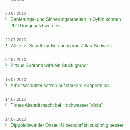
30.07.2010
Sanierungs-​ und Si­che­rungs­ar­bei­ten in Oybin kön­nen
2010 fort­ge­setzt wer­den
22.07.2010
Wei­te­rer Schritt zur Be­le­bung von Zittau-​Südwest
22.07.2010
Zit­taus Süd­rand wird ein Stück grü­ner
15.07.2010
Ar­beits­schüt­zer set­zen auf stär­ke­re Ko­ope­ra­ti­on
14.07.2010
Pirnas Alt­stadt macht bei Hoch­was­ser "dicht"
14.07.2010
Di­ppol­dis­wal­der Orts­teil Ulb­ern­dorf ist zu­künf­tig bes­ser