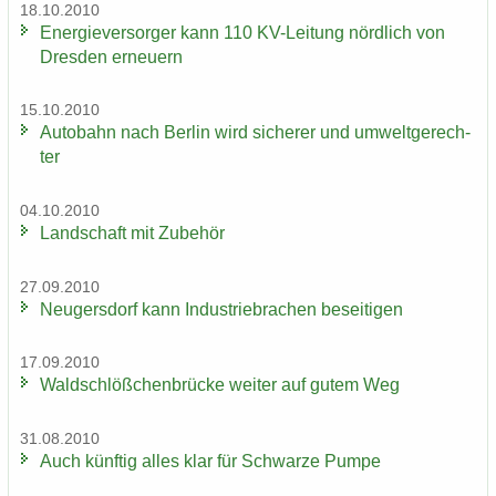
18.10.2010
En­er­gie­ver­sor­ger kann 110 KV-​Leitung nörd­lich von
Dres­den er­neu­ern
15.10.2010
Au­to­bahn nach Ber­lin wird si­che­rer und um­welt­ge­rech­
ter
04.10.2010
Land­schaft mit Zu­be­hör
27.09.2010
Neu­gers­dorf kann In­dus­trie­bra­chen be­sei­ti­gen
17.09.2010
Wald­schlöß­chen­brü­cke wei­ter auf gutem Weg
31.08.2010
Auch künf­tig alles klar für Schwar­ze Pumpe