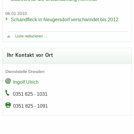
06.01.2010
Schand­fleck in Neu­gers­dorf ver­schwin­det bis 2012
Liste re­du­zie­ren ...
Ihr Kon­takt vor Ort
Dienst­stel­le Dres­den
In­golf Ul­rich
0351 825 - 1031
0351 825 - 1091