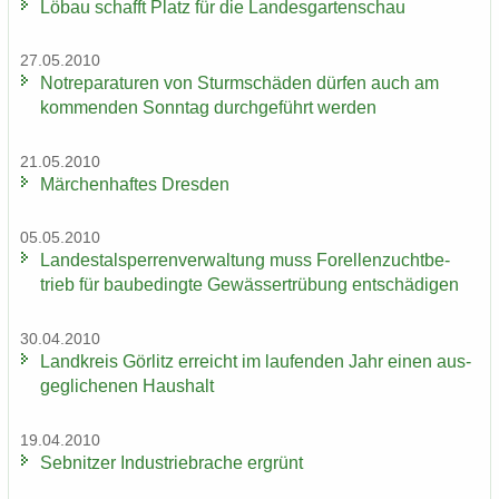
Löbau schafft Platz für die Lan­des­gar­ten­schau
27.05.2010
Not­re­pa­ra­tu­ren von Sturm­schä­den dür­fen auch am
kom­men­den Sonn­tag durch­ge­führt wer­den
21.05.2010
Mär­chen­haf­tes Dres­den
05.05.2010
Lan­des­tal­sper­ren­ver­wal­tung muss Fo­rel­len­zucht­be­
trieb für bau­be­ding­te Ge­wäs­ser­trü­bung ent­schä­di­gen
30.04.2010
Land­kreis Gör­litz er­reicht im lau­fen­den Jahr einen aus­
ge­gli­che­nen Haus­halt
19.04.2010
Seb­nit­zer In­dus­trie­bra­che er­grünt