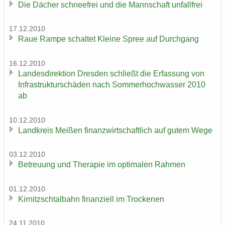
Die Dä­cher schnee­frei und die Mann­schaft un­fall­frei
17.12.2010
Raue Rampe schal­tet Klei­ne Spree auf Durch­gang
16.12.2010
Lan­des­di­rek­ti­on Dres­den schließt die Er­fas­sung von
In­fra­struk­tur­schä­den nach Som­mer­hoch­was­ser 2010
ab
10.12.2010
Land­kreis Mei­ßen fi­nanz­wirt­schaft­lich auf gutem Wege
03.12.2010
Be­treu­ung und The­ra­pie im op­ti­ma­len Rah­men
01.12.2010
Kir­nitzsch­tal­bahn fi­nan­zi­ell im Tro­cke­nen
24.11.2010