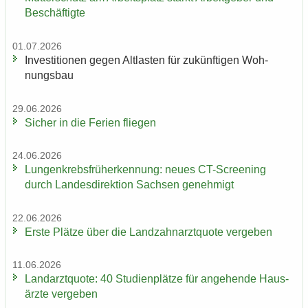
Be­schäf­tig­te
01.07.2026
In­ves­ti­tio­nen gegen Alt­las­ten für zu­künf­ti­gen Woh­
nungs­bau
29.06.2026
Si­cher in die Fe­ri­en flie­gen
24.06.2026
Lun­gen­krebs­früh­erken­nung: neues CT-​Screening
durch Lan­des­di­rek­ti­on Sach­sen ge­neh­migt
22.06.2026
Erste Plät­ze über die Land­zahn­arzt­quo­te ver­ge­ben
11.06.2026
Land­arzt­quo­te: 40 Stu­di­en­plät­ze für an­ge­hen­de Haus­
ärz­te ver­ge­ben