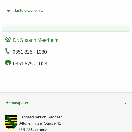
Liste er­wei­tern ...
Dr. Su­sann Meer­heim
0351 825 - 1030
0351 825 - 1003
Herausgeber
Lan­des­di­rek­ti­on Sach­sen
Alt­chem­nit­zer Stra­ße 41
09120 Chem­nitz