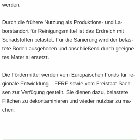
wer­den.
Durch die frü­he­re Nut­zung als Produktions-​ und La­
borstand­ort für Rei­ni­gungs­mit­tel ist das Erd­reich mit
Schad­stof­fen be­las­tet. Für die Sa­nie­rung wird der be­las­
te­te Boden aus­ge­ho­ben und an­schlie­ßend durch ge­eig­ne­
tes Ma­te­ri­al er­setzt.
Die För­der­mit­tel wer­den vom Eu­ro­päi­schen Fonds für re­
gio­na­le Ent­wick­lung – EFRE sowie vom Frei­staat Sach­
sen zur Ver­fü­gung ge­stellt. Sie die­nen dazu, be­las­te­te
Flä­chen zu de­kon­ta­mi­nie­ren und wie­der nutz­bar zu ma­
chen.