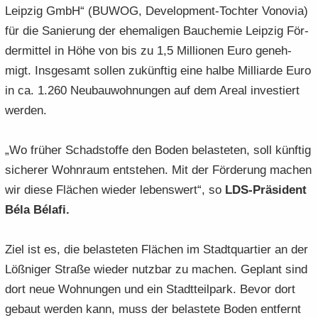
Leip­zig GmbH“ (BUWOG, Development-​Tochter Vo­no­via)
für die Sa­nie­rung der ehe­ma­li­gen Bau­che­mie Leip­zig För­
der­mit­tel in Höhe von bis zu 1,5 Mil­lio­nen Euro ge­neh­
migt. Ins­ge­samt sol­len zu­künf­tig eine halbe Mil­li­ar­de Euro
in ca. 1.260 Neu­bau­woh­nun­gen auf dem Areal in­ves­tiert
wer­den.
„Wo frü­her Schad­stof­fe den Boden be­las­te­ten, soll künf­tig
si­che­rer Wohn­raum ent­ste­hen. Mit der För­de­rung ma­chen
wir diese Flä­chen wie­der le­bens­wert“, so
LDS-​Präsident
Béla Bélafi.
Ziel ist es, die be­las­te­ten Flä­chen im Stadt­quar­tier an der
Löß­ni­ger Stra­ße wie­der nutz­bar zu ma­chen. Ge­plant sind
dort neue Woh­nun­gen und ein Stadt­teil­park. Bevor dort
ge­baut wer­den kann, muss der be­las­te­te Boden ent­fernt