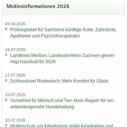
Me­di­en­in­for­ma­tio­nen 2026
03.08.2026
Prü­fungs­start für Sach­sens künf­ti­ge Ärzte, Zahn­ärz­te,
Apo­the­ker und Psy­cho­the­ra­peu­ten
24.07.2026
Land­kreis Mei­ßen: Lan­des­di­rek­ti­on Sach­sen ge­neh­
migt Haus­halt für 2026
17.07.2026
Schloss­in­sel Ro­de­wisch: Mehr Kom­fort für Gäste
15.07.2026
Si­cher­heit für Mensch und Tier: klare Re­geln für ver­
ant­wor­tungs­vol­le Hun­de­hal­tung
10.07.2026
Mut­ter­schutz am Ar­beits­platz stärkt Ar­beit­ge­ber und