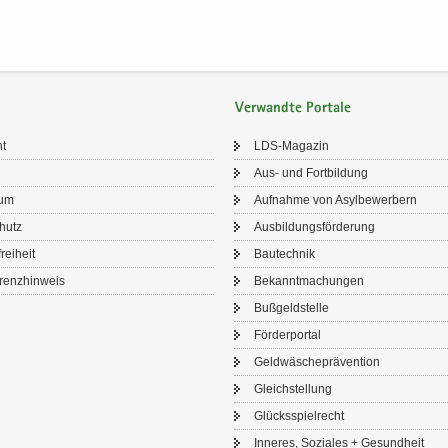
Verwandte Portale
ht
LDS-​Magazin
Aus- und Fort­bil­dung
sum
Auf­nah­me von Asyl­be­wer­bern
chutz
Aus­bil­dungs­för­de­rung
frei­heit
Bau­tech­nik
renz­hin­weis
Be­kannt­ma­chun­gen
Buß­geld­stel­le
För­der­por­tal
Geld­wä­sche­prä­ven­ti­on
Gleich­stel­lung
Glücks­spiel­recht
In­ne­res, So­zia­les + Ge­sund­heit