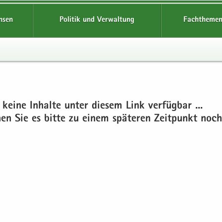
hsen
Politik und Verwaltung
Fachthemen
 keine In­hal­te unter die­sem Link ver­füg­bar ...
chen Sie es bitte zu einem spä­te­ren Zeit­punkt noch