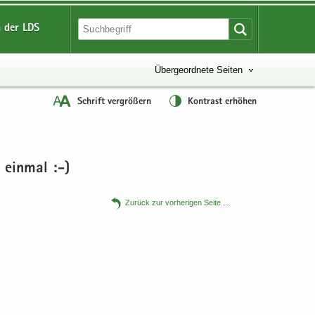
 der LDS
Übergeordnete Seiten
Schrift vergrößern
Kontrast erhöhen
 ein­mal :-)
Zu­rück zur vor­he­ri­gen Seite .​.​.​