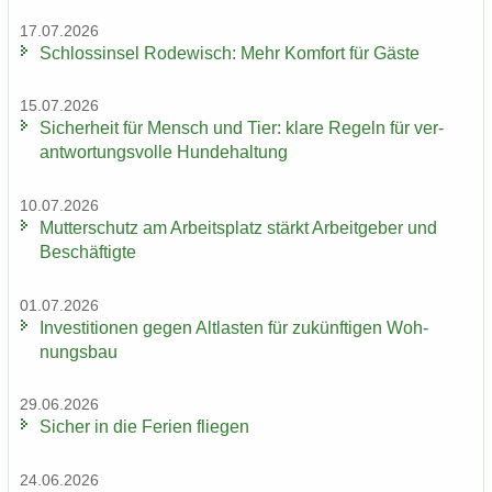
17.07.2026
Schloss­in­sel Ro­de­wisch: Mehr Kom­fort für Gäste
15.07.2026
Si­cher­heit für Mensch und Tier: klare Re­geln für ver­
ant­wor­tungs­vol­le Hun­de­hal­tung
10.07.2026
Mut­ter­schutz am Ar­beits­platz stärkt Ar­beit­ge­ber und
Be­schäf­tig­te
01.07.2026
In­ves­ti­tio­nen gegen Alt­las­ten für zu­künf­ti­gen Woh­
nungs­bau
29.06.2026
Si­cher in die Fe­ri­en flie­gen
24.06.2026