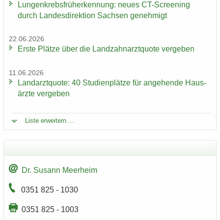
Lun­gen­krebs­früh­erken­nung: neues CT-​Screening
durch Lan­des­di­rek­ti­on Sach­sen ge­neh­migt
22.06.2026
Erste Plät­ze über die Land­zahn­arzt­quo­te ver­ge­ben
11.06.2026
Land­arzt­quo­te: 40 Stu­di­en­plät­ze für an­ge­hen­de Haus­
ärz­te ver­ge­ben
Liste er­wei­tern ...
Dr. Su­sann Meer­heim
0351 825 - 1030
0351 825 - 1003