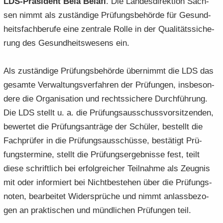
LDS-​Präsident Béla Bélafi
. Die Lan­des­di­rek­ti­on Sach­
sen nimmt als zu­stän­di­ge Prü­fungs­be­hör­de für Ge­sund­
heits­fach­be­ru­fe eine zen­tra­le Rolle in der Qua­li­täts­si­che­
rung des Ge­sund­heits­we­sens ein.
Als zu­stän­di­ge Prü­fungs­be­hör­de über­nimmt die LDS das
ge­sam­te Ver­wal­tungs­ver­fah­ren der Prü­fun­gen, ins­be­son­
de­re die Or­ga­ni­sa­ti­on und rechts­si­che­re Durch­füh­rung.
Die LDS stellt u. a. die Prü­fungs­aus­schuss­vor­sit­zen­den,
be­wer­tet die Prü­fungs­an­trä­ge der Schü­ler, be­stellt die
Fach­prü­fer in die Prü­fungs­aus­schüs­se, be­stä­tigt Prü­
fungs­ter­mi­ne, stellt die Prü­fungs­er­geb­nis­se fest, teilt
diese schrift­lich bei er­folg­rei­cher Teil­nah­me als Zeug­nis
mit oder in­for­miert bei Nicht­be­stehen über die Prü­fungs­
no­ten, be­ar­bei­tet Wi­der­sprü­che und nimmt an­lass­be­zo­
gen an prak­ti­schen und münd­li­chen Prü­fun­gen teil.