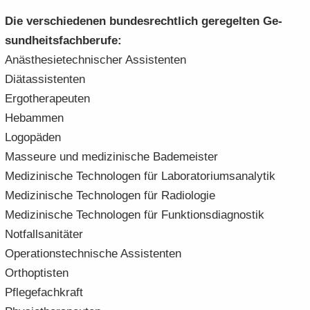
Die ver­schie­de­nen bun­des­recht­lich ge­re­gel­ten Ge­
sund­heits­fach­be­ru­fe:
An­äs­the­sie­tech­ni­scher As­sis­ten­ten
Di­ät­as­sis­ten­ten
Er­go­the­ra­peu­ten
Heb­am­men
Lo­go­pä­den
Mas­seu­re und me­di­zi­ni­sche Ba­de­meis­ter
Me­di­zi­ni­sche Tech­no­lo­gen für La­bo­ra­to­ri­ums­ana­ly­tik
Me­di­zi­ni­sche Tech­no­lo­gen für Ra­dio­lo­gie
Me­di­zi­ni­sche Tech­no­lo­gen für Funk­ti­ons­dia­gnos­tik
Not­fall­sa­ni­tä­ter
Ope­ra­ti­ons­tech­ni­sche As­sis­ten­ten
Or­th­op­tis­ten
Pfle­ge­fach­kraft