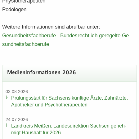
Phy­sio­the­ra­peu­ten
Po­do­lo­gen
Wei­te­re In­for­ma­tio­nen sind ab­ruf­bar unter:
Ge­sund­heits­fach­be­ru­fe | Bun­des­recht­lich ge­re­gel­te Ge­
sund­heits­fach­be­ru­fe
Me­di­en­in­for­ma­tio­nen 2026
03.08.2026
Prü­fungs­start für Sach­sens künf­ti­ge Ärzte, Zahn­ärz­te,
Apo­the­ker und Psy­cho­the­ra­peu­ten
24.07.2026
Land­kreis Mei­ßen: Lan­des­di­rek­ti­on Sach­sen ge­neh­
migt Haus­halt für 2026