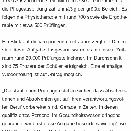
1.000 Aus­zu­bil­den­de teil. Mit rund 2.800 Teil­neh­mern ist
die Pfle­ge­aus­bil­dung zah­len­mä­ßig der größ­te Be­reich. Es
fol­gen die Phy­sio­the­ra­pie mit rund 700 sowie die Er­go­the­
ra­pie mit etwa 500 Prüf­lin­gen.
Ein Blick auf die ver­gan­ge­nen fünf Jahre zeigt die Di­men­
si­on die­ser Auf­ga­be: Ins­ge­samt waren es in die­sem Zeit­
raum rund 20.000 Prü­fungs­teil­neh­mer. Im Durch­schnitt
sind 75 Pro­zent der Schü­ler er­folg­reich. Eine ein­ma­li­ge
Wie­der­ho­lung ist auf An­trag mög­lich.
„Die staat­li­chen Prü­fun­gen stel­len si­cher, dass Ab­sol­ven­
tin­nen und Ab­sol­ven­ten gut auf ihren ver­ant­wor­tungs­vol­
len Beruf vor­be­rei­tet sind. Ge­ra­de in Zei­ten, in denen
qua­li­fi­zier­tes Per­so­nal im Ge­sund­heits­we­sen drin­gend
ge­braucht wird, ist diese Auf­ga­be be­son­ders wich­tig“,
so