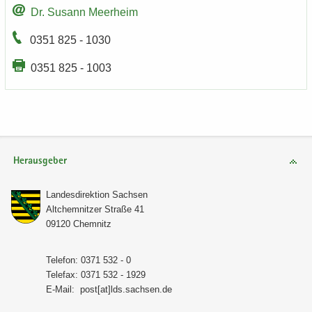
Dr. Su­sann Meer­heim
0351 825 - 1030
0351 825 - 1003
Herausgeber
Lan­des­di­rek­ti­on Sach­sen
Alt­chem­nit­zer Stra­ße 41
09120 Chem­nitz
Te­le­fon: 0371 532 - 0
Te­le­fax: 0371 532 - 1929
E-​Mail:
post[at]lds.sach­sen.de