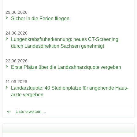
29.06.2026
Si­cher in die Fe­ri­en flie­gen
24.06.2026
Lun­gen­krebs­früh­erken­nung: neues CT-​Screening
durch Lan­des­di­rek­ti­on Sach­sen ge­neh­migt
22.06.2026
Erste Plät­ze über die Land­zahn­arzt­quo­te ver­ge­ben
11.06.2026
Land­arzt­quo­te: 40 Stu­di­en­plät­ze für an­ge­hen­de Haus­
ärz­te ver­ge­ben
Liste er­wei­tern ...