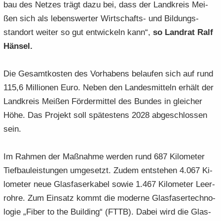
bau des Net­zes trägt dazu bei, dass der Land­kreis Mei­
ßen sich als le­bens­wer­ter Wirtschafts-​ und Bil­dungs­
stand­ort wei­ter so gut ent­wi­ckeln kann“,
so Land­rat Ralf
Hän­sel.
Die Ge­samt­kos­ten des Vor­ha­bens be­lau­fen sich auf rund
115,6 Mil­lio­nen Euro. Neben den Lan­des­mit­teln er­hält der
Land­kreis Mei­ßen För­der­mit­tel des Bun­des in glei­cher
Höhe. Das Pro­jekt soll spä­tes­tens 2028 ab­ge­schlos­sen
sein.
Im Rah­men der Maß­nah­me wer­den rund 687 Ki­lo­me­ter
Tief­bau­leis­tun­gen um­ge­setzt. Zudem ent­ste­hen 4.067 Ki­
lo­me­ter neue Glas­fa­ser­ka­bel sowie 1.467 Ki­lo­me­ter Leer­
roh­re. Zum Ein­satz kommt die mo­der­ne Glas­fa­ser­tech­no­
lo­gie „Fiber to the Buil­ding“ (FTTB). Dabei wird die Glas­