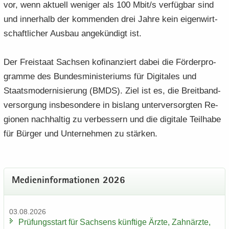
vor, wenn ak­tu­ell we­ni­ger als 100 Mbit/s ver­füg­bar sind
und in­ner­halb der kom­men­den drei Jahre kein ei­gen­wirt­
schaft­li­cher Aus­bau an­ge­kün­digt ist.
Der Frei­staat Sach­sen ko­fi­nan­ziert dabei die För­der­pro­
gram­me des Bun­des­mi­nis­te­ri­ums für Di­gi­ta­les und
Staats­mo­der­ni­sie­rung (BMDS). Ziel ist es, die Breit­band­
ver­sor­gung ins­be­son­de­re in bis­lang un­ter­ver­sorg­ten Re­
gio­nen nach­hal­tig zu ver­bes­sern und die di­gi­ta­le Teil­ha­be
für Bür­ger und Un­ter­neh­men zu stär­ken.
Me­di­en­in­for­ma­tio­nen 2026
03.08.2026
Prü­fungs­start für Sach­sens künf­ti­ge Ärzte, Zahn­ärz­te,