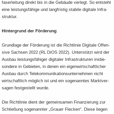
fa­ser­lei­tung di­rekt bis in die Ge­bäu­de ver­legt. So ent­steht
eine leis­tungs­fä­hi­ge und lang­fris­tig sta­bi­le di­gi­ta­le In­fra­
struk­tur.
Hin­ter­grund der För­de­rung
Grund­la­ge der För­de­rung ist die Richt­li­nie Di­gi­ta­le Of­fen­
si­ve Sach­sen 2022 (RL DiOS 2022). Un­ter­stützt wird der
Aus­bau leis­tungs­fä­hi­ger di­gi­ta­ler In­fra­struk­tu­ren ins­be­
son­de­re in Ge­bie­ten, in denen ein ei­gen­wirt­schaft­li­cher
Aus­bau durch Te­le­kom­mu­ni­ka­ti­ons­un­ter­neh­men nicht
wirt­schaft­lich mög­lich ist und ein so­ge­nann­tes Markt­ver­
sa­gen fest­ge­stellt wurde.
Die Richt­li­nie dient der ge­mein­sa­men Fi­nan­zie­rung zur
Schlie­ßung so­ge­nann­ter „Grau­er Fle­cken“. Diese lie­gen