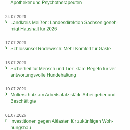
Apo­the­ker und Psy­cho­the­ra­peu­ten
24.07.2026
Land­kreis Mei­ßen: Lan­des­di­rek­ti­on Sach­sen ge­neh­
migt Haus­halt für 2026
17.07.2026
Schloss­in­sel Ro­de­wisch: Mehr Kom­fort für Gäste
15.07.2026
Si­cher­heit für Mensch und Tier: klare Re­geln für ver­
ant­wor­tungs­vol­le Hun­de­hal­tung
10.07.2026
Mut­ter­schutz am Ar­beits­platz stärkt Ar­beit­ge­ber und
Be­schäf­tig­te
01.07.2026
In­ves­ti­tio­nen gegen Alt­las­ten für zu­künf­ti­gen Woh­
nungs­bau