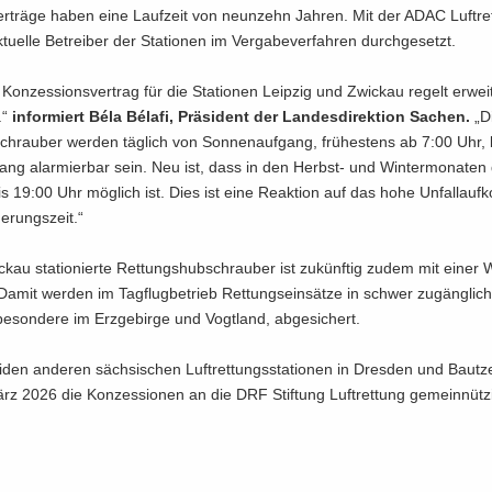
ver­trä­ge haben eine Lauf­zeit von neun­zehn Jah­ren. Mit der ADAC Luft­re
tu­el­le Be­trei­ber der Sta­tio­nen im Ver­ga­be­ver­fah­ren durch­ge­setzt.
on­zes­si­ons­ver­trag für die Sta­tio­nen Leip­zig und Zwi­ckau re­gelt er­wei­
n.“
in­for­miert Béla Bélafi, Prä­si­dent der Lan­des­di­rek­ti­on Sa­chen.
„D
schrau­ber wer­den täg­lich von Son­nen­auf­gang, frü­hes­tens ab 7:00 Uhr,
gang alar­mier­bar sein. Neu ist, dass in den Herbst-​ und Win­ter­mo­na­ten 
s 19:00 Uhr mög­lich ist. Dies ist eine Re­ak­ti­on auf das hohe Un­fall­auf
­rungs­zeit.“
ckau sta­tio­nier­te Ret­tungs­hub­schrau­ber ist zu­künf­tig zudem mit einer
. Damit wer­den im Tag­flug­be­trieb Ret­tungs­ein­sät­ze in schwer zu­gäng­li
be­son­de­re im Erz­ge­bir­ge und Vogt­land, ab­ge­si­chert.
­den an­de­ren säch­si­schen Luft­ret­tungs­sta­tio­nen in Dres­den und Baut­
z 2026 die Kon­zes­sio­nen an die DRF Stif­tung Luft­ret­tung ge­mein­nüt