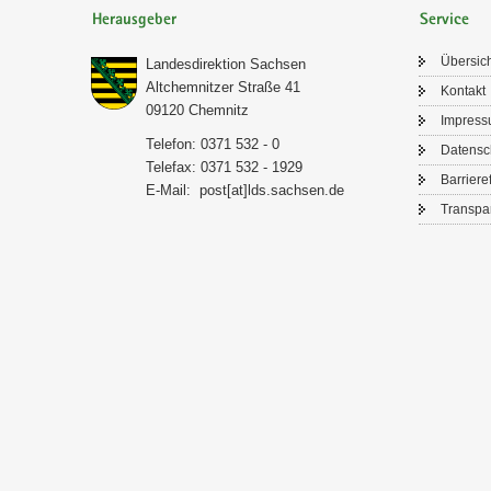
Herausgeber
Service
Über­sic
Lan­des­di­rek­ti­on Sach­sen
Alt­chem­nit­zer Stra­ße 41
Kon­takt
09120 Chem­nitz
Im­pres­
Te­le­fon: 0371 532 - 0
Da­ten­s
Te­le­fax: 0371 532 - 1929
Bar­rie­re­
E-​Mail:
post[at]lds.sach­sen.de
Trans­pa­