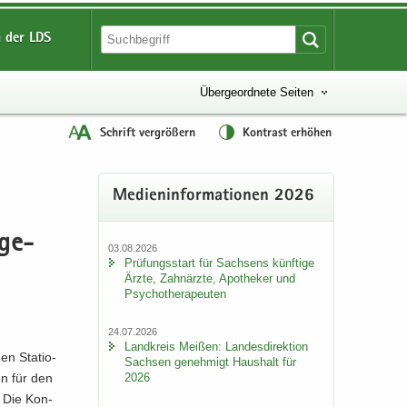
 der LDS
Übergeordnete Seiten
Schrift vergrößern
Kontrast erhöhen
Me­di­en­in­for­ma­tio­nen 2026
­ge­
03.08.2026
Prü­fungs­start für Sach­sens künf­ti­ge
Ärzte, Zahn­ärz­te, Apo­the­ker und
Psy­cho­the­ra­peu­ten
24.07.2026
Land­kreis Mei­ßen: Lan­des­di­rek­ti­on
en Sta­tio­
Sach­sen ge­neh­migt Haus­halt für
2026
en für den
. Die Kon­