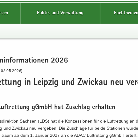
hsen
Politik und Verwaltung
Fachthemen
n­in­for­ma­tio­nen 2026
- 08.05.2026]
ret­tung in Leip­zig und Zwi­ckau neu ver
ft­ret­tung gGmbH hat Zu­schlag er­hal­ten
­di­rek­ti­on Sach­sen (LDS) hat die Kon­zes­sio­nen für die Luft­ret­tung an d
ig und Zwi­ckau neu ver­ge­ben. Die Zu­schlä­ge für beide Sta­tio­nen wur­d
zeit­raum ab dem 1. Ja­nu­ar 2027 an die ADAC Luft­ret­tung gGmbH er­teilt