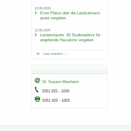
22.06.2026
Erste Plät­ze über die Land­zahn­arzt­
quo­te ver­ge­ben
11.06.2026
Land­arzt­quo­te: 40 Stu­di­en­plät­ze für
an­ge­hen­de Haus­ärz­te ver­ge­ben
Liste er­wei­tern ...
Dr. Su­sann Meer­heim
0351 825 - 1030
0351 825 - 1003