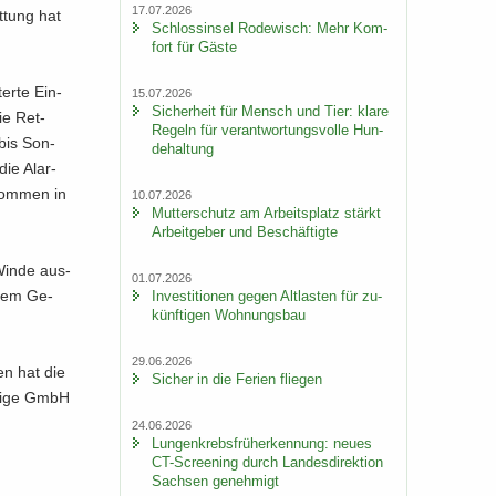
17.07.2026
t­tung hat
Schloss­in­sel Ro­de­wisch: Mehr Kom­
fort für Gäste
ter­te Ein­
15.07.2026
Si­cher­heit für Mensch und Tier: klare
ie Ret­
Re­geln für ver­ant­wor­tungs­vol­le Hun­
 bis Son­
de­hal­tung
die Alar­
­kom­men in
10.07.2026
Mut­ter­schutz am Ar­beits­platz stärkt
Ar­beit­ge­ber und Be­schäf­tig­te
 Winde aus­
01.07.2026
­chem Ge­
In­ves­ti­tio­nen gegen Alt­las­ten für zu­
künf­ti­gen Woh­nungs­bau
29.06.2026
zen hat die
Si­cher in die Fe­ri­en flie­gen
­zi­ge GmbH
24.06.2026
Lun­gen­krebs­früh­erken­nung: neues
CT-​Screening durch Lan­des­di­rek­ti­on
Sach­sen ge­neh­migt