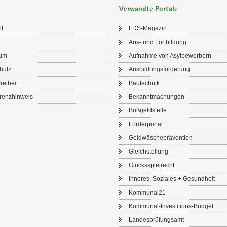
Verwandte Portale
ht
LDS-​Magazin
Aus- und Fort­bil­dung
sum
Auf­nah­me von Asyl­be­wer­bern
chutz
Aus­bil­dungs­för­de­rung
frei­heit
Bau­tech­nik
renz­hin­weis
Be­kannt­ma­chun­gen
Buß­geld­stel­le
För­der­por­tal
Geld­wä­sche­prä­ven­ti­on
Gleich­stel­lung
Glücks­spiel­recht
In­ne­res, So­zia­les + Ge­sund­heit
Kom­mu­nal21
Kommunal-​Investitions-Budget
Lan­des­prü­fungs­amt