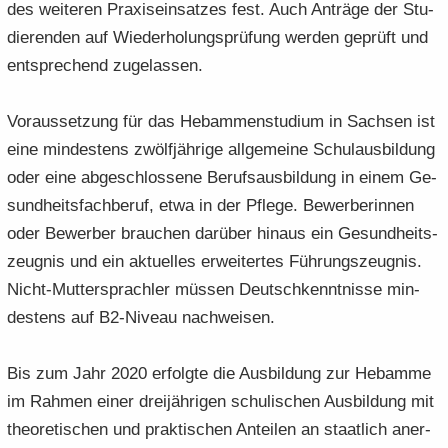
des wei­te­ren Pra­xis­ein­sat­zes fest. Auch An­trä­ge der Stu­
die­ren­den auf Wie­der­ho­lungs­prü­fung wer­den ge­prüft und
ent­spre­chend zu­ge­las­sen.
Vor­aus­set­zung für das Heb­am­men­stu­di­um in Sach­sen ist
eine min­des­tens zwölf­jäh­ri­ge all­ge­mei­ne Schul­aus­bil­dung
oder eine ab­ge­schlos­se­ne Be­rufs­aus­bil­dung in einem Ge­
sund­heits­fach­be­ruf, etwa in der Pfle­ge. Be­wer­be­rin­nen
oder Be­wer­ber brau­chen dar­über hin­aus ein Ge­sund­heits­
zeug­nis und ein ak­tu­el­les er­wei­ter­tes Füh­rungs­zeug­nis.
Nicht-​Muttersprachler müs­sen Deutsch­kennt­nis­se min­
des­tens auf B2-​Niveau nach­wei­sen.
Bis zum Jahr 2020 er­folg­te die Aus­bil­dung zur Heb­am­me
im Rah­men einer drei­jäh­ri­gen schu­li­schen Aus­bil­dung mit
theo­re­ti­schen und prak­ti­schen An­tei­len an staat­lich an­er­