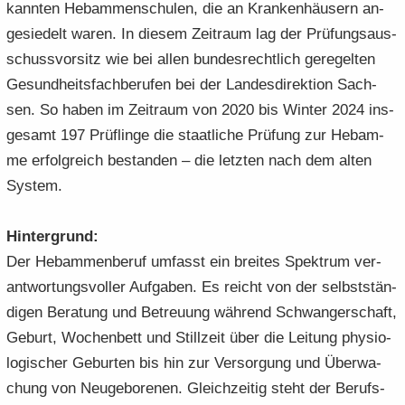
kann­ten Heb­am­men­schu­len, die an Kran­ken­häu­sern an­
ge­sie­delt waren. In die­sem Zeit­raum lag der Prü­fungs­aus­
schuss­vor­sitz wie bei allen bun­des­recht­lich ge­re­gel­ten
Ge­sund­heits­fach­be­ru­fen bei der Lan­des­di­rek­ti­on Sach­
sen. So haben im Zeit­raum von 2020 bis Win­ter 2024 ins­
ge­samt 197 Prüf­lin­ge die staat­li­che Prü­fung zur Heb­am­
me er­folg­reich be­stan­den – die letz­ten nach dem alten
Sys­tem.
Hin­ter­grund:
Der Heb­am­men­be­ruf um­fasst ein brei­tes Spek­trum ver­
ant­wor­tungs­vol­ler Auf­ga­ben. Es reicht von der selbst­stän­
di­gen Be­ra­tung und Be­treu­ung wäh­rend Schwan­ger­schaft,
Ge­burt, Wo­chen­bett und Still­zeit über die Lei­tung phy­sio­
lo­gi­scher Ge­bur­ten bis hin zur Ver­sor­gung und Über­wa­
chung von Neu­ge­bo­re­nen. Gleich­zei­tig steht der Be­rufs­