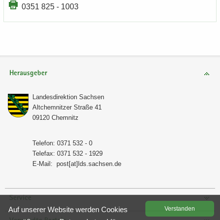
0351 825 - 1003
Herausgeber
Lan­des­di­rek­ti­on Sach­sen
Alt­chem­nit­zer Stra­ße 41
09120 Chem­nitz
Te­le­fon: 0371 532 - 0
Te­le­fax: 0371 532 - 1929
E-​Mail:
post[at]lds.sach­sen.de
Service
Auf un­se­rer Web­site wer­den Coo­kies
Ver­stan­den