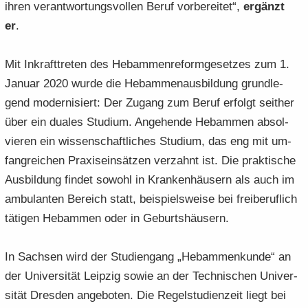
ihren ver­ant­wor­tungs­vol­len Beruf vor­be­rei­tet“,
er­gänzt
er
.
Mit In­kraft­tre­ten des Heb­am­men­re­form­ge­set­zes zum 1.
Ja­nu­ar 2020 wurde die Heb­am­men­aus­bil­dung grund­le­
gend mo­der­ni­siert: Der Zu­gang zum Beruf er­folgt seit­her
über ein dua­les Stu­di­um. An­ge­hen­de Heb­am­men ab­sol­
vie­ren ein wis­sen­schaft­li­ches Stu­di­um, das eng mit um­
fang­rei­chen Pra­xis­ein­sät­zen ver­zahnt ist. Die prak­ti­sche
Aus­bil­dung fin­det so­wohl in Kran­ken­häu­sern als auch im
am­bu­lan­ten Be­reich statt, bei­spiels­wei­se bei frei­be­ruf­lich
tä­ti­gen Heb­am­men oder in Ge­burts­häu­sern.
In Sach­sen wird der Stu­di­en­gang „Heb­am­men­kun­de“ an
der Uni­ver­si­tät Leip­zig sowie an der Tech­ni­schen Uni­ver­
si­tät Dres­den an­ge­bo­ten. Die Re­gel­stu­di­en­zeit liegt bei