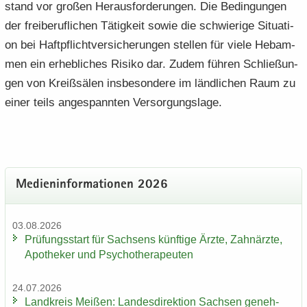
stand vor gro­ßen Her­aus­for­de­run­gen. Die Be­din­gun­gen
der frei­be­ruf­li­chen Tä­tig­keit sowie die schwie­ri­ge Si­tua­ti­
on bei Haft­pflicht­ver­si­che­run­gen stel­len für viele Heb­am­
men ein er­heb­li­ches Ri­si­ko dar. Zudem füh­ren Schlie­ßun­
gen von Kreiß­sä­len ins­be­son­de­re im länd­li­chen Raum zu
einer teils an­ge­spann­ten Ver­sor­gungs­la­ge.
Me­di­en­in­for­ma­tio­nen 2026
03.08.2026
Prü­fungs­start für Sach­sens künf­ti­ge Ärzte, Zahn­ärz­te,
Apo­the­ker und Psy­cho­the­ra­peu­ten
24.07.2026
Land­kreis Mei­ßen: Lan­des­di­rek­ti­on Sach­sen ge­neh­