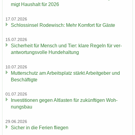
migt Haus­halt für 2026
17.07.2026
Schloss­in­sel Ro­de­wisch: Mehr Kom­fort für Gäste
15.07.2026
Si­cher­heit für Mensch und Tier: klare Re­geln für ver­
ant­wor­tungs­vol­le Hun­de­hal­tung
10.07.2026
Mut­ter­schutz am Ar­beits­platz stärkt Ar­beit­ge­ber und
Be­schäf­tig­te
01.07.2026
In­ves­ti­tio­nen gegen Alt­las­ten für zu­künf­ti­gen Woh­
nungs­bau
29.06.2026
Si­cher in die Fe­ri­en flie­gen