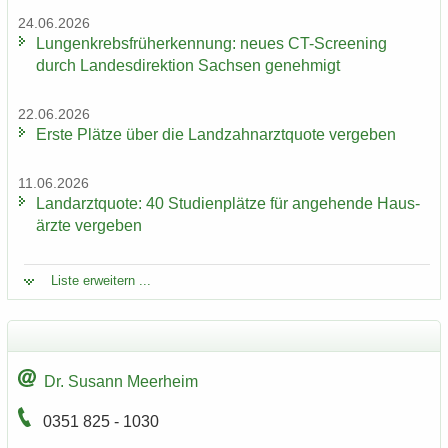
24.06.2026
Lun­gen­krebs­früh­erken­nung: neues CT-​Screening
durch Lan­des­di­rek­ti­on Sach­sen ge­neh­migt
22.06.2026
Erste Plät­ze über die Land­zahn­arzt­quo­te ver­ge­ben
11.06.2026
Land­arzt­quo­te: 40 Stu­di­en­plät­ze für an­ge­hen­de Haus­
ärz­te ver­ge­ben
Liste er­wei­tern ...
Dr. Su­sann Meer­heim
0351 825 - 1030