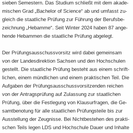
sie­ben Se­mes­tern. Das Stu­di­um schließt mit dem aka­de­
mi­schen Grad „Ba­che­lor of Sci­ence“ ab und um­fasst zu­
gleich die staat­li­che Prü­fung zur Füh­rung der Be­rufs­be­
zeich­nung „Heb­am­me“. Seit Win­ter 2024 haben 87 an­ge­
hen­de Heb­am­men die staat­li­che Prü­fung ab­ge­legt.
Der Prü­fungs­aus­schuss­vor­sitz wird dabei ge­mein­sam
von der Lan­des­di­rek­ti­on Sach­sen und den Hoch­schu­len
ge­stellt. Die staat­li­che Prü­fung be­steht aus einem schrift­
li­chen, einem münd­li­chen und einem prak­ti­schen Teil. Die
Auf­ga­ben der Prü­fungs­aus­schuss­vor­sit­zen­den rei­chen
von der An­trags­prü­fung auf Zu­las­sung zur staat­li­chen
Prü­fung, über die Fest­le­gung von Klau­sur­fra­gen, die Ge­
samt­be­no­tung für alle staat­li­chen Prü­fungs­tei­le bis zur
Aus­stel­lung der Zeug­nis­se. Bei Nicht­be­stehen des prak­ti­
schen Teils legen LDS und Hoch­schu­le Dauer und In­hal­te