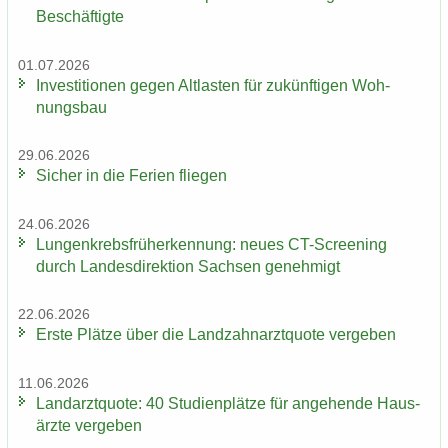
Be­schäf­tig­te
01.07.2026
In­ves­ti­tio­nen gegen Alt­las­ten für zu­künf­ti­gen Woh­
nungs­bau
29.06.2026
Si­cher in die Fe­ri­en flie­gen
24.06.2026
Lun­gen­krebs­früh­erken­nung: neues CT-​Screening
durch Lan­des­di­rek­ti­on Sach­sen ge­neh­migt
22.06.2026
Erste Plät­ze über die Land­zahn­arzt­quo­te ver­ge­ben
11.06.2026
Land­arzt­quo­te: 40 Stu­di­en­plät­ze für an­ge­hen­de Haus­
ärz­te ver­ge­ben