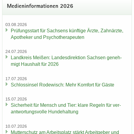
Me­di­en­in­for­ma­tio­nen 2026
03.08.2026
Prü­fungs­start für Sach­sens künf­ti­ge Ärzte, Zahn­ärz­te,
Apo­the­ker und Psy­cho­the­ra­peu­ten
24.07.2026
Land­kreis Mei­ßen: Lan­des­di­rek­ti­on Sach­sen ge­neh­
migt Haus­halt für 2026
17.07.2026
Schloss­in­sel Ro­de­wisch: Mehr Kom­fort für Gäste
15.07.2026
Si­cher­heit für Mensch und Tier: klare Re­geln für ver­
ant­wor­tungs­vol­le Hun­de­hal­tung
10.07.2026
Mut­ter­schutz am Ar­beits­platz stärkt Ar­beit­ge­ber und