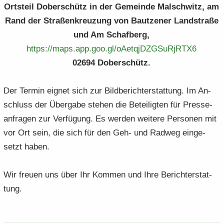
Orts­teil Do­ber­schütz in der Ge­mein­de Mal­schwitz, am
Rand der Stra­ßen­kreu­zung von Baut­zener Land­stra­ße
und Am Schaf­berg,
https:/​/​maps.​app.​goo.​gl/​oAetqjDZGSuRjRTX6
02694 Do­ber­schütz.
Der Ter­min eig­net sich zur Bild­be­richt­erstat­tung. Im An­
schluss der Über­ga­be ste­hen die Be­tei­lig­ten für Pres­se­
an­fra­gen zur Ver­fü­gung. Es wer­den wei­te­re Per­so­nen mit
vor Ort sein, die sich für den Geh- und Rad­weg ein­ge­
setzt haben.
Wir freu­en uns über Ihr Kom­men und Ihre Be­richt­erstat­
tung.