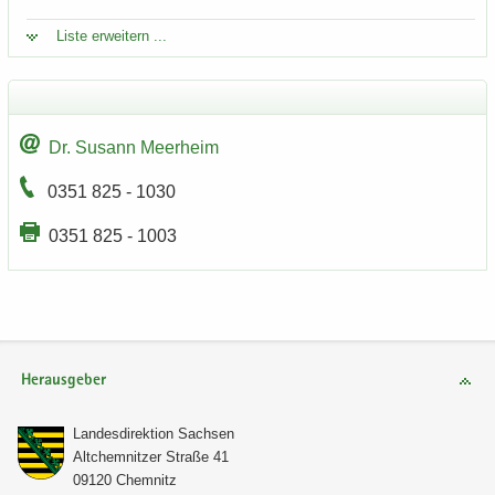
Liste er­wei­tern ...
Dr. Su­sann Meer­heim
0351 825 - 1030
0351 825 - 1003
Herausgeber
Lan­des­di­rek­ti­on Sach­sen
Alt­chem­nit­zer Stra­ße 41
09120 Chem­nitz