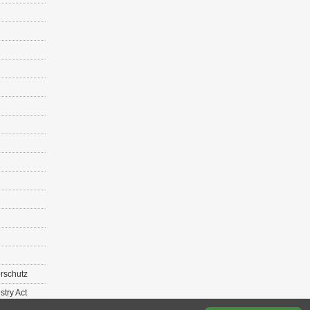
r­schutz
s­try Act