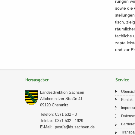
run­gen wi
sowie die A
stel­lun­ge
tisch, ziel­
räum­li­ch
fach­li­che
zep­te leis
und zur Ent
Herausgeber
Service
Über­sic
Lan­des­di­rek­ti­on Sach­sen
Alt­chem­nit­zer Stra­ße 41
Kon­takt
09120 Chem­nitz
Im­pres­
Te­le­fon: 0371 532 - 0
Da­ten­s
Te­le­fax: 0371 532 - 1929
Bar­rie­re­
E-​Mail:
post[at]lds.sach­sen.de
Trans­pa­