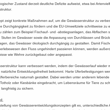
­gi­scher Zu­stand der­zeit deut­li­che De­fi­zi­te auf­weist, etwa bei Ar­ten­viel
truk­tur.
pt zeigt kon­kre­te Maß­nah­men auf, um die Ge­wäs­ser­struk­tur zu ver­bes
che Durch­gän­gig­keit zu för­dern und die EU-​Umweltziele schritt­wei­se zu er
 zäh­len zum Bei­spiel Fischauf-​ und -​abstiegsanlagen, das Ab­fla­chen st
d Stu­fen im Ge­wäs­ser sowie die An­pas­sung von Durch­läs­sen und Brü­c
a­gen, das Ge­wäs­ser öko­lo­gisch durch­gän­gig zu ge­stal­ten. Damit Fi­sc
er­le­be­we­sen den Fluss un­ge­hin­dert pas­sie­ren kön­nen, wer­den au­ße
­nis­se wie Wehre zu­rück­ge­baut oder an­ge­passt.
­ser­struk­tur kann ver­bes­sert wer­den, indem der Ge­wäs­ser­lauf wie­der
­tür­li­che Ent­wick­lungs­frei­heit be­kommt. Harte Ufer­be­fes­ti­gun­gen we
fer­be­rei­che na­tur­nah ge­stal­tet. Dabei wer­den unter an­de­rem le­ben­de
, Tot­holz oder Kies­bän­ke ein­ge­bracht, um Le­bens­räu­me für Tiere zu sch
lang­fris­tig zu si­chern.
nd:
tel­lung von Ge­wäs­ser­ent­wick­lungs­kon­zep­ten gilt es, un­ter­schied­li­che 