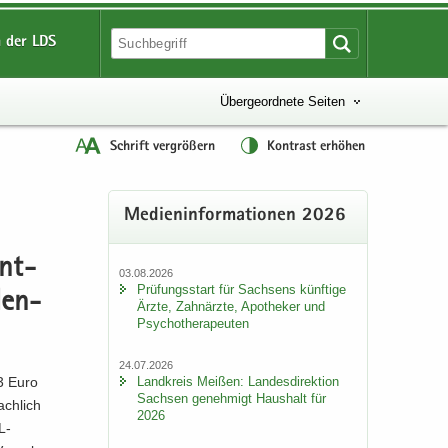
 der LDS
Übergeordnete Seiten
Schrift vergrößern
Kontrast erhöhen
Me­di­en­in­for­ma­tio­nen 2026
ent­
03.08.2026
Prü­fungs­start für Sach­sens künf­ti­ge
den­
Ärzte, Zahn­ärz­te, Apo­the­ker und
Psy­cho­the­ra­peu­ten
24.07.2026
Land­kreis Mei­ßen: Lan­des­di­rek­ti­on
63 Euro
Sach­sen ge­neh­migt Haus­halt für
ach­lich
2026
-​