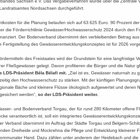
andes Sach­sen e.V. Das Ver­ga­be­ver­fah­ren wurde über die Zen­tra­le V
 Land­rats­am­tes Nord­sach­sen durch­ge­führt.
t­kos­ten für die Pla­nung be­lau­fen sich auf 63.625 Euro. 90 Pro­zent 
r die För­der­richt­li­nie Ge­wäs­ser/Hoch­was­ser­schutz 2024 durch den Fr
­nan­ziert. Der Bo­den­ver­band über­nimmt den ver­blei­ben­den Be­trag aus 
ie Fer­tig­stel­lung des Ge­wäs­ser­ent­wick­lungs­kon­zep­tes ist für 2026 vor­g
r­der­mit­teln des Frei­staa­tes wird der Grund­stein für eine lang­fris­ti­ge V
rer Fließ­ge­wäs­ser ge­legt. Davon pro­fi­tie­ren die Bür­ger und die Natur g
­te LDS-​Präsident Béla Bélafi mit.
„Ziel ist es, Ge­wäs­ser na­tur­nah zu ge
zei­tig den Hoch­was­ser­schutz zu stär­ken. Mit der künf­ti­gen Pla­nungs­gru
gio­na­le Bäche und klei­ne­re Flüs­se öko­lo­gisch auf­ge­wer­tet und deren 
 ge­si­chert wer­den“,
so der LDS-​Präsident wei­ter.
ser-​ und Bo­den­ver­band Tor­gau, der für rund 280 Ki­lo­me­ter of­fe­ne Fl
­cke ver­ant­wort­lich ist, soll ein in­te­grier­tes Ge­wäs­ser­ent­wick­lungs­kon­ze
er Ver­band über­nimmt im Auf­trag der Städ­te Tor­gau und Belgern-​Schi
­den Drei­hei­de und Mock­reh­na die Pfle­ge und Ent­wick­lung klei­ne­rer 
om­mu­na­ler Hand. Dazu zäh­len unter an­de­rem der Hei­de­bach und die