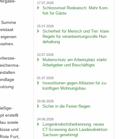
er­ga­be­
17.07.2026
Schloss­in­sel Ro­de­wisch: Mehr Kom­
fort für Gäste
der Summe
15.07.2026
ei­staat
Si­cher­heit für Mensch und Tier: klare
Re­geln für ver­ant­wor­tungs­vol­le Hun­
ei­ge­nen
de­hal­tung
e­se­hen.
10.07.2026
er­bes­se­
Mut­ter­schutz am Ar­beits­platz stärkt
Ar­beit­ge­ber und Be­schäf­tig­te
lei­cher­ma­
­stal­ten
01.07.2026
nd­la­ge
In­ves­ti­tio­nen gegen Alt­las­ten für zu­
Nut­zung
künf­ti­gen Woh­nungs­bau
29.06.2026
Si­cher in die Fe­ri­en flie­gen
ieß­ge­
pt er­stellt
24.06.2026
ldau sowie
Lun­gen­krebs­früh­erken­nung: neues
Flüs­se und
CT-​Screening durch Lan­des­di­rek­ti­on
Sach­sen ge­neh­migt
 Rote Furt,