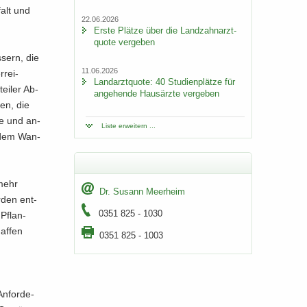
­falt und
22.06.2026
Erste Plät­ze über die Land­zahn­arzt­
quo­te ver­ge­ben
­sern, die
11.06.2026
­rei­
Land­arzt­quo­te: 40 Stu­di­en­plät­ze für
ei­ler Ab­
an­ge­hen­de Haus­ärz­te ver­ge­ben
ken, die
he und an­
Liste er­wei­tern ...
r­dem Wan­
 mehr
Dr. Su­sann Meer­heim
r­den ent­
0351 825 - 1030
 Pflan­
af­fen
0351 825 - 1003
An­for­de­