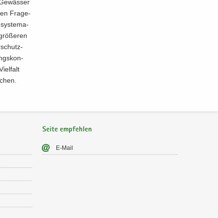
Ge­wäs­ser
xen Fra­ge­
 sys­te­ma­
 grö­ße­ren
­schutz­
ungs­kon­
iel­falt
schen.
Seite empfehlen
E-​Mail