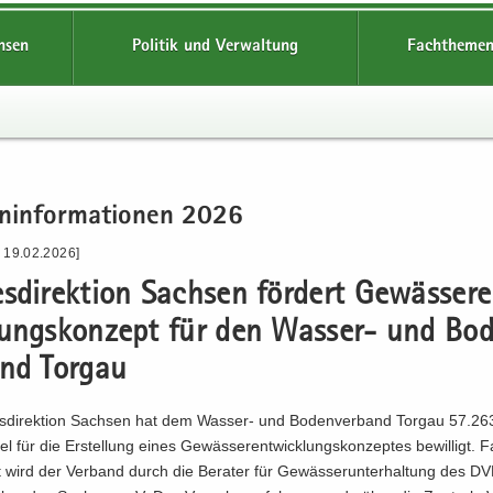
hsen
Politik und Verwaltung
Fachthemen
n­in­for­ma­tio­nen 2026
- 19.02.2026]
s­di­rek­ti­on Sach­sen för­dert Ge­wäs­ser­
lungs­kon­zept für den Wasser-​ und Bo­
and Tor­gau
s­di­rek­ti­on Sach­sen hat dem Wasser-​ und Bo­den­ver­band Tor­gau 57.2
tel für die Er­stel­lung eines Ge­wäs­ser­ent­wick­lungs­kon­zep­tes be­wil­ligt. F
zt wird der Ver­band durch die Be­ra­ter für Ge­wäs­ser­un­ter­hal­tung des DVL