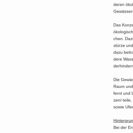
deren öko­lo
Ge­wäs­ser­s
Das Kon­ze
öko­lo­gi­s
chen. Dazu
stür­ze un
dazu bei­tr
de­re Was­s
der­hin­der
Die Ge­wäs
Raum und na
fernt und U
zen/-​teile
sowie Ufer 
Hin­ter­gru
Bei der Er­s