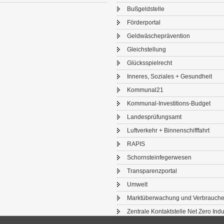
Buß­geld­stel­le
För­der­por­tal
Geld­wä­sche­prä­ven­ti­on
Gleich­stel­lung
Glücks­spiel­recht
In­ne­res, So­zia­les + Ge­sund­heit
Kom­mu­nal21
Kommunal-​Investitions-Budget
Lan­des­prü­fungs­amt
Luft­ver­kehr + Bin­nen­schiff­fahrt
RAPIS
Schorn­stein­fe­ger­we­sen
Trans­pa­renz­por­tal
Um­welt
Markt­über­wa­chung und Ver­brau­che
Zen­tra­le Kon­takt­stel­le Net Zero In­du