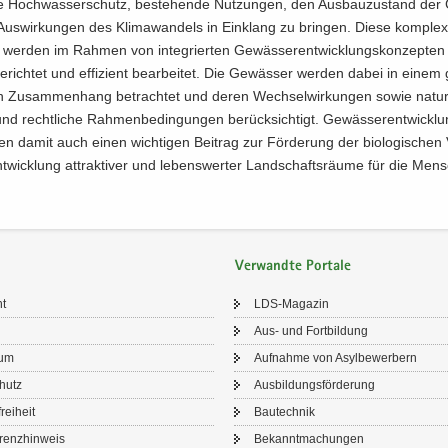
e Hoch­was­ser­schutz, be­stehen­de Nut­zun­gen, den Aus­bau­zu­stand der 
us­wir­kun­gen des Kli­ma­wan­dels in Ein­klang zu brin­gen. Diese kom­ple­
n wer­den im Rah­men von in­te­grier­ten Ge­wäs­ser­ent­wick­lungs­kon­zep­ten
ge­rich­tet und ef­fi­zi­ent be­ar­bei­tet. Die Ge­wäs­ser wer­den dabei in einem
en Zu­sam­men­hang be­trach­tet und deren Wech­sel­wir­kun­gen sowie na­tur
 und recht­li­che Rah­men­be­din­gun­gen be­rück­sich­tigt. Ge­wäs­ser­ent­wick­l
­ten damit auch einen wich­ti­gen Bei­trag zur För­de­rung der bio­lo­gi­schen V
­wick­lung at­trak­ti­ver und le­bens­wer­ter Land­schafts­räu­me für die Men­
Verwandte Portale
ht
LDS-​Magazin
Aus- und Fort­bil­dung
sum
Auf­nah­me von Asyl­be­wer­bern
chutz
Aus­bil­dungs­för­de­rung
frei­heit
Bau­tech­nik
renz­hin­weis
Be­kannt­ma­chun­gen