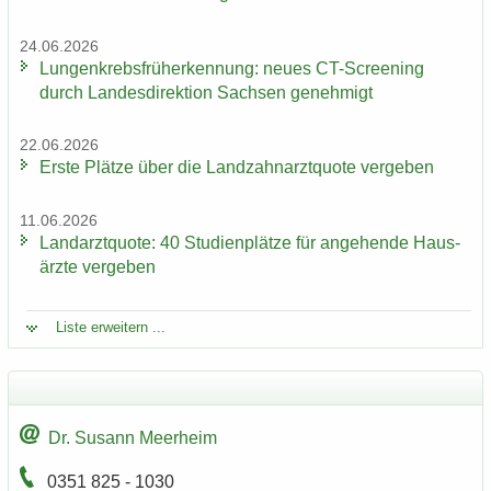
24.06.2026
Lun­gen­krebs­früh­erken­nung: neues CT-​Screening
durch Lan­des­di­rek­ti­on Sach­sen ge­neh­migt
22.06.2026
Erste Plät­ze über die Land­zahn­arzt­quo­te ver­ge­ben
11.06.2026
Land­arzt­quo­te: 40 Stu­di­en­plät­ze für an­ge­hen­de Haus­
ärz­te ver­ge­ben
Liste er­wei­tern ...
Dr. Su­sann Meer­heim
0351 825 - 1030