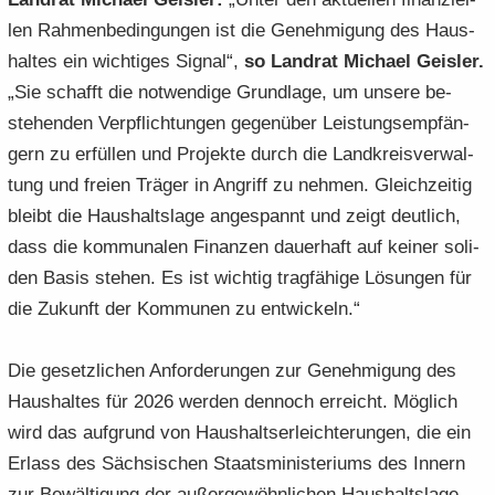
len Rah­men­be­din­gun­gen ist die Ge­neh­mi­gung des Haus­
hal­tes ein wich­ti­ges Si­gnal“,
so Land­rat Mi­cha­el Geis­ler.
„Sie schafft die not­wen­di­ge Grund­la­ge, um un­se­re be­
stehen­den Ver­pflich­tun­gen ge­gen­über Leis­tungs­emp­fän­
gern zu er­fül­len und Pro­jek­te durch die Land­kreis­ver­wal­
tung und frei­en Trä­ger in An­griff zu neh­men. Gleich­zei­tig
bleibt die Haus­halts­la­ge an­ge­spannt und zeigt deut­lich,
dass die kom­mu­na­len Fi­nan­zen dau­er­haft auf kei­ner so­li­
den Basis ste­hen. Es ist wich­tig trag­fä­hi­ge Lö­sun­gen für
die Zu­kunft der Kom­mu­nen zu ent­wi­ckeln.“
Die ge­setz­li­chen An­for­de­run­gen zur Ge­neh­mi­gung des
Haus­hal­tes für 2026 wer­den den­noch er­reicht. Mög­lich
wird das auf­grund von Haus­halts­er­leich­te­run­gen, die ein
Er­lass des Säch­si­schen Staats­mi­nis­te­ri­ums des In­nern
zur Be­wäl­ti­gung der au­ßer­ge­wöhn­li­chen Haus­halts­la­ge