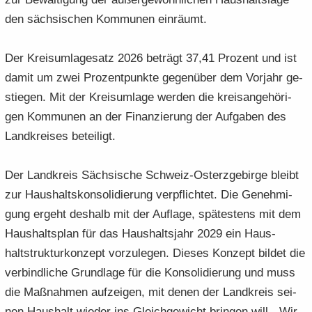
den säch­si­schen Kom­mu­nen ein­räumt.
Der Kreis­um­la­ge­satz 2026 be­trägt 37,41 Pro­zent und ist
damit um zwei Pro­zent­punk­te ge­gen­über dem Vor­jahr ge­
stie­gen. Mit der Kreis­um­la­ge wer­den die kreis­an­ge­hö­ri­
gen Kom­mu­nen an der Fi­nan­zie­rung der Auf­ga­ben des
Land­krei­ses be­tei­ligt.
Der Land­kreis Säch­si­sche Schweiz-​Osterzgebirge bleibt
zur Haus­halts­kon­so­li­die­rung ver­pflich­tet. Die Ge­neh­mi­
gung er­geht des­halb mit der Auf­la­ge, spä­tes­tens mit dem
Haus­halts­plan für das Haus­halts­jahr 2029 ein Haus­
haltstruk­tur­kon­zept vor­zu­le­gen. Die­ses Kon­zept bil­det die
ver­bind­li­che Grund­la­ge für die Kon­so­li­die­rung und muss
die Maß­nah­men auf­zei­gen, mit denen der Land­kreis sei­
nen Haus­halt wie­der ins Gleich­ge­wicht brin­gen will. „Wir