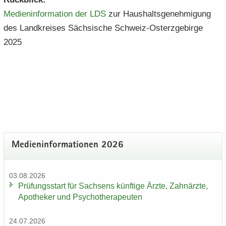
Me­di­en­in­for­ma­ti­on der LDS
zur Haus­halts­ge­neh­mi­gung
des Land­krei­ses Säch­si­sche Schweiz-​Osterzgebirge
2025
Me­di­en­in­for­ma­tio­nen 2026
03.08.2026
Prü­fungs­start für Sach­sens künf­ti­ge Ärzte, Zahn­ärz­te,
Apo­the­ker und Psy­cho­the­ra­peu­ten
24.07.2026