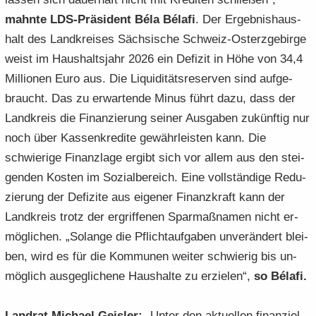
mahn­te LDS-​Präsident Béla Bélafi
. Der Er­geb­nis­haus­
halt des Land­krei­ses Säch­si­sche Schweiz-​Osterzgebirge
weist im Haus­halts­jahr 2026 ein De­fi­zit in Höhe von 34,4
Mil­lio­nen Euro aus. Die Li­qui­di­täts­re­ser­ven sind auf­ge­
braucht. Das zu er­war­ten­de Minus führt dazu, dass der
Land­kreis die Fi­nan­zie­rung sei­ner Aus­ga­ben zu­künf­tig nur
noch über Kas­sen­kre­di­te ge­währ­leis­ten kann. Die
schwie­ri­ge Fi­nanz­la­ge er­gibt sich vor allem aus den stei­
gen­den Kos­ten im So­zi­al­be­reich. Eine voll­stän­di­ge Re­du­
zie­rung der De­fi­zi­te aus ei­ge­ner Fi­nanz­kraft kann der
Land­kreis trotz der er­grif­fe­nen Spar­maß­na­men nicht er­
mög­li­chen. „So­lan­ge die Pflicht­auf­ga­ben un­ver­än­dert blei­
ben, wird es für die Kom­mu­nen wei­ter schwie­rig bis un­
mög­lich aus­ge­gli­che­ne Haus­hal­te zu er­zie­len“,
so Bélafi.
Land­rat Mi­cha­el Geis­ler:
„Unter den ak­tu­el­len fi­nan­zi­el­