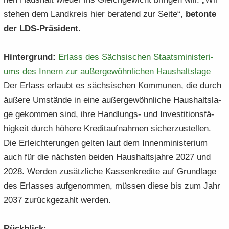
ste­hen dem Land­kreis hier be­ra­tend zur Seite“,
be­ton­te
der LDS-​Präsident.
Hin­ter­grund:
Er­lass des Säch­si­schen Staats­mi­nis­te­ri­
ums des In­nern zur au­ßer­ge­wöhn­li­chen Haus­halts­la­ge
Der Er­lass er­laubt es säch­si­schen Kom­mu­nen, die durch
äu­ße­re Um­stän­de in eine au­ßer­ge­wöhn­li­che Haus­halts­la­
ge ge­kom­men sind, ihre Handlungs-​ und In­ves­ti­ti­ons­fä­
hig­keit durch hö­he­re Kre­dit­auf­nah­men si­cher­zu­stel­len.
Die Er­leich­te­run­gen gel­ten laut dem In­nen­mi­nis­te­ri­um
auch für die nächs­ten bei­den Haus­halts­jah­re 2027 und
2028. Wer­den zu­sätz­li­che Kas­sen­kre­di­te auf Grund­la­ge
des Er­las­ses auf­ge­nom­men, müs­sen diese bis zum Jahr
2037 zu­rück­ge­zahlt wer­den.
Rück­blick: