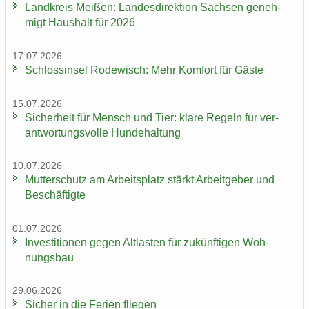
Land­kreis Mei­ßen: Lan­des­di­rek­ti­on Sach­sen ge­neh­
migt Haus­halt für 2026
17.07.2026
Schloss­in­sel Ro­de­wisch: Mehr Kom­fort für Gäste
15.07.2026
Si­cher­heit für Mensch und Tier: klare Re­geln für ver­
ant­wor­tungs­vol­le Hun­de­hal­tung
10.07.2026
Mut­ter­schutz am Ar­beits­platz stärkt Ar­beit­ge­ber und
Be­schäf­tig­te
01.07.2026
In­ves­ti­tio­nen gegen Alt­las­ten für zu­künf­ti­gen Woh­
nungs­bau
29.06.2026
Si­cher in die Fe­ri­en flie­gen