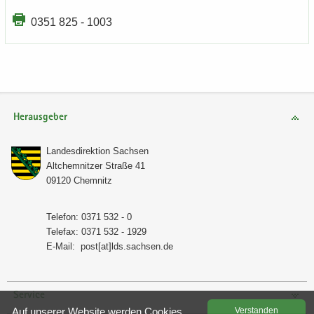
0351 825 - 1003
Herausgeber
Lan­des­di­rek­ti­on Sach­sen
Alt­chem­nit­zer Stra­ße 41
09120 Chem­nitz
Te­le­fon: 0371 532 - 0
Te­le­fax: 0371 532 - 1929
E-​Mail:
post[at]lds.sach­sen.de
Service
Auf un­se­rer Web­site wer­den Coo­kies
Ver­stan­den