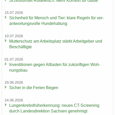
Schloss­in­sel Ro­de­wisch: Mehr Kom­fort für Gäste
15.07.2026
Si­cher­heit für Mensch und Tier: klare Re­geln für ver­
ant­wor­tungs­vol­le Hun­de­hal­tung
10.07.2026
Mut­ter­schutz am Ar­beits­platz stärkt Ar­beit­ge­ber und
Be­schäf­tig­te
01.07.2026
In­ves­ti­tio­nen gegen Alt­las­ten für zu­künf­ti­gen Woh­
nungs­bau
29.06.2026
Si­cher in die Fe­ri­en flie­gen
24.06.2026
Lun­gen­krebs­früh­erken­nung: neues CT-​Screening
durch Lan­des­di­rek­ti­on Sach­sen ge­neh­migt