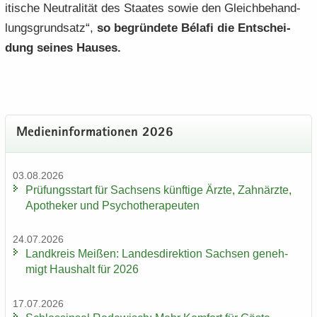
i­ti­sche Neu­tra­li­tät des Staa­tes sowie den Gleich­be­hand­
lungs­grund­satz“,
so be­grün­de­te Bélafi die Ent­schei­
dung sei­nes Hau­ses.
Me­di­en­in­for­ma­tio­nen 2026
03.08.2026
Prü­fungs­start für Sach­sens künf­ti­ge Ärzte, Zahn­ärz­te,
Apo­the­ker und Psy­cho­the­ra­peu­ten
24.07.2026
Land­kreis Mei­ßen: Lan­des­di­rek­ti­on Sach­sen ge­neh­
migt Haus­halt für 2026
17.07.2026