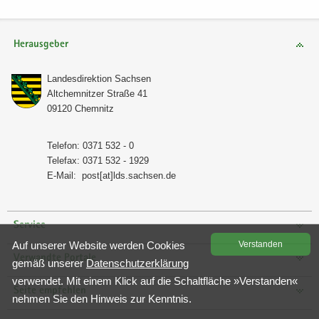
Herausgeber
Lan­des­di­rek­ti­on Sach­sen
Alt­chem­nit­zer Stra­ße 41
09120 Chem­nitz
Te­le­fon: 0371 532 - 0
Te­le­fax: 0371 532 - 1929
E-​Mail:
post[at]lds.sach­sen.de
Service
Auf un­se­rer Web­site wer­den Coo­kies
Ver­stan­den
Verwandte Portale
gemäß un­se­rer
Da­ten­schutz­er­klä­rung
ver­wen­det. Mit einem Klick auf die Schalt­flä­che »Ver­stan­den«
Seite empfehlen
neh­men Sie den Hin­weis zur Kennt­nis.