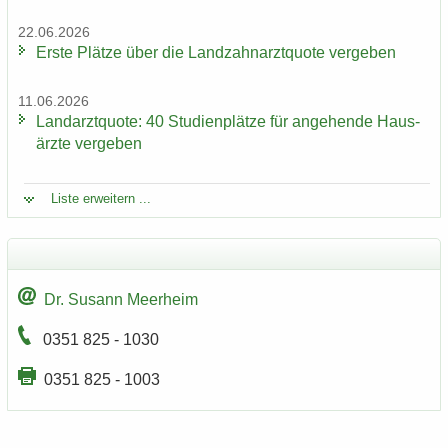
22.06.2026
Erste Plät­ze über die Land­zahn­arzt­quo­te ver­ge­ben
11.06.2026
Land­arzt­quo­te: 40 Stu­di­en­plät­ze für an­ge­hen­de Haus­
ärz­te ver­ge­ben
Liste er­wei­tern ...
Dr. Su­sann Meer­heim
0351 825 - 1030
0351 825 - 1003