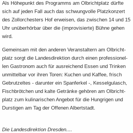
Als Hö­he­punkt des Pro­gramms am Ol­bricht­platz dürf­te
sich auf jeden Fall auch das schwung­vol­le Platz­kon­zert
des Zoll­or­ches­ters Hof er­wei­sen, das zwi­schen 14 und 15
Uhr un­über­hör­bar über die (im­pro­vi­sier­te) Bühne gehen
wird.
Ge­mein­sam mit den an­de­ren Ver­an­stal­tern am Ol­bricht­
platz sorgt die Lan­des­di­rek­ti­on durch einen pro­fes­sio­nel­
len Gas­tro­nom auch für aus­rei­chend Essen und Trin­ken
un­mit­tel­bar vor ihren Toren: Ku­chen und Kaf­fee, frisch
Ge­brut­zel­tes - dar­un­ter ein Span­fer­kel -, Kes­sel­gu­lasch,
Fisch­bröt­chen und kalte Ge­trän­ke ge­hö­ren am Ol­bricht­
platz zum ku­li­na­ri­schen An­ge­bot für die Hung­ri­gen und
Durs­ti­gen am Tag der Of­fe­nen Al­bert­stadt.
Die Lan­des­di­rek­ti­on Dres­den....