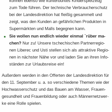
kön­nen eben­so wie kun­ter­bun­tes Kin­der­spiel­zeug
zum Tode füh­ren. Der tech­ni­sche Ver­brau­cher­schutz
bei der Lan­des­di­rek­ti­on hat flei­ßig ge­sam­melt und
zeigt, was den Kun­den an ge­fähr­li­chen Pro­duk­ten in
Su­per­märk­ten und Malls be­geg­nen kann.
Sie wol­len nun end­lich wie­der ein­mal `rüber ma­
chen?
Nur zu! Un­se­re tsche­chi­schen Part­ner­re­gio­
nen Li­be­rec und Usti stel­len sich als at­trak­ti­ve Re­gio­
nen in nächs­ter Nähe vor und laden Sie an ihren In­fo­
stän­den zur Ur­laubs­rei­se ein!
Au­ßer­dem wer­den in den Of­fer­ten der Lan­des­di­rek­ti­on für
den 11. Sep­tem­ber u. a. so ver­schie­de­ne The­men wie der
Hoch­was­ser­schutz und das Bauen am Was­ser, Frau­en­
gesund­heit und Frau­en­bil­dung oder auch Män­ner­netz­wer­
ke eine Rolle spie­len.