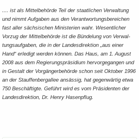
.... ist als Mit­tel­be­hör­de Teil der staat­li­chen Ver­wal­tung
und nimmt Auf­ga­ben aus den Ver­ant­wor­tungs­be­rei­chen
fast aller säch­si­schen Mi­nis­te­ri­en wahr. We­sent­li­cher
Vor­zug der Mit­tel­be­hör­de ist die Bün­de­lung von Ver­wal­
tungs­auf­ga­ben, die in der Lan­des­di­rek­ti­on „aus einer
Hand“ er­le­digt wer­den kön­nen. Das Haus, am 1. Au­gust
2008 aus dem Re­gie­rungs­prä­si­di­um her­vor­ge­gan­gen und
in Ge­stalt der Vor­gän­ger­be­hör­de schon seit Ok­to­ber 1996
an der Stauf­fen­berg­al­lee an­säs­sig, hat ge­gen­wär­tig etwa
750 Be­schäf­tig­te. Ge­führt wird es vom Prä­si­den­ten der
Lan­des­di­rek­ti­on, Dr. Henry Ha­sen­pflug.