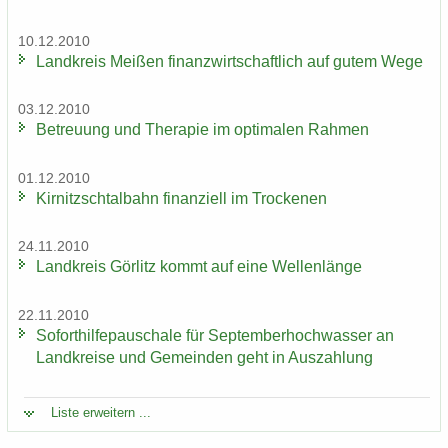
10.12.2010
Land­kreis Mei­ßen fi­nanz­wirt­schaft­lich auf gutem Wege
03.12.2010
Be­treu­ung und The­ra­pie im op­ti­ma­len Rah­men
01.12.2010
Kir­nitzsch­tal­bahn fi­nan­zi­ell im Tro­cke­nen
24.11.2010
Land­kreis Gör­litz kommt auf eine Wel­len­län­ge
22.11.2010
So­fort­hil­fe­pau­scha­le für Sep­tem­ber­hoch­was­ser an
Land­krei­se und Ge­mein­den geht in Aus­zah­lung
Liste er­wei­tern ...