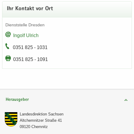
Ihr Kon­takt vor Ort
Dienst­stel­le Dres­den
In­golf Ul­rich
0351 825 - 1031
0351 825 - 1091
Herausgeber
Lan­des­di­rek­ti­on Sach­sen
Alt­chem­nit­zer Stra­ße 41
09120 Chem­nitz