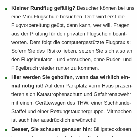
Klei­ner Rund­flug ge­fäl­lig?
Be­su­cher kön­nen bei uns
eine Mini-​Flugschule be­su­chen. Dort wird erst die
Flug­vor­be­rei­tung geübt, dann kann, wer will, Fra­gen
aus der Prü­fung für den pri­va­ten Flug­schein be­ant­
wor­ten. Dem folgt die com­pu­ter­ge­stütz­te Flug­pra­xis:
So­fern Sie das Ri­si­ko lie­ben, set­zen Sie sich also an
den Flug­si­mu­la­tor - und ver­su­chen, ohne Ruder-​ und
Flü­gel­bruch wie­der run­ter zu kom­men.
Hier wer­den Sie ge­hol­fen, wenn das wirk­lich ein­
mal nötig ist!
Auf dem Park­platz vorm Haus prä­sen­
tie­ren sich Ka­ta­stro­phen­schutz und Ge­fah­ren­ab­wehr
mit einem Ge­rä­te­wa­gen des THW, einer Suchhunde-​
Staffel und einer Ret­tungs­tau­cher­grup­pe. Mit­ma­chen
ist auch hier aus­drück­lich er­wünscht!
Bes­ser, Sie schau­en ge­nau­er hin
: Bil­lig­steck­do­sen