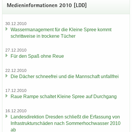
Me­di­en­in­for­ma­tio­nen 2010 [LDD]
30.12.2010
Was­ser­ma­nage­ment für die Klei­ne Spree kommt
schritt­wei­se in tro­cke­ne Tü­cher
27.12.2010
Für den Spaß ohne Reue
22.12.2010
Die Dä­cher schnee­frei und die Mann­schaft un­fall­frei
17.12.2010
Raue Rampe schal­tet Klei­ne Spree auf Durch­gang
16.12.2010
Lan­des­di­rek­ti­on Dres­den schließt die Er­fas­sung von
In­fra­struk­tur­schä­den nach Som­mer­hoch­was­ser 2010
ab