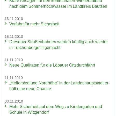
Klare An­sa­gen für den kom­mu­na­len Wie­der­auf­bau
nach dem Som­mer­hoch­was­ser im Land­kreis Baut­zen
16.11.2010
Vor­fahrt für mehr Si­cher­heit
15.11.2010
Dresd­ner Stra­ßen­bah­nen wer­den künf­tig auch wie­der
in Tra­chen­ber­ge fit ge­macht
11.11.2010
Neue Qua­li­tä­ten für die Lö­bau­er Orts­durch­fahrt
11.11.2010
„Hel­ler­sied­lung Nord­hö­he“ in der Lan­des­haupt­stadt er­
hält eine neue Chan­ce
03.11.2010
Mehr Si­cher­heit auf dem Weg zu Kin­der­gar­ten und
Schu­le in Witt­gen­dorf