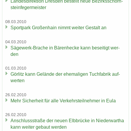
Lan­des­di­rek­ti­on Dres­den be­stellt neue Be­zirks­schorn­
stein­fe­ger­meis­ter
08.03.2010
Sport­park Gro­ßen­hain nimmt wei­ter Ge­stalt an
04.03.2010
Sägewerk-​Brache in Bä­ren­he­cke kann be­sei­tigt wer­
den
01.03.2010
Gör­litz kann Ge­län­de der ehe­ma­li­gen Tuch­fa­brik auf­
wer­ten
26.02.2010
Mehr Si­cher­heit für alle Ver­kehrs­teil­neh­mer in Eula
26.02.2010
An­schluss­stra­ße der neuen Elb­brü­cke in Nie­der­wartha
kann wei­ter ge­baut wer­den