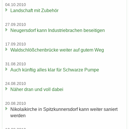
04.10.2010
Land­schaft mit Zu­be­hör
27.09.2010
Neu­gers­dorf kann In­dus­trie­bra­chen be­sei­ti­gen
17.09.2010
Wald­schlöß­chen­brü­cke wei­ter auf gutem Weg
31.08.2010
Auch künf­tig alles klar für Schwar­ze Pumpe
24.08.2010
Näher dran und voll dabei
20.08.2010
Ni­ko­lai­kir­che in Spitz­kun­ners­dorf kann wei­ter sa­niert
wer­den