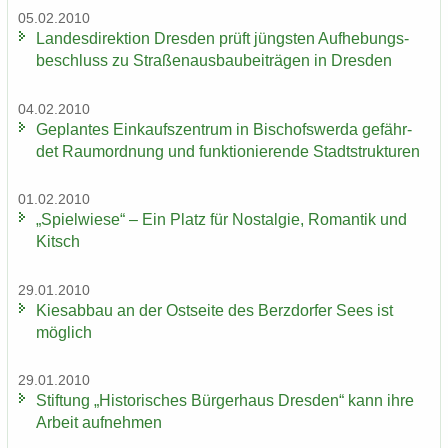
05.02.2010
Lan­des­di­rek­ti­on Dres­den prüft jüngs­ten Auf­he­bungs­
be­schluss zu Stra­ßen­aus­bau­bei­trä­gen in Dres­den
04.02.2010
Ge­plan­tes Ein­kaufs­zen­trum in Bi­schofs­wer­da ge­fähr­
det Raum­ord­nung und funk­tio­nie­ren­de Stadt­struk­tu­ren
01.02.2010
„Spiel­wie­se“ – Ein Platz für Nost­al­gie, Ro­man­tik und
Kitsch
29.01.2010
Kies­ab­bau an der Ost­sei­te des Berz­dor­fer Sees ist
mög­lich
29.01.2010
Stif­tung „His­to­ri­sches Bür­ger­haus Dres­den“ kann ihre
Ar­beit auf­neh­men