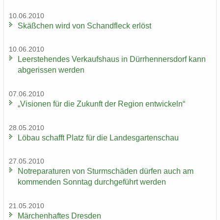
10.06.2010
Skäß­chen wird von Schand­fleck er­löst
10.06.2010
Leer­ste­hen­des Ver­kaufs­haus in Dürr­hen­ners­dorf kann
ab­ge­ris­sen wer­den
07.06.2010
„Vi­sio­nen für die Zu­kunft der Re­gi­on ent­wi­ckeln“
28.05.2010
Löbau schafft Platz für die Lan­des­gar­ten­schau
27.05.2010
Not­re­pa­ra­tu­ren von Sturm­schä­den dür­fen auch am
kom­men­den Sonn­tag durch­ge­führt wer­den
21.05.2010
Mär­chen­haf­tes Dres­den