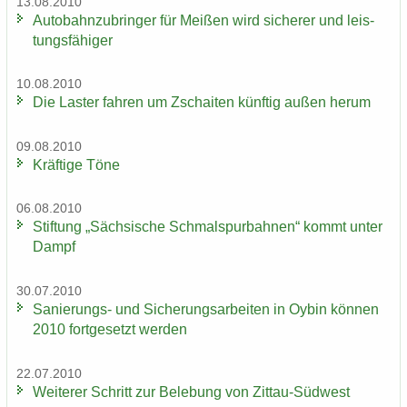
13.08.2010
Au­to­bahn­zu­brin­ger für Mei­ßen wird si­che­rer und leis­
tungs­fä­hi­ger
10.08.2010
Die Las­ter fah­ren um Zschai­ten künf­tig außen herum
09.08.2010
Kräf­ti­ge Töne
06.08.2010
Stif­tung „Säch­si­sche Schmal­spur­bah­nen“ kommt unter
Dampf
30.07.2010
Sanierungs-​ und Si­che­rungs­ar­bei­ten in Oybin kön­nen
2010 fort­ge­setzt wer­den
22.07.2010
Wei­te­rer Schritt zur Be­le­bung von Zittau-​Südwest