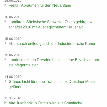
18.06.2010
Frei­tal: Ab­räu­men für den Neu­an­fang
16.06.2010
Land­kreis Säch­si­sche Schweiz - Ost­erz­ge­bir­ge wirt­
schaf­tet 2010 mit aus­ge­gli­che­nem Haus­halt
15.06.2010
Ebers­bach ent­le­digt sich der In­dus­trie­bra­che Kuner
15.06.2010
Lan­des­di­rek­ti­on Dres­den be­stellt neue Be­zirks­schorn­
stein­fe­ger­meis­ter
14.06.2010
Grü­nes Licht für neue Tram­li­nie ins Dresd­ner Mes­se­
ge­län­de
11.06.2010
Alte Ju­te­fa­brik in Ost­ritz wird zur Grün­flä­che