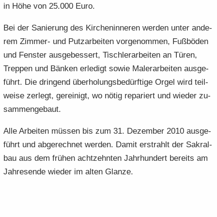
in Höhe von 25.000 Euro.
Bei der Sa­nie­rung des Kir­chen­in­ne­ren wer­den unter an­de­
rem Zimmer-​ und Putz­ar­bei­ten vor­ge­nom­men, Fuß­bö­den
und Fens­ter aus­ge­bes­sert, Tisch­ler­ar­bei­ten an Türen,
Trep­pen und Bän­ken er­le­digt sowie Ma­ler­ar­bei­ten aus­ge­
führt. Die drin­gend über­ho­lungs­be­dürf­ti­ge Orgel wird teil­
wei­se zer­legt, ge­rei­nigt, wo nötig re­pa­riert und wie­der zu­
sam­men­ge­baut.
Alle Ar­bei­ten müs­sen bis zum 31. De­zem­ber 2010 aus­ge­
führt und ab­ge­rech­net wer­den. Damit er­strahlt der Sa­kral­
bau aus dem frü­hen acht­zehn­ten Jahr­hun­dert be­reits am
Jah­res­en­de wie­der im alten Glan­ze.