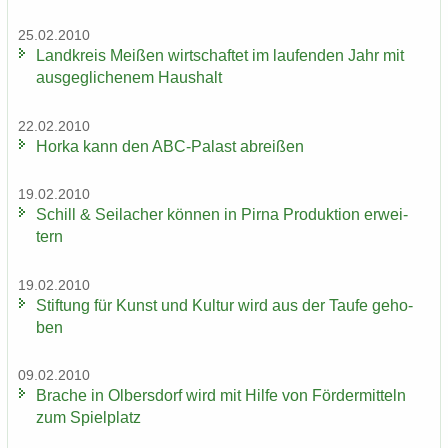
25.02.2010
Land­kreis Mei­ßen wirt­schaf­tet im lau­fen­den Jahr mit
aus­ge­gli­che­nem Haus­halt
22.02.2010
Horka kann den ABC-​Palast ab­rei­ßen
19.02.2010
Schill & Seil­a­cher kön­nen in Pirna Pro­duk­ti­on er­wei­
tern
19.02.2010
Stif­tung für Kunst und Kul­tur wird aus der Taufe ge­ho­
ben
09.02.2010
Bra­che in Ol­bers­dorf wird mit Hilfe von För­der­mit­teln
zum Spiel­platz