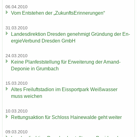
06.04.2010
Vom Ent­ste­hen der „Zu­kunfts­Er­in­ne­run­gen“
31.03.2010
Lan­des­di­rek­ti­on Dres­den ge­neh­migt Grün­dung der En­
er­gie­Ver­bund Dres­den GmbH
24.03.2010
Keine Plan­fest­stel­lung für Er­wei­te­rung der Amand-​
Deponie in Grum­bach
15.03.2010
Altes Frei­luft­sta­di­on im Eis­sport­park Weiß­was­ser
muss wei­chen
10.03.2010
Ret­tungs­ak­ti­on für Schloss Hai­ne­wal­de geht wei­ter
09.03.2010