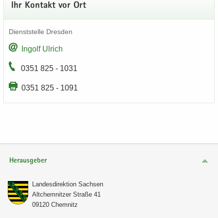
Ihr Kon­takt vor Ort
Dienst­stel­le Dres­den
In­golf Ul­rich
0351 825 - 1031
0351 825 - 1091
Herausgeber
Lan­des­di­rek­ti­on Sach­sen
Alt­chem­nit­zer Stra­ße 41
09120 Chem­nitz