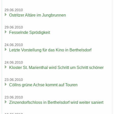
29.06.2010
Ost­rit­zer Al­tä­re im Jung­brun­nen
29.06.2010
Fes­seln­de Sprö­dig­keit
24.06.2010
Letz­te Vor­stel­lung für das Kino in Bert­hels­dorf
24.06.2010
Klos­ter St. Ma­ri­en­thal wird Schritt um Schritt schö­ner
23.06.2010
Cöll­ns grüne Achse kommt auf Tou­ren
23.06.2010
Zin­zen­dorf­schloss in Bert­hels­dorf wird wei­ter sa­niert