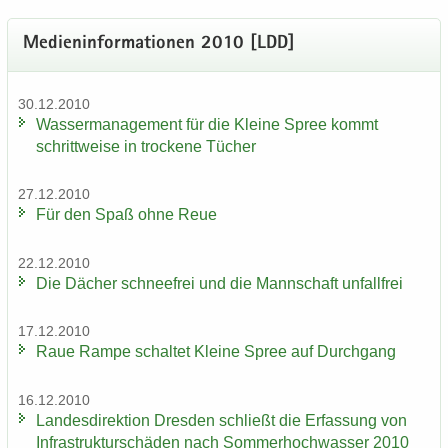
Me­di­en­in­for­ma­tio­nen 2010 [LDD]
30.12.2010
Was­ser­ma­nage­ment für die Klei­ne Spree kommt
schritt­wei­se in tro­cke­ne Tü­cher
27.12.2010
Für den Spaß ohne Reue
22.12.2010
Die Dä­cher schnee­frei und die Mann­schaft un­fall­frei
17.12.2010
Raue Rampe schal­tet Klei­ne Spree auf Durch­gang
16.12.2010
Lan­des­di­rek­ti­on Dres­den schließt die Er­fas­sung von
In­fra­struk­tur­schä­den nach Som­mer­hoch­was­ser 2010