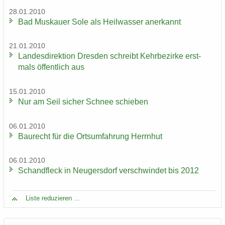
28.01.2010
Bad Mus­kau­er Sole als Heil­was­ser an­er­kannt
21.01.2010
Lan­des­di­rek­ti­on Dres­den schreibt Kehr­be­zir­ke erst­
mals öf­fent­lich aus
15.01.2010
Nur am Seil si­cher Schnee schie­ben
06.01.2010
Bau­recht für die Orts­um­fah­rung Herrn­hut
06.01.2010
Schand­fleck in Neu­gers­dorf ver­schwin­det bis 2012
Liste re­du­zie­ren ...