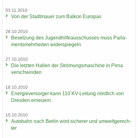
03.11.2010
Von der Stadt­mau­er zum Bal­kon Eu­ro­pas
28.10.2010
Be­set­zung des Ju­gend­hil­fe­aus­schus­ses muss Par­la­
ments­mehr­hei­ten wi­der­spie­geln
27.10.2010
Die letz­ten Hal­len der Strö­mungs­ma­schi­ne in Pirna
ver­schwin­den
18.10.2010
En­er­gie­ver­sor­ger kann 110 KV-​Leitung nörd­lich von
Dres­den er­neu­ern
15.10.2010
Au­to­bahn nach Ber­lin wird si­che­rer und um­welt­ge­rech­
ter