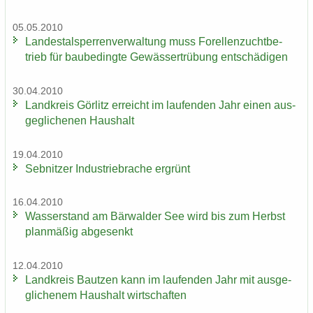
05.05.2010
Lan­des­tal­sper­ren­ver­wal­tung muss Fo­rel­len­zucht­be­
trieb für bau­be­ding­te Ge­wäs­ser­trü­bung ent­schä­di­gen
30.04.2010
Land­kreis Gör­litz er­reicht im lau­fen­den Jahr einen aus­
ge­gli­che­nen Haus­halt
19.04.2010
Seb­nit­zer In­dus­trie­bra­che er­grünt
16.04.2010
Was­ser­stand am Bär­wal­der See wird bis zum Herbst
plan­mä­ßig ab­ge­senkt
12.04.2010
Land­kreis Baut­zen kann im lau­fen­den Jahr mit aus­ge­
gli­che­nem Haus­halt wirt­schaf­ten