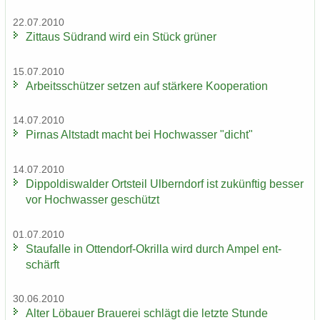
22.07.2010
Zit­taus Süd­rand wird ein Stück grü­ner
15.07.2010
Ar­beits­schüt­zer set­zen auf stär­ke­re Ko­ope­ra­ti­on
14.07.2010
Pirnas Alt­stadt macht bei Hoch­was­ser "dicht"
14.07.2010
Di­ppol­dis­wal­der Orts­teil Ulb­ern­dorf ist zu­künf­tig bes­ser
vor Hoch­was­ser ge­schützt
01.07.2010
Stau­f­al­le in Ottendorf-​Okrilla wird durch Ampel ent­
schärft
30.06.2010
Alter Lö­bau­er Braue­rei schlägt die letz­te Stun­de