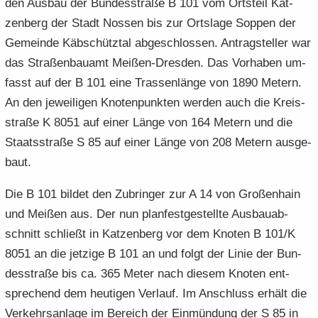
den Aus­bau der Bun­des­stra­ße B 101 vom Orts­teil Kat­
e
e
­
t
a
­
zen­berg der Stadt Nos­sen bis zur Orts­la­ge Sop­pen der
n
n
o
i
­
m
Ge­mein­de Käb­schütz­tal ab­ge­schlos­sen. An­trag­stel­ler war
­
­
n
­
t
a
d
d
o
das Stra­ßen­bau­amt Meißen-​Dresden. Das Vor­ha­ben um­
i
­
e
e
n
­
t
fasst auf der B 101 eine Tras­sen­län­ge von 1890 Me­tern.
N
N
o
i
An den je­wei­li­gen Kno­ten­punk­ten wer­den auch die Kreis­
a
a
n
­
stra­ße K 8051 auf einer Länge von 164 Me­tern und die
­
­
o
Staats­stra­ße S 85 auf einer Länge von 208 Me­tern aus­ge­
v
v
n
i
i
baut.
­
­
g
g
Die B 101 bil­det den Zu­brin­ger zur A 14 von Gro­ßen­hain
a
a
und Mei­ßen aus. Der nun plan­fest­ge­stell­te Aus­bau­ab­
­
­
schnitt schließt in Kat­zen­berg vor dem Kno­ten B 101/K
t
t
8051 an die jet­zi­ge B 101 an und folgt der Linie der Bun­
i
i
des­stra­ße bis ca. 365 Meter nach die­sem Kno­ten ent­
­
­
o
o
spre­chend dem heu­ti­gen Ver­lauf. Im An­schluss er­hält die
n
n
Ver­kehrs­an­la­ge im Be­reich der Ein­mün­dung der S 85 in