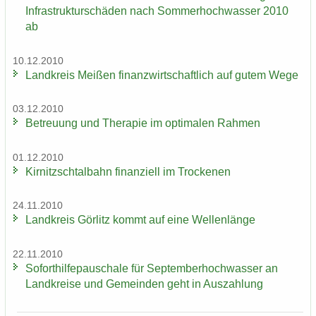
In­fra­struk­tur­schä­den nach Som­mer­hoch­was­ser 2010
ab
10.12.2010
Land­kreis Mei­ßen fi­nanz­wirt­schaft­lich auf gutem Wege
03.12.2010
Be­treu­ung und The­ra­pie im op­ti­ma­len Rah­men
01.12.2010
Kir­nitzsch­tal­bahn fi­nan­zi­ell im Tro­cke­nen
24.11.2010
Land­kreis Gör­litz kommt auf eine Wel­len­län­ge
22.11.2010
So­fort­hil­fe­pau­scha­le für Sep­tem­ber­hoch­was­ser an
Land­krei­se und Ge­mein­den geht in Aus­zah­lung