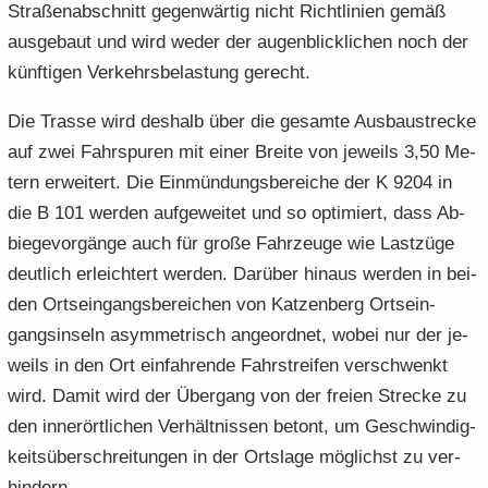
Stra­ßen­ab­schnitt ge­gen­wär­tig nicht Richt­li­ni­en gemäß
aus­ge­baut und wird weder der au­gen­blick­li­chen noch der
künf­ti­gen Ver­kehrs­be­las­tung ge­recht.
Die Tras­se wird des­halb über die ge­sam­te Aus­bau­stre­cke
auf zwei Fahr­spu­ren mit einer Brei­te von je­weils 3,50 Me­
tern er­wei­tert. Die Ein­mün­dungs­be­rei­che der K 9204 in
die B 101 wer­den auf­ge­wei­tet und so op­ti­miert, dass Ab­
bie­ge­vor­gän­ge auch für große Fahr­zeu­ge wie Last­zü­ge
deut­lich er­leich­tert wer­den. Dar­über hin­aus wer­den in bei­
den Orts­ein­gangs­be­rei­chen von Kat­zen­berg Orts­ein­
gangs­in­seln asym­me­trisch an­ge­ord­net, wobei nur der je­
weils in den Ort ein­fah­ren­de Fahr­strei­fen ver­schwenkt
wird. Damit wird der Über­gang von der frei­en Stre­cke zu
den in­ner­ört­li­chen Ver­hält­nis­sen be­tont, um Ge­schwin­dig­
keits­über­schrei­tun­gen in der Orts­la­ge mög­lichst zu ver­
hin­dern.