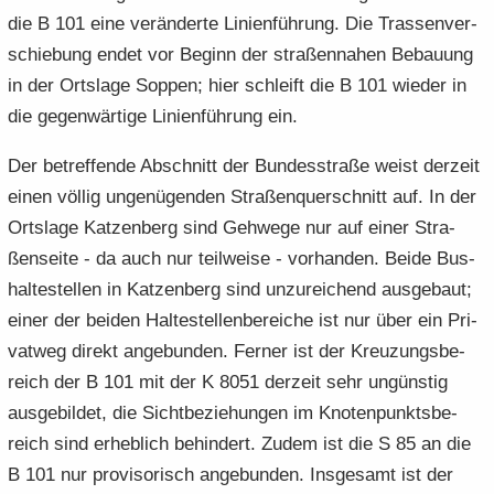
die B 101 eine ver­än­der­te Li­ni­en­füh­rung. Die Tras­sen­ver­
schie­bung endet vor Be­ginn der stra­ßen­na­hen Be­bau­ung
in der Orts­la­ge Sop­pen; hier schleift die B 101 wie­der in
die ge­gen­wär­ti­ge Li­ni­en­füh­rung ein.
Der be­tref­fen­de Ab­schnitt der Bun­des­stra­ße weist der­zeit
einen völ­lig un­ge­nü­gen­den Stra­ßen­quer­schnitt auf. In der
Orts­la­ge Kat­zen­berg sind Geh­we­ge nur auf einer Stra­
ßen­sei­te - da auch nur teil­wei­se - vor­han­den. Beide Bus­
hal­te­stel­len in Kat­zen­berg sind un­zu­rei­chend aus­ge­baut;
einer der bei­den Hal­te­stel­len­be­rei­che ist nur über ein Pri­
vat­weg di­rekt an­ge­bun­den. Fer­ner ist der Kreu­zungs­be­
reich der B 101 mit der K 8051 der­zeit sehr un­güns­tig
aus­ge­bil­det, die Sicht­be­zie­hun­gen im Kno­ten­punkts­be­
reich sind er­heb­lich be­hin­dert. Zudem ist die S 85 an die
B 101 nur pro­vi­so­risch an­ge­bun­den. Ins­ge­samt ist der