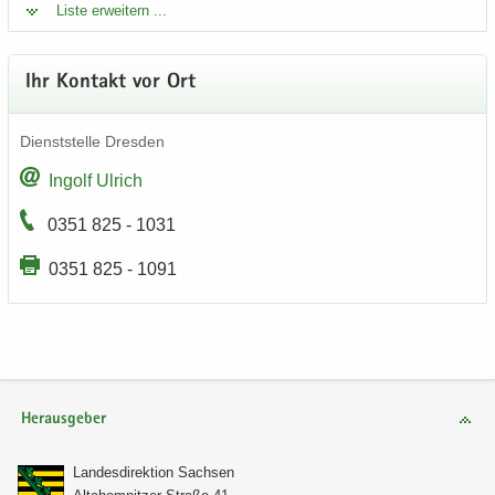
Liste er­wei­tern ...
Ihr Kon­takt vor Ort
Dienst­stel­le Dres­den
In­golf Ul­rich
0351 825 - 1031
0351 825 - 1091
Herausgeber
Lan­des­di­rek­ti­on Sach­sen