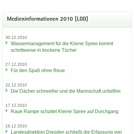
Me­di­en­in­for­ma­tio­nen 2010 [LDD]
30.12.2010
Was­ser­ma­nage­ment für die Klei­ne Spree kommt
schritt­wei­se in tro­cke­ne Tü­cher
27.12.2010
Für den Spaß ohne Reue
22.12.2010
Die Dä­cher schnee­frei und die Mann­schaft un­fall­frei
17.12.2010
Raue Rampe schal­tet Klei­ne Spree auf Durch­gang
16.12.2010
Lan­des­di­rek­ti­on Dres­den schließt die Er­fas­sung von