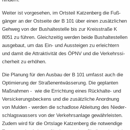
Wei­ter ist vor­ge­se­hen, im Orts­teil Kat­zen­berg die Fuß­
gän­ger an der Ost­sei­te der B 101 über einen zu­sätz­li­chen
Geh­weg von der Bus­hal­te­stel­le bis zur Kreis­stra­ße K
8051 zu füh­ren. Gleich­zei­tig wer­den beide Bus­hal­te­stel­len
aus­ge­baut, um das Ein- und Aus­stei­gen zu er­leich­tern
und damit die At­trak­ti­vi­tät des ÖPNV und die Ver­kehrs­si­
cher­heit zu er­hö­hen.
Die Pla­nung für den Aus­bau der B 101 um­fasst auch die
Op­ti­mie­rung der Stra­ßen­ent­wäs­se­rung. Die ge­plan­ten
Maß­nah­men - wie die Er­rich­tung eines Rückhalte-​ und
Ver­si­cke­rungs­be­ckens und die zu­sätz­li­che An­ord­nung
von Mul­den - wer­den die schad­lo­se Ab­lei­tung des Nie­der­
schlags­was­sers von der Ver­kehrs­an­la­ge ge­währ­leis­ten.
Zudem wird für die Orts­la­ge Kat­zen­berg die not­wen­di­ge