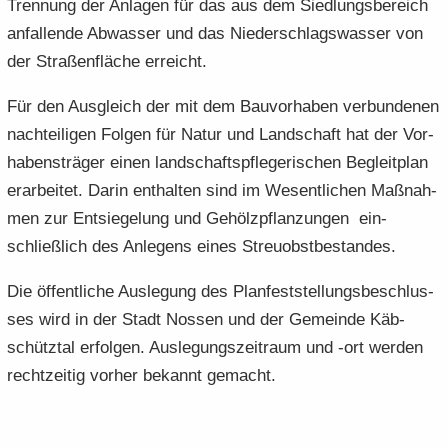
Tren­nung der An­la­gen für das aus dem Sied­lungs­be­reich
an­fal­len­de Ab­was­ser und das Nie­der­schlags­was­ser von
der Stra­ßen­flä­che er­reicht.
Für den Aus­gleich der mit dem Bau­vor­ha­ben ver­bun­de­nen
nach­tei­li­gen Fol­gen für Natur und Land­schaft hat der Vor­
ha­bens­trä­ger einen land­schafts­pfle­ge­ri­schen Be­gleit­plan
er­ar­bei­tet. Darin ent­hal­ten sind im We­sent­li­chen Maß­nah­
men zur Ent­sie­ge­lung und Ge­hölz­pflan­zun­gen ein­
schließ­lich des An­le­gens eines Streu­obst­be­stan­des.
Die öf­fent­li­che Aus­le­gung des Plan­fest­stel­lungs­be­schlus­
ses wird in der Stadt Nos­sen und der Ge­mein­de Käb­
schütz­tal er­fol­gen. Aus­le­gungs­zeit­raum und -ort wer­den
recht­zei­tig vor­her be­kannt ge­macht.