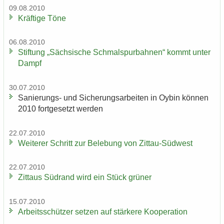
09.08.2010
Kräf­ti­ge Töne
06.08.2010
Stif­tung „Säch­si­sche Schmal­spur­bah­nen“ kommt unter
Dampf
30.07.2010
Sanierungs-​ und Si­che­rungs­ar­bei­ten in Oybin kön­nen
2010 fort­ge­setzt wer­den
22.07.2010
Wei­te­rer Schritt zur Be­le­bung von Zittau-​Südwest
22.07.2010
Zit­taus Süd­rand wird ein Stück grü­ner
15.07.2010
Ar­beits­schüt­zer set­zen auf stär­ke­re Ko­ope­ra­ti­on