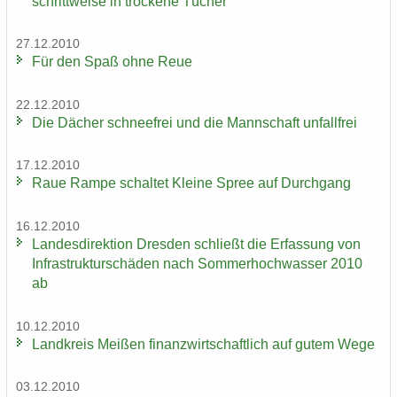
schritt­wei­se in tro­cke­ne Tü­cher
27.12.2010
Für den Spaß ohne Reue
22.12.2010
Die Dä­cher schnee­frei und die Mann­schaft un­fall­frei
17.12.2010
Raue Rampe schal­tet Klei­ne Spree auf Durch­gang
16.12.2010
Lan­des­di­rek­ti­on Dres­den schließt die Er­fas­sung von
In­fra­struk­tur­schä­den nach Som­mer­hoch­was­ser 2010
ab
10.12.2010
Land­kreis Mei­ßen fi­nanz­wirt­schaft­lich auf gutem Wege
03.12.2010