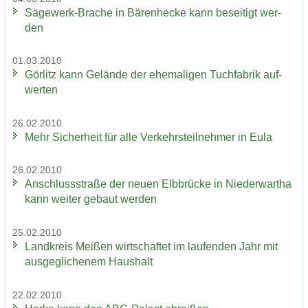
Sägewerk-​Brache in Bä­ren­he­cke kann be­sei­tigt wer­
den
01.03.2010
Gör­litz kann Ge­län­de der ehe­ma­li­gen Tuch­fa­brik auf­
wer­ten
26.02.2010
Mehr Si­cher­heit für alle Ver­kehrs­teil­neh­mer in Eula
26.02.2010
An­schluss­stra­ße der neuen Elb­brü­cke in Nie­der­wartha
kann wei­ter ge­baut wer­den
25.02.2010
Land­kreis Mei­ßen wirt­schaf­tet im lau­fen­den Jahr mit
aus­ge­gli­che­nem Haus­halt
22.02.2010