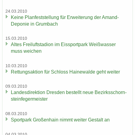
24.03.2010
Keine Plan­fest­stel­lung für Er­wei­te­rung der Amand-​
Deponie in Grum­bach
15.03.2010
Altes Frei­luft­sta­di­on im Eis­sport­park Weiß­was­ser
muss wei­chen
10.03.2010
Ret­tungs­ak­ti­on für Schloss Hai­ne­wal­de geht wei­ter
09.03.2010
Lan­des­di­rek­ti­on Dres­den be­stellt neue Be­zirks­schorn­
stein­fe­ger­meis­ter
08.03.2010
Sport­park Gro­ßen­hain nimmt wei­ter Ge­stalt an
04.03.2010