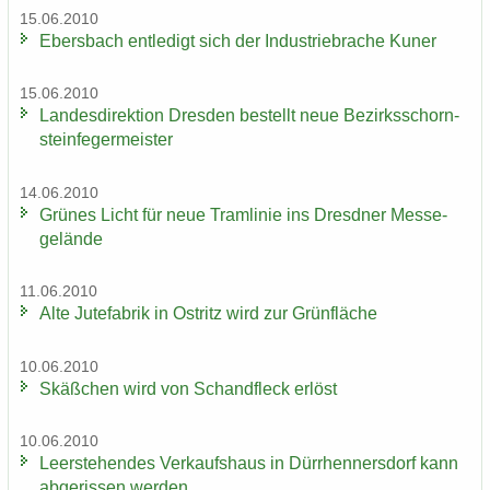
15.06.2010
Ebers­bach ent­le­digt sich der In­dus­trie­bra­che Kuner
15.06.2010
Lan­des­di­rek­ti­on Dres­den be­stellt neue Be­zirks­schorn­
stein­fe­ger­meis­ter
14.06.2010
Grü­nes Licht für neue Tram­li­nie ins Dresd­ner Mes­se­
ge­län­de
11.06.2010
Alte Ju­te­fa­brik in Ost­ritz wird zur Grün­flä­che
10.06.2010
Skäß­chen wird von Schand­fleck er­löst
10.06.2010
Leer­ste­hen­des Ver­kaufs­haus in Dürr­hen­ners­dorf kann
ab­ge­ris­sen wer­den