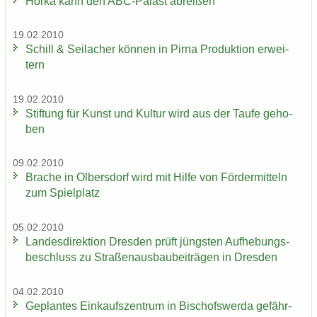
Horka kann den ABC-​Palast ab­rei­ßen
19.02.2010
Schill & Seil­a­cher kön­nen in Pirna Pro­duk­ti­on er­wei­
tern
19.02.2010
Stif­tung für Kunst und Kul­tur wird aus der Taufe ge­ho­
ben
09.02.2010
Bra­che in Ol­bers­dorf wird mit Hilfe von För­der­mit­teln
zum Spiel­platz
05.02.2010
Lan­des­di­rek­ti­on Dres­den prüft jüngs­ten Auf­he­bungs­
be­schluss zu Stra­ßen­aus­bau­bei­trä­gen in Dres­den
04.02.2010
Ge­plan­tes Ein­kaufs­zen­trum in Bi­schofs­wer­da ge­fähr­