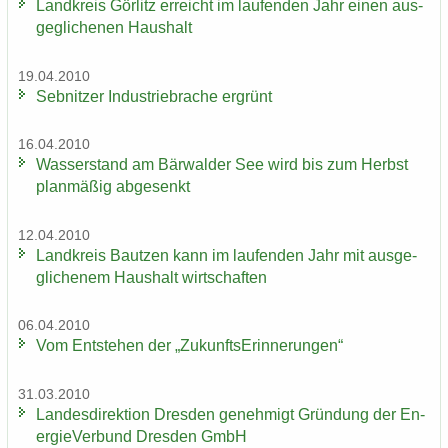
Land­kreis Gör­litz er­reicht im lau­fen­den Jahr einen aus­
ge­gli­che­nen Haus­halt
19.04.2010
Seb­nit­zer In­dus­trie­bra­che er­grünt
16.04.2010
Was­ser­stand am Bär­wal­der See wird bis zum Herbst
plan­mä­ßig ab­ge­senkt
12.04.2010
Land­kreis Baut­zen kann im lau­fen­den Jahr mit aus­ge­
gli­che­nem Haus­halt wirt­schaf­ten
06.04.2010
Vom Ent­ste­hen der „Zu­kunfts­Er­in­ne­run­gen“
31.03.2010
Lan­des­di­rek­ti­on Dres­den ge­neh­migt Grün­dung der En­
er­gie­Ver­bund Dres­den GmbH