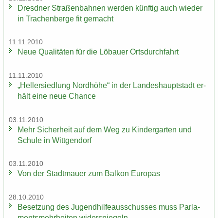
Dresd­ner Stra­ßen­bah­nen wer­den künf­tig auch wie­der
in Tra­chen­ber­ge fit ge­macht
11.11.2010
Neue Qua­li­tä­ten für die Lö­bau­er Orts­durch­fahrt
11.11.2010
„Hel­ler­sied­lung Nord­hö­he“ in der Lan­des­haupt­stadt er­
hält eine neue Chan­ce
03.11.2010
Mehr Si­cher­heit auf dem Weg zu Kin­der­gar­ten und
Schu­le in Witt­gen­dorf
03.11.2010
Von der Stadt­mau­er zum Bal­kon Eu­ro­pas
28.10.2010
Be­set­zung des Ju­gend­hil­fe­aus­schus­ses muss Par­la­
ments­mehr­hei­ten wi­der­spie­geln