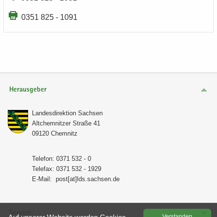
0351 825 - 1091
Herausgeber
Lan­des­di­rek­ti­on Sach­sen
Alt­chem­nit­zer Stra­ße 41
09120 Chem­nitz
Te­le­fon: 0371 532 - 0
Te­le­fax: 0371 532 - 1929
E-​Mail:
post[at]lds.sach­sen.de
Service
Ver­stan­den