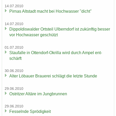
14.07.2010
Pirnas Alt­stadt macht bei Hoch­was­ser "dicht"
14.07.2010
Di­ppol­dis­wal­der Orts­teil Ulb­ern­dorf ist zu­künf­tig bes­ser
vor Hoch­was­ser ge­schützt
01.07.2010
Stau­f­al­le in Ottendorf-​Okrilla wird durch Ampel ent­
schärft
30.06.2010
Alter Lö­bau­er Braue­rei schlägt die letz­te Stun­de
29.06.2010
Ost­rit­zer Al­tä­re im Jung­brun­nen
29.06.2010
Fes­seln­de Sprö­dig­keit