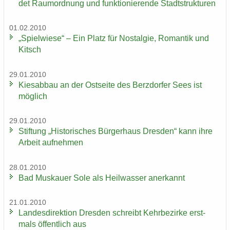
det Raum­ord­nung und funk­tio­nie­ren­de Stadt­struk­tu­ren
01.02.2010
„Spiel­wie­se“ – Ein Platz für Nost­al­gie, Ro­man­tik und
Kitsch
29.01.2010
Kies­ab­bau an der Ost­sei­te des Berz­dor­fer Sees ist
mög­lich
29.01.2010
Stif­tung „His­to­ri­sches Bür­ger­haus Dres­den“ kann ihre
Ar­beit auf­neh­men
28.01.2010
Bad Mus­kau­er Sole als Heil­was­ser an­er­kannt
21.01.2010
Lan­des­di­rek­ti­on Dres­den schreibt Kehr­be­zir­ke erst­
mals öf­fent­lich aus