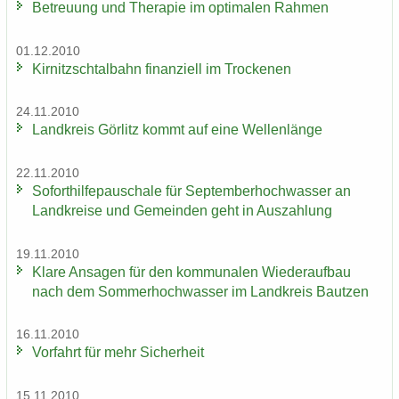
Be­treu­ung und The­ra­pie im op­ti­ma­len Rah­men
01.12.2010
Kir­nitzsch­tal­bahn fi­nan­zi­ell im Tro­cke­nen
24.11.2010
Land­kreis Gör­litz kommt auf eine Wel­len­län­ge
22.11.2010
So­fort­hil­fe­pau­scha­le für Sep­tem­ber­hoch­was­ser an
Land­krei­se und Ge­mein­den geht in Aus­zah­lung
19.11.2010
Klare An­sa­gen für den kom­mu­na­len Wie­der­auf­bau
nach dem Som­mer­hoch­was­ser im Land­kreis Baut­zen
16.11.2010
Vor­fahrt für mehr Si­cher­heit
15.11.2010