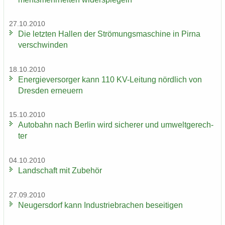
27.10.2010
Die letz­ten Hal­len der Strö­mungs­ma­schi­ne in Pirna
ver­schwin­den
18.10.2010
En­er­gie­ver­sor­ger kann 110 KV-​Leitung nörd­lich von
Dres­den er­neu­ern
15.10.2010
Au­to­bahn nach Ber­lin wird si­che­rer und um­welt­ge­rech­
ter
04.10.2010
Land­schaft mit Zu­be­hör
27.09.2010
Neu­gers­dorf kann In­dus­trie­bra­chen be­sei­ti­gen