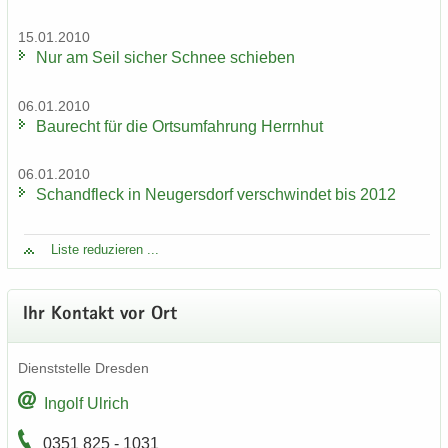
15.01.2010
Nur am Seil si­cher Schnee schie­ben
06.01.2010
Bau­recht für die Orts­um­fah­rung Herrn­hut
06.01.2010
Schand­fleck in Neu­gers­dorf ver­schwin­det bis 2012
Liste re­du­zie­ren ...
Ihr Kon­takt vor Ort
Dienst­stel­le Dres­den
In­golf Ul­rich
0351 825 - 1031