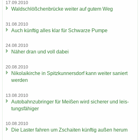
17.09.2010
Wald­schlöß­chen­brü­cke wei­ter auf gutem Weg
31.08.2010
Auch künf­tig alles klar für Schwar­ze Pumpe
24.08.2010
Näher dran und voll dabei
20.08.2010
Ni­ko­lai­kir­che in Spitz­kun­ners­dorf kann wei­ter sa­niert
wer­den
13.08.2010
Au­to­bahn­zu­brin­ger für Mei­ßen wird si­che­rer und leis­
tungs­fä­hi­ger
10.08.2010
Die Las­ter fah­ren um Zschai­ten künf­tig außen herum