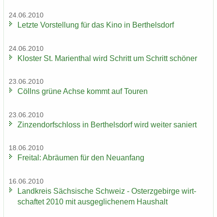
24.06.2010
Letz­te Vor­stel­lung für das Kino in Bert­hels­dorf
24.06.2010
Klos­ter St. Ma­ri­en­thal wird Schritt um Schritt schö­ner
23.06.2010
Cöll­ns grüne Achse kommt auf Tou­ren
23.06.2010
Zin­zen­dorf­schloss in Bert­hels­dorf wird wei­ter sa­niert
18.06.2010
Frei­tal: Ab­räu­men für den Neu­an­fang
16.06.2010
Land­kreis Säch­si­sche Schweiz - Ost­erz­ge­bir­ge wirt­
schaf­tet 2010 mit aus­ge­gli­che­nem Haus­halt