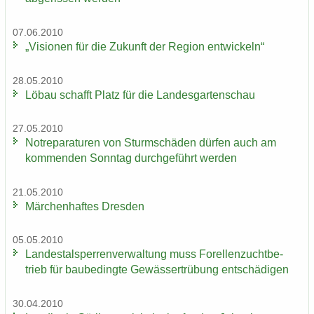
07.06.2010
„Vi­sio­nen für die Zu­kunft der Re­gi­on ent­wi­ckeln“
28.05.2010
Löbau schafft Platz für die Lan­des­gar­ten­schau
27.05.2010
Not­re­pa­ra­tu­ren von Sturm­schä­den dür­fen auch am
kom­men­den Sonn­tag durch­ge­führt wer­den
21.05.2010
Mär­chen­haf­tes Dres­den
05.05.2010
Lan­des­tal­sper­ren­ver­wal­tung muss Fo­rel­len­zucht­be­
trieb für bau­be­ding­te Ge­wäs­ser­trü­bung ent­schä­di­gen
30.04.2010