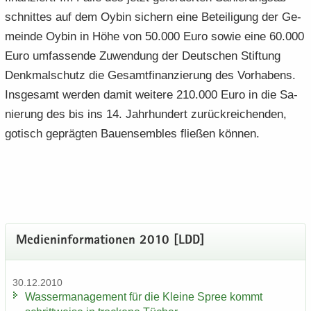
schnit­tes auf dem Oybin si­chern eine Be­tei­li­gung der Ge­
mein­de Oybin in Höhe von 50.000 Euro sowie eine 60.000
Euro um­fas­sen­de Zu­wen­dung der Deut­schen Stif­tung
Denkmal­schutz die Ge­samt­fi­nan­zie­rung des Vor­ha­bens.
Ins­ge­samt wer­den damit wei­tere 210.000 Euro in die Sa­
nie­rung des bis ins 14. Jahr­hun­dert zurückreichen­den,
go­tisch ge­präg­ten Bau­en­sem­bles flie­ßen kön­nen.
Me­di­en­in­for­ma­tio­nen 2010 [LDD]
30.12.2010
Was­ser­ma­nage­ment für die Klei­ne Spree kommt