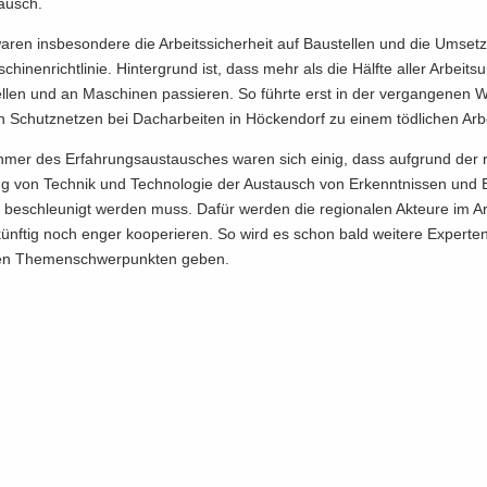
tausch.
en ins­be­son­de­re die Ar­beits­si­cher­heit auf Bau­stel­len und die Um­set
i­nen­richt­li­nie. Hin­ter­grund ist, dass mehr als die Hälf­te aller Ar­beits­un
l­len und an Ma­schi­nen pas­sie­ren. So führ­te erst in der ver­gan­ge­ne
 Schutz­net­zen bei Dach­ar­bei­ten in Hö­cken­dorf zu einem töd­li­chen Ar­bei
h­mer des Er­fah­rungs­aus­tau­sches waren sich einig, dass auf­grund der r
ng von Tech­nik und Tech­no­lo­gie der Aus­tausch von Er­kennt­nis­sen und E
 be­schleu­nigt wer­den muss. Dafür wer­den die re­gio­na­len Ak­teu­re im Ar
ünf­tig noch enger ko­ope­rie­ren. So wird es schon bald wei­te­re Ex­per­ten­
ren The­men­schwer­punk­ten geben.