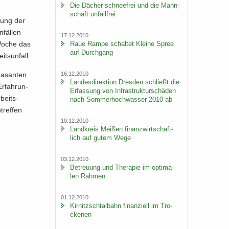
Die Dä­cher schnee­frei und die Mann­
schaft un­fall­frei
­zung der
­fäl­len
17.12.2010
Raue Rampe schal­tet Klei­ne Spree
n Woche das
auf Durch­gang
ts­un­fall.
16.12.2010
a­san­ten
Lan­des­di­rek­ti­on Dres­den schließt die
r­fah­run­
Er­fas­sung von In­fra­struk­tur­schä­den
­beits­
nach Som­mer­hoch­was­ser 2010 ab
tref­fen
10.12.2010
Land­kreis Mei­ßen fi­nanz­wirt­schaft­
lich auf gutem Wege
03.12.2010
Be­treu­ung und The­ra­pie im op­ti­ma­
len Rah­men
01.12.2010
Kir­nitzsch­tal­bahn fi­nan­zi­ell im Tro­
cke­nen