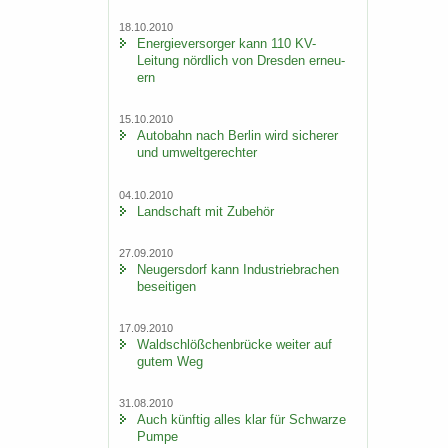
18.10.2010
En­er­gie­ver­sor­ger kann 110 KV-​
Leitung nörd­lich von Dres­den er­neu­
ern
15.10.2010
Au­to­bahn nach Ber­lin wird si­che­rer
und um­welt­ge­rech­ter
04.10.2010
Land­schaft mit Zu­be­hör
27.09.2010
Neu­gers­dorf kann In­dus­trie­bra­chen
be­sei­ti­gen
17.09.2010
Wald­schlöß­chen­brü­cke wei­ter auf
gutem Weg
31.08.2010
Auch künf­tig alles klar für Schwar­ze
Pumpe