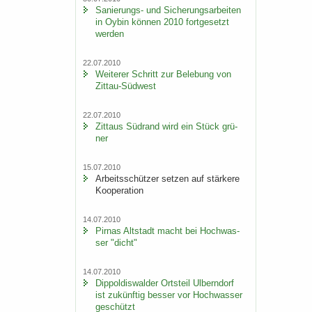
Sanierungs-​ und Si­che­rungs­ar­bei­ten
in Oybin kön­nen 2010 fort­ge­setzt
wer­den
22.07.2010
Wei­te­rer Schritt zur Be­le­bung von
Zittau-​Südwest
22.07.2010
Zit­taus Süd­rand wird ein Stück grü­
ner
15.07.2010
Ar­beits­schüt­zer set­zen auf stär­ke­re
Ko­ope­ra­ti­on
14.07.2010
Pirnas Alt­stadt macht bei Hoch­was­
ser "dicht"
14.07.2010
Di­ppol­dis­wal­der Orts­teil Ulb­ern­dorf
ist zu­künf­tig bes­ser vor Hoch­was­ser
ge­schützt