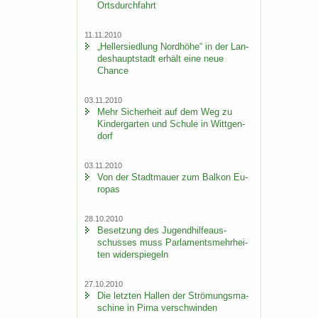
Orts­durch­fahrt
11.11.2010
„Hel­ler­sied­lung Nord­hö­he“ in der Lan­
des­haupt­stadt er­hält eine neue
Chan­ce
03.11.2010
Mehr Si­cher­heit auf dem Weg zu
Kin­der­gar­ten und Schu­le in Witt­gen­
dorf
03.11.2010
Von der Stadt­mau­er zum Bal­kon Eu­
ro­pas
28.10.2010
Be­set­zung des Ju­gend­hil­fe­aus­
schus­ses muss Par­la­ments­mehr­hei­
ten wi­der­spie­geln
27.10.2010
Die letz­ten Hal­len der Strö­mungs­ma­
schi­ne in Pirna ver­schwin­den