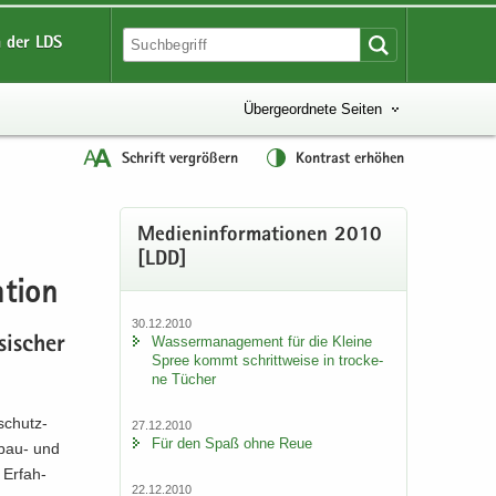
 der LDS
Übergeordnete Seiten
Schrift vergrößern
Kontrast erhöhen
Me­di­en­in­for­ma­tio­nen 2010
[LDD]
­ti­on
30.12.2010
Was­ser­ma­nage­ment für die Klei­ne
si­scher
Spree kommt schritt­wei­se in tro­cke­
ne Tü­cher
schutz-​
27.12.2010
Für den Spaß ohne Reue
nbau-​ und
 Er­fah­
22.12.2010