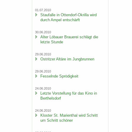
01.07.2010
Stau­f­al­le in Ottendorf-​Okrilla wird
durch Ampel ent­schärft
30.06.2010
Alter Lö­bau­er Braue­rei schlägt die
letz­te Stun­de
29.06.2010
Ost­rit­zer Al­tä­re im Jung­brun­nen
29.06.2010
Fes­seln­de Sprö­dig­keit
24.06.2010
Letz­te Vor­stel­lung für das Kino in
Bert­hels­dorf
24.06.2010
Klos­ter St. Ma­ri­en­thal wird Schritt
um Schritt schö­ner