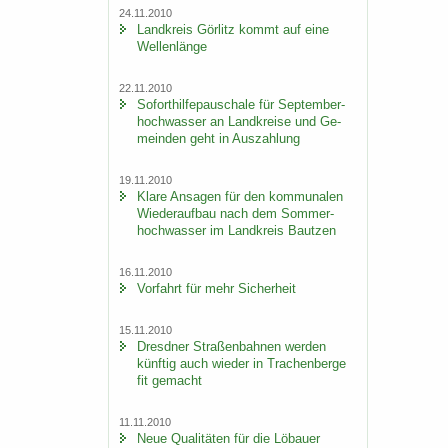
24.11.2010
Land­kreis Gör­litz kommt auf eine
Wel­len­län­ge
22.11.2010
So­fort­hil­fe­pau­scha­le für Sep­tem­ber­
hoch­was­ser an Land­krei­se und Ge­
mein­den geht in Aus­zah­lung
19.11.2010
Klare An­sa­gen für den kom­mu­na­len
Wie­der­auf­bau nach dem Som­mer­
hoch­was­ser im Land­kreis Baut­zen
16.11.2010
Vor­fahrt für mehr Si­cher­heit
15.11.2010
Dresd­ner Stra­ßen­bah­nen wer­den
künf­tig auch wie­der in Tra­chen­ber­ge
fit ge­macht
11.11.2010
Neue Qua­li­tä­ten für die Lö­bau­er