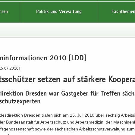
hsen
Politik und Verwaltung
Fachthemen
en­in­for­ma­tio­nen 2010 [LDD]
15.07.2010]
ts­schüt­zer set­zen auf stär­ke­re Ko­ope­ra
di­rek­ti­on Dres­den war Gast­ge­ber für Tref­fen säch­
­schutz­ex­per­ten
des­di­rek­ti­on Dres­den tra­fen sich am 15. Juli 2010 über sech­zig Arbeits
r Bun­des­an­stalt für Ar­beits­schutz und Ar­beits­me­di­zin, der Maschine
rufs­ge­nos­sen­schaft sowie der säch­si­schen Ar­beits­schutz­ver­wal­tung zum