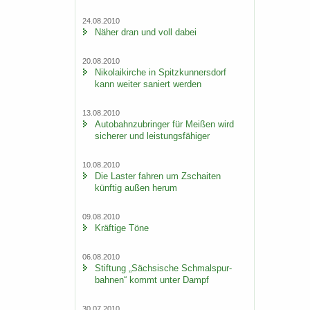
24.08.2010
Näher dran und voll dabei
20.08.2010
Ni­ko­lai­kir­che in Spitz­kun­ners­dorf
kann wei­ter sa­niert wer­den
13.08.2010
Au­to­bahn­zu­brin­ger für Mei­ßen wird
si­che­rer und leis­tungs­fä­hi­ger
10.08.2010
Die Las­ter fah­ren um Zschai­ten
künf­tig außen herum
09.08.2010
Kräf­ti­ge Töne
06.08.2010
Stif­tung „Säch­si­sche Schmal­spur­
bah­nen“ kommt unter Dampf
30.07.2010