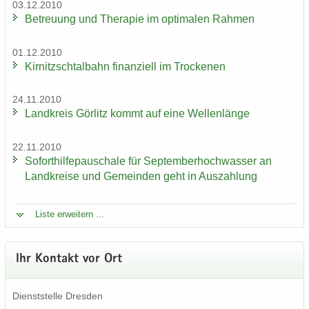
03.12.2010
Be­treu­ung und The­ra­pie im op­ti­ma­len Rah­men
01.12.2010
Kir­nitzsch­tal­bahn fi­nan­zi­ell im Tro­cke­nen
24.11.2010
Land­kreis Gör­litz kommt auf eine Wel­len­län­ge
22.11.2010
So­fort­hil­fe­pau­scha­le für Sep­tem­ber­hoch­was­ser an
Land­krei­se und Ge­mein­den geht in Aus­zah­lung
Liste er­wei­tern ...
Ihr Kon­takt vor Ort
Dienst­stel­le Dres­den