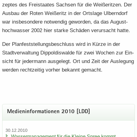
zep­tes des Frei­staa­tes Sach­sen für die Wei­ße­rit­zen. Der
Aus­bau der Roten Wei­ße­ritz in der Orts­la­ge Ulb­ern­dorf
war ins­be­son­de­re not­wen­dig ge­wor­den, da das Au­gust­
hoch­was­ser 2002 hier star­ke Schä­den ver­ur­sacht hatte.
Der Plan­fest­stel­lungs­be­schluss wird in Kürze in der
Stadt­ver­wal­tung Di­ppol­dis­wal­de für zwei Wo­chen zur Ein­
sicht für je­der­mann aus­ge­legt. Ort und Zeit der Aus­le­gung
wer­den recht­zei­tig vor­her be­kannt ge­macht.
Me­di­en­in­for­ma­tio­nen 2010 [LDD]
30.12.2010
Was­ser­ma­nage­ment für die Klei­ne Spree kommt