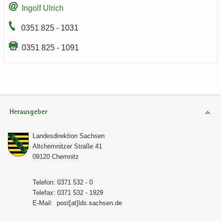
In­golf Ul­rich
0351 825 - 1031
0351 825 - 1091
Herausgeber
Lan­des­di­rek­ti­on Sach­sen
Alt­chem­nit­zer Stra­ße 41
09120 Chem­nitz
Te­le­fon: 0371 532 - 0
Te­le­fax: 0371 532 - 1929
E-​Mail:
post[at]lds.sach­sen.de