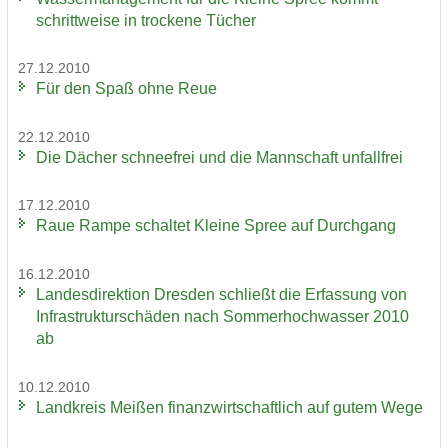
schritt­wei­se in tro­cke­ne Tü­cher
27.12.2010
Für den Spaß ohne Reue
22.12.2010
Die Dä­cher schnee­frei und die Mann­schaft un­fall­frei
17.12.2010
Raue Rampe schal­tet Klei­ne Spree auf Durch­gang
16.12.2010
Lan­des­di­rek­ti­on Dres­den schließt die Er­fas­sung von
In­fra­struk­tur­schä­den nach Som­mer­hoch­was­ser 2010
ab
10.12.2010
Land­kreis Mei­ßen fi­nanz­wirt­schaft­lich auf gutem Wege