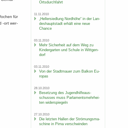
Orts­durch­fahrt
11.11.2010
Wo­chen für
„Hel­ler­sied­lung Nord­hö­he“ in der Lan­
d -ort wer­
des­haupt­stadt er­hält eine neue
Chan­ce
03.11.2010
Mehr Si­cher­heit auf dem Weg zu
Kin­der­gar­ten und Schu­le in Witt­gen­
dorf
03.11.2010
Von der Stadt­mau­er zum Bal­kon Eu­
ro­pas
28.10.2010
Be­set­zung des Ju­gend­hil­fe­aus­
schus­ses muss Par­la­ments­mehr­hei­
ten wi­der­spie­geln
27.10.2010
Die letz­ten Hal­len der Strö­mungs­ma­
schi­ne in Pirna ver­schwin­den