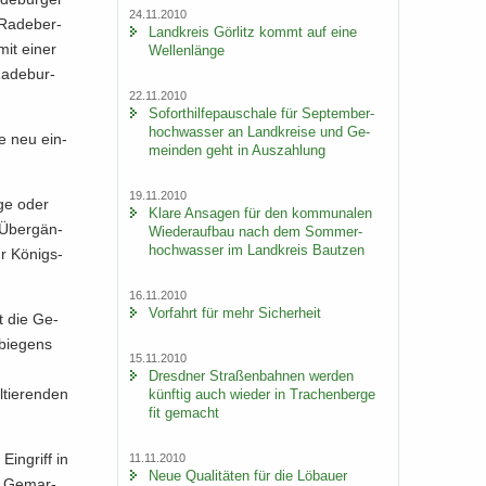
24.11.2010
Ra­de­ber­
Land­kreis Gör­litz kommt auf eine
 mit einer
Wel­len­län­ge
a­de­bur­
22.11.2010
So­fort­hil­fe­pau­scha­le für Sep­tem­ber­
hoch­was­ser an Land­krei­se und Ge­
ne neu ein­
mein­den geht in Aus­zah­lung
19.11.2010
­ge oder
Klare An­sa­gen für den kom­mu­na­len
e Über­gän­
Wie­der­auf­bau nach dem Som­mer­
hoch­was­ser im Land­kreis Baut­zen
r Kö­nigs­
16.11.2010
Vor­fahrt für mehr Si­cher­heit
t die Ge­
n­biegens
15.11.2010
Dresd­ner Stra­ßen­bah­nen wer­den
ltieren­den
künf­tig auch wie­der in Tra­chen­ber­ge
fit ge­macht
in­griff in
11.11.2010
Neue Qua­li­tä­ten für die Lö­bau­er
r Ge­mar­