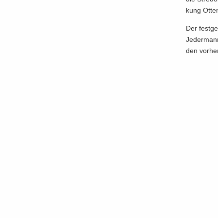
kung Ottend
Der fest­g
Je­der­mann
den vor­her