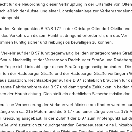
echt für die Neu­ord­nung die­ser Verknüp­fung in der Orts­mit­te von Otten
­schließ­lich der Auf­stel­lung einer Licht­si­gnal­an­la­ge zur Verkehrsre­gelu
o­ten­punkt.
u des Kno­ten­punk­tes B 97/S 177 in der Orts­la­ge Ottendorf-​Okrilla und
g des Ver­kehrs an die­sem Punkt ist drin­gend er­for­der­lich, um das Ver­
men künf­tig si­cher und rei­bungs­los be­wäl­ti­gen zu kön­nen.
 Ver­kehr auf der B 97 führt ge­gen­wär­tig bei den un­ter­ge­ord­ne­ten Stra­
Staus. Nach­tei­lig ist der Ver­satz von Ra­de­bur­ger Stra­ße und Rade­ber
n Folge sich Links­ab­bie­ger die­ser Stra­ßen ge­gen­sei­tig behin­dern. Die 
ahr­ten der Ra­de­bur­ger Stra­ße und der Ra­de­ber­ger Stra­ße ver­län­gern Wa
us zusätz­lich. Rechts­ab­bie­ger auf die B 97 schließ­lich brau­chen für da
­sam­te Fahr­bahn­brei­te der B 97 und damit große Zeit­lü­cken in bei­den 
n der Haupt­rich­tung. Dies stellt ein er­heb­li­ches Si­cher­heits­ri­si­ko dar.
ut­li­che Ver­bes­se­rung der Ver­kehrs­ver­hält­nis­se am Kno­ten wer­den n
Länge von ca. 215 Me­tern und die S 177 auf einer Länge von ca. 175 M
r Kreu­zung aus­ge­baut. In der Zu­fahrt der B 97 zum Kno­ten­punkt auf de
ra­ße wird zu­sätz­lich zur durchge­henden Ge­ra­de­aus­spur eine Links­ab­b
e­ber­ger Stra­ße an­geordnet. Aus Rich­tung Dres­den wird in Rich­tung Ra­