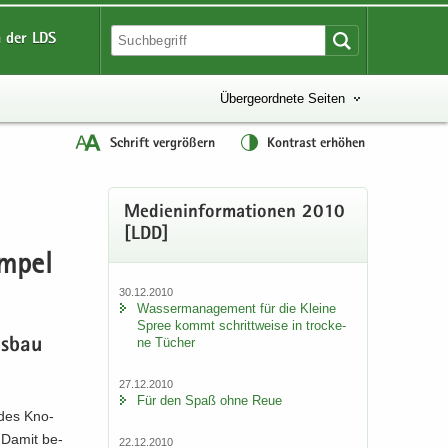
 der LDS
Übergeordnete Seiten
Schrift vergrößern
Kontrast erhöhen
Me­di­en­in­for­ma­tio­nen 2010
[LDD]
Ampel
30.12.2010
Was­ser­ma­nage­ment für die Klei­ne
Spree kommt schritt­wei­se in tro­cke­
ne Tü­cher
us­bau
27.12.2010
Für den Spaß ohne Reue
u des Kno­
. Damit be­
22.12.2010