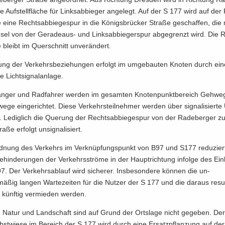
e Auf­stellfläche für Links­ab­bie­ger an­ge­legt. Auf der S 177 wird auf der 
 eine Rechts­ab­bie­ge­spur in die Kö­nigs­brü­cker Stra­ße ge­schaf­fen, die
in­sel von der Geradeaus-​ und Linksabbieger­spur ab­ge­grenzt wird. Die R
 bleibt im Quer­schnitt un­ver­än­dert.
ung der Ver­kehrs­be­zie­hun­gen er­folgt im um­ge­bau­ten Kno­ten durch ei
e Licht­si­gnal­an­la­ge.
n­ger und Rad­fah­rer wer­den im ge­sam­ten Kno­ten­punkt­be­reich Geh­we
­ge ein­ge­rich­tet. Diese Ver­kehrs­teil­neh­mer wer­den über si­gna­li­sier­t
. Le­dig­lich die Que­rung der Rechts­ab­bie­ge­spur von der Ra­de­ber­ger zu
a­ße er­folgt un­si­gna­li­siert.
d­nung des Ver­kehrs im Ver­knüp­fungs­punkt von B97 und S177 re­du­zier
­hin­de­run­gen der Ver­kehrs­strö­me in der Haupt­rich­tung in­fol­ge des Ei
7. Der Ver­kehrs­ab­lauf wird si­che­rer. Ins­be­son­de­re kön­nen die un­
mäßig lan­gen War­te­zei­ten für die Nut­zer der S 177 und die dar­aus resu
künf­tig ver­mie­den wer­den.
 in Natur und Land­schaft sind auf Grund der Orts­la­ge nicht ge­ge­ben. Der E
obst­wie­se im Be­reich der S 177 wird durch eine Er­satz­pflan­zung auf de