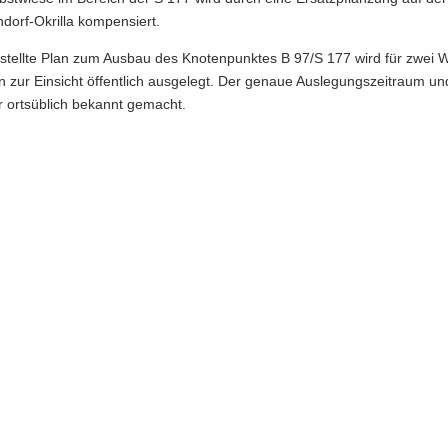
orf-​Okrilla kom­pen­siert.
e­stell­te Plan zum Aus­bau des Kno­ten­punk­tes B 97/S 177 wird für zwei 
 zur Ein­sicht öf­fent­lich aus­ge­legt. Der ge­naue Aus­le­gungs­zeit­raum un
 orts­üb­lich be­kannt ge­macht.