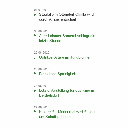
01.07.2010
Stau­f­al­le in Ottendorf-​Okrilla wird
durch Ampel ent­schärft
30.06.2010
Alter Lö­bau­er Braue­rei schlägt die
letz­te Stun­de
29.06.2010
Ost­rit­zer Al­tä­re im Jung­brun­nen
29.06.2010
Fes­seln­de Sprö­dig­keit
24.06.2010
Letz­te Vor­stel­lung für das Kino in
Bert­hels­dorf
24.06.2010
Klos­ter St. Ma­ri­en­thal wird Schritt
um Schritt schö­ner