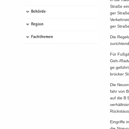
Stra­ße ein
Behörde
ger Stra­ße
Ver­kehrs­
Region
ger Stra­ße
Die Re­ge­l
Fachthemen
zu­rich­ten­d
Für Fuß­gä
Geh-/Rad­we
ge ge­führt
brü­cker Str
Die Neu­or
fahr von Be
auf die B 9
verhältnis
Rück­staus 
Ein­grif­fe
die Streu­