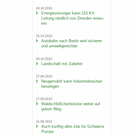
18.10.2010
En­er­gie­ver­sor­ger kann 110 KV-​
Leitung nörd­lich von Dres­den er­neu­
ern
15.10.2010
Au­to­bahn nach Ber­lin wird si­che­rer
und um­welt­ge­rech­ter
04.10.2010
Land­schaft mit Zu­be­hör
27.09.2010
Neu­gers­dorf kann In­dus­trie­bra­chen
be­sei­ti­gen
17.09.2010
Wald­schlöß­chen­brü­cke wei­ter auf
gutem Weg
31.08.2010
Auch künf­tig alles klar für Schwar­ze
Pumpe