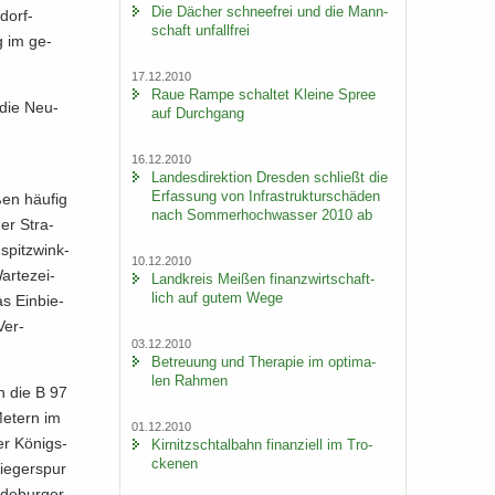
Die Dä­cher schnee­frei und die Mann­
dorf-​
schaft un­fall­frei
ng im ge­
17.12.2010
Raue Rampe schal­tet Klei­ne Spree
 die Neu­
auf Durch­gang
16.12.2010
Lan­des­di­rek­ti­on Dres­den schließt die
Er­fas­sung von In­fra­struk­tur­schä­den
ßen häu­fig
nach Som­mer­hoch­was­ser 2010 ab
ger Stra­
spitz­wink­
10.12.2010
r­te­zei­
Land­kreis Mei­ßen fi­nanz­wirt­schaft­
lich auf gutem Wege
s Ein­bie­
Ver­
03.12.2010
Be­treu­ung und The­ra­pie im op­ti­ma­
len Rah­men
un die B 97
e­tern im
01.12.2010
r Kö­nigs­
Kir­nitzsch­tal­bahn fi­nan­zi­ell im Tro­
cke­nen
ie­ger­spur
de­bur­ger