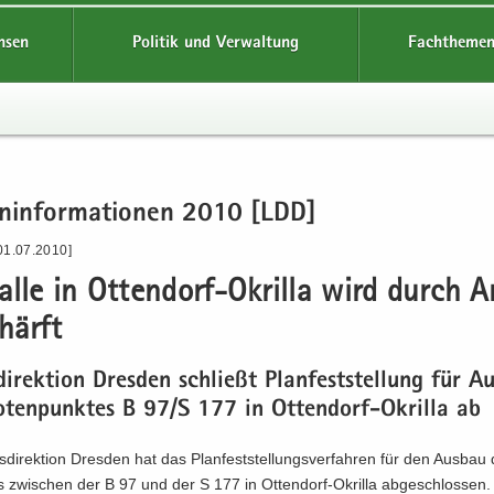
hsen
Politik und Verwaltung
Fachthemen
en­in­for­ma­tio­nen 2010 [LDD]
01.07.2010]
f­al­le in Ottendorf-​Okrilla wird durch 
chärft
di­rek­ti­on Dres­den schließt Plan­fest­stel­lung für A
­ten­punk­tes B 97/S 177 in Ottendorf-​Okrilla ab
­di­rek­ti­on Dres­den hat das Plan­fest­stel­lungs­ver­fah­ren für den Aus­ba
es zwi­schen der B 97 und der S 177 in Ottendorf-​Okrilla ab­ge­schlos­sen