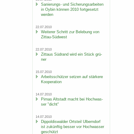
Sanierungs-​ und Si­che­rungs­ar­bei­ten
in Oybin kön­nen 2010 fort­ge­setzt
wer­den
22.07.2010
Wei­te­rer Schritt zur Be­le­bung von
Zittau-​Südwest
22.07.2010
Zit­taus Süd­rand wird ein Stück grü­
ner
15.07.2010
Ar­beits­schüt­zer set­zen auf stär­ke­re
Ko­ope­ra­ti­on
14.07.2010
Pirnas Alt­stadt macht bei Hoch­was­
ser "dicht"
14.07.2010
Di­ppol­dis­wal­der Orts­teil Ulb­ern­dorf
ist zu­künf­tig bes­ser vor Hoch­was­ser
ge­schützt