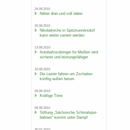
24.08.2010
Näher dran und voll dabei
20.08.2010
Ni­ko­lai­kir­che in Spitz­kun­ners­dorf
kann wei­ter sa­niert wer­den
13.08.2010
Au­to­bahn­zu­brin­ger für Mei­ßen wird
si­che­rer und leis­tungs­fä­hi­ger
10.08.2010
Die Las­ter fah­ren um Zschai­ten
künf­tig außen herum
09.08.2010
Kräf­ti­ge Töne
06.08.2010
Stif­tung „Säch­si­sche Schmal­spur­
bah­nen“ kommt unter Dampf
30.07.2010