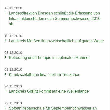
16.12.2010
Lan­des­di­rek­ti­on Dres­den schließt die Er­fas­sung von
In­fra­struk­tur­schä­den nach Som­mer­hoch­was­ser 2010
ab
10.12.2010
Land­kreis Mei­ßen fi­nanz­wirt­schaft­lich auf gutem Wege
03.12.2010
Be­treu­ung und The­ra­pie im op­ti­ma­len Rah­men
01.12.2010
Kir­nitzsch­tal­bahn fi­nan­zi­ell im Tro­cke­nen
24.11.2010
Land­kreis Gör­litz kommt auf eine Wel­len­län­ge
22.11.2010
So­fort­hil­fe­pau­scha­le für Sep­tem­ber­hoch­was­ser an