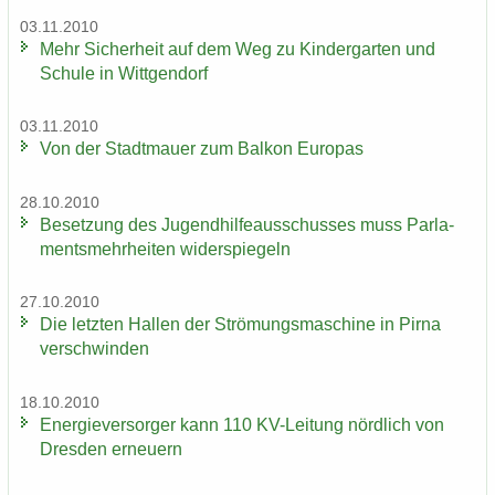
03.11.2010
Mehr Si­cher­heit auf dem Weg zu Kin­der­gar­ten und
Schu­le in Witt­gen­dorf
03.11.2010
Von der Stadt­mau­er zum Bal­kon Eu­ro­pas
28.10.2010
Be­set­zung des Ju­gend­hil­fe­aus­schus­ses muss Par­la­
ments­mehr­hei­ten wi­der­spie­geln
27.10.2010
Die letz­ten Hal­len der Strö­mungs­ma­schi­ne in Pirna
ver­schwin­den
18.10.2010
En­er­gie­ver­sor­ger kann 110 KV-​Leitung nörd­lich von
Dres­den er­neu­ern