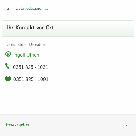
Liste re­du­zie­ren ...
Ihr Kon­takt vor Ort
Dienst­stel­le Dres­den
In­golf Ul­rich
0351 825 - 1031
0351 825 - 1091
Herausgeber