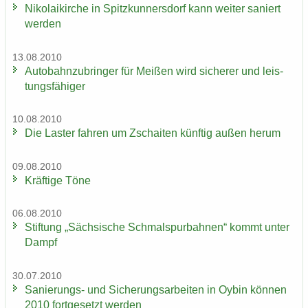
Ni­ko­lai­kir­che in Spitz­kun­ners­dorf kann wei­ter sa­niert
wer­den
13.08.2010
Au­to­bahn­zu­brin­ger für Mei­ßen wird si­che­rer und leis­
tungs­fä­hi­ger
10.08.2010
Die Las­ter fah­ren um Zschai­ten künf­tig außen herum
09.08.2010
Kräf­ti­ge Töne
06.08.2010
Stif­tung „Säch­si­sche Schmal­spur­bah­nen“ kommt unter
Dampf
30.07.2010
Sanierungs-​ und Si­che­rungs­ar­bei­ten in Oybin kön­nen
2010 fort­ge­setzt wer­den