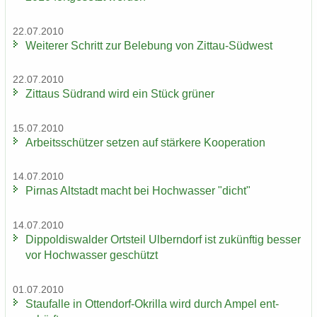
22.07.2010
Wei­te­rer Schritt zur Be­le­bung von Zittau-​Südwest
22.07.2010
Zit­taus Süd­rand wird ein Stück grü­ner
15.07.2010
Ar­beits­schüt­zer set­zen auf stär­ke­re Ko­ope­ra­ti­on
14.07.2010
Pirnas Alt­stadt macht bei Hoch­was­ser "dicht"
14.07.2010
Di­ppol­dis­wal­der Orts­teil Ulb­ern­dorf ist zu­künf­tig bes­ser
vor Hoch­was­ser ge­schützt
01.07.2010
Stau­f­al­le in Ottendorf-​Okrilla wird durch Ampel ent­