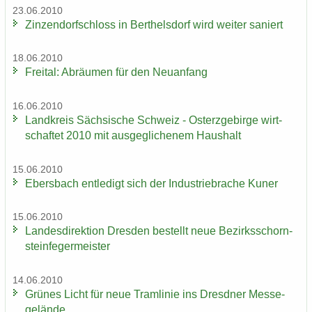
23.06.2010
Zin­zen­dorf­schloss in Bert­hels­dorf wird wei­ter sa­niert
18.06.2010
Frei­tal: Ab­räu­men für den Neu­an­fang
16.06.2010
Land­kreis Säch­si­sche Schweiz - Ost­erz­ge­bir­ge wirt­
schaf­tet 2010 mit aus­ge­gli­che­nem Haus­halt
15.06.2010
Ebers­bach ent­le­digt sich der In­dus­trie­bra­che Kuner
15.06.2010
Lan­des­di­rek­ti­on Dres­den be­stellt neue Be­zirks­schorn­
stein­fe­ger­meis­ter
14.06.2010
Grü­nes Licht für neue Tram­li­nie ins Dresd­ner Mes­se­
ge­län­de