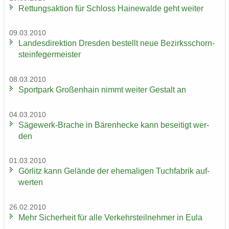
Ret­tungs­ak­ti­on für Schloss Hai­ne­wal­de geht wei­ter
09.03.2010
Lan­des­di­rek­ti­on Dres­den be­stellt neue Be­zirks­schorn­
stein­fe­ger­meis­ter
08.03.2010
Sport­park Gro­ßen­hain nimmt wei­ter Ge­stalt an
04.03.2010
Sägewerk-​Brache in Bä­ren­he­cke kann be­sei­tigt wer­
den
01.03.2010
Gör­litz kann Ge­län­de der ehe­ma­li­gen Tuch­fa­brik auf­
wer­ten
26.02.2010
Mehr Si­cher­heit für alle Ver­kehrs­teil­neh­mer in Eula