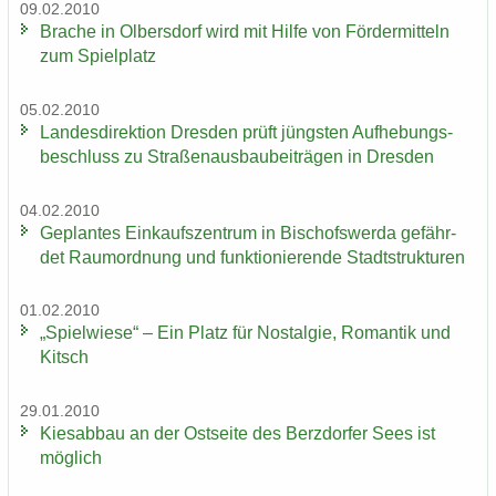
09.02.2010
Bra­che in Ol­bers­dorf wird mit Hilfe von För­der­mit­teln
zum Spiel­platz
05.02.2010
Lan­des­di­rek­ti­on Dres­den prüft jüngs­ten Auf­he­bungs­
be­schluss zu Stra­ßen­aus­bau­bei­trä­gen in Dres­den
04.02.2010
Ge­plan­tes Ein­kaufs­zen­trum in Bi­schofs­wer­da ge­fähr­
det Raum­ord­nung und funk­tio­nie­ren­de Stadt­struk­tu­ren
01.02.2010
„Spiel­wie­se“ – Ein Platz für Nost­al­gie, Ro­man­tik und
Kitsch
29.01.2010
Kies­ab­bau an der Ost­sei­te des Berz­dor­fer Sees ist
mög­lich