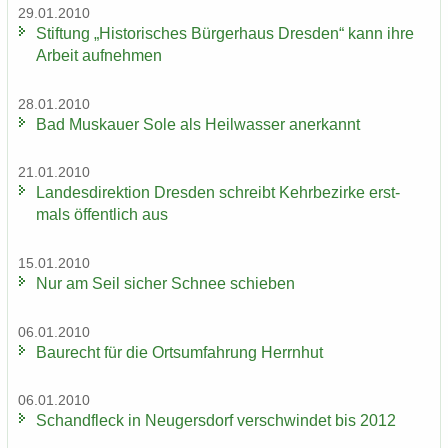
29.01.2010
Stif­tung „His­to­ri­sches Bür­ger­haus Dres­den“ kann ihre
Ar­beit auf­neh­men
28.01.2010
Bad Mus­kau­er Sole als Heil­was­ser an­er­kannt
21.01.2010
Lan­des­di­rek­ti­on Dres­den schreibt Kehr­be­zir­ke erst­
mals öf­fent­lich aus
15.01.2010
Nur am Seil si­cher Schnee schie­ben
06.01.2010
Bau­recht für die Orts­um­fah­rung Herrn­hut
06.01.2010
Schand­fleck in Neu­gers­dorf ver­schwin­det bis 2012