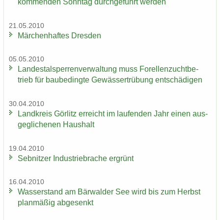
kom­men­den Sonn­tag durch­ge­führt wer­den
21.05.2010
Mär­chen­haf­tes Dres­den
05.05.2010
Lan­des­tal­sper­ren­ver­wal­tung muss Fo­rel­len­zucht­be­
trieb für bau­be­ding­te Ge­wäs­ser­trü­bung ent­schä­di­gen
30.04.2010
Land­kreis Gör­litz er­reicht im lau­fen­den Jahr einen aus­
ge­gli­che­nen Haus­halt
19.04.2010
Seb­nit­zer In­dus­trie­bra­che er­grünt
16.04.2010
Was­ser­stand am Bär­wal­der See wird bis zum Herbst
plan­mä­ßig ab­ge­senkt