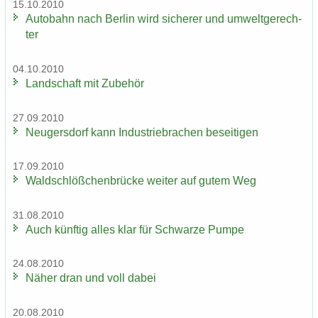
15.10.2010
Au­to­bahn nach Ber­lin wird si­che­rer und um­welt­ge­rech­
ter
04.10.2010
Land­schaft mit Zu­be­hör
27.09.2010
Neu­gers­dorf kann In­dus­trie­bra­chen be­sei­ti­gen
17.09.2010
Wald­schlöß­chen­brü­cke wei­ter auf gutem Weg
31.08.2010
Auch künf­tig alles klar für Schwar­ze Pumpe
24.08.2010
Näher dran und voll dabei
20.08.2010