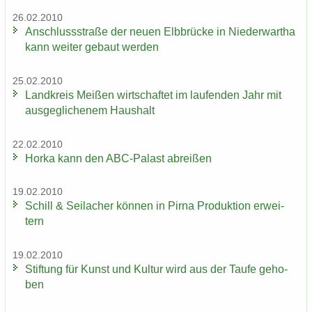
26.02.2010
An­schluss­stra­ße der neuen Elb­brü­cke in Nie­der­wartha
kann wei­ter ge­baut wer­den
25.02.2010
Land­kreis Mei­ßen wirt­schaf­tet im lau­fen­den Jahr mit
aus­ge­gli­che­nem Haus­halt
22.02.2010
Horka kann den ABC-​Palast ab­rei­ßen
19.02.2010
Schill & Seil­a­cher kön­nen in Pirna Pro­duk­ti­on er­wei­
tern
19.02.2010
Stif­tung für Kunst und Kul­tur wird aus der Taufe ge­ho­
ben