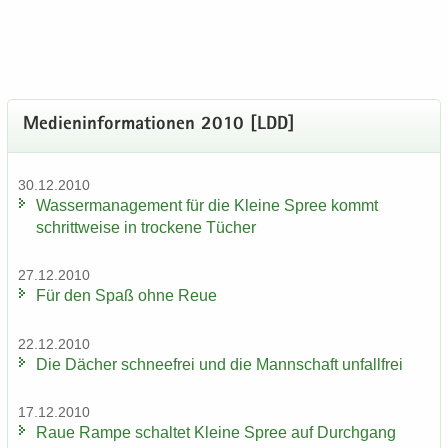
Me­di­en­in­for­ma­tio­nen 2010 [LDD]
30.12.2010
Was­ser­ma­nage­ment für die Klei­ne Spree kommt
schritt­wei­se in tro­cke­ne Tü­cher
27.12.2010
Für den Spaß ohne Reue
22.12.2010
Die Dä­cher schnee­frei und die Mann­schaft un­fall­frei
17.12.2010
Raue Rampe schal­tet Klei­ne Spree auf Durch­gang