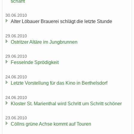
schärft
30.06.2010
Alter Lö­bau­er Braue­rei schlägt die letz­te Stun­de
29.06.2010
Ost­rit­zer Al­tä­re im Jung­brun­nen
29.06.2010
Fes­seln­de Sprö­dig­keit
24.06.2010
Letz­te Vor­stel­lung für das Kino in Bert­hels­dorf
24.06.2010
Klos­ter St. Ma­ri­en­thal wird Schritt um Schritt schö­ner
23.06.2010
Cöll­ns grüne Achse kommt auf Tou­ren