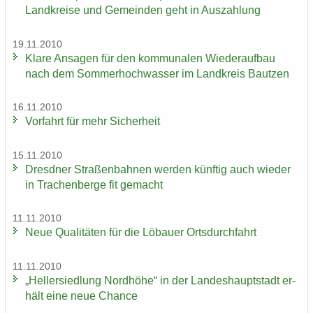
Land­krei­se und Ge­mein­den geht in Aus­zah­lung
19.11.2010
Klare An­sa­gen für den kom­mu­na­len Wie­der­auf­bau
nach dem Som­mer­hoch­was­ser im Land­kreis Baut­zen
16.11.2010
Vor­fahrt für mehr Si­cher­heit
15.11.2010
Dresd­ner Stra­ßen­bah­nen wer­den künf­tig auch wie­der
in Tra­chen­ber­ge fit ge­macht
11.11.2010
Neue Qua­li­tä­ten für die Lö­bau­er Orts­durch­fahrt
11.11.2010
„Hel­ler­sied­lung Nord­hö­he“ in der Lan­des­haupt­stadt er­
hält eine neue Chan­ce