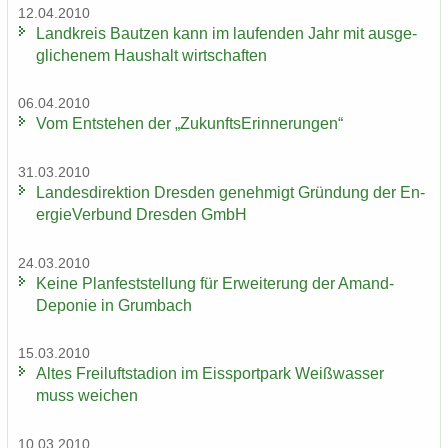
12.04.2010
Land­kreis Baut­zen kann im lau­fen­den Jahr mit aus­ge­
gli­che­nem Haus­halt wirt­schaf­ten
06.04.2010
Vom Ent­ste­hen der „Zu­kunfts­Er­in­ne­run­gen“
31.03.2010
Lan­des­di­rek­ti­on Dres­den ge­neh­migt Grün­dung der En­
er­gie­Ver­bund Dres­den GmbH
24.03.2010
Keine Plan­fest­stel­lung für Er­wei­te­rung der Amand-​
Deponie in Grum­bach
15.03.2010
Altes Frei­luft­sta­di­on im Eis­sport­park Weiß­was­ser
muss wei­chen
10.03.2010