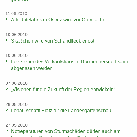
11.06.2010
Alte Ju­te­fa­brik in Ost­ritz wird zur Grün­flä­che
10.06.2010
Skäß­chen wird von Schand­fleck er­löst
10.06.2010
Leer­ste­hen­des Ver­kaufs­haus in Dürr­hen­ners­dorf kann
ab­ge­ris­sen wer­den
07.06.2010
„Vi­sio­nen für die Zu­kunft der Re­gi­on ent­wi­ckeln“
28.05.2010
Löbau schafft Platz für die Lan­des­gar­ten­schau
27.05.2010
Not­re­pa­ra­tu­ren von Sturm­schä­den dür­fen auch am