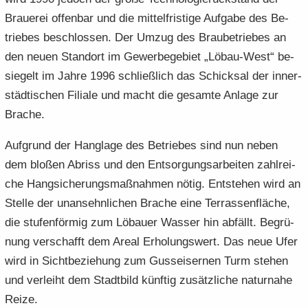
Braue­rei of­fen­bar und die mit­tel­fris­ti­ge Auf­ga­be des Be­
trie­bes be­schlos­sen. Der Umzug des Brau­be­trie­bes an
den neuen Stand­ort im Ge­wer­be­ge­biet „Löbau-​West“ be­
sie­gelt im Jahre 1996 schließ­lich das Schick­sal der in­ner­
städ­ti­schen Fi­lia­le und macht die ge­sam­te An­la­ge zur
Bra­che.
Auf­grund der Hang­la­ge des Be­trie­bes sind nun neben
dem blo­ßen Ab­riss und den Ent­sor­gungs­ar­bei­ten zahl­rei­
che Hang­si­che­rungs­maß­nah­men nötig. Ent­ste­hen wird an
Stel­le der un­an­sehn­li­chen Bra­che eine Ter­ras­sen­flä­che,
die stu­fen­för­mig zum Lö­bau­er Was­ser hin ab­fällt. Be­grü­
nung ver­schafft dem Areal Er­ho­lungs­wert. Das neue Ufer
wird in Sicht­be­zie­hung zum Guss­ei­ser­nen Turm ste­hen
und ver­leiht dem Stadt­bild künf­tig zu­sätz­li­che na­tur­na­he
Reize.