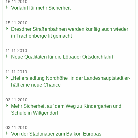
16.11.2010
Vor­fahrt für mehr Si­cher­heit
15.11.2010
Dresd­ner Stra­ßen­bah­nen wer­den künf­tig auch wie­der
in Tra­chen­ber­ge fit ge­macht
11.11.2010
Neue Qua­li­tä­ten für die Lö­bau­er Orts­durch­fahrt
11.11.2010
„Hel­ler­sied­lung Nord­hö­he“ in der Lan­des­haupt­stadt er­
hält eine neue Chan­ce
03.11.2010
Mehr Si­cher­heit auf dem Weg zu Kin­der­gar­ten und
Schu­le in Witt­gen­dorf
03.11.2010
Von der Stadt­mau­er zum Bal­kon Eu­ro­pas