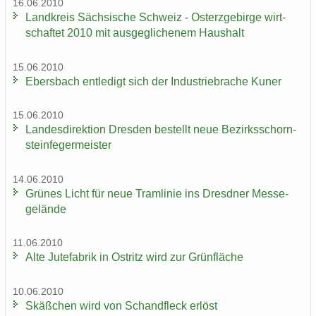
16.06.2010
Land­kreis Säch­si­sche Schweiz - Ost­erz­ge­bir­ge wirt­
schaf­tet 2010 mit aus­ge­gli­che­nem Haus­halt
15.06.2010
Ebers­bach ent­le­digt sich der In­dus­trie­bra­che Kuner
15.06.2010
Lan­des­di­rek­ti­on Dres­den be­stellt neue Be­zirks­schorn­
stein­fe­ger­meis­ter
14.06.2010
Grü­nes Licht für neue Tram­li­nie ins Dresd­ner Mes­se­
ge­län­de
11.06.2010
Alte Ju­te­fa­brik in Ost­ritz wird zur Grün­flä­che
10.06.2010
Skäß­chen wird von Schand­fleck er­löst