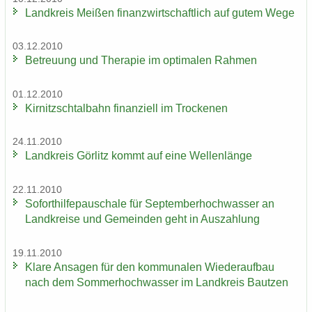
Land­kreis Mei­ßen fi­nanz­wirt­schaft­lich auf gutem Wege
03.12.2010
Be­treu­ung und The­ra­pie im op­ti­ma­len Rah­men
01.12.2010
Kir­nitzsch­tal­bahn fi­nan­zi­ell im Tro­cke­nen
24.11.2010
Land­kreis Gör­litz kommt auf eine Wel­len­län­ge
22.11.2010
So­fort­hil­fe­pau­scha­le für Sep­tem­ber­hoch­was­ser an
Land­krei­se und Ge­mein­den geht in Aus­zah­lung
19.11.2010
Klare An­sa­gen für den kom­mu­na­len Wie­der­auf­bau
nach dem Som­mer­hoch­was­ser im Land­kreis Baut­zen