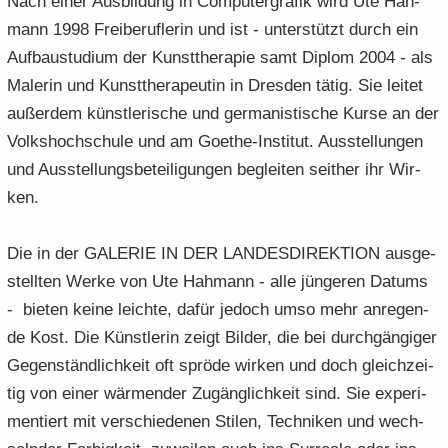
Nach einer Aus­bil­dung in Com­pu­ter­gra­fik wird Ute Hah­
mann 1998 Frei­be­ruf­le­rin und ist - un­ter­stützt durch ein
Auf­bau­stu­di­um der Kunst­the­ra­pie samt Di­plom 2004 - als
Ma­le­rin und Kunst­the­ra­peu­tin in Dres­den tätig. Sie lei­tet
au­ßer­dem künst­le­ri­sche und ger­ma­nis­ti­sche Kurse an der
Volks­hoch­schu­le und am Goethe-​Institut. Aus­stel­lun­gen
und Aus­stel­lungs­be­tei­li­gun­gen be­glei­ten seit­her ihr Wir­
ken.
Die in der GA­LE­RIE IN DER LAN­DES­DI­REK­TI­ON aus­ge­
stell­ten Werke von Ute Hah­mann - alle jün­ge­ren Da­tums
- bie­ten keine leich­te, dafür je­doch umso mehr an­re­gen­
de Kost. Die Künst­le­rin zeigt Bil­der, die bei durch­gän­gi­ger
Ge­gen­ständ­lich­keit oft sprö­de wir­ken und doch gleich­zei­
tig von einer wär­men­der Zu­gäng­lich­keit sind. Sie ex­pe­ri­
men­tiert mit ver­schie­de­nen Sti­len, Tech­ni­ken und wech­