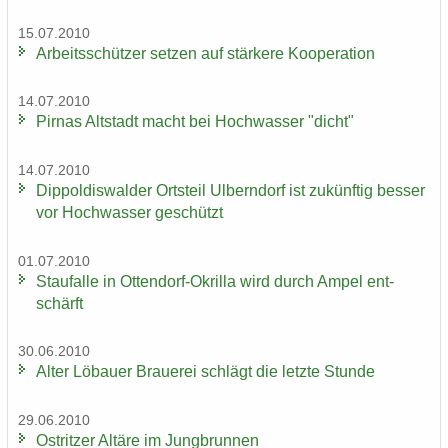
15.07.2010
Ar­beits­schüt­zer set­zen auf stär­ke­re Ko­ope­ra­ti­on
14.07.2010
Pirnas Alt­stadt macht bei Hoch­was­ser "dicht"
14.07.2010
Di­ppol­dis­wal­der Orts­teil Ulb­ern­dorf ist zu­künf­tig bes­ser
vor Hoch­was­ser ge­schützt
01.07.2010
Stau­f­al­le in Ottendorf-​Okrilla wird durch Ampel ent­
schärft
30.06.2010
Alter Lö­bau­er Braue­rei schlägt die letz­te Stun­de
29.06.2010
Ost­rit­zer Al­tä­re im Jung­brun­nen