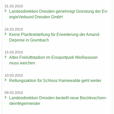
31.03.2010
Lan­des­di­rek­ti­on Dres­den ge­neh­migt Grün­dung der En­
er­gie­Ver­bund Dres­den GmbH
24.03.2010
Keine Plan­fest­stel­lung für Er­wei­te­rung der Amand-​
Deponie in Grum­bach
15.03.2010
Altes Frei­luft­sta­di­on im Eis­sport­park Weiß­was­ser
muss wei­chen
10.03.2010
Ret­tungs­ak­ti­on für Schloss Hai­ne­wal­de geht wei­ter
09.03.2010
Lan­des­di­rek­ti­on Dres­den be­stellt neue Be­zirks­schorn­
stein­fe­ger­meis­ter