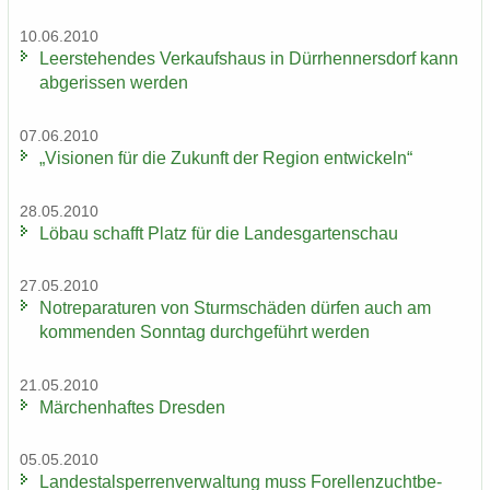
10.06.2010
Leer­ste­hen­des Ver­kaufs­haus in Dürr­hen­ners­dorf kann
ab­ge­ris­sen wer­den
07.06.2010
„Vi­sio­nen für die Zu­kunft der Re­gi­on ent­wi­ckeln“
28.05.2010
Löbau schafft Platz für die Lan­des­gar­ten­schau
27.05.2010
Not­re­pa­ra­tu­ren von Sturm­schä­den dür­fen auch am
kom­men­den Sonn­tag durch­ge­führt wer­den
21.05.2010
Mär­chen­haf­tes Dres­den
05.05.2010
Lan­des­tal­sper­ren­ver­wal­tung muss Fo­rel­len­zucht­be­