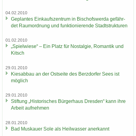
04.02.2010
Ge­plan­tes Ein­kaufs­zen­trum in Bi­schofs­wer­da ge­fähr­
det Raum­ord­nung und funk­tio­nie­ren­de Stadt­struk­tu­ren
01.02.2010
„Spiel­wie­se“ – Ein Platz für Nost­al­gie, Ro­man­tik und
Kitsch
29.01.2010
Kies­ab­bau an der Ost­sei­te des Berz­dor­fer Sees ist
mög­lich
29.01.2010
Stif­tung „His­to­ri­sches Bür­ger­haus Dres­den“ kann ihre
Ar­beit auf­neh­men
28.01.2010
Bad Mus­kau­er Sole als Heil­was­ser an­er­kannt