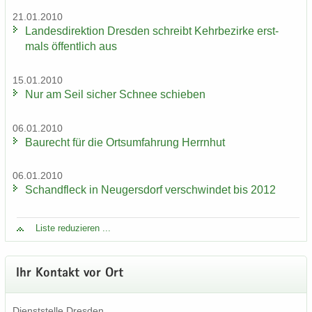
21.01.2010
Lan­des­di­rek­ti­on Dres­den schreibt Kehr­be­zir­ke erst­
mals öf­fent­lich aus
15.01.2010
Nur am Seil si­cher Schnee schie­ben
06.01.2010
Bau­recht für die Orts­um­fah­rung Herrn­hut
06.01.2010
Schand­fleck in Neu­gers­dorf ver­schwin­det bis 2012
Liste re­du­zie­ren ...
Ihr Kon­takt vor Ort
Dienst­stel­le Dres­den