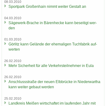
08.03.2010
Sport­park Gro­ßen­hain nimmt wei­ter Ge­stalt an
04.03.2010
Sägewerk-​Brache in Bä­ren­he­cke kann be­sei­tigt wer­
den
01.03.2010
Gör­litz kann Ge­län­de der ehe­ma­li­gen Tuch­fa­brik auf­
wer­ten
26.02.2010
Mehr Si­cher­heit für alle Ver­kehrs­teil­neh­mer in Eula
26.02.2010
An­schluss­stra­ße der neuen Elb­brü­cke in Nie­der­wartha
kann wei­ter ge­baut wer­den
25.02.2010
Land­kreis Mei­ßen wirt­schaf­tet im lau­fen­den Jahr mit