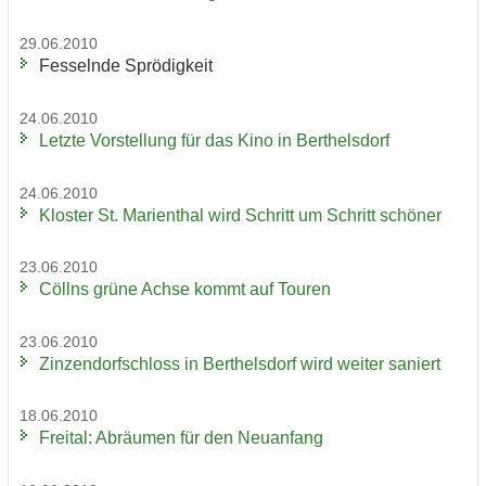
29.06.2010
Fes­seln­de Sprö­dig­keit
24.06.2010
Letz­te Vor­stel­lung für das Kino in Bert­hels­dorf
24.06.2010
Klos­ter St. Ma­ri­en­thal wird Schritt um Schritt schö­ner
23.06.2010
Cöll­ns grüne Achse kommt auf Tou­ren
23.06.2010
Zin­zen­dorf­schloss in Bert­hels­dorf wird wei­ter sa­niert
18.06.2010
Frei­tal: Ab­räu­men für den Neu­an­fang