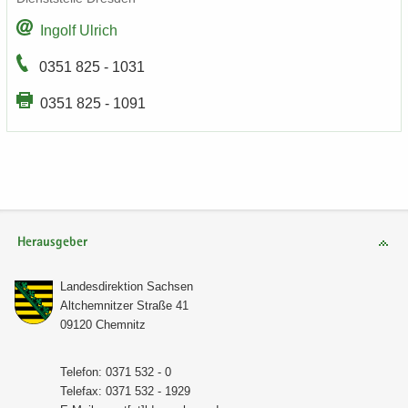
In­golf Ul­rich
0351 825 - 1031
0351 825 - 1091
Herausgeber
Lan­des­di­rek­ti­on Sach­sen
Alt­chem­nit­zer Stra­ße 41
09120 Chem­nitz
Te­le­fon: 0371 532 - 0
Te­le­fax: 0371 532 - 1929