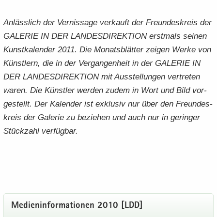
An­läss­lich der Ver­nis­sa­ge ver­kauft der Freun­des­kreis der
GA­LE­RIE IN DER LAN­DES­DI­REK­TI­ON erst­mals sei­nen
Kunst­ka­len­der 2011. Die Mo­nats­blät­ter zei­gen Werke von
Künst­lern, die in der Ver­gan­gen­heit in der GA­LE­RIE IN
DER LAN­DES­DI­REK­TI­ON mit Aus­stel­lun­gen ver­tre­ten
waren. Die Künst­ler wer­den zudem in Wort und Bild vor­
ge­stellt. Der Ka­len­der ist ex­klu­siv nur über den Freun­des­
kreis der Ga­le­rie zu be­zie­hen und auch nur in ge­rin­ger
Stück­zahl ver­füg­bar.
Me­di­en­in­for­ma­tio­nen 2010 [LDD]