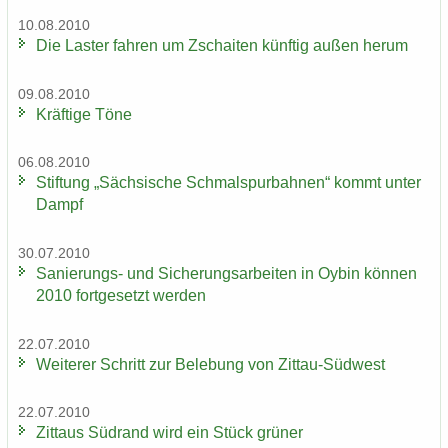
10.08.2010
Die Las­ter fah­ren um Zschai­ten künf­tig außen herum
09.08.2010
Kräf­ti­ge Töne
06.08.2010
Stif­tung „Säch­si­sche Schmal­spur­bah­nen“ kommt unter
Dampf
30.07.2010
Sanierungs-​ und Si­che­rungs­ar­bei­ten in Oybin kön­nen
2010 fort­ge­setzt wer­den
22.07.2010
Wei­te­rer Schritt zur Be­le­bung von Zittau-​Südwest
22.07.2010
Zit­taus Süd­rand wird ein Stück grü­ner