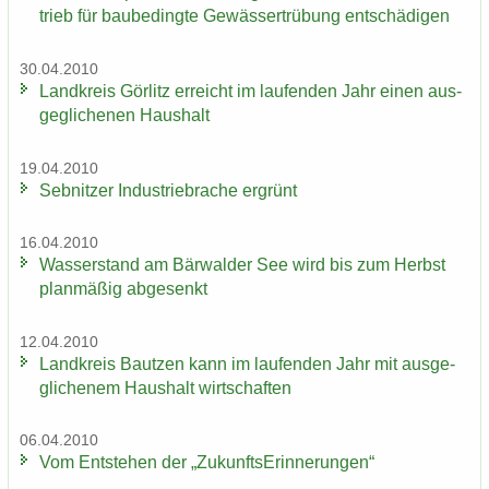
trieb für bau­be­ding­te Ge­wäs­ser­trü­bung ent­schä­di­gen
30.04.2010
Land­kreis Gör­litz er­reicht im lau­fen­den Jahr einen aus­
ge­gli­che­nen Haus­halt
19.04.2010
Seb­nit­zer In­dus­trie­bra­che er­grünt
16.04.2010
Was­ser­stand am Bär­wal­der See wird bis zum Herbst
plan­mä­ßig ab­ge­senkt
12.04.2010
Land­kreis Baut­zen kann im lau­fen­den Jahr mit aus­ge­
gli­che­nem Haus­halt wirt­schaf­ten
06.04.2010
Vom Ent­ste­hen der „Zu­kunfts­Er­in­ne­run­gen“