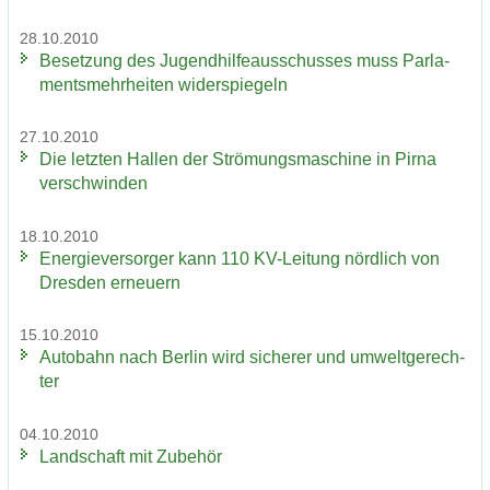
28.10.2010
Be­set­zung des Ju­gend­hil­fe­aus­schus­ses muss Par­la­
ments­mehr­hei­ten wi­der­spie­geln
27.10.2010
Die letz­ten Hal­len der Strö­mungs­ma­schi­ne in Pirna
ver­schwin­den
18.10.2010
En­er­gie­ver­sor­ger kann 110 KV-​Leitung nörd­lich von
Dres­den er­neu­ern
15.10.2010
Au­to­bahn nach Ber­lin wird si­che­rer und um­welt­ge­rech­
ter
04.10.2010
Land­schaft mit Zu­be­hör