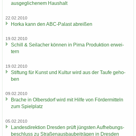
aus­ge­gli­che­nem Haus­halt
22.02.2010
Horka kann den ABC-​Palast ab­rei­ßen
19.02.2010
Schill & Seil­a­cher kön­nen in Pirna Pro­duk­ti­on er­wei­
tern
19.02.2010
Stif­tung für Kunst und Kul­tur wird aus der Taufe ge­ho­
ben
09.02.2010
Bra­che in Ol­bers­dorf wird mit Hilfe von För­der­mit­teln
zum Spiel­platz
05.02.2010
Lan­des­di­rek­ti­on Dres­den prüft jüngs­ten Auf­he­bungs­
be­schluss zu Stra­ßen­aus­bau­bei­trä­gen in Dres­den