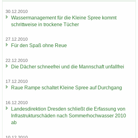
30.12.2010
Was­ser­ma­nage­ment für die Klei­ne Spree kommt
schritt­wei­se in tro­cke­ne Tü­cher
27.12.2010
Für den Spaß ohne Reue
22.12.2010
Die Dä­cher schnee­frei und die Mann­schaft un­fall­frei
17.12.2010
Raue Rampe schal­tet Klei­ne Spree auf Durch­gang
16.12.2010
Lan­des­di­rek­ti­on Dres­den schließt die Er­fas­sung von
In­fra­struk­tur­schä­den nach Som­mer­hoch­was­ser 2010
ab
10.12.2010