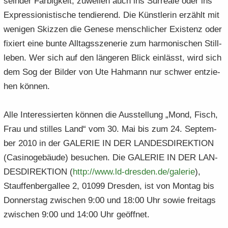
seln­der Far­big­keit, zu­wei­len auch ins Sur­rea­le oder ins
Ex­pres­sio­nis­ti­sche ten­die­rend. Die Künst­le­rin er­zählt mit
we­ni­gen Skiz­zen die Ge­ne­se mensch­li­cher Exis­tenz oder
fi­xiert eine bunte All­tags­sze­ne­rie zum har­mo­ni­schen Still­
le­ben. Wer sich auf den län­ge­ren Blick ein­lässt, wird sich
dem Sog der Bil­der von Ute Hah­mann nur schwer ent­zie­
hen kön­nen.
Alle In­ter­es­sier­ten kön­nen die Aus­stel­lung „Mond, Fisch,
Frau und stil­les Land“ vom 30. Mai bis zum 24. Sep­tem­
ber 2010 in der GA­LE­RIE IN DER LAN­DES­DI­REK­TI­ON
(Ca­si­no­ge­bäu­de) be­su­chen. Die GA­LE­RIE IN DER LAN­
DES­DI­REK­TI­ON (
http:/​/​www.​ld-​​dresden.​de/​galerie
),
Stauf­fen­berg­al­lee 2, 01099 Dres­den, ist von Mon­tag bis
Don­ners­tag zwi­schen 9:00 und 18:00 Uhr sowie frei­tags
zwi­schen 9:00 und 14:00 Uhr ge­öff­net.