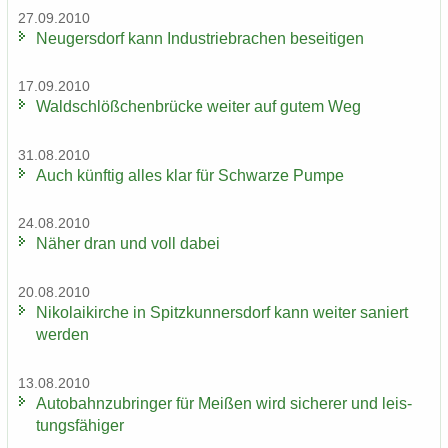
27.09.2010
Neu­gers­dorf kann In­dus­trie­bra­chen be­sei­ti­gen
17.09.2010
Wald­schlöß­chen­brü­cke wei­ter auf gutem Weg
31.08.2010
Auch künf­tig alles klar für Schwar­ze Pumpe
24.08.2010
Näher dran und voll dabei
20.08.2010
Ni­ko­lai­kir­che in Spitz­kun­ners­dorf kann wei­ter sa­niert
wer­den
13.08.2010
Au­to­bahn­zu­brin­ger für Mei­ßen wird si­che­rer und leis­
tungs­fä­hi­ger