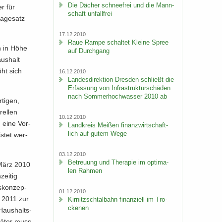
Die Dä­cher schnee­frei und die Mann­
er für
schaft un­fall­frei
a­ge­satz
17.12.2010
Raue Rampe schal­tet Klei­ne Spree
n in Höhe
auf Durch­gang
us­halt
öht sich
16.12.2010
Lan­des­di­rek­ti­on Dres­den schließt die
Er­fas­sung von In­fra­struk­tur­schä­den
nach Som­mer­hoch­was­ser 2010 ab
­tigen,
­rellen
10.12.2010
d eine Vor­
Land­kreis Mei­ßen fi­nanz­wirt­schaft­
lich auf gutem Wege
is­tet wer­
03.12.2010
Be­treu­ung und The­ra­pie im op­ti­ma­
m März 2010
len Rah­men
zei­tig
s­kon­zep­
01.12.2010
s 2011 zur
Kir­nitzsch­tal­bahn fi­nan­zi­ell im Tro­
cke­nen
Haus­halts­
pä­ter muss