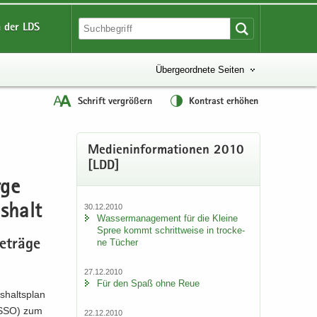
 der LDS
Übergeordnete Seiten
Schrift vergrößern
Kontrast erhöhen
Me­di­en­in­for­ma­tio­nen 2010
[LDD]
­ge
30.12.2010
s­halt
Was­ser­ma­nage­ment für die Klei­ne
Spree kommt schritt­wei­se in tro­cke­
ne Tü­cher
­trä­ge
27.12.2010
Für den Spaß ohne Reue
­halts­plan
K SSO) zum
22.12.2010