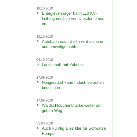
18.10.2010
En­er­gie­ver­sor­ger kann 110 KV-​
Leitung nörd­lich von Dres­den er­neu­
ern
15.10.2010
Au­to­bahn nach Ber­lin wird si­che­rer
und um­welt­ge­rech­ter
04.10.2010
Land­schaft mit Zu­be­hör
27.09.2010
Neu­gers­dorf kann In­dus­trie­bra­chen
be­sei­ti­gen
17.09.2010
Wald­schlöß­chen­brü­cke wei­ter auf
gutem Weg
31.08.2010
Auch künf­tig alles klar für Schwar­ze
Pumpe