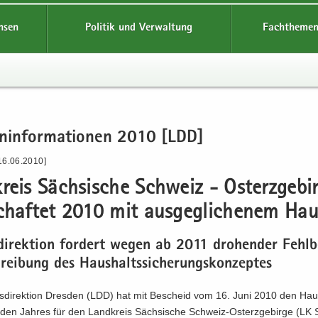
hsen
Politik und Verwaltung
Fachthemen
en­in­for­ma­tio­nen 2010 [LDD]
16.06.2010]
reis Säch­si­sche Schweiz - Ost­erz­ge­bir
schaf­tet 2010 mit aus­ge­gli­che­nem Hau
di­rek­ti­on for­dert wegen ab 2011 dro­hen­der Fehl­be
rei­bung des Haus­halts­si­che­rungs­kon­zep­tes
s­di­rek­ti­on Dres­den (LDD) hat mit Be­scheid vom 16. Juni 2010 den Haus
n­den Jah­res für den Land­kreis Säch­si­sche Schweiz-​Osterzgebirge (L