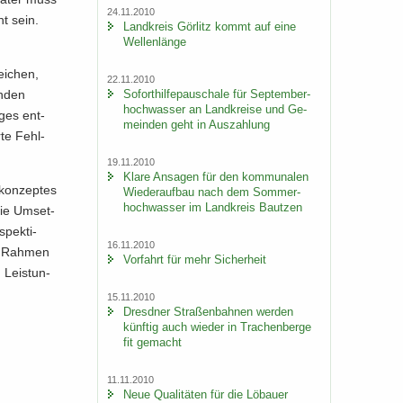
24.11.2010
ht sein.
Land­kreis Gör­litz kommt auf eine
Wel­len­län­ge
ei­chen,
22.11.2010
So­fort­hil­fe­pau­scha­le für Sep­tem­ber­
n­den
hoch­was­ser an Land­krei­se und Ge­
­ges ent­
mein­den geht in Aus­zah­lung
­te Fehl­
19.11.2010
Klare An­sa­gen für den kom­mu­na­len
skon­zeptes
Wie­der­auf­bau nach dem Som­mer­
hoch­was­ser im Land­kreis Baut­zen
die Um­set­
spek­ti­
16.11.2010
im Rah­men
Vor­fahrt für mehr Si­cher­heit
n Leis­tun­
15.11.2010
Dresd­ner Stra­ßen­bah­nen wer­den
künf­tig auch wie­der in Tra­chen­ber­ge
fit ge­macht
11.11.2010
Neue Qua­li­tä­ten für die Lö­bau­er