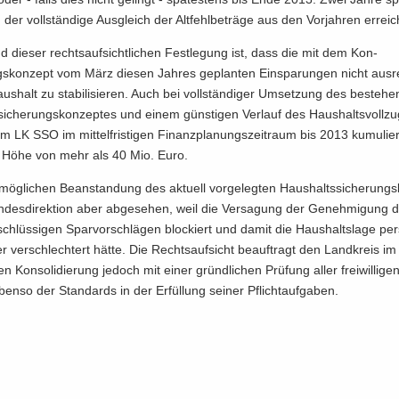
er voll­stän­di­ge Aus­gleich der Alt­fehl­be­trä­ge aus den Vor­jah­ren er­reic
nd die­ser rechts­auf­sicht­li­chen Fest­le­gung ist, dass die mit dem Kon­
gskonzept vom März die­sen Jah­res ge­plan­ten Ein­spa­run­gen nicht aus­r
­halt zu sta­bi­li­sie­ren. Auch bei voll­stän­di­ger Um­set­zung des be­stehe
si­che­rungs­kon­zep­tes und einem güns­ti­gen Ver­lauf des Haus­halts­voll­zu
m LK SSO im mit­tel­fris­ti­gen Fi­nanzplanungszeit­raum bis 2013 ku­mu­lier
in Höhe von mehr als 40 Mio. Euro.
mög­li­chen Be­an­stan­dung des ak­tu­ell vor­ge­leg­ten Haushaltssicherung
­des­di­rek­ti­on aber ab­ge­se­hen, weil die Ver­sa­gung der Ge­neh­mi­gung 
hlüs­si­gen Spar­vor­schlä­gen blo­ckiert und damit die Haus­halts­la­ge per­
er ver­schlech­tert hätte. Die Rechts­auf­sicht be­auf­tragt den Land­kreis 
en Kon­so­li­die­rung je­doch mit einer gründ­li­chen Prü­fung aller frei­wil­li­ge
n­so der Stan­dards in der Er­fül­lung sei­ner Pflichtaufga­ben.