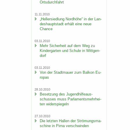
Orts­durch­fahrt
11.11.2010
„Hel­ler­sied­lung Nord­hö­he“ in der Lan­
des­haupt­stadt er­hält eine neue
Chan­ce
03.11.2010
Mehr Si­cher­heit auf dem Weg zu
Kin­der­gar­ten und Schu­le in Witt­gen­
dorf
03.11.2010
Von der Stadt­mau­er zum Bal­kon Eu­
ro­pas
28.10.2010
Be­set­zung des Ju­gend­hil­fe­aus­
schus­ses muss Par­la­ments­mehr­hei­
ten wi­der­spie­geln
27.10.2010
Die letz­ten Hal­len der Strö­mungs­ma­
schi­ne in Pirna ver­schwin­den