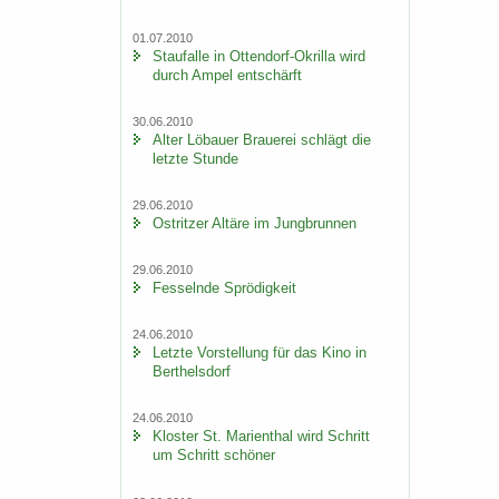
01.07.2010
Stau­f­al­le in Ottendorf-​Okrilla wird
durch Ampel ent­schärft
30.06.2010
Alter Lö­bau­er Braue­rei schlägt die
letz­te Stun­de
29.06.2010
Ost­rit­zer Al­tä­re im Jung­brun­nen
29.06.2010
Fes­seln­de Sprö­dig­keit
24.06.2010
Letz­te Vor­stel­lung für das Kino in
Bert­hels­dorf
24.06.2010
Klos­ter St. Ma­ri­en­thal wird Schritt
um Schritt schö­ner