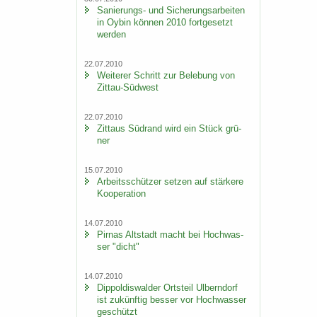
Sanierungs-​ und Si­che­rungs­ar­bei­ten
in Oybin kön­nen 2010 fort­ge­setzt
wer­den
22.07.2010
Wei­te­rer Schritt zur Be­le­bung von
Zittau-​Südwest
22.07.2010
Zit­taus Süd­rand wird ein Stück grü­
ner
15.07.2010
Ar­beits­schüt­zer set­zen auf stär­ke­re
Ko­ope­ra­ti­on
14.07.2010
Pirnas Alt­stadt macht bei Hoch­was­
ser "dicht"
14.07.2010
Di­ppol­dis­wal­der Orts­teil Ulb­ern­dorf
ist zu­künf­tig bes­ser vor Hoch­was­ser
ge­schützt