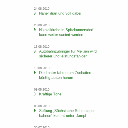
24.08.2010
Näher dran und voll dabei
20.08.2010
Ni­ko­lai­kir­che in Spitz­kun­ners­dorf
kann wei­ter sa­niert wer­den
13.08.2010
Au­to­bahn­zu­brin­ger für Mei­ßen wird
si­che­rer und leis­tungs­fä­hi­ger
10.08.2010
Die Las­ter fah­ren um Zschai­ten
künf­tig außen herum
09.08.2010
Kräf­ti­ge Töne
06.08.2010
Stif­tung „Säch­si­sche Schmal­spur­
bah­nen“ kommt unter Dampf
30.07.2010