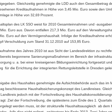
ei­gegeben. Gleich­zei­tig ge­neh­mig­te die LDD auch den Ge­samt­be­trag d
e­se­he­nen Kre­dit­auf­nah­men in Höhe von 3,45 Mio. Euro sowie den Um­l
um­la­ge in Höhe von 32,69 Pro­zent.
alts­plan des LK SSO weist für 2010 Ge­samt­ein­nah­men und -​ausgabe
Mio. Euro aus. Davon entfal­len 217,3 Mio. Euro auf den Ver­wal­tungs­ha
o. Euro auf den Ver­mö­gens­haus­halt. In­fol­ge der Kre­dit­auf­nah­me er­h
opf-Ver­schuldung zum Stand 31.12.2010 auf 153,85 Euro.
­auf­nah­me des Jah­res 2010 ist aus Sicht der Lan­des­di­rek­ti­on zu rechtfer
be­reits be­gon­ne­ne Sa­nie­rungs­maß­nah­men im Be­reich der infra­struktu
or­gung u. a. bei einer kreis­ei­ge­nen Bildungsein­richtung fort­ge­setzt un
ung für die Er­rich­tung der in­te­grier­ten Rettungs­leitstelle in Dres­den ge­le
i­ga­be des Haus­hal­tes ge­neh­mig­te die Auf­sichts­be­hör­de auch das i
ag be­schlos­se­ne Haus­halts­si­che­rungs­kon­zept des Land­krei­ses. Gleich­
and­kreis je­doch mit der Fort­schrei­bung des Haus­halts­kon­so­li­die­rung
tragt. Ziel der Fort­schrei­bung, die spä­tes­tens zum Ende des 1. Quar­tal
r­ge­legt wer­den muss, ist der struk­tu­rel­le Haushaltsaus­gleich ab dem 
oder - falls dies nicht ge­lingt - spä­tes­tens bis Ende 2013. Zwei Jahre s