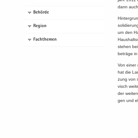
dann auch d
Behörde
Hin­ter­gru
solidierun
Region
um den Haus
Haus­halts­
Fachthemen
ste­hen bei
be­trä­ge 
Von einer 
hat die Lan
zung von sc
visch wei­t
der wei­te­r
gen und ebe