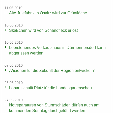
11.06.2010
Alte Ju­te­fa­brik in Ost­ritz wird zur Grün­flä­che
10.06.2010
Skäß­chen wird von Schand­fleck er­löst
10.06.2010
Leer­ste­hen­des Ver­kaufs­haus in Dürr­hen­ners­dorf kann
ab­ge­ris­sen wer­den
07.06.2010
„Vi­sio­nen für die Zu­kunft der Re­gi­on ent­wi­ckeln“
28.05.2010
Löbau schafft Platz für die Lan­des­gar­ten­schau
27.05.2010
Not­re­pa­ra­tu­ren von Sturm­schä­den dür­fen auch am
kom­men­den Sonn­tag durch­ge­führt wer­den