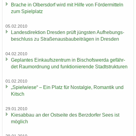
Bra­che in Ol­bers­dorf wird mit Hilfe von För­der­mit­teln
zum Spiel­platz
05.02.2010
Lan­des­di­rek­ti­on Dres­den prüft jüngs­ten Auf­he­bungs­
be­schluss zu Stra­ßen­aus­bau­bei­trä­gen in Dres­den
04.02.2010
Ge­plan­tes Ein­kaufs­zen­trum in Bi­schofs­wer­da ge­fähr­
det Raum­ord­nung und funk­tio­nie­ren­de Stadt­struk­tu­ren
01.02.2010
„Spiel­wie­se“ – Ein Platz für Nost­al­gie, Ro­man­tik und
Kitsch
29.01.2010
Kies­ab­bau an der Ost­sei­te des Berz­dor­fer Sees ist
mög­lich