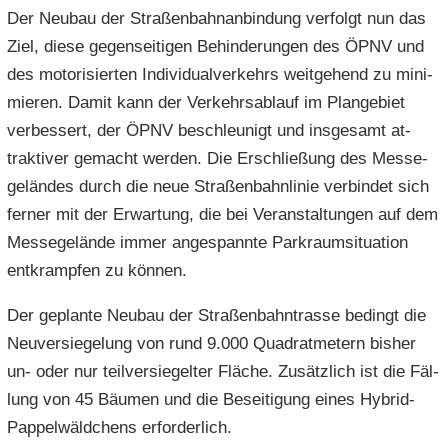
Der Neu­bau der Stra­ßen­bahn­an­bin­dung ver­folgt nun das
Ziel, diese ge­gen­sei­ti­gen Be­hin­de­run­gen des ÖPNV und
des mo­to­ri­sier­ten In­di­vi­du­al­ver­kehrs weit­ge­hend zu mi­ni­
mie­ren. Damit kann der Ver­kehrs­ab­lauf im Plan­ge­biet
ver­bes­sert, der ÖPNV be­schleu­nigt und ins­ge­samt at­
trak­ti­ver ge­macht wer­den. Die Er­schlie­ßung des Mes­se­
ge­län­des durch die neue Stra­ßen­bahn­li­nie ver­bin­det sich
fer­ner mit der Er­war­tung, die bei Ver­an­stal­tun­gen auf dem
Mes­se­ge­län­de immer an­ge­spann­te Park­raum­si­tua­ti­on
ent­kramp­fen zu kön­nen.
Der ge­plan­te Neu­bau der Stra­ßen­bahn­tras­se be­dingt die
Neu­ver­sie­ge­lung von rund 9.000 Qua­drat­me­tern bis­her
un- oder nur teil­ver­sie­gel­ter Flä­che. Zu­sätz­lich ist die Fäl­
lung von 45 Bäu­men und die Be­sei­ti­gung eines Hybrid-​
Pappelwäldchens er­for­der­lich.