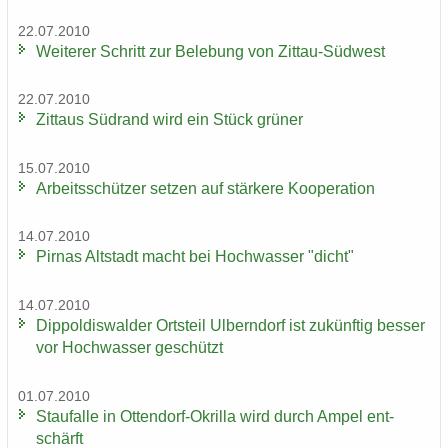
22.07.2010
Wei­te­rer Schritt zur Be­le­bung von Zittau-​Südwest
22.07.2010
Zit­taus Süd­rand wird ein Stück grü­ner
15.07.2010
Ar­beits­schüt­zer set­zen auf stär­ke­re Ko­ope­ra­ti­on
14.07.2010
Pirnas Alt­stadt macht bei Hoch­was­ser "dicht"
14.07.2010
Di­ppol­dis­wal­der Orts­teil Ulb­ern­dorf ist zu­künf­tig bes­ser
vor Hoch­was­ser ge­schützt
01.07.2010
Stau­f­al­le in Ottendorf-​Okrilla wird durch Ampel ent­
schärft