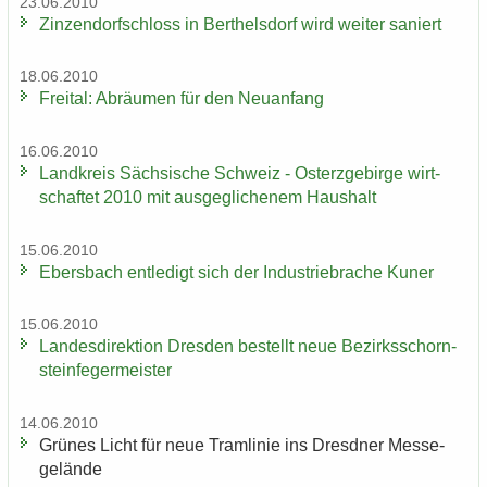
23.06.2010
Zin­zen­dorf­schloss in Bert­hels­dorf wird wei­ter sa­niert
18.06.2010
Frei­tal: Ab­räu­men für den Neu­an­fang
16.06.2010
Land­kreis Säch­si­sche Schweiz - Ost­erz­ge­bir­ge wirt­
schaf­tet 2010 mit aus­ge­gli­che­nem Haus­halt
15.06.2010
Ebers­bach ent­le­digt sich der In­dus­trie­bra­che Kuner
15.06.2010
Lan­des­di­rek­ti­on Dres­den be­stellt neue Be­zirks­schorn­
stein­fe­ger­meis­ter
14.06.2010
Grü­nes Licht für neue Tram­li­nie ins Dresd­ner Mes­se­
ge­län­de