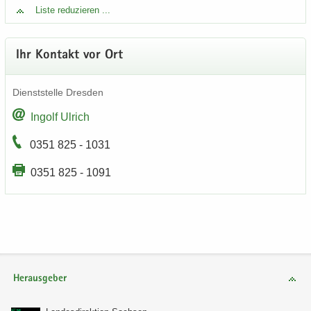
Liste re­du­zie­ren ...
Ihr Kon­takt vor Ort
Dienst­stel­le Dres­den
In­golf Ul­rich
0351 825 - 1031
0351 825 - 1091
Herausgeber