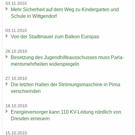
03.11.2010
Mehr Si­cher­heit auf dem Weg zu Kin­der­gar­ten und
Schu­le in Witt­gen­dorf
03.11.2010
Von der Stadt­mau­er zum Bal­kon Eu­ro­pas
28.10.2010
Be­set­zung des Ju­gend­hil­fe­aus­schus­ses muss Par­la­
ments­mehr­hei­ten wi­der­spie­geln
27.10.2010
Die letz­ten Hal­len der Strö­mungs­ma­schi­ne in Pirna
ver­schwin­den
18.10.2010
En­er­gie­ver­sor­ger kann 110 KV-​Leitung nörd­lich von
Dres­den er­neu­ern
15.10.2010