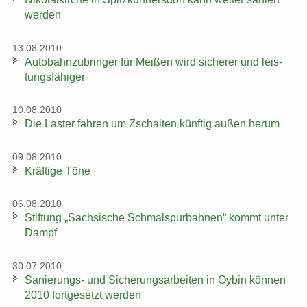
wer­den
13.08.2010
Au­to­bahn­zu­brin­ger für Mei­ßen wird si­che­rer und leis­
tungs­fä­hi­ger
10.08.2010
Die Las­ter fah­ren um Zschai­ten künf­tig außen herum
09.08.2010
Kräf­ti­ge Töne
06.08.2010
Stif­tung „Säch­si­sche Schmal­spur­bah­nen“ kommt unter
Dampf
30.07.2010
Sanierungs-​ und Si­che­rungs­ar­bei­ten in Oybin kön­nen
2010 fort­ge­setzt wer­den