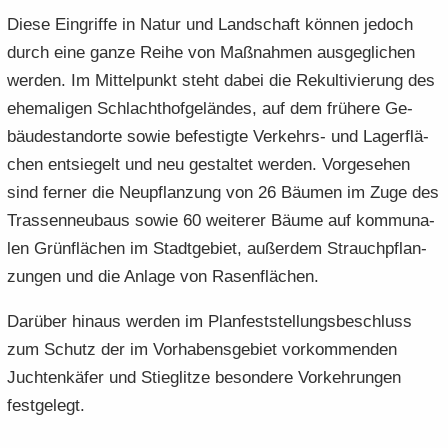
Diese Ein­grif­fe in Natur und Land­schaft kön­nen je­doch
durch eine ganze Reihe von Maß­nah­men aus­ge­gli­chen
wer­den. Im Mit­tel­punkt steht dabei die Re­kul­ti­vie­rung des
ehe­ma­li­gen Schlacht­hof­ge­län­des, auf dem frü­he­re Ge­
bäu­de­stand­or­te sowie be­fes­tig­te Verkehrs-​ und La­ger­flä­
chen ent­sie­gelt und neu ge­stal­tet wer­den. Vor­ge­se­hen
sind fer­ner die Neu­pflan­zung von 26 Bäu­men im Zuge des
Tras­sen­neu­baus sowie 60 wei­te­rer Bäume auf kom­mu­na­
len Grün­flä­chen im Stadt­ge­biet, au­ßer­dem Strauch­pflan­
zun­gen und die An­la­ge von Ra­sen­flä­chen.
Dar­über hin­aus wer­den im Plan­fest­stel­lungs­be­schluss
zum Schutz der im Vor­ha­bens­ge­biet vor­kom­men­den
Juch­ten­kä­fer und Stieg­lit­ze be­son­de­re Vor­keh­run­gen
fest­ge­legt.