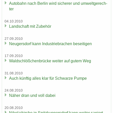
Au­to­bahn nach Ber­lin wird si­che­rer und um­welt­ge­rech­
ter
04.10.2010
Land­schaft mit Zu­be­hör
27.09.2010
Neu­gers­dorf kann In­dus­trie­bra­chen be­sei­ti­gen
17.09.2010
Wald­schlöß­chen­brü­cke wei­ter auf gutem Weg
31.08.2010
Auch künf­tig alles klar für Schwar­ze Pumpe
24.08.2010
Näher dran und voll dabei
20.08.2010
Ni­ko­lai­kir­che in Spitz­kun­ners­dorf kann wei­ter sa­niert