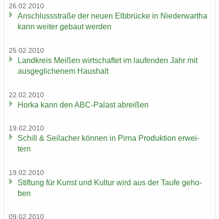
26.02.2010
An­schluss­stra­ße der neuen Elb­brü­cke in Nie­der­wartha
kann wei­ter ge­baut wer­den
25.02.2010
Land­kreis Mei­ßen wirt­schaf­tet im lau­fen­den Jahr mit
aus­ge­gli­che­nem Haus­halt
22.02.2010
Horka kann den ABC-​Palast ab­rei­ßen
19.02.2010
Schill & Seil­a­cher kön­nen in Pirna Pro­duk­ti­on er­wei­
tern
19.02.2010
Stif­tung für Kunst und Kul­tur wird aus der Taufe ge­ho­
ben
09.02.2010