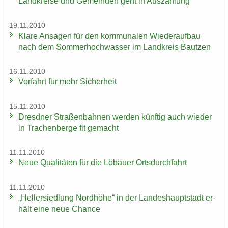
Land­krei­se und Ge­mein­den geht in Aus­zah­lung
19.11.2010
Klare An­sa­gen für den kom­mu­na­len Wie­der­auf­bau
nach dem Som­mer­hoch­was­ser im Land­kreis Baut­zen
16.11.2010
Vor­fahrt für mehr Si­cher­heit
15.11.2010
Dresd­ner Stra­ßen­bah­nen wer­den künf­tig auch wie­der
in Tra­chen­ber­ge fit ge­macht
11.11.2010
Neue Qua­li­tä­ten für die Lö­bau­er Orts­durch­fahrt
11.11.2010
„Hel­ler­sied­lung Nord­hö­he“ in der Lan­des­haupt­stadt er­
hält eine neue Chan­ce