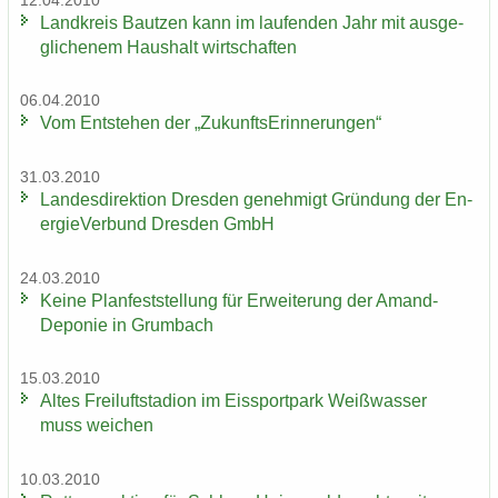
12.04.2010
Land­kreis Baut­zen kann im lau­fen­den Jahr mit aus­ge­
gli­che­nem Haus­halt wirt­schaf­ten
06.04.2010
Vom Ent­ste­hen der „Zu­kunfts­Er­in­ne­run­gen“
31.03.2010
Lan­des­di­rek­ti­on Dres­den ge­neh­migt Grün­dung der En­
er­gie­Ver­bund Dres­den GmbH
24.03.2010
Keine Plan­fest­stel­lung für Er­wei­te­rung der Amand-​
Deponie in Grum­bach
15.03.2010
Altes Frei­luft­sta­di­on im Eis­sport­park Weiß­was­ser
muss wei­chen
10.03.2010