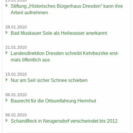
29.01.2010
Stif­tung „His­to­ri­sches Bür­ger­haus Dres­den“ kann ihre
Ar­beit auf­neh­men
28.01.2010
Bad Mus­kau­er Sole als Heil­was­ser an­er­kannt
21.01.2010
Lan­des­di­rek­ti­on Dres­den schreibt Kehr­be­zir­ke erst­
mals öf­fent­lich aus
15.01.2010
Nur am Seil si­cher Schnee schie­ben
06.01.2010
Bau­recht für die Orts­um­fah­rung Herrn­hut
06.01.2010
Schand­fleck in Neu­gers­dorf ver­schwin­det bis 2012