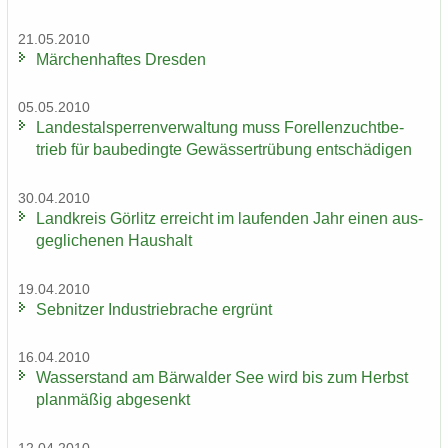
21.05.2010
Mär­chen­haf­tes Dres­den
05.05.2010
Lan­des­tal­sper­ren­ver­wal­tung muss Fo­rel­len­zucht­be­
trieb für bau­be­ding­te Ge­wäs­ser­trü­bung ent­schä­di­gen
30.04.2010
Land­kreis Gör­litz er­reicht im lau­fen­den Jahr einen aus­
ge­gli­che­nen Haus­halt
19.04.2010
Seb­nit­zer In­dus­trie­bra­che er­grünt
16.04.2010
Was­ser­stand am Bär­wal­der See wird bis zum Herbst
plan­mä­ßig ab­ge­senkt