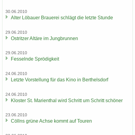
30.06.2010
Alter Lö­bau­er Braue­rei schlägt die letz­te Stun­de
29.06.2010
Ost­rit­zer Al­tä­re im Jung­brun­nen
29.06.2010
Fes­seln­de Sprö­dig­keit
24.06.2010
Letz­te Vor­stel­lung für das Kino in Bert­hels­dorf
24.06.2010
Klos­ter St. Ma­ri­en­thal wird Schritt um Schritt schö­ner
23.06.2010
Cöll­ns grüne Achse kommt auf Tou­ren