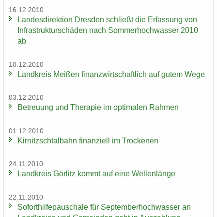
16.12.2010
Lan­des­di­rek­ti­on Dres­den schließt die Er­fas­sung von
In­fra­struk­tur­schä­den nach Som­mer­hoch­was­ser 2010
ab
10.12.2010
Land­kreis Mei­ßen fi­nanz­wirt­schaft­lich auf gutem Wege
03.12.2010
Be­treu­ung und The­ra­pie im op­ti­ma­len Rah­men
01.12.2010
Kir­nitzsch­tal­bahn fi­nan­zi­ell im Tro­cke­nen
24.11.2010
Land­kreis Gör­litz kommt auf eine Wel­len­län­ge
22.11.2010
So­fort­hil­fe­pau­scha­le für Sep­tem­ber­hoch­was­ser an