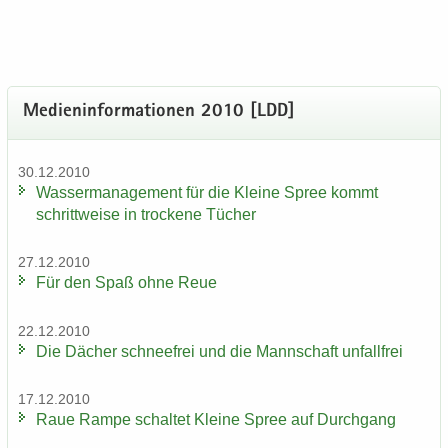
Me­di­en­in­for­ma­tio­nen 2010 [LDD]
30.12.2010
Was­ser­ma­nage­ment für die Klei­ne Spree kommt
schritt­wei­se in tro­cke­ne Tü­cher
27.12.2010
Für den Spaß ohne Reue
22.12.2010
Die Dä­cher schnee­frei und die Mann­schaft un­fall­frei
17.12.2010
Raue Rampe schal­tet Klei­ne Spree auf Durch­gang