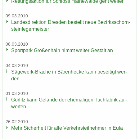
Ret­tungs­ak­ti­on für Schloss Hai­ne­wal­de geht wei­ter
09.03.2010
Lan­des­di­rek­ti­on Dres­den be­stellt neue Be­zirks­schorn­
stein­fe­ger­meis­ter
08.03.2010
Sport­park Gro­ßen­hain nimmt wei­ter Ge­stalt an
04.03.2010
Sägewerk-​Brache in Bä­ren­he­cke kann be­sei­tigt wer­
den
01.03.2010
Gör­litz kann Ge­län­de der ehe­ma­li­gen Tuch­fa­brik auf­
wer­ten
26.02.2010
Mehr Si­cher­heit für alle Ver­kehrs­teil­neh­mer in Eula