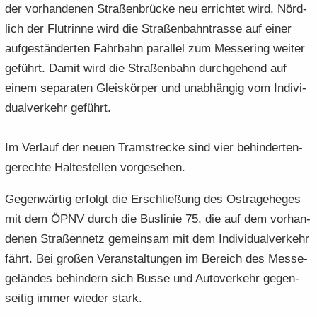
der vor­han­de­nen Stra­ßen­brü­cke neu er­rich­tet wird. Nörd­
lich der Flut­rin­ne wird die Stra­ßen­bahn­tras­se auf einer
auf­ge­stän­der­ten Fahr­bahn par­al­lel zum Mes­se­ring wei­ter
ge­führt. Damit wird die Stra­ßen­bahn durch­ge­hend auf
einem se­pa­ra­ten Gleis­kör­per und un­ab­hän­gig vom In­di­vi­
du­al­ver­kehr ge­führt.
Im Ver­lauf der neuen Tram­stre­cke sind vier be­hin­der­ten­
ge­rech­te Hal­te­stel­len vor­ge­se­hen.
Ge­gen­wär­tig er­folgt die Er­schlie­ßung des Os­t­ra­ge­he­ges
mit dem ÖPNV durch die Bus­li­nie 75, die auf dem vor­han­
de­nen Stra­ßen­netz ge­mein­sam mit dem In­di­vi­du­al­ver­kehr
fährt. Bei gro­ßen Ver­an­stal­tun­gen im Be­reich des Mes­se­
ge­län­des be­hin­dern sich Busse und Au­to­ver­kehr ge­gen­
sei­tig immer wie­der stark.