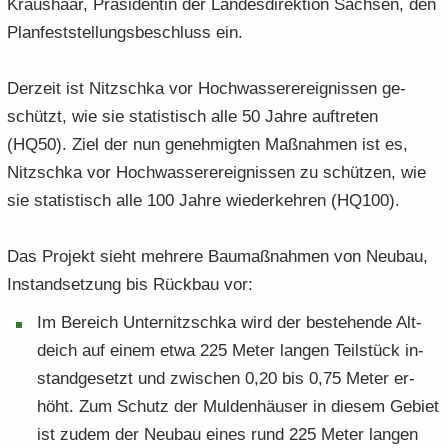
Kraus­haar, Prä­si­den­tin der Lan­des­di­rek­ti­on Sach­sen, den
Plan­fest­stel­lungs­be­schluss ein.
Der­zeit ist Nitzsch­ka vor Hoch­was­ser­er­eig­nis­sen ge­
schützt, wie sie sta­tis­tisch alle 50 Jahre auf­tre­ten
(HQ50). Ziel der nun ge­neh­mig­ten Maß­nah­men ist es,
Nitzsch­ka vor Hoch­was­ser­er­eig­nis­sen zu schüt­zen, wie
sie sta­tis­tisch alle 100 Jahre wie­der­keh­ren (HQ100).
Das Pro­jekt sieht meh­re­re Bau­maß­nah­men von Neu­bau,
In­stand­set­zung bis Rück­bau vor:
Im Be­reich Un­ter­nitzsch­ka wird der be­stehen­de Alt­
deich auf einem etwa 225 Meter lan­gen Teil­stück in­
stand­ge­setzt und zwi­schen 0,20 bis 0,75 Meter er­
höht. Zum Schutz der Mul­den­häu­ser in die­sem Ge­biet
ist zudem der Neu­bau eines rund 225 Meter lan­gen