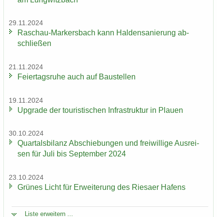
29.11.2024
Raschau-​Markersbach kann Hal­den­sa­nie­rung ab­
schlie­ßen
21.11.2024
Fei­er­tags­ru­he auch auf Bau­stel­len
19.11.2024
Up­grade der tou­ris­ti­schen In­fra­struk­tur in Plau­en
30.10.2024
Quar­tals­bi­lanz Ab­schie­bun­gen und frei­wil­li­ge Aus­rei­
sen für Juli bis Sep­tem­ber 2024
23.10.2024
Grü­nes Licht für Er­wei­te­rung des Rie­sa­er Ha­fens
Liste er­wei­tern ...