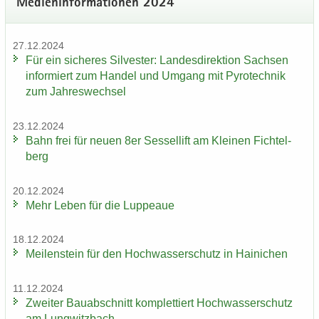
Me­di­en­in­for­ma­tio­nen 2024
27.12.2024
Für ein si­che­res Sil­ves­ter: Lan­des­di­rek­ti­on Sach­sen
in­for­miert zum Han­del und Um­gang mit Py­ro­tech­nik
zum Jah­res­wech­sel
23.12.2024
Bahn frei für neuen 8er Ses­sel­lift am Klei­nen Fich­tel­
berg
20.12.2024
Mehr Leben für die Lup­peaue
18.12.2024
Mei­len­stein für den Hoch­was­ser­schutz in Hai­ni­chen
11.12.2024
Zwei­ter Bau­ab­schnitt kom­plet­tiert Hoch­was­ser­schutz
am Lung­witz­bach