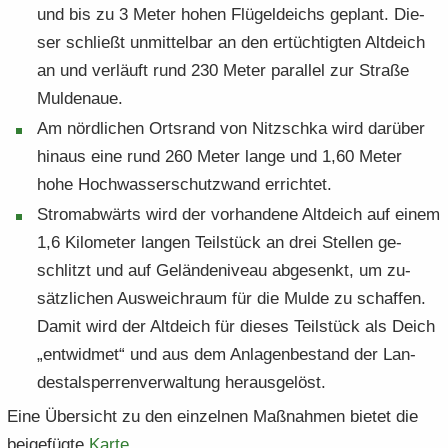
und bis zu 3 Meter hohen Flü­gel­deichs ge­plant. Die­
ser schließt un­mit­tel­bar an den er­tüch­tig­ten Alt­deich
an und ver­läuft rund 230 Meter par­al­lel zur Stra­ße
Mul­de­naue.
Am nörd­li­chen Orts­rand von Nitzsch­ka wird dar­über
hin­aus eine rund 260 Meter lange und 1,60 Meter
hohe Hoch­was­ser­schutz­wand er­rich­tet.
Strom­ab­wärts wird der vor­han­de­ne Alt­deich auf einem
1,6 Ki­lo­me­ter lan­gen Teil­stück an drei Stel­len ge­
schlitzt und auf Ge­län­de­ni­veau ab­ge­senkt, um zu­
sätz­li­chen Aus­weich­raum für die Mulde zu schaf­fen.
Damit wird der Alt­deich für die­ses Teil­stück als Deich
„ent­wid­met“ und aus dem An­la­gen­be­stand der Lan­
des­tal­sper­ren­ver­wal­tung her­aus­ge­löst.
Eine Über­sicht zu den ein­zel­nen Maß­nah­men bie­tet die
bei­gefüg­te
Karte
.