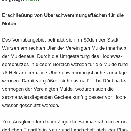
Er­schlie­ßung von Über­schwem­mungs­flä­chen für die
Mulde
Das Vor­ha­ben­ge­biet be­fin­det sich im Süden der Stadt
Wur­zen am rech­ten Ufer der Ver­ei­nig­ten Mulde in­ner­halb
der Mul­de­naue. Durch die Um­ge­stal­tung des Hoch­was­
ser­schut­zes in die­sem Be­reich wer­den für die Mulde rund
78 Hekt­ar ehe­ma­li­ge Über­schwem­mungs­flä­che zu­rück­ge­
won­nen. Damit ver­grö­ßert sich das na­tür­li­che Rück­hal­te­
ver­mö­gen der Ver­ei­nig­ten Mulde, wo­durch auch die
strom­ab­wärts­lie­gen­den Ge­bie­te künf­tig bes­ser vor Hoch­
was­ser ge­schützt wer­den.
Zum Aus­gleich für die im Zuge der Bau­maß­nah­men er­for­
der­li­chen Ein­grif­fe in Natur und Land­schaft sieht der Plan­