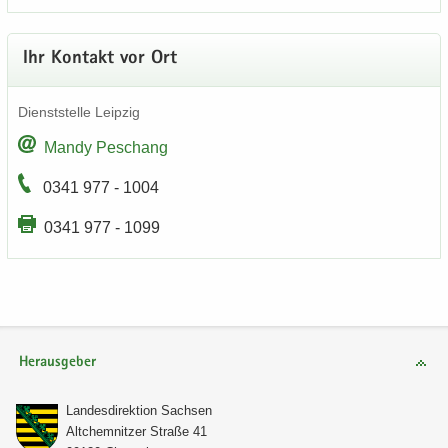
Ihr Kon­takt vor Ort
Dienst­stel­le Leip­zig
Mandy Peschang
0341 977 - 1004
0341 977 - 1099
Herausgeber
Lan­des­di­rek­ti­on Sach­sen
Alt­chem­nit­zer Stra­ße 41