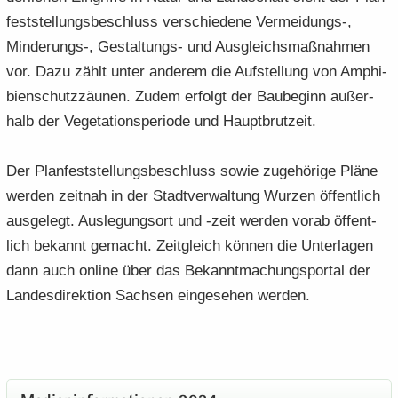
fest­stel­lungs­be­schluss ver­schie­de­ne Vermeidungs-​,
Minderungs-​, Gestaltungs-​ und Aus­gleichs­maß­nah­men
vor. Dazu zählt unter an­de­rem die Auf­stel­lung von Am­phi­
bi­en­schutz­zäu­nen. Zudem er­folgt der Bau­be­ginn au­ßer­
halb der Ve­ge­ta­ti­ons­pe­ri­ode und Haupt­brut­zeit.
Der Plan­fest­stel­lungs­be­schluss sowie zu­ge­hö­ri­ge Pläne
wer­den zeit­nah in der Stadt­ver­wal­tung Wur­zen öf­fent­lich
aus­ge­legt. Aus­le­gungs­ort und -zeit wer­den vorab öf­fent­
lich be­kannt ge­macht. Zeit­gleich kön­nen die Un­ter­la­gen
dann auch on­line über das Be­kannt­ma­chungs­por­tal der
Lan­des­di­rek­ti­on Sach­sen ein­ge­se­hen wer­den.