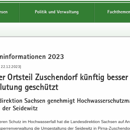
hsen
Politik und Verwaltung
Fachthemen
n­in­for­ma­tio­nen 2023
- 22.12.2023]
er Orts­teil Zu­schen­dorf künf­tig bes­ser
flu­tung ge­schützt
­di­rek­ti­on Sach­sen ge­neh­migt Hoch­was­ser­schutz­
der Sei­de­witz
ren Schutz im Hoch­was­ser­fall hat die Lan­des­di­rek­ti­on Sach­sen auf An
­sper­ren­ver­wal­tung die Um­ge­stal­tung der Sei­de­witz in Pirna-​Zuschendo