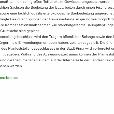
­maß­nah­men zum gro­ßen Teil di­rekt im Ge­wäs­ser um­ge­setzt wer­den, 
rek­ti­on Sach­sen die Be­glei­tung der Bau­ar­bei­ten durch einen Fi­sche­rei­s
sowie eine fach­lich qua­li­fi­zier­te öko­lo­gi­sche Bau­be­glei­tung an­ge­ord­net.
ding­te Be­ein­träch­ti­gun­gen der Ge­wäs­ser­fau­na so ge­ring wie mög­lich z
­re Kom­pen­sa­ti­ons­maß­nah­men wie stand­ort­ge­rech­te Baum­pflan­zun­g
Grün­flä­che sind ge­plant.
st­stel­lungs­be­schluss wird den Trä­gern öf­fent­li­cher Be­lan­ge sowie den B
­gern, die Ein­wen­dun­gen er­ho­ben haben, zeit­nah zu­ge­stellt. Die öf­fent
 des Plan­fest­stel­lungs­be­schlus­ses in der Stadt Pirna wird vor­be­rei­tet 
nt ge­ge­ben. Wäh­rend des Aus­le­gungs­zeit­raums kön­nen der Plan­fest­st
und die Plan­un­ter­la­gen zudem auf der In­ter­net­sei­te der Lan­des­di­rek­ti
­se­hen wer­den.
er­sichts­kar­te