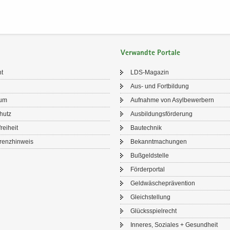
Verwandte Portale
ht
LDS-​Magazin
Aus- und Fort­bil­dung
sum
Auf­nah­me von Asyl­be­wer­bern
chutz
Aus­bil­dungs­för­de­rung
frei­heit
Bau­tech­nik
renz­hin­weis
Be­kannt­ma­chun­gen
Buß­geld­stel­le
För­der­por­tal
Geld­wä­sche­prä­ven­ti­on
Gleich­stel­lung
Glücks­spiel­recht
In­ne­res, So­zia­les + Ge­sund­heit