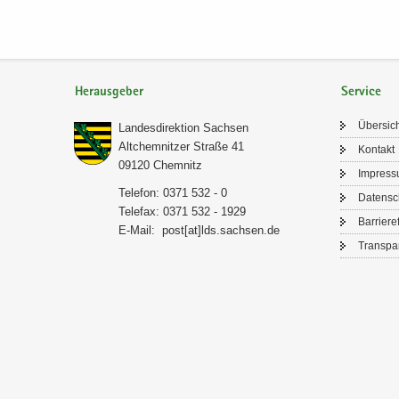
Herausgeber
Service
Über­sic
Lan­des­di­rek­ti­on Sach­sen
Alt­chem­nit­zer Stra­ße 41
Kon­takt
09120 Chem­nitz
Im­pres­
Te­le­fon: 0371 532 - 0
Da­ten­s
Te­le­fax: 0371 532 - 1929
Bar­rie­re­
E-​Mail:
post[at]lds.sach­sen.de
Trans­pa­