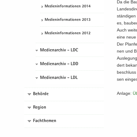
Da die Bau
Me­di­en­in­for­ma­tio­nen 2014
Lan­des­di­
stän­di­gen 
Me­di­en­in­for­ma­tio­nen 2013
es, bau­be­
Auch wei­te
Me­di­en­in­for­ma­tio­nen 2012
eine neue 
Der Plan­fe
Medienarchiv - LDC
nen und Bür
Aus­le­gung
Medienarchiv - LDD
dert be­kan
be­schluss 
Medienarchiv - LDL
sen ein­ge
An­la­ge:
Üb
Behörde
Region
Fachthemen