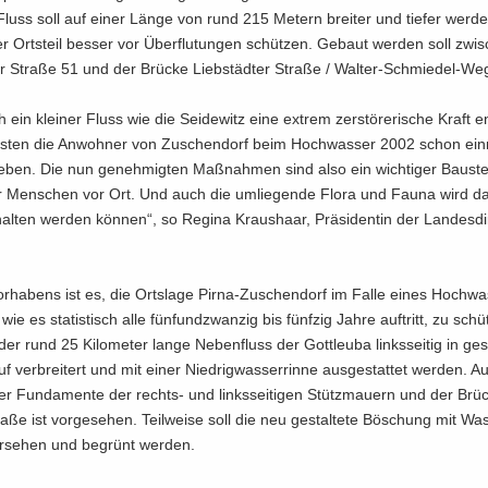
Fluss soll auf einer Länge von rund 215 Me­tern brei­ter und tie­fer wer­d
r Orts­teil bes­ser vor Über­flu­tun­gen schüt­zen. Ge­baut wer­den soll zwi
ter Stra­ße 51 und der Brü­cke Lieb­städ­ter Stra­ße / Walter-​Schmiedel-We
ein klei­ner Fluss wie die Sei­de­witz eine ex­trem zer­stö­re­ri­sche Kraft en
­ten die An­woh­ner von Zu­schen­dorf beim Hoch­was­ser 2002 schon ein
le­ben. Die nun ge­neh­mig­ten Maß­nah­men sind also ein wich­ti­ger Bau­st
 Men­schen vor Ort. Und auch die um­lie­gen­de Flora und Fauna wird da
hal­ten wer­den kön­nen“, so Re­gi­na Kraus­haar, Prä­si­den­tin der Lan­des­di­r
or­ha­bens ist es, die Orts­la­ge Pirna-​Zuschendorf im Falle eines Hoch­wa
 wie es sta­tis­tisch alle fünf­und­zwan­zig bis fünf­zig Jahre auf­tritt, zu schü
der rund 25 Ki­lo­me­ter lange Ne­ben­fluss der Gott­leu­ba links­sei­tig in ge
f ver­brei­tert und mit einer Nied­rig­was­ser­rin­ne aus­ge­stat­tet wer­den. A
r Fun­da­men­te der rechts-​ und links­sei­ti­gen Stütz­mau­ern und der Brü­
ra­ße ist vor­ge­se­hen. Teil­wei­se soll die neu ge­stal­te­te Bö­schung mit Wa
r­se­hen und be­grünt wer­den.