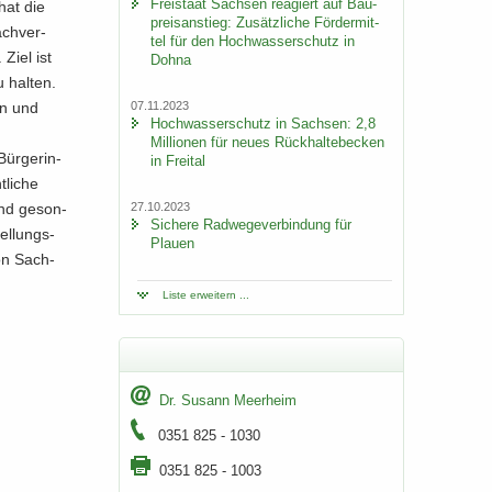
Frei­staat Sach­sen re­agiert auf Bau­
hat die
preis­an­stieg: Zu­sätz­li­che För­der­mit­
ach­ver­
tel für den Hoch­was­ser­schutz in
 Ziel ist
Dohna
u hal­ten.
07.11.2023
en und
Hoch­was­ser­schutz in Sach­sen: 2,8
Mil­lio­nen für neues Rück­hal­te­be­cken
ür­ge­rin­
in Frei­tal
­li­che
27.10.2023
und ge­son­
Si­che­re Rad­we­ge­ver­bin­dung für
el­lungs­
Plau­en
­on Sach­
Liste er­wei­tern ...
Dr. Su­sann Meer­heim
0351 825 - 1030
0351 825 - 1003