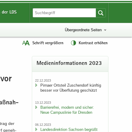
 der LDS
Übergeordnete Seiten
Schrift vergrößern
Kontrast erhöhen
Me­di­en­in­for­ma­tio­nen 2023
 vor
22.12.2023
Pirna­er Orts­teil Zu­schen­dorf künf­tig
bes­ser vor Über­flu­tung ge­schützt
maß­nah­
13.12.2023
Bar­rie­re­frei, mo­dern und si­cher:
Neue Cam­pus­li­nie für Dres­den
­trag der
06.12.2023
Lan­des­di­rek­ti­on Sach­sen be­grüßt
rf ge­neh­