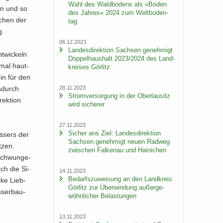
Wahl des Wald­bo­dens als »Boden
en und so
des Jah­res« 2024 zum Welt­bo­den­
­schen der
tag
g.
06.12.2023
Lan­des­di­rek­ti­on Sach­sen ge­neh­migt
t­wi­ckeln
Dop­pel­haus­halt 2023/2024 des Land­
­mal haut­
krei­ses Gör­litz
ein für den
28.11.2023
­durch
Strom­ver­sor­gung in der Ober­lau­sitz
ek­ti­on
wird si­che­rer
27.11.2023
Si­cher ans Ziel: Lan­des­di­rek­ti­on
s­sers der
Sach­sen ge­neh­migt neuen Rad­weg
t­zen.
zwi­schen Fal­ken­au und Hai­ni­chen
­schwun­ge­
uch die Si­
14.11.2023
Be­darfs­zu­wei­sung an den Land­kreis
cke Lieb­
Gör­litz zur Über­win­dung au­ßer­ge­
s­ser­bau­
wöhn­li­cher Be­las­tun­gen
13.11.2023