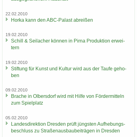
22.02.2010
Horka kann den ABC-​Palast ab­rei­ßen
19.02.2010
Schill & Seil­a­cher kön­nen in Pirna Pro­duk­ti­on er­wei­
tern
19.02.2010
Stif­tung für Kunst und Kul­tur wird aus der Taufe ge­ho­
ben
09.02.2010
Bra­che in Ol­bers­dorf wird mit Hilfe von För­der­mit­teln
zum Spiel­platz
05.02.2010
Lan­des­di­rek­ti­on Dres­den prüft jüngs­ten Auf­he­bungs­
be­schluss zu Stra­ßen­aus­bau­bei­trä­gen in Dres­den