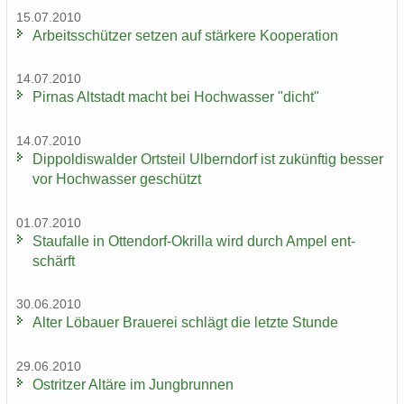
15.07.2010
Ar­beits­schüt­zer set­zen auf stär­ke­re Ko­ope­ra­ti­on
14.07.2010
Pirnas Alt­stadt macht bei Hoch­was­ser "dicht"
14.07.2010
Di­ppol­dis­wal­der Orts­teil Ulb­ern­dorf ist zu­künf­tig bes­ser
vor Hoch­was­ser ge­schützt
01.07.2010
Stau­f­al­le in Ottendorf-​Okrilla wird durch Ampel ent­
schärft
30.06.2010
Alter Lö­bau­er Braue­rei schlägt die letz­te Stun­de
29.06.2010
Ost­rit­zer Al­tä­re im Jung­brun­nen