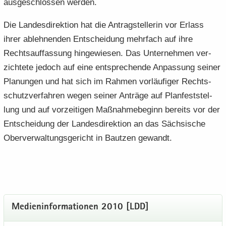
aus­ge­schlos­sen wer­den.
Die Lan­des­di­rek­ti­on hat die An­trag­stel­le­rin vor Er­lass
ihrer ab­leh­nen­den Ent­schei­dung mehr­fach auf ihre
Rechts­auf­fas­sung hin­ge­wie­sen. Das Un­ter­neh­men ver­
zich­te­te je­doch auf eine ent­spre­chen­de An­pas­sung sei­ner
Pla­nun­gen und hat sich im Rah­men vor­läu­fi­ger Rechts­
schutz­ver­fah­ren wegen sei­ner An­trä­ge auf Plan­fest­stel­
lung und auf vor­zei­ti­gen Maß­nah­me­be­ginn be­reits vor der
Ent­schei­dung der Lan­des­di­rek­ti­on an das Säch­si­sche
Ober­ver­wal­tungs­ge­richt in Baut­zen ge­wandt.
Me­di­en­in­for­ma­tio­nen 2010 [LDD]