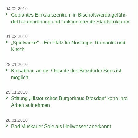
04.02.2010
Ge­plan­tes Ein­kaufs­zen­trum in Bi­schofs­wer­da ge­fähr­
det Raum­ord­nung und funk­tio­nie­ren­de Stadt­struk­tu­ren
01.02.2010
„Spiel­wie­se“ – Ein Platz für Nost­al­gie, Ro­man­tik und
Kitsch
29.01.2010
Kies­ab­bau an der Ost­sei­te des Berz­dor­fer Sees ist
mög­lich
29.01.2010
Stif­tung „His­to­ri­sches Bür­ger­haus Dres­den“ kann ihre
Ar­beit auf­neh­men
28.01.2010
Bad Mus­kau­er Sole als Heil­was­ser an­er­kannt