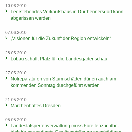
10.06.2010
Leer­ste­hen­des Ver­kaufs­haus in Dürr­hen­ners­dorf kann
ab­ge­ris­sen wer­den
07.06.2010
„Vi­sio­nen für die Zu­kunft der Re­gi­on ent­wi­ckeln“
28.05.2010
Löbau schafft Platz für die Lan­des­gar­ten­schau
27.05.2010
Not­re­pa­ra­tu­ren von Sturm­schä­den dür­fen auch am
kom­men­den Sonn­tag durch­ge­führt wer­den
21.05.2010
Mär­chen­haf­tes Dres­den
05.05.2010
Lan­des­tal­sper­ren­ver­wal­tung muss Fo­rel­len­zucht­be­