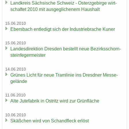
Land­kreis Säch­si­sche Schweiz - Ost­erz­ge­bir­ge wirt­
schaf­tet 2010 mit aus­ge­gli­che­nem Haus­halt
15.06.2010
Ebers­bach ent­le­digt sich der In­dus­trie­bra­che Kuner
15.06.2010
Lan­des­di­rek­ti­on Dres­den be­stellt neue Be­zirks­schorn­
stein­fe­ger­meis­ter
14.06.2010
Grü­nes Licht für neue Tram­li­nie ins Dresd­ner Mes­se­
ge­län­de
11.06.2010
Alte Ju­te­fa­brik in Ost­ritz wird zur Grün­flä­che
10.06.2010
Skäß­chen wird von Schand­fleck er­löst