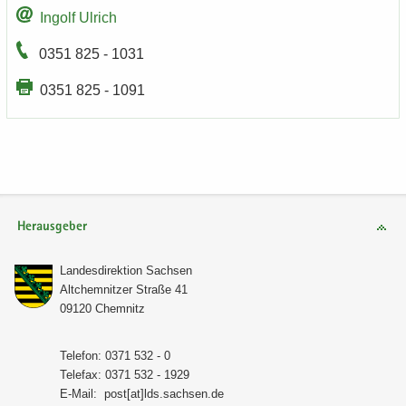
In­golf Ul­rich
0351 825 - 1031
0351 825 - 1091
Herausgeber
Lan­des­di­rek­ti­on Sach­sen
Alt­chem­nit­zer Stra­ße 41
09120 Chem­nitz
Te­le­fon: 0371 532 - 0
Te­le­fax: 0371 532 - 1929
E-​Mail:
post[at]lds.sach­sen.de