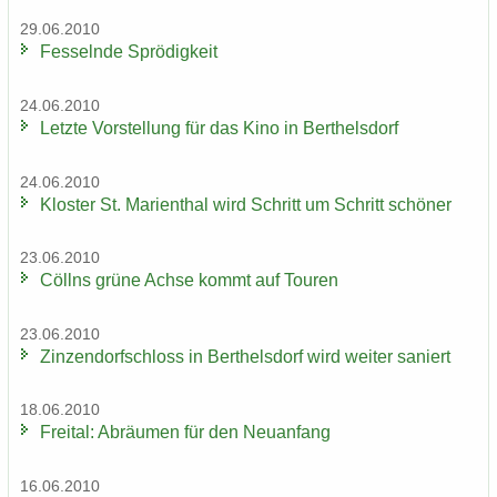
29.06.2010
Fes­seln­de Sprö­dig­keit
24.06.2010
Letz­te Vor­stel­lung für das Kino in Bert­hels­dorf
24.06.2010
Klos­ter St. Ma­ri­en­thal wird Schritt um Schritt schö­ner
23.06.2010
Cöll­ns grüne Achse kommt auf Tou­ren
23.06.2010
Zin­zen­dorf­schloss in Bert­hels­dorf wird wei­ter sa­niert
18.06.2010
Frei­tal: Ab­räu­men für den Neu­an­fang
16.06.2010