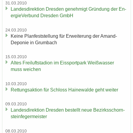
31.03.2010
Lan­des­di­rek­ti­on Dres­den ge­neh­migt Grün­dung der En­
er­gie­Ver­bund Dres­den GmbH
24.03.2010
Keine Plan­fest­stel­lung für Er­wei­te­rung der Amand-​
Deponie in Grum­bach
15.03.2010
Altes Frei­luft­sta­di­on im Eis­sport­park Weiß­was­ser
muss wei­chen
10.03.2010
Ret­tungs­ak­ti­on für Schloss Hai­ne­wal­de geht wei­ter
09.03.2010
Lan­des­di­rek­ti­on Dres­den be­stellt neue Be­zirks­schorn­
stein­fe­ger­meis­ter
08.03.2010