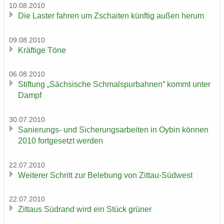
10.08.2010
Die Las­ter fah­ren um Zschai­ten künf­tig außen herum
09.08.2010
Kräf­ti­ge Töne
06.08.2010
Stif­tung „Säch­si­sche Schmal­spur­bah­nen“ kommt unter
Dampf
30.07.2010
Sanierungs-​ und Si­che­rungs­ar­bei­ten in Oybin kön­nen
2010 fort­ge­setzt wer­den
22.07.2010
Wei­te­rer Schritt zur Be­le­bung von Zittau-​Südwest
22.07.2010
Zit­taus Süd­rand wird ein Stück grü­ner