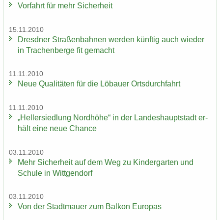
Vor­fahrt für mehr Si­cher­heit
15.11.2010
Dresd­ner Stra­ßen­bah­nen wer­den künf­tig auch wie­der
in Tra­chen­ber­ge fit ge­macht
11.11.2010
Neue Qua­li­tä­ten für die Lö­bau­er Orts­durch­fahrt
11.11.2010
„Hel­ler­sied­lung Nord­hö­he“ in der Lan­des­haupt­stadt er­
hält eine neue Chan­ce
03.11.2010
Mehr Si­cher­heit auf dem Weg zu Kin­der­gar­ten und
Schu­le in Witt­gen­dorf
03.11.2010
Von der Stadt­mau­er zum Bal­kon Eu­ro­pas