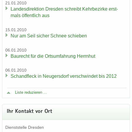
21.01.2010
Lan­des­di­rek­ti­on Dres­den schreibt Kehr­be­zir­ke erst­
mals öf­fent­lich aus
15.01.2010
Nur am Seil si­cher Schnee schie­ben
06.01.2010
Bau­recht für die Orts­um­fah­rung Herrn­hut
06.01.2010
Schand­fleck in Neu­gers­dorf ver­schwin­det bis 2012
Liste re­du­zie­ren ...
Ihr Kon­takt vor Ort
Dienst­stel­le Dres­den