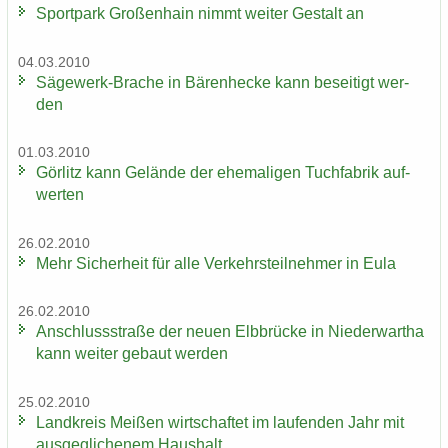
Sport­park Gro­ßen­hain nimmt wei­ter Ge­stalt an
04.03.2010
Sägewerk-​Brache in Bä­ren­he­cke kann be­sei­tigt wer­
den
01.03.2010
Gör­litz kann Ge­län­de der ehe­ma­li­gen Tuch­fa­brik auf­
wer­ten
26.02.2010
Mehr Si­cher­heit für alle Ver­kehrs­teil­neh­mer in Eula
26.02.2010
An­schluss­stra­ße der neuen Elb­brü­cke in Nie­der­wartha
kann wei­ter ge­baut wer­den
25.02.2010
Land­kreis Mei­ßen wirt­schaf­tet im lau­fen­den Jahr mit
aus­ge­gli­che­nem Haus­halt