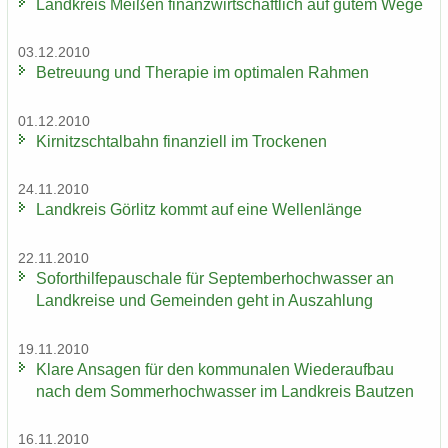
Land­kreis Mei­ßen fi­nanz­wirt­schaft­lich auf gutem Wege
03.12.2010
Be­treu­ung und The­ra­pie im op­ti­ma­len Rah­men
01.12.2010
Kir­nitzsch­tal­bahn fi­nan­zi­ell im Tro­cke­nen
24.11.2010
Land­kreis Gör­litz kommt auf eine Wel­len­län­ge
22.11.2010
So­fort­hil­fe­pau­scha­le für Sep­tem­ber­hoch­was­ser an
Land­krei­se und Ge­mein­den geht in Aus­zah­lung
19.11.2010
Klare An­sa­gen für den kom­mu­na­len Wie­der­auf­bau
nach dem Som­mer­hoch­was­ser im Land­kreis Baut­zen
16.11.2010