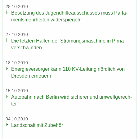
28.10.2010
Be­set­zung des Ju­gend­hil­fe­aus­schus­ses muss Par­la­
ments­mehr­hei­ten wi­der­spie­geln
27.10.2010
Die letz­ten Hal­len der Strö­mungs­ma­schi­ne in Pirna
ver­schwin­den
18.10.2010
En­er­gie­ver­sor­ger kann 110 KV-​Leitung nörd­lich von
Dres­den er­neu­ern
15.10.2010
Au­to­bahn nach Ber­lin wird si­che­rer und um­welt­ge­rech­
ter
04.10.2010
Land­schaft mit Zu­be­hör