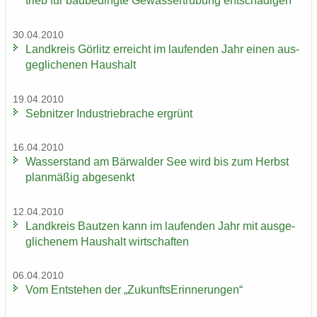
trieb für bau­be­ding­te Ge­wäs­ser­trü­bung ent­schä­di­gen
30.04.2010
Land­kreis Gör­litz er­reicht im lau­fen­den Jahr einen aus­
ge­gli­che­nen Haus­halt
19.04.2010
Seb­nit­zer In­dus­trie­bra­che er­grünt
16.04.2010
Was­ser­stand am Bär­wal­der See wird bis zum Herbst
plan­mä­ßig ab­ge­senkt
12.04.2010
Land­kreis Baut­zen kann im lau­fen­den Jahr mit aus­ge­
gli­che­nem Haus­halt wirt­schaf­ten
06.04.2010
Vom Ent­ste­hen der „Zu­kunfts­Er­in­ne­run­gen“