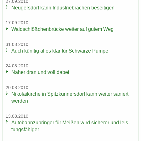
27.09.2010
Neu­gers­dorf kann In­dus­trie­bra­chen be­sei­ti­gen
17.09.2010
Wald­schlöß­chen­brü­cke wei­ter auf gutem Weg
31.08.2010
Auch künf­tig alles klar für Schwar­ze Pumpe
24.08.2010
Näher dran und voll dabei
20.08.2010
Ni­ko­lai­kir­che in Spitz­kun­ners­dorf kann wei­ter sa­niert
wer­den
13.08.2010
Au­to­bahn­zu­brin­ger für Mei­ßen wird si­che­rer und leis­
tungs­fä­hi­ger