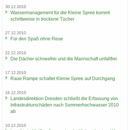
30.12.2010
Was­ser­ma­nage­ment für die Klei­ne Spree kommt
schritt­wei­se in tro­cke­ne Tü­cher
27.12.2010
Für den Spaß ohne Reue
22.12.2010
Die Dä­cher schnee­frei und die Mann­schaft un­fall­frei
17.12.2010
Raue Rampe schal­tet Klei­ne Spree auf Durch­gang
16.12.2010
Lan­des­di­rek­ti­on Dres­den schließt die Er­fas­sung von
In­fra­struk­tur­schä­den nach Som­mer­hoch­was­ser 2010
ab
10.12.2010