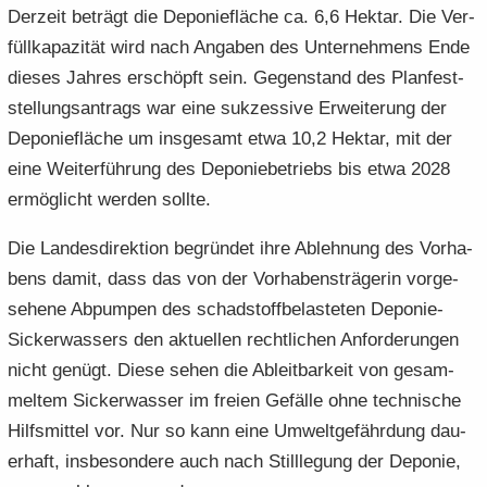
Der­zeit be­trägt die De­po­nie­flä­che ca. 6,6 Hekt­ar. Die Ver­
füll­ka­pa­zi­tät wird nach An­ga­ben des Un­ter­neh­mens Ende
die­ses Jah­res er­schöpft sein. Ge­gen­stand des Plan­fest­
stel­lungs­an­trags war eine suk­zes­si­ve Er­wei­te­rung der
De­po­nie­flä­che um ins­ge­samt etwa 10,2 Hekt­ar, mit der
eine Wei­ter­füh­rung des De­po­nie­be­triebs bis etwa 2028
er­mög­licht wer­den soll­te.
Die Lan­des­di­rek­ti­on be­grün­det ihre Ab­leh­nung des Vor­ha­
bens damit, dass das von der Vor­ha­bens­trä­ge­rin vor­ge­
se­he­ne Ab­pum­pen des schad­stoff­be­las­te­ten Deponie-​
Sickerwassers den ak­tu­el­len recht­li­chen An­for­de­run­gen
nicht ge­nügt. Diese sehen die Ab­leit­bar­keit von ge­sam­
mel­tem Si­cker­was­ser im frei­en Ge­fäl­le ohne tech­ni­sche
Hilfs­mit­tel vor. Nur so kann eine Um­welt­ge­fähr­dung dau­
er­haft, ins­be­son­de­re auch nach Still­le­gung der De­po­nie,