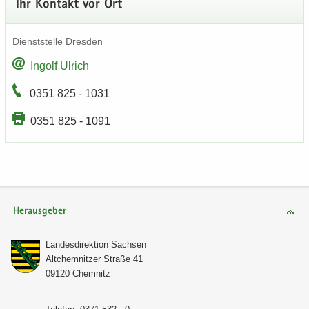
Ihr Kon­takt vor Ort
Dienst­stel­le Dres­den
In­golf Ul­rich
0351 825 - 1031
0351 825 - 1091
Herausgeber
Lan­des­di­rek­ti­on Sach­sen
Alt­chem­nit­zer Stra­ße 41
09120 Chem­nitz