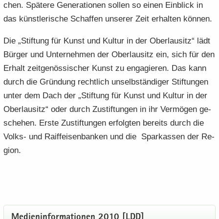
chen. Spä­te­re Ge­ne­ra­tio­nen sol­len so einen Ein­blick in
das künst­le­ri­sche Schaf­fen un­se­rer Zeit er­hal­ten kön­nen.
Die „Stif­tung für Kunst und Kul­tur in der Ober­lau­sitz“ lädt
Bür­ger und Un­ter­neh­men der Ober­lau­sitz ein, sich für den
Er­halt zeit­ge­nös­si­scher Kunst zu en­ga­gie­ren. Das kann
durch die Grün­dung recht­lich un­selb­stän­di­ger Stif­tun­gen
unter dem Dach der „Stif­tung für Kunst und Kul­tur in der
Ober­lau­sitz“ oder durch Zu­stif­tun­gen in ihr Ver­mö­gen ge­
sche­hen. Erste Zu­stif­tun­gen er­folg­ten be­reits durch die
Volks-​ und Raiff­ei­sen­ban­ken und die Spar­kas­sen der Re­
gi­on.
Me­di­en­in­for­ma­tio­nen 2010 [LDD]