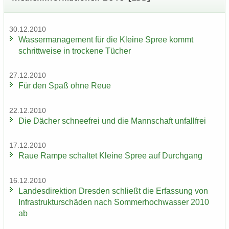
30.12.2010
Was­ser­ma­nage­ment für die Klei­ne Spree kommt
schritt­wei­se in tro­cke­ne Tü­cher
27.12.2010
Für den Spaß ohne Reue
22.12.2010
Die Dä­cher schnee­frei und die Mann­schaft un­fall­frei
17.12.2010
Raue Rampe schal­tet Klei­ne Spree auf Durch­gang
16.12.2010
Lan­des­di­rek­ti­on Dres­den schließt die Er­fas­sung von
In­fra­struk­tur­schä­den nach Som­mer­hoch­was­ser 2010
ab