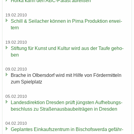
Horka kann den ABC-​Palast ab­rei­ßen
19.02.2010
Schill & Seil­a­cher kön­nen in Pirna Pro­duk­ti­on er­wei­
tern
19.02.2010
Stif­tung für Kunst und Kul­tur wird aus der Taufe ge­ho­
ben
09.02.2010
Bra­che in Ol­bers­dorf wird mit Hilfe von För­der­mit­teln
zum Spiel­platz
05.02.2010
Lan­des­di­rek­ti­on Dres­den prüft jüngs­ten Auf­he­bungs­
be­schluss zu Stra­ßen­aus­bau­bei­trä­gen in Dres­den
04.02.2010
Ge­plan­tes Ein­kaufs­zen­trum in Bi­schofs­wer­da ge­fähr­