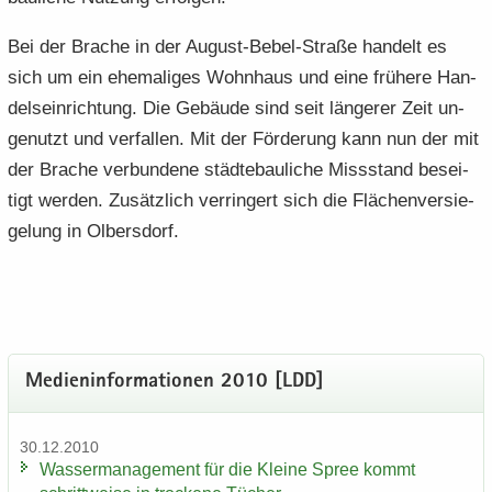
Bei der Bra­che in der August-​Bebel-Straße han­delt es
sich um ein ehe­ma­li­ges Wohn­haus und eine frü­he­re Han­
dels­ein­rich­tung. Die Ge­bäu­de sind seit län­ge­rer Zeit un­
ge­nutzt und ver­fal­len. Mit der För­de­rung kann nun der mit
der Bra­che ver­bun­de­ne städ­te­bau­li­che Miss­stand be­sei­
tigt wer­den. Zu­sätz­lich ver­rin­gert sich die Flä­chen­ver­sie­
ge­lung in Ol­bers­dorf.
Me­di­en­in­for­ma­tio­nen 2010 [LDD]
30.12.2010
Was­ser­ma­nage­ment für die Klei­ne Spree kommt