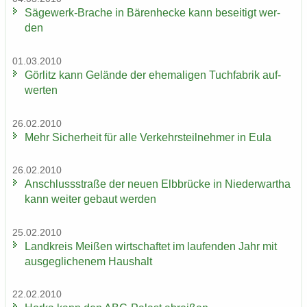
Sägewerk-​Brache in Bä­ren­he­cke kann be­sei­tigt wer­
den
01.03.2010
Gör­litz kann Ge­län­de der ehe­ma­li­gen Tuch­fa­brik auf­
wer­ten
26.02.2010
Mehr Si­cher­heit für alle Ver­kehrs­teil­neh­mer in Eula
26.02.2010
An­schluss­stra­ße der neuen Elb­brü­cke in Nie­der­wartha
kann wei­ter ge­baut wer­den
25.02.2010
Land­kreis Mei­ßen wirt­schaf­tet im lau­fen­den Jahr mit
aus­ge­gli­che­nem Haus­halt
22.02.2010