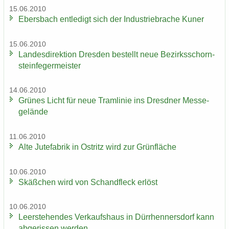
15.06.2010
Ebers­bach ent­le­digt sich der In­dus­trie­bra­che Kuner
15.06.2010
Lan­des­di­rek­ti­on Dres­den be­stellt neue Be­zirks­schorn­
stein­fe­ger­meis­ter
14.06.2010
Grü­nes Licht für neue Tram­li­nie ins Dresd­ner Mes­se­
ge­län­de
11.06.2010
Alte Ju­te­fa­brik in Ost­ritz wird zur Grün­flä­che
10.06.2010
Skäß­chen wird von Schand­fleck er­löst
10.06.2010
Leer­ste­hen­des Ver­kaufs­haus in Dürr­hen­ners­dorf kann
ab­ge­ris­sen wer­den