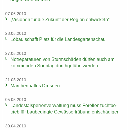
07.06.2010
„Vi­sio­nen für die Zu­kunft der Re­gi­on ent­wi­ckeln“
28.05.2010
Löbau schafft Platz für die Lan­des­gar­ten­schau
27.05.2010
Not­re­pa­ra­tu­ren von Sturm­schä­den dür­fen auch am
kom­men­den Sonn­tag durch­ge­führt wer­den
21.05.2010
Mär­chen­haf­tes Dres­den
05.05.2010
Lan­des­tal­sper­ren­ver­wal­tung muss Fo­rel­len­zucht­be­
trieb für bau­be­ding­te Ge­wäs­ser­trü­bung ent­schä­di­gen
30.04.2010