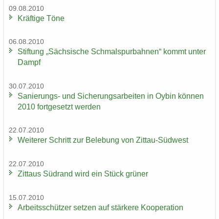
09.08.2010
Kräf­ti­ge Töne
06.08.2010
Stif­tung „Säch­si­sche Schmal­spur­bah­nen“ kommt unter
Dampf
30.07.2010
Sanierungs-​ und Si­che­rungs­ar­bei­ten in Oybin kön­nen
2010 fort­ge­setzt wer­den
22.07.2010
Wei­te­rer Schritt zur Be­le­bung von Zittau-​Südwest
22.07.2010
Zit­taus Süd­rand wird ein Stück grü­ner
15.07.2010
Ar­beits­schüt­zer set­zen auf stär­ke­re Ko­ope­ra­ti­on