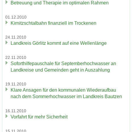
Be­treu­ung und The­ra­pie im op­ti­ma­len Rah­men
01.12.2010
Kir­nitzsch­tal­bahn fi­nan­zi­ell im Tro­cke­nen
24.11.2010
Land­kreis Gör­litz kommt auf eine Wel­len­län­ge
22.11.2010
So­fort­hil­fe­pau­scha­le für Sep­tem­ber­hoch­was­ser an
Land­krei­se und Ge­mein­den geht in Aus­zah­lung
19.11.2010
Klare An­sa­gen für den kom­mu­na­len Wie­der­auf­bau
nach dem Som­mer­hoch­was­ser im Land­kreis Baut­zen
16.11.2010
Vor­fahrt für mehr Si­cher­heit
15.11.2010