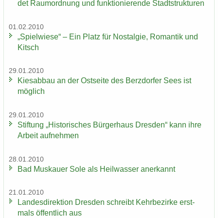
det Raum­ord­nung und funk­tio­nie­ren­de Stadt­struk­tu­ren
01.02.2010
„Spiel­wie­se“ – Ein Platz für Nost­al­gie, Ro­man­tik und
Kitsch
29.01.2010
Kies­ab­bau an der Ost­sei­te des Berz­dor­fer Sees ist
mög­lich
29.01.2010
Stif­tung „His­to­ri­sches Bür­ger­haus Dres­den“ kann ihre
Ar­beit auf­neh­men
28.01.2010
Bad Mus­kau­er Sole als Heil­was­ser an­er­kannt
21.01.2010
Lan­des­di­rek­ti­on Dres­den schreibt Kehr­be­zir­ke erst­
mals öf­fent­lich aus