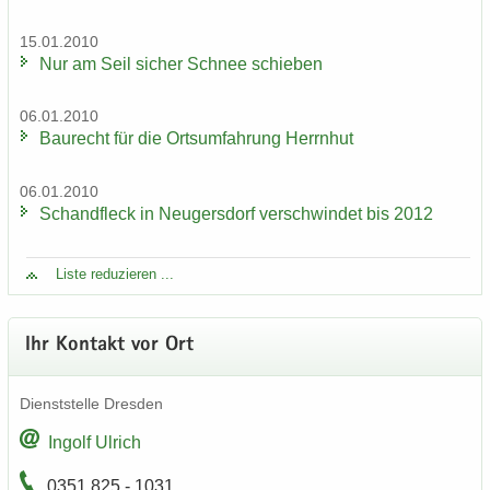
15.01.2010
Nur am Seil si­cher Schnee schie­ben
06.01.2010
Bau­recht für die Orts­um­fah­rung Herrn­hut
06.01.2010
Schand­fleck in Neu­gers­dorf ver­schwin­det bis 2012
Liste re­du­zie­ren ...
Ihr Kon­takt vor Ort
Dienst­stel­le Dres­den
In­golf Ul­rich
0351 825 - 1031