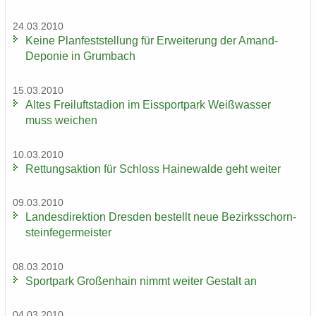
24.03.2010
Keine Plan­fest­stel­lung für Er­wei­te­rung der Amand-​
Deponie in Grum­bach
15.03.2010
Altes Frei­luft­sta­di­on im Eis­sport­park Weiß­was­ser
muss wei­chen
10.03.2010
Ret­tungs­ak­ti­on für Schloss Hai­ne­wal­de geht wei­ter
09.03.2010
Lan­des­di­rek­ti­on Dres­den be­stellt neue Be­zirks­schorn­
stein­fe­ger­meis­ter
08.03.2010
Sport­park Gro­ßen­hain nimmt wei­ter Ge­stalt an
04.03.2010