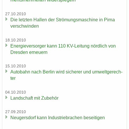
27.10.2010
Die letz­ten Hal­len der Strö­mungs­ma­schi­ne in Pirna
ver­schwin­den
18.10.2010
En­er­gie­ver­sor­ger kann 110 KV-​Leitung nörd­lich von
Dres­den er­neu­ern
15.10.2010
Au­to­bahn nach Ber­lin wird si­che­rer und um­welt­ge­rech­
ter
04.10.2010
Land­schaft mit Zu­be­hör
27.09.2010
Neu­gers­dorf kann In­dus­trie­bra­chen be­sei­ti­gen