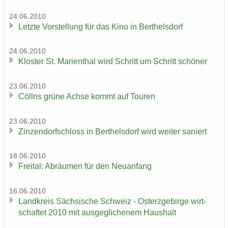
24.06.2010
Letz­te Vor­stel­lung für das Kino in Bert­hels­dorf
24.06.2010
Klos­ter St. Ma­ri­en­thal wird Schritt um Schritt schö­ner
23.06.2010
Cöll­ns grüne Achse kommt auf Tou­ren
23.06.2010
Zin­zen­dorf­schloss in Bert­hels­dorf wird wei­ter sa­niert
18.06.2010
Frei­tal: Ab­räu­men für den Neu­an­fang
16.06.2010
Land­kreis Säch­si­sche Schweiz - Ost­erz­ge­bir­ge wirt­
schaf­tet 2010 mit aus­ge­gli­che­nem Haus­halt