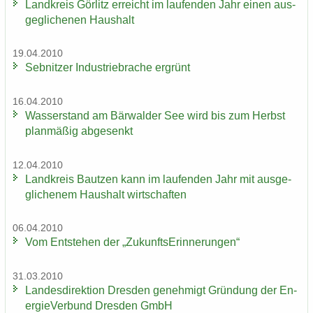
Land­kreis Gör­litz er­reicht im lau­fen­den Jahr einen aus­
ge­gli­che­nen Haus­halt
19.04.2010
Seb­nit­zer In­dus­trie­bra­che er­grünt
16.04.2010
Was­ser­stand am Bär­wal­der See wird bis zum Herbst
plan­mä­ßig ab­ge­senkt
12.04.2010
Land­kreis Baut­zen kann im lau­fen­den Jahr mit aus­ge­
gli­che­nem Haus­halt wirt­schaf­ten
06.04.2010
Vom Ent­ste­hen der „Zu­kunfts­Er­in­ne­run­gen“
31.03.2010
Lan­des­di­rek­ti­on Dres­den ge­neh­migt Grün­dung der En­
er­gie­Ver­bund Dres­den GmbH