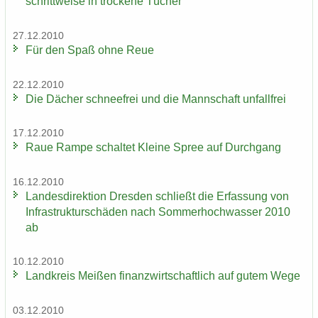
schritt­wei­se in tro­cke­ne Tü­cher
27.12.2010
Für den Spaß ohne Reue
22.12.2010
Die Dä­cher schnee­frei und die Mann­schaft un­fall­frei
17.12.2010
Raue Rampe schal­tet Klei­ne Spree auf Durch­gang
16.12.2010
Lan­des­di­rek­ti­on Dres­den schließt die Er­fas­sung von
In­fra­struk­tur­schä­den nach Som­mer­hoch­was­ser 2010
ab
10.12.2010
Land­kreis Mei­ßen fi­nanz­wirt­schaft­lich auf gutem Wege
03.12.2010