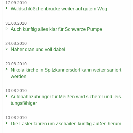
17.09.2010
Wald­schlöß­chen­brü­cke wei­ter auf gutem Weg
31.08.2010
Auch künf­tig alles klar für Schwar­ze Pumpe
24.08.2010
Näher dran und voll dabei
20.08.2010
Ni­ko­lai­kir­che in Spitz­kun­ners­dorf kann wei­ter sa­niert
wer­den
13.08.2010
Au­to­bahn­zu­brin­ger für Mei­ßen wird si­che­rer und leis­
tungs­fä­hi­ger
10.08.2010
Die Las­ter fah­ren um Zschai­ten künf­tig außen herum