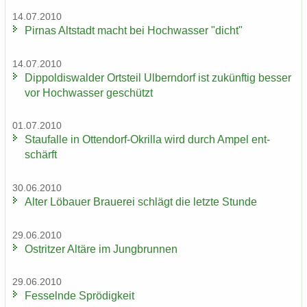
14.07.2010
Pirnas Alt­stadt macht bei Hoch­was­ser "dicht"
14.07.2010
Di­ppol­dis­wal­der Orts­teil Ulb­ern­dorf ist zu­künf­tig bes­ser
vor Hoch­was­ser ge­schützt
01.07.2010
Stau­f­al­le in Ottendorf-​Okrilla wird durch Ampel ent­
schärft
30.06.2010
Alter Lö­bau­er Braue­rei schlägt die letz­te Stun­de
29.06.2010
Ost­rit­zer Al­tä­re im Jung­brun­nen
29.06.2010
Fes­seln­de Sprö­dig­keit