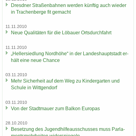
Dresd­ner Stra­ßen­bah­nen wer­den künf­tig auch wie­der
in Tra­chen­ber­ge fit ge­macht
11.11.2010
Neue Qua­li­tä­ten für die Lö­bau­er Orts­durch­fahrt
11.11.2010
„Hel­ler­sied­lung Nord­hö­he“ in der Lan­des­haupt­stadt er­
hält eine neue Chan­ce
03.11.2010
Mehr Si­cher­heit auf dem Weg zu Kin­der­gar­ten und
Schu­le in Witt­gen­dorf
03.11.2010
Von der Stadt­mau­er zum Bal­kon Eu­ro­pas
28.10.2010
Be­set­zung des Ju­gend­hil­fe­aus­schus­ses muss Par­la­
ments­mehr­hei­ten wi­der­spie­geln