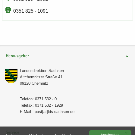
0351 825 - 1091
Herausgeber
Lan­des­di­rek­ti­on Sach­sen
Alt­chem­nit­zer Stra­ße 41
09120 Chem­nitz
Te­le­fon: 0371 532 - 0
Te­le­fax: 0371 532 - 1929
E-​Mail:
post[at]lds.sach­sen.de
Service