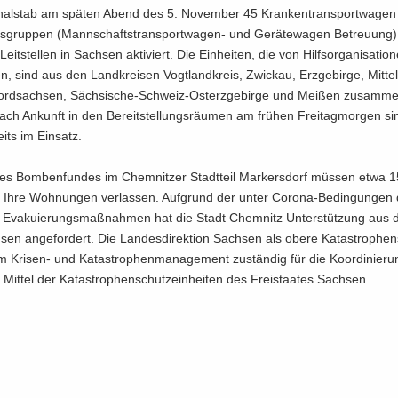
­nal­stab am spä­ten Abend des 5. No­vem­ber 45 Kran­ken­trans­port­wa­gen
gs­grup­pen (Mannschaftstransportwagen-​ und Ge­rä­te­wa­gen Be­treu­ung)
n Leit­stel­len in Sach­sen ak­ti­viert. Die Ein­hei­ten, die von Hilfs­or­ga­ni­sa­tio­
, sind aus den Land­krei­sen Vogt­land­kreis, Zwi­ckau, Erz­ge­bir­ge, Mit­tel
Nord­sach­sen, Sächsische-​Schweiz-Osterzgebirge und Mei­ßen zu­sam­me
ch An­kunft in den Be­reit­stel­lungs­räu­men am frü­hen Frei­tag­mor­gen si
eits im Ein­satz.
s Bom­ben­fun­des im Chem­nit­zer Stadt­teil Mar­kers­dorf müs­sen etwa 
Ihre Woh­nun­gen ver­las­sen. Auf­grund der unter Corona-​Bedingungen 
n Eva­ku­ie­rungs­maß­nah­men hat die Stadt Chem­nitz Un­ter­stüt­zung aus
sen an­ge­for­dert. Die Lan­des­di­rek­ti­on Sach­sen als obere Ka­ta­stro­phen
im Krisen-​ und Ka­ta­stro­phen­ma­nage­ment zu­stän­dig für die Ko­or­di­nie­r
 Mit­tel der Ka­ta­stro­phen­schutz­ein­hei­ten des Frei­staa­tes Sach­sen.