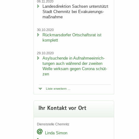
06.11.2020
Lan­des­di­rek­ti­on Sach­sen un­ter­stützt
Stadt Chem­nitz bei Eva­ku­ie­rungs­
maß­nah­me
30.10.2020
Rück­mars­dor­fer Ort­schafts­rat ist
kom­plett
29.10.2020
Asyl­su­chen­de in Auf­nah­me­ein­rich­
tun­gen auch wäh­rend der zwei­ten
Welle wirk­sam gegen Co­ro­na schüt­
zen
Liste er­wei­tern ...
Ihr Kon­takt vor Ort
Dienst­stel­le Chem­nitz
Linda Simon