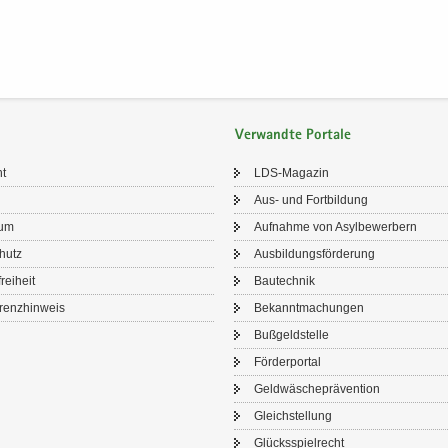
Verwandte Portale
ht
LDS-​Magazin
Aus- und Fort­bil­dung
sum
Auf­nah­me von Asyl­be­wer­bern
chutz
Aus­bil­dungs­för­de­rung
frei­heit
Bau­tech­nik
renz­hin­weis
Be­kannt­ma­chun­gen
Buß­geld­stel­le
För­der­por­tal
Geld­wä­sche­prä­ven­ti­on
Gleich­stel­lung
Glücks­spiel­recht