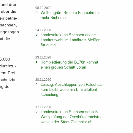
 und drei
08.12.2020
 über die
Wol­fers­grün: Brei­te­re Fahr­bahn für
mehr Si­cher­heit
nen be­trie­
­sach­sen,
24.11.2020
n­ge­zo­gen
Lan­des­di­rek­ti­on Sach­sen er­klärt
nd die
Land­rats­wahl im Land­kreis Mei­ßen
für gül­tig
23.11.2020
15.000
Kom­plet­tie­rung der B178n kommt
durch­zu­
einen gro­ßen Schritt voran
 dem Frei­
­schutz­be­
20.11.2020
Leip­zig: Ab­schlep­pen von Falsch­par­
ung der
kern bleibt wei­ter­hin Ein­zel­fall­ent­
schei­dung
17.11.2020
Lan­des­di­rek­ti­on Sach­sen schließt
Wahl­prü­fung der Ober­bür­ger­meis­ter­
wah­len der Stadt Chem­nitz ab