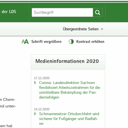
 der LDS
Übergeordnete Seiten
Schrift vergrößern
Kontrast erhöhen
Me­di­en­in­for­ma­tio­nen 2020
17.12.2020
Co­ro­na: Lan­des­di­rek­ti­on Sach­sen
fle­xi­bi­li­siert Ar­beits­zeit­rah­men für die
un­mit­tel­ba­re Be­kämp­fung der Pan­
de­mie­fol­gen
b in Chem­
und un­ter­
14.12.2020
Sch­man­ne­wit­zer Orts­durch­fahrt wird
si­che­rer für Fuß­gän­ger und Rad­fah­
rer
­sen hat