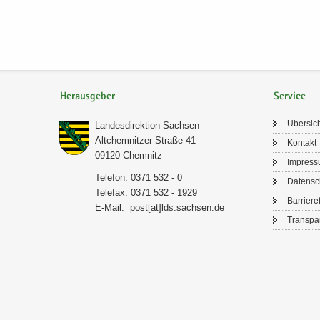
Herausgeber
Service
Über­sic
Lan­des­di­rek­ti­on Sach­sen
Alt­chem­nit­zer Stra­ße 41
Kon­takt
09120 Chem­nitz
Im­pres­
Te­le­fon: 0371 532 - 0
Da­ten­s
Te­le­fax: 0371 532 - 1929
Bar­rie­re­
E-​Mail:
post[at]lds.sach­sen.de
Trans­pa­