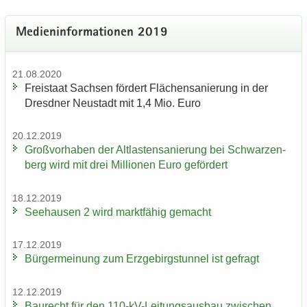
Me­di­en­in­for­ma­tio­nen 2019
21.08.2020
Frei­staat Sach­sen för­dert Flä­chen­sa­nie­rung in der
Dresd­ner Neu­stadt mit 1,4 Mio. Euro
20.12.2019
Groß­vor­ha­ben der Alt­las­ten­sa­nie­rung bei Schwar­zen­
berg wird mit drei Mil­lio­nen Euro ge­för­dert
18.12.2019
See­hau­sen 2 wird markt­fä­hig ge­macht
17.12.2019
Bür­ger­mei­nung zum Erz­ge­birgs­tun­nel ist ge­fragt
12.12.2019
Bau­recht für den 110-​kV-Leitungsausbau zwi­schen