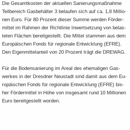
Die Ge­samt­kos­ten der ak­tu­el­len Sa­nie­rungs­maß­nah­me
Teil­be­reich Gas­be­häl­ter 3 be­lau­fen sich auf ca. 1,8 Mil­lio­
nen Euro. Für 80 Pro­zent die­ser Summe wer­den För­der­
mit­tel im Rah­men der Richt­li­nie In­wert­set­zung von be­las­
te­ten Flä­chen be­reit­ge­stellt. Die Mit­tel stam­men aus dem
Eu­ro­päi­schen Fonds für re­gio­na­le Ent­wick­lung (EFRE).
Den Ei­gen­mit­tel­an­teil von 20 Pro­zent trägt die DRE­WAG.
Für die Bo­den­sa­nie­rung im Areal des ehe­ma­li­gen Gas­
wer­kes in der Dresd­ner Neu­stadt sind damit aus dem Eu­
ro­päi­schen Fonds für re­gio­na­le Ent­wick­lung (EFRE) bis­
her För­der­mit­tel in Höhe von ins­ge­samt rund 10 Mil­lio­nen
Euro be­reit­ge­stellt wor­den.