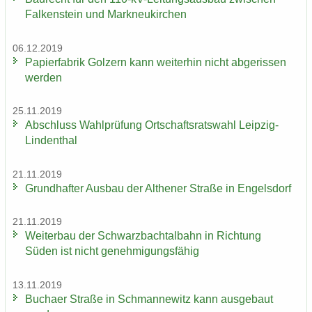
Fal­ken­stein und Mark­neu­kir­chen
06.12.2019
Pa­pier­fa­brik Golz­ern kann wei­ter­hin nicht ab­ge­ris­sen
wer­den
25.11.2019
Ab­schluss Wahl­prü­fung Ort­schafts­rats­wahl Leipzig-​
Lindenthal
21.11.2019
Grund­haf­ter Aus­bau der Alt­he­ner Stra­ße in En­gels­dorf
21.11.2019
Wei­ter­bau der Schwarz­bach­tal­bahn in Rich­tung
Süden ist nicht ge­neh­mi­gungs­fä­hig
13.11.2019
Bu­ch­a­er Stra­ße in Sch­man­ne­witz kann aus­ge­baut