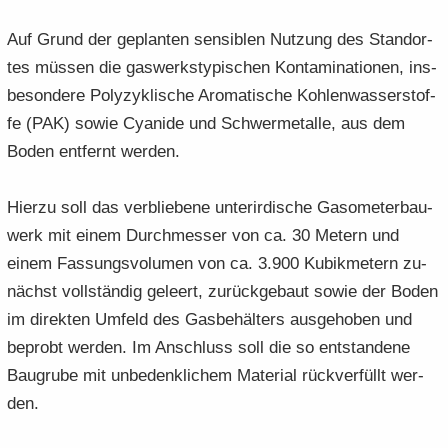
Auf Grund der ge­plan­ten sen­si­blen Nut­zung des Stand­or­
tes müs­sen die gas­werks­ty­pi­schen Kon­ta­mi­na­tio­nen, ins­
be­son­de­re Po­ly­zy­kli­sche Aro­ma­ti­sche Koh­len­was­ser­stof­
fe (PAK) sowie Cya­ni­de und Schwer­me­tal­le, aus dem
Boden ent­fernt wer­den.
Hier­zu soll das ver­blie­be­ne un­ter­ir­di­sche Ga­so­me­ter­bau­
werk mit einem Durch­mes­ser von ca. 30 Me­tern und
einem Fas­sungs­vo­lu­men von ca. 3.900 Ku­bik­me­tern zu­
nächst voll­stän­dig ge­leert, zu­rück­ge­baut sowie der Boden
im di­rek­ten Um­feld des Gas­be­häl­ters aus­ge­ho­ben und
be­probt wer­den. Im An­schluss soll die so ent­stan­de­ne
Bau­gru­be mit un­be­denk­li­chem Ma­te­ri­al rück­v­er­füllt wer­
den.