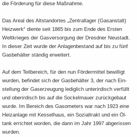
die För­de­rung für diese Maß­nah­me.
Das Areal des Alt­stand­or­tes „Zen­tral­la­ger (Gas­an­stalt)
Heiz­werk“ dien­te seit 1865 bis zum Ende des Ers­ten
Welt­krie­ges der Gas­ver­sor­gung der Dresd­ner Neu­stadt.
In die­ser Zeit wurde der An­la­gen­be­stand auf bis zu fünf
Gas­be­häl­ter stän­dig er­wei­tert.
Auf dem Teil­be­reich, für den nun För­der­mit­tel be­wil­ligt
wur­den, be­fin­det sich der Gas­be­häl­ter 3, der nach Ein­
stel­lung der Gas­er­zeu­gung le­dig­lich un­ter­ir­disch ver­füllt
und ober­ir­disch bis auf die So­ckel­mau­er zu­rück­ge­baut
wurde. Im Be­reich des Ga­so­me­ters war nach 1923 eine
Heiz­an­la­ge mit Kes­sel­haus, ein So­zi­al­trakt und ein Öl­
tank er­rich­tet wor­den, die dann im Jahr 1997 ab­ge­ris­sen
wur­den.