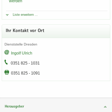
wer­den
Liste er­wei­tern ...
Ihr Kon­takt vor Ort
Dienst­stel­le Dres­den
In­golf Ul­rich
0351 825 - 1031
0351 825 - 1091
Herausgeber