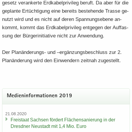
ge­setz ver­an­ker­te Erd­ka­bel­pri­vi­leg be­ruft. Da aber für die
ge­plan­te Er­tüch­ti­gung eine be­reits be­stehen­de Tras­se ge­
nutzt wird und es nicht auf deren Span­nungs­ebe­ne an­
kommt, kommt das Erd­ka­bel­pri­vi­leg ent­ge­gen der Auf­fas­
sung der Bür­ger­initia­ti­ve nicht zur An­wen­dung.
Der Planänderungs-​ und –er­gän­zungs­be­schluss zur 2.
Plan­än­de­rung wird den Ein­wen­dern zeit­nah zu­ge­stellt.
Me­di­en­in­for­ma­tio­nen 2019
21.08.2020
Frei­staat Sach­sen för­dert Flä­chen­sa­nie­rung in der
Dresd­ner Neu­stadt mit 1,4 Mio. Euro