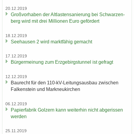
20.12.2019
Groß­vor­ha­ben der Alt­las­ten­sa­nie­rung bei Schwar­zen­
berg wird mit drei Mil­lio­nen Euro ge­för­dert
18.12.2019
See­hau­sen 2 wird markt­fä­hig ge­macht
17.12.2019
Bür­ger­mei­nung zum Erz­ge­birgs­tun­nel ist ge­fragt
12.12.2019
Bau­recht für den 110-​kV-Leitungsausbau zwi­schen
Fal­ken­stein und Mark­neu­kir­chen
06.12.2019
Pa­pier­fa­brik Golz­ern kann wei­ter­hin nicht ab­ge­ris­sen
wer­den
25.11.2019