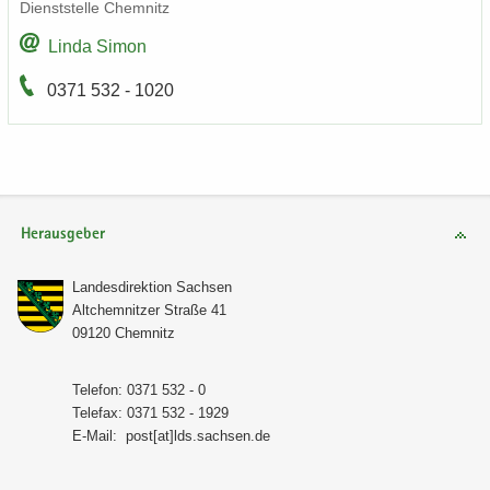
Dienst­stel­le Chem­nitz
Linda Simon
0371 532 - 1020
Herausgeber
Lan­des­di­rek­ti­on Sach­sen
Alt­chem­nit­zer Stra­ße 41
09120 Chem­nitz
Te­le­fon: 0371 532 - 0
Te­le­fax: 0371 532 - 1929
E-​Mail:
post[at]lds.sach­sen.de