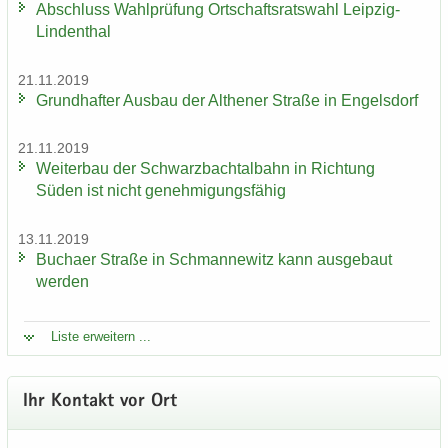
Ab­schluss Wahl­prü­fung Ort­schafts­rats­wahl Leipzig-​
Lindenthal
21.11.2019
Grund­haf­ter Aus­bau der Alt­he­ner Stra­ße in En­gels­dorf
21.11.2019
Wei­ter­bau der Schwarz­bach­tal­bahn in Rich­tung
Süden ist nicht ge­neh­mi­gungs­fä­hig
13.11.2019
Bu­ch­a­er Stra­ße in Sch­man­ne­witz kann aus­ge­baut
wer­den
Liste er­wei­tern ...
Ihr Kon­takt vor Ort