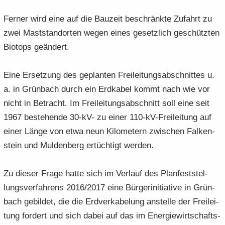
Fer­ner wird eine auf die Bau­zeit be­schränk­te Zu­fahrt zu
zwei Mast­stand­or­ten wegen eines ge­setz­lich ge­schütz­ten
Bio­tops ge­än­dert.
Eine Er­set­zung des ge­plan­ten Frei­lei­tungs­ab­schnit­tes u.
a. in Grün­bach durch ein Erd­ka­bel kommt nach wie vor
nicht in Be­tracht. Im Frei­lei­tungs­ab­schnitt soll eine seit
1967 be­stehen­de 30-kV- zu einer 110-​kV-Freileitung auf
einer Länge von etwa neun Ki­lo­me­tern zwi­schen Fal­ken­
stein und Mul­den­berg er­tüch­tigt wer­den.
Zu die­ser Frage hatte sich im Ver­lauf des Plan­fest­stel­
lungs­ver­fah­rens 2016/2017 eine Bür­ger­initia­ti­ve in Grün­
bach ge­bil­det, die die Erd­ver­ka­be­lung an­stel­le der Frei­lei­
tung for­dert und sich dabei auf das im En­er­gie­wirt­schafts­