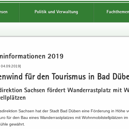
hsen
Politik und Verwaltung
Fachthemen
n­in­for­ma­tio­nen 2019
- 04.09.2019]
en­wind für den Tou­ris­mus in Bad Düb
­di­rek­ti­on Sach­sen för­dert Wan­der­rast­platz mit
tell­plät­zen
s­di­rek­ti­on Sach­sen hat der Stadt Bad Düben eine För­de­rung in Höhe 
o für den Bau eines Wan­der­rast­plat­zes mit Wohn­mo­bil­stell­plät­zen im O
h­le ge­währt.