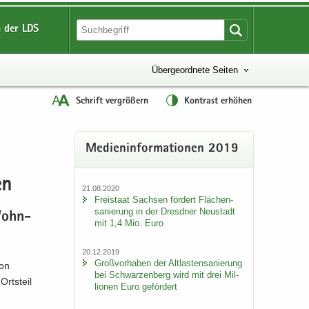
 der LDS
Übergeordnete Seiten
Schrift vergrößern
Kontrast erhöhen
Me­di­en­in­for­ma­tio­nen 2019
en
21.08.2020
Frei­staat Sach­sen för­dert Flä­chen­
sa­nie­rung in der Dresd­ner Neu­stadt
 Wohn­
mit 1,4 Mio. Euro
20.12.2019
Groß­vor­ha­ben der Alt­las­ten­sa­nie­rung
von
bei Schwar­zen­berg wird mit drei Mil­
rts­teil
lio­nen Euro ge­för­dert