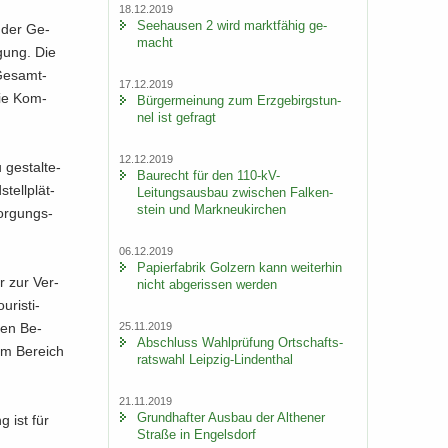
18.12.2019
See­hau­sen 2 wird markt­fä­hig ge­
m der Ge­
macht
ü­gung. Die
Ge­samt­
17.12.2019
die Kom­
Bür­ger­mei­nung zum Erz­ge­birgs­tun­
nel ist ge­fragt
12.12.2019
e­stal­te­
Bau­recht für den 110-​kV-
tell­plät­
Leitungsausbau zwi­schen Fal­ken­
stein und Mark­neu­kir­chen
sor­gungs­
06.12.2019
Pa­pier­fa­brik Golz­ern kann wei­ter­hin
er zur Ver­
nicht ab­ge­ris­sen wer­den
­ris­ti­
25.11.2019
nen Be­
Ab­schluss Wahl­prü­fung Ort­schafts­
em Be­reich
rats­wahl Leipzig-​Lindenthal
21.11.2019
Grund­haf­ter Aus­bau der Alt­he­ner
g ist für
Stra­ße in En­gels­dorf