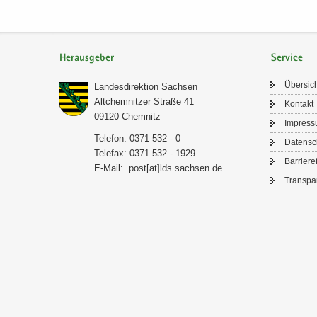
Herausgeber
Service
Über­sic
Lan­des­di­rek­ti­on Sach­sen
Alt­chem­nit­zer Stra­ße 41
Kon­takt
09120 Chem­nitz
Im­pres­
Te­le­fon: 0371 532 - 0
Da­ten­s
Te­le­fax: 0371 532 - 1929
Bar­rie­re­
E-​Mail:
post[at]lds.sach­sen.de
Trans­pa­