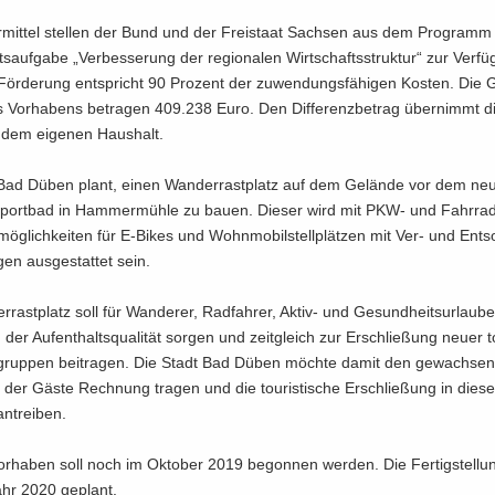
r­mit­tel stel­len der Bund und der Frei­staat Sach­sen aus dem Pro­gram
s­auf­ga­be „Ver­bes­se­rung der re­gio­na­len Wirt­schafts­struk­tur“ zur Ver­f
ör­de­rung ent­spricht 90 Pro­zent der zu­wen­dungs­fä­hi­gen Kos­ten. Die 
s Vor­ha­bens be­tra­gen 409.238 Euro. Den Dif­fe­renz­be­trag über­nimmt 
dem ei­ge­nen Haus­halt.
Bad Düben plant, einen Wan­der­rast­platz auf dem Ge­län­de vor dem neu g
sport­bad in Ham­mer­müh­le zu bauen. Die­ser wird mit PKW- und Fahr­rad­s
mög­lich­kei­ten für E-​Bikes und Wohn­mo­bil­stell­plät­zen mit Ver- und Ent­
­gen aus­ge­stat­tet sein.
­rast­platz soll für Wan­de­rer, Rad­fah­rer, Aktiv-​ und Ge­sund­heits­ur­lau­b
der Auf­ent­halts­qua­li­tät sor­gen und zeit­gleich zur Er­schlie­ßung neuer tou
­grup­pen bei­tra­gen. Die Stadt Bad Düben möch­te damit den ge­wach­se­
n der Gäste Rech­nung tra­gen und die tou­ris­ti­sche Er­schlie­ßung in die­s
an­trei­ben.
­ha­ben soll noch im Ok­to­ber 2019 be­gon­nen wer­den. Die Fer­tig­stel­lun
ahr 2020 ge­plant.