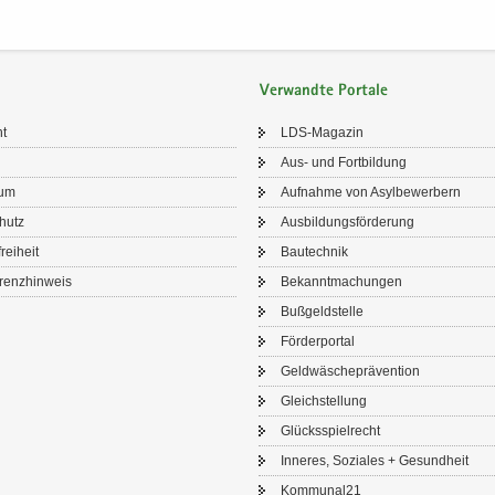
Verwandte Portale
ht
LDS-​Magazin
Aus- und Fort­bil­dung
sum
Auf­nah­me von Asyl­be­wer­bern
chutz
Aus­bil­dungs­för­de­rung
frei­heit
Bau­tech­nik
renz­hin­weis
Be­kannt­ma­chun­gen
Buß­geld­stel­le
För­der­por­tal
Geld­wä­sche­prä­ven­ti­on
Gleich­stel­lung
Glücks­spiel­recht
In­ne­res, So­zia­les + Ge­sund­heit
Kom­mu­nal21