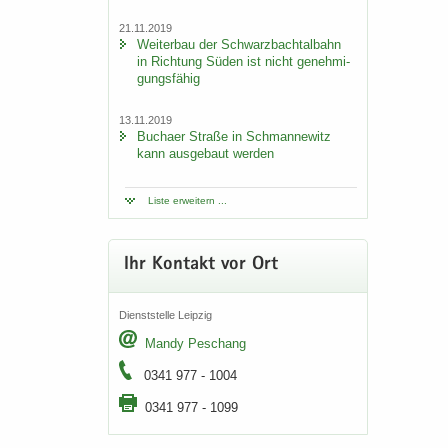
21.11.2019
Wei­ter­bau der Schwarz­bach­tal­bahn
in Rich­tung Süden ist nicht ge­neh­mi­
gungs­fä­hig
13.11.2019
Bu­ch­a­er Stra­ße in Sch­man­ne­witz
kann aus­ge­baut wer­den
Liste er­wei­tern ...
Ihr Kon­takt vor Ort
Dienst­stel­le Leip­zig
Mandy Peschang
0341 977 - 1004
0341 977 - 1099