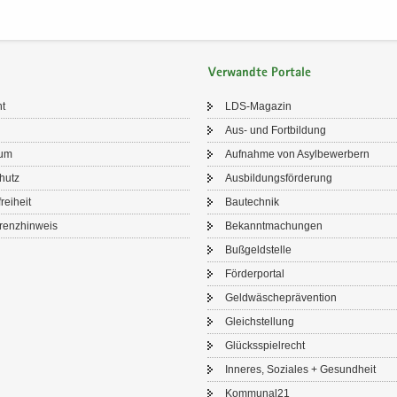
Verwandte Portale
ht
LDS-​Magazin
Aus- und Fort­bil­dung
sum
Auf­nah­me von Asyl­be­wer­bern
chutz
Aus­bil­dungs­för­de­rung
frei­heit
Bau­tech­nik
renz­hin­weis
Be­kannt­ma­chun­gen
Buß­geld­stel­le
För­der­por­tal
Geld­wä­sche­prä­ven­ti­on
Gleich­stel­lung
Glücks­spiel­recht
In­ne­res, So­zia­les + Ge­sund­heit
Kom­mu­nal21