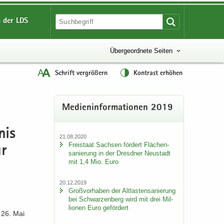
 der LDS
Übergeordnete Seiten
Schrift vergrößern
Kontrast erhöhen
Me­di­en­in­for­ma­tio­nen 2019
nis
21.08.2020
Frei­staat Sach­sen för­dert Flä­chen­
ür
sa­nie­rung in der Dresd­ner Neu­stadt
mit 1,4 Mio. Euro
20.12.2019
Groß­vor­ha­ben der Alt­las­ten­sa­nie­rung
bei Schwar­zen­berg wird mit drei Mil­
lio­nen Euro ge­för­dert
m 26. Mai