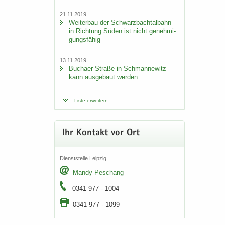
21.11.2019
Wei­ter­bau der Schwarz­bach­tal­bahn
in Rich­tung Süden ist nicht ge­neh­mi­
gungs­fä­hig
13.11.2019
Bu­ch­a­er Stra­ße in Sch­man­ne­witz
kann aus­ge­baut wer­den
Liste er­wei­tern ...
Ihr Kon­takt vor Ort
Dienst­stel­le Leip­zig
Mandy Peschang
0341 977 - 1004
0341 977 - 1099