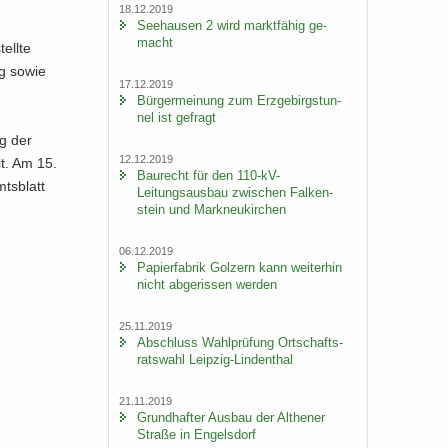
18.12.2019
See­hau­sen 2 wird markt­fä­hig ge­
macht
ell­te
ng sowie
17.12.2019
Bür­ger­mei­nung zum Erz­ge­birgs­tun­
nel ist ge­fragt
ng der
12.12.2019
llt. Am 15.
Bau­recht für den 110-​kV-
ts­blatt
Leitungsausbau zwi­schen Fal­ken­
stein und Mark­neu­kir­chen
06.12.2019
Pa­pier­fa­brik Golz­ern kann wei­ter­hin
nicht ab­ge­ris­sen wer­den
25.11.2019
Ab­schluss Wahl­prü­fung Ort­schafts­
rats­wahl Leipzig-​Lindenthal
21.11.2019
Grund­haf­ter Aus­bau der Alt­he­ner
Stra­ße in En­gels­dorf