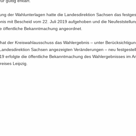
r gül­tig er­klärt.
ng der Wahl­un­ter­la­gen hatte die Lan­des­di­rek­ti­on Sach­sen das fest­ge­st
­nis mit Be­scheid vom 22. Juli 2019 auf­ge­ho­ben und die Neu­fest­stel­lu
te öf­fent­li­che Be­kannt­ma­chung an­ge­ord­net.
 hat der Kreis­wahl­aus­schuss das Wahl­er­geb­nis – unter Be­rück­sich­ti­gu
an­des­di­rek­ti­on Sach­sen an­ge­zeig­ten Ver­än­de­run­gen – neu fest­ge­ste
9 er­folg­te die öf­fent­li­che Be­kannt­ma­chung des Wahl­er­geb­nis­ses im Am
ei­ses Leip­zig.