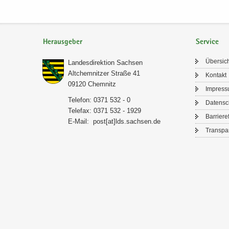
Herausgeber
Service
Über­sic
Lan­des­di­rek­ti­on Sach­sen
Alt­chem­nit­zer Stra­ße 41
Kon­takt
09120 Chem­nitz
Im­pres­
Te­le­fon: 0371 532 - 0
Da­ten­s
Te­le­fax: 0371 532 - 1929
Bar­rie­re­
E-​Mail:
post[at]lds.sach­sen.de
Trans­pa­