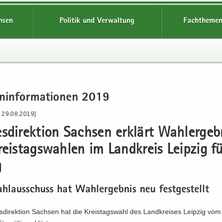
hsen
Politik und Verwaltung
Fachthemen
n­in­for­ma­tio­nen 2019
- 29.08.2019]
s­di­rek­ti­on Sach­sen er­klärt Wahl­er­geb­
eis­tags­wah­len im Land­kreis Leip­zig f
g
hl­aus­schuss hat Wahl­er­geb­nis neu fest­ge­stellt
­di­rek­ti­on Sach­sen hat die Kreis­tags­wahl des Land­krei­ses Leip­zig vo