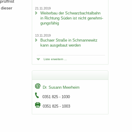
rüf­frist
 die­ser
21.11.2019
Wei­ter­bau der Schwarz­bach­tal­bahn
in Rich­tung Süden ist nicht ge­neh­mi­
gungs­fä­hig
13.11.2019
Bu­ch­a­er Stra­ße in Sch­man­ne­witz
kann aus­ge­baut wer­den
Liste er­wei­tern ...
Dr. Su­sann Meer­heim
0351 825 - 1030
0351 825 - 1003