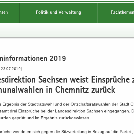
hsen
Politik und Verwaltung
Fachthemen
n­in­for­ma­tio­nen 2019
- 23.07.2019]
s­di­rek­ti­on Sach­sen weist Ein­sprü­che 
u­nal­wah­len in Chem­nitz zu­rück
Er­geb­nis der Stadt­rats­wahl und der Ort­schafts­rats­wah­len der Stadt C
­samt drei Ein­sprü­che bei der Lan­des­di­rek­ti­on Sach­sen ein­ge­gan­gen. 
r­den ge­prüft und im Er­geb­nis zu­rück­ge­wie­sen.
rü­che wen­de­ten sich gegen die Sitz­ver­tei­lung in Bezug auf die Par­tei