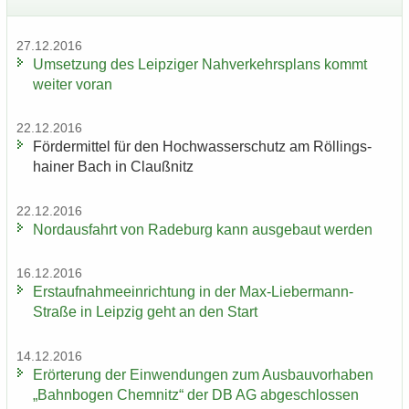
27.12.2016
Um­set­zung des Leip­zi­ger Nah­ver­kehrs­plans kommt
wei­ter voran
22.12.2016
För­der­mit­tel für den Hoch­was­ser­schutz am Röl­lings­
hai­ner Bach in Clau­ß­nitz
22.12.2016
Nord­aus­fahrt von Ra­de­burg kann aus­ge­baut wer­den
16.12.2016
Erst­auf­nah­me­ein­rich­tung in der Max-​Liebermann-
Straße in Leip­zig geht an den Start
14.12.2016
Er­ör­te­rung der Ein­wen­dun­gen zum Aus­bau­vor­ha­ben
„Bahn­bo­gen Chem­nitz“ der DB AG ab­ge­schlos­sen