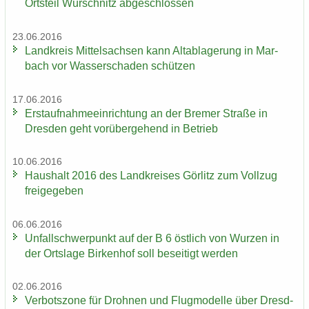
Orts­teil Wür­schnitz ab­ge­schlos­sen
23.06.2016
Land­kreis Mit­tel­sach­sen kann Alt­ab­la­ge­rung in Mar­
bach vor Was­ser­scha­den schüt­zen
17.06.2016
Erst­auf­nah­me­ein­rich­tung an der Bre­mer Stra­ße in
Dres­den geht vor­über­ge­hend in Be­trieb
10.06.2016
Haus­halt 2016 des Land­krei­ses Gör­litz zum Voll­zug
frei­ge­ge­ben
06.06.2016
Un­fall­schwer­punkt auf der B 6 öst­lich von Wur­zen in
der Orts­la­ge Bir­ken­hof soll be­sei­tigt wer­den
02.06.2016
Ver­bots­zo­ne für Droh­nen und Flug­mo­del­le über Dresd­