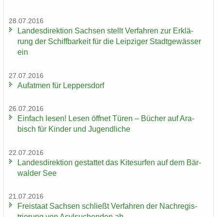
28.07.2016
Lan­des­di­rek­ti­on Sach­sen stellt Ver­fah­ren zur Er­klä­
rung der Schiff­bar­keit für die Leip­zi­ger Stadt­ge­wäs­ser
ein
27.07.2016
Auf­at­men für Lep­pers­dorf
26.07.2016
Ein­fach lesen! Lesen öff­net Türen – Bü­cher auf Ara­
bisch für Kin­der und Ju­gend­li­che
22.07.2016
Lan­des­di­rek­ti­on ge­stat­tet das Ki­te­sur­fen auf dem Bär­
wal­der See
21.07.2016
Frei­staat Sach­sen schließt Ver­fah­ren der Nach­re­gis­
trie­rung von Asyl­su­chen­den ab