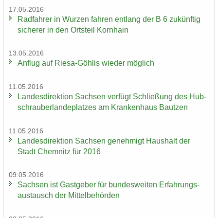
17.05.2016
Rad­fah­rer in Wur­zen fah­ren ent­lang der B 6 zu­künf­tig
si­che­rer in den Orts­teil Korn­hain
13.05.2016
An­flug auf Riesa-​Göhlis wie­der mög­lich
11.05.2016
Lan­des­di­rek­ti­on Sach­sen ver­fügt Schlie­ßung des Hub­
schrau­ber­lan­de­plat­zes am Kran­ken­haus Baut­zen
11.05.2016
Lan­des­di­rek­ti­on Sach­sen ge­neh­migt Haus­halt der
Stadt Chem­nitz für 2016
09.05.2016
Sach­sen ist Gast­ge­ber für bun­des­wei­ten Er­fah­rungs­
aus­tausch der Mit­tel­be­hör­den