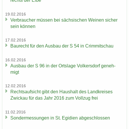
rechts der Elbe
19.02.2016
Ver­brau­cher müs­sen bei säch­si­schen Wei­nen si­cher
sein kön­nen
17.02.2016
Bau­recht für den Aus­bau der S 54 in Crim­mit­schau
16.02.2016
Aus­bau der S 96 in der Orts­la­ge Vol­kers­dorf ge­neh­
migt
12.02.2016
Rechts­auf­sicht gibt den Haus­halt des Land­krei­ses
Zwi­ckau für das Jahr 2016 zum Voll­zug frei
11.02.2016
Son­der­mes­sun­gen in St. Egi­di­en ab­ge­schlos­sen