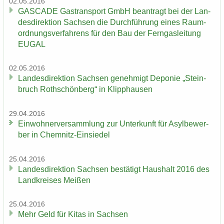
02.05.2016
GAS­CA­DE Gas­trans­port GmbH be­an­tragt bei der Lan­
des­di­rek­ti­on Sach­sen die Durch­füh­rung eines Raum­
ord­nungs­ver­fah­rens für den Bau der Fern­gas­lei­tung
EUGAL
02.05.2016
Lan­des­di­rek­ti­on Sach­sen ge­neh­migt De­po­nie „Stein­
bruch Roth­schön­berg“ in Klipp­hau­sen
29.04.2016
Ein­woh­ner­ver­samm­lung zur Un­ter­kunft für Asyl­be­wer­
ber in Chemnitz-​Einsiedel
25.04.2016
Lan­des­di­rek­ti­on Sach­sen be­stä­tigt Haus­halt 2016 des
Land­krei­ses Mei­ßen
25.04.2016
Mehr Geld für Kitas in Sach­sen