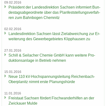
09.02.2016
Prä­si­dent der Lan­des­di­rek­ti­on Sach­sen in­for­miert Bun­
des­tags­ab­ge­ord­ne­te über das Plan­fest­stel­lungs­ver­fah­
ren zum Bahn­bo­gen Chem­nitz
02.02.2016
Lan­des­di­rek­ti­on Sach­sen lässt Ziel­ab­wei­chung zur Er­
wei­te­rung des Ge­wer­be­ge­bie­tes Klipp­hau­sen zu
27.01.2016
Schill & Seil­a­cher Che­mie GmbH kann wei­te­re Pro­
duk­ti­ons­an­la­ge in Be­trieb neh­men
15.01.2016
Neue 110 kV-​Hochspannungsleitung Reichenbach-​
Oberplanitz nimmt erste Pla­nungs­hür­de
11.01.2016
Frei­staat Sach­sen för­dert Fisch­wan­der­hil­fen an der
Zwi­ckau­er Mulde