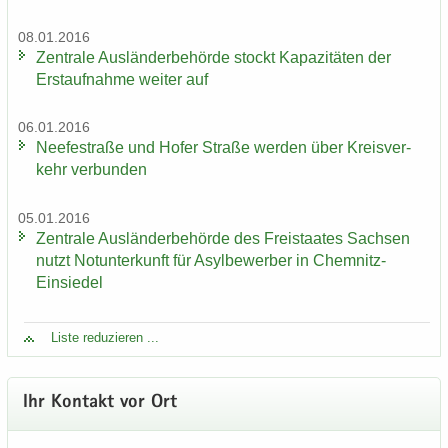
08.01.2016
Zen­tra­le Aus­län­der­be­hör­de stockt Ka­pa­zi­tä­ten der
Erst­auf­nah­me wei­ter auf
06.01.2016
Nee­fe­st­ra­ße und Hofer Stra­ße wer­den über Kreis­ver­
kehr ver­bun­den
05.01.2016
Zen­tra­le Aus­län­der­be­hör­de des Frei­staa­tes Sach­sen
nutzt Not­un­ter­kunft für Asyl­be­wer­ber in Chemnitz-​
Einsiedel
Liste re­du­zie­ren ...
Ihr Kon­takt vor Ort