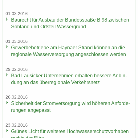
01.03.2016
Bau­recht für Aus­bau der Bun­des­stra­ße B 98 zwi­schen
Soh­land und Orts­teil Was­ser­grund
01.03.2016
Ge­wer­be­be­trie­be am Hay­na­er Strand kön­nen an die
re­gio­na­le Was­ser­ver­sor­gung an­ge­schlos­sen wer­den
29.02.2016
Bad Lau­si­cker Un­ter­neh­men er­hal­ten bes­se­re An­bin­
dung an das über­re­gio­na­le Ver­kehrs­netz
26.02.2016
Si­cher­heit der Strom­ver­sor­gung wird hö­he­ren An­for­de­
run­gen an­ge­passt
23.02.2016
Grü­nes Licht für wei­te­res Hoch­was­ser­schutz­vor­ha­ben