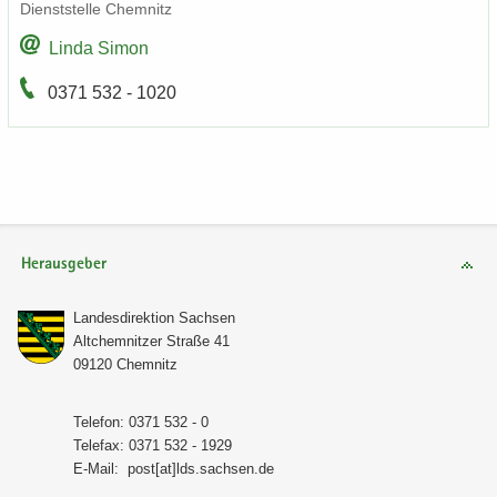
Dienst­stel­le Chem­nitz
Linda Simon
0371 532 - 1020
Herausgeber
Lan­des­di­rek­ti­on Sach­sen
Alt­chem­nit­zer Stra­ße 41
09120 Chem­nitz
Te­le­fon: 0371 532 - 0
Te­le­fax: 0371 532 - 1929
E-​Mail:
post[at]lds.sach­sen.de