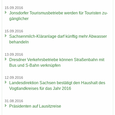
15.09.2016
Jons­dor­fer Tou­ris­mus­be­trie­be wer­den für Tou­ris­ten zu­
gäng­li­cher
15.09.2016
Sachsenmilch-​Kläranlage darf künf­tig mehr Ab­was­ser
be­han­deln
13.09.2016
Dresd­ner Ver­kehrs­be­trie­be kön­nen Stra­ßen­bahn mit
Bus und S-​Bahn ver­knüp­fen
12.09.2016
Lan­des­di­rek­ti­on Sach­sen be­stä­tigt den Haus­halt des
Vogt­land­krei­ses für das Jahr 2016
31.08.2016
Prä­si­den­ten auf Lau­sitz­rei­se