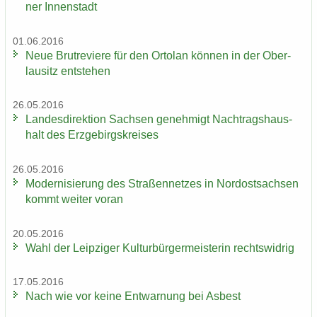
ner In­nen­stadt
01.06.2016
Neue Brut­re­vie­re für den Or­to­lan kön­nen in der Ober­
lau­sitz ent­ste­hen
26.05.2016
Lan­des­di­rek­ti­on Sach­sen ge­neh­migt Nach­trags­haus­
halt des Erz­ge­birgs­krei­ses
26.05.2016
Mo­der­ni­sie­rung des Stra­ßen­net­zes in Nord­ost­sach­sen
kommt wei­ter voran
20.05.2016
Wahl der Leip­zi­ger Kul­tur­bür­ger­meis­te­rin rechts­wid­rig
17.05.2016
Nach wie vor keine Ent­war­nung bei Asbest