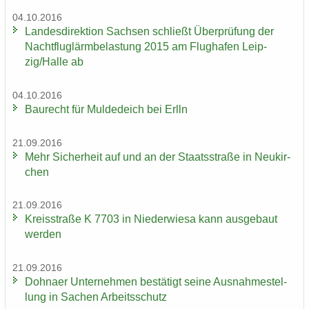
04.10.2016
Lan­des­di­rek­ti­on Sach­sen schließt Über­prü­fung der
Nacht­flug­lärm­be­las­tung 2015 am Flug­ha­fen Leip­
zig/Halle ab
04.10.2016
Bau­recht für Mul­de­deich bei Erlln
21.09.2016
Mehr Si­cher­heit auf und an der Staats­stra­ße in Neu­kir­
chen
21.09.2016
Kreis­stra­ße K 7703 in Nie­der­wie­sa kann aus­ge­baut
wer­den
21.09.2016
Dohna­er Un­ter­neh­men be­stä­tigt seine Aus­nah­me­stel­
lung in Sa­chen Ar­beits­schutz