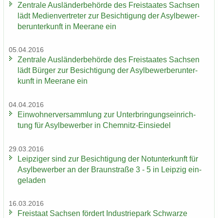
Zen­tra­le Aus­län­der­be­hör­de des Frei­staa­tes Sach­sen
lädt Me­di­en­ver­tre­ter zur Be­sich­ti­gung der Asyl­be­wer­
ber­un­ter­kunft in Meer­a­ne ein
05.04.2016
Zen­tra­le Aus­län­der­be­hör­de des Frei­staa­tes Sach­sen
lädt Bür­ger zur Be­sich­ti­gung der Asyl­be­wer­ber­un­ter­
kunft in Meer­a­ne ein
04.04.2016
Ein­woh­ner­ver­samm­lung zur Un­ter­brin­gungs­ein­rich­
tung für Asyl­be­wer­ber in Chemnitz-​Einsiedel
29.03.2016
Leip­zi­ger sind zur Be­sich­ti­gung der Not­un­ter­kunft für
Asyl­be­wer­ber an der Braun­stra­ße 3 - 5 in Leip­zig ein­
ge­la­den
16.03.2016
Frei­staat Sach­sen för­dert In­dus­trie­park Schwar­ze