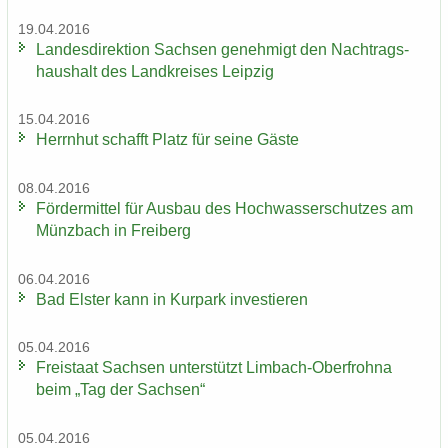
19.04.2016
Lan­des­di­rek­ti­on Sach­sen ge­neh­migt den Nach­trags­
haus­halt des Land­krei­ses Leip­zig
15.04.2016
Herrn­hut schafft Platz für seine Gäste
08.04.2016
För­der­mit­tel für Aus­bau des Hoch­was­ser­schut­zes am
Münz­bach in Frei­berg
06.04.2016
Bad Els­ter kann in Kur­park in­ves­tie­ren
05.04.2016
Frei­staat Sach­sen un­ter­stützt Limbach-​Oberfrohna
beim „Tag der Sach­sen“
05.04.2016