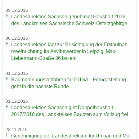
09.12.2016
Lan­des­di­rek­ti­on Sach­sen ge­neh­migt Haus­halt 2016
des Land­krei­ses Säch­si­sche Schweiz-​Osterzgebirge
06.12.2016
Lan­des­di­rek­ti­on lädt zur Be­sich­ti­gung der Erst­auf­nah­
me­ein­rich­tung für Asyl­be­wer­ber in Leip­zig, Max-​
Liebermann-Straße 36 b/c ein
01.12.2016
Raum­ord­nungs­ver­fah­ren für EUGAL-​Ferngasleitung
geht in die nächs­te Runde
01.12.2016
Lan­des­di­rek­ti­on Sach­sen gibt Dop­pel­haus­halt
2017/2018 des Land­krei­ses Baut­zen zum Voll­zug frei
22.11.2016
Ge­neh­mi­gung der Lan­des­di­rek­ti­on für Umbau und Mo­