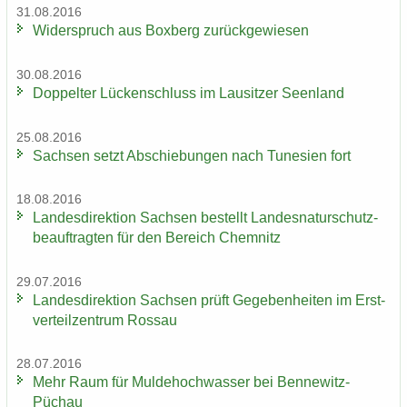
31.08.2016
Wi­der­spruch aus Box­berg zu­rück­ge­wie­sen
30.08.2016
Dop­pel­ter Lü­cken­schluss im Lau­sit­zer Se­en­land
25.08.2016
Sach­sen setzt Ab­schie­bun­gen nach Tu­ne­si­en fort
18.08.2016
Lan­des­di­rek­ti­on Sach­sen be­stellt Lan­des­na­tur­schutz­
be­auf­trag­ten für den Be­reich Chem­nitz
29.07.2016
Lan­des­di­rek­ti­on Sach­sen prüft Ge­ge­ben­hei­ten im Erst­
ver­teil­zen­trum Ros­sau
28.07.2016
Mehr Raum für Mul­de­hoch­was­ser bei Bennewitz-​
Püchau