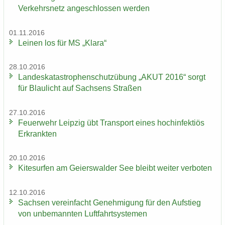
Ver­kehrs­netz an­ge­schlos­sen wer­den
01.11.2016
Lei­nen los für MS „Klara“
28.10.2016
Lan­des­ka­ta­stro­phen­schutz­übung „AKUT 2016“ sorgt
für Blau­licht auf Sach­sens Stra­ßen
27.10.2016
Feu­er­wehr Leip­zig übt Trans­port eines hoch­in­fek­ti­ös
Er­krank­ten
20.10.2016
Ki­te­sur­fen am Gei­ers­wal­der See bleibt wei­ter ver­bo­ten
12.10.2016
Sach­sen ver­ein­facht Ge­neh­mi­gung für den Auf­stieg
von un­be­mann­ten Luft­fahrt­sys­te­men