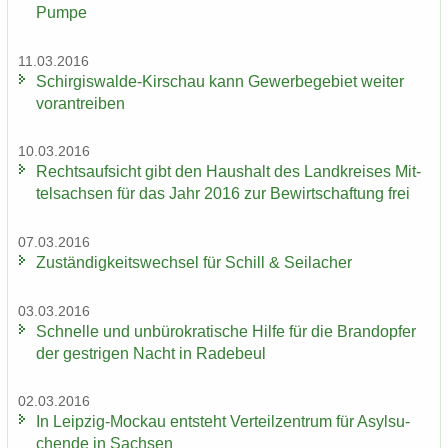
Pumpe
11.03.2016
Schirgiswalde-​Kirschau kann Ge­wer­be­ge­biet wei­ter
vor­an­trei­ben
10.03.2016
Rechts­auf­sicht gibt den Haus­halt des Land­krei­ses Mit­
tel­sach­sen für das Jahr 2016 zur Be­wirt­schaf­tung frei
07.03.2016
Zu­stän­dig­keits­wech­sel für Schill & Seil­a­cher
03.03.2016
Schnel­le und un­bü­ro­kra­ti­sche Hilfe für die Brand­op­fer
der gest­ri­gen Nacht in Ra­de­beul
02.03.2016
In Leipzig-​Mockau ent­steht Ver­teil­zen­trum für Asyl­su­
chen­de in Sach­sen