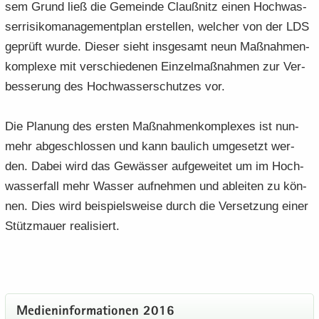
sem Grund ließ die Ge­mein­de Clau­ß­nitz einen Hoch­was­
ser­ri­si­ko­ma­nage­ment­plan er­stel­len, wel­cher von der LDS
ge­prüft wurde. Die­ser sieht ins­ge­samt neun Maß­nah­men­
kom­ple­xe mit ver­schie­de­nen Ein­zel­maß­nah­men zur Ver­
bes­se­rung des Hoch­was­ser­schut­zes vor.
Die Pla­nung des ers­ten Maß­nah­men­kom­ple­xes ist nun­
mehr ab­ge­schlos­sen und kann bau­lich um­ge­setzt wer­
den. Dabei wird das Ge­wäs­ser auf­ge­wei­tet um im Hoch­
was­ser­fall mehr Was­ser auf­neh­men und ab­lei­ten zu kön­
nen. Dies wird bei­spiels­wei­se durch die Ver­set­zung einer
Stütz­mau­er rea­li­siert.
Me­di­en­in­for­ma­tio­nen 2016