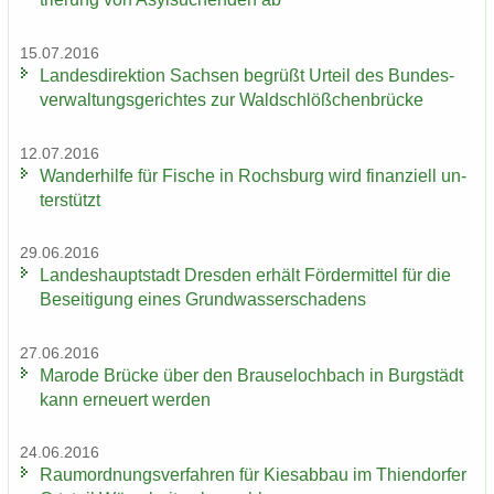
15.07.2016
Lan­des­di­rek­ti­on Sach­sen be­grüßt Ur­teil des Bun­des­
ver­wal­tungs­ge­rich­tes zur Wald­schlöß­chen­brü­cke
12.07.2016
Wan­der­hil­fe für Fi­sche in Rochs­burg wird fi­nan­zi­ell un­
ter­stützt
29.06.2016
Lan­des­haupt­stadt Dres­den er­hält För­der­mit­tel für die
Be­sei­ti­gung eines Grund­was­ser­scha­dens
27.06.2016
Ma­ro­de Brü­cke über den Brau­se­loch­bach in Burg­städt
kann er­neu­ert wer­den
24.06.2016
Raum­ord­nungs­ver­fah­ren für Kies­ab­bau im Thi­en­dor­fer