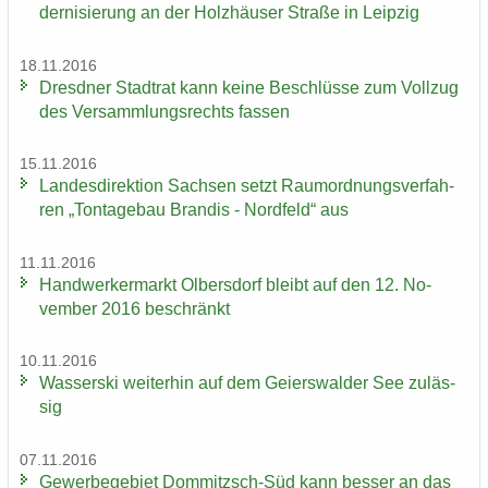
der­ni­sie­rung an der Holz­häu­ser Stra­ße in Leip­zig
18.11.2016
Dresd­ner Stadt­rat kann keine Be­schlüs­se zum Voll­zug
des Ver­samm­lungs­rechts fas­sen
15.11.2016
Lan­des­di­rek­ti­on Sach­sen setzt Raum­ord­nungs­ver­fah­
ren „Ton­ta­ge­bau Bran­dis - Nord­feld“ aus
11.11.2016
Hand­wer­ker­markt Ol­bers­dorf bleibt auf den 12. No­
vem­ber 2016 be­schränkt
10.11.2016
Was­ser­ski wei­ter­hin auf dem Gei­ers­wal­der See zu­läs­
sig
07.11.2016
Ge­wer­be­ge­biet Dommitzsch-​Süd kann bes­ser an das