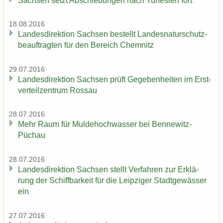
Sach­sen setzt Ab­schie­bun­gen nach Tu­ne­si­en fort
18.08.2016
Lan­des­di­rek­ti­on Sach­sen be­stellt Lan­des­na­tur­schutz­
be­auf­trag­ten für den Be­reich Chem­nitz
29.07.2016
Lan­des­di­rek­ti­on Sach­sen prüft Ge­ge­ben­hei­ten im Erst­
ver­teil­zen­trum Ros­sau
28.07.2016
Mehr Raum für Mul­de­hoch­was­ser bei Bennewitz-​
Püchau
28.07.2016
Lan­des­di­rek­ti­on Sach­sen stellt Ver­fah­ren zur Er­klä­
rung der Schiff­bar­keit für die Leip­zi­ger Stadt­ge­wäs­ser
ein
27.07.2016