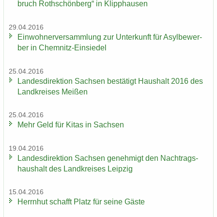
bruch Roth­schön­berg“ in Klipp­hau­sen
29.04.2016
Ein­woh­ner­ver­samm­lung zur Un­ter­kunft für Asyl­be­wer­
ber in Chemnitz-​Einsiedel
25.04.2016
Lan­des­di­rek­ti­on Sach­sen be­stä­tigt Haus­halt 2016 des
Land­krei­ses Mei­ßen
25.04.2016
Mehr Geld für Kitas in Sach­sen
19.04.2016
Lan­des­di­rek­ti­on Sach­sen ge­neh­migt den Nach­trags­
haus­halt des Land­krei­ses Leip­zig
15.04.2016
Herrn­hut schafft Platz für seine Gäste