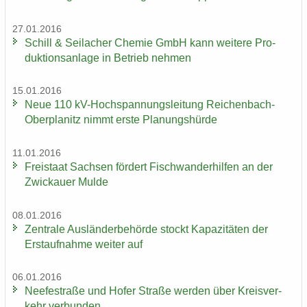
27.01.2016
Schill & Seil­a­cher Che­mie GmbH kann wei­te­re Pro­
duk­ti­ons­an­la­ge in Be­trieb neh­men
15.01.2016
Neue 110 kV-​Hochspannungsleitung Reichenbach-​
Oberplanitz nimmt erste Pla­nungs­hür­de
11.01.2016
Frei­staat Sach­sen för­dert Fisch­wan­der­hil­fen an der
Zwi­ckau­er Mulde
08.01.2016
Zen­tra­le Aus­län­der­be­hör­de stockt Ka­pa­zi­tä­ten der
Erst­auf­nah­me wei­ter auf
06.01.2016
Nee­fe­st­ra­ße und Hofer Stra­ße wer­den über Kreis­ver­
kehr ver­bun­den