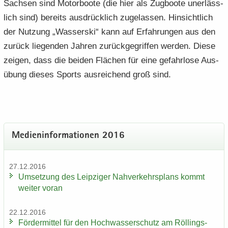
Sach­sen sind Mo­tor­boo­te (die hier als Zug­boo­te un­er­läss­
lich sind) be­reits aus­drück­lich zu­ge­las­sen. Hin­sicht­lich
der Nut­zung „Was­ser­ski“ kann auf Er­fah­run­gen aus den
zu­rück lie­gen­den Jah­ren zu­rück­ge­grif­fen wer­den. Diese
zei­gen, dass die bei­den Flä­chen für eine ge­fahr­lo­se Aus­
übung die­ses Sports aus­rei­chend groß sind.
Me­di­en­in­for­ma­tio­nen 2016
27.12.2016
Um­set­zung des Leip­zi­ger Nah­ver­kehrs­plans kommt
wei­ter voran
22.12.2016
För­der­mit­tel für den Hoch­was­ser­schutz am Röl­lings­