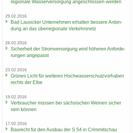
re­gio­na­le Was­ser­ver­sor­gung an­ge­schlos­sen wer­den
29.02.2016
Bad Lau­si­cker Un­ter­neh­men er­hal­ten bes­se­re An­bin­
dung an das über­re­gio­na­le Ver­kehrs­netz
26.02.2016
Si­cher­heit der Strom­ver­sor­gung wird hö­he­ren An­for­de­
run­gen an­ge­passt
23.02.2016
Grü­nes Licht für wei­te­res Hoch­was­ser­schutz­vor­ha­ben
rechts der Elbe
19.02.2016
Ver­brau­cher müs­sen bei säch­si­schen Wei­nen si­cher
sein kön­nen
17.02.2016
Bau­recht für den Aus­bau der S 54 in Crim­mit­schau