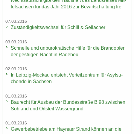
Rechts­auf­sicht gibt den Haus­halt des Land­krei­ses Mit­
tel­sach­sen für das Jahr 2016 zur Be­wirt­schaf­tung frei
07.03.2016
Zu­stän­dig­keits­wech­sel für Schill & Seil­a­cher
03.03.2016
Schnel­le und un­bü­ro­kra­ti­sche Hilfe für die Brand­op­fer
der gest­ri­gen Nacht in Ra­de­beul
02.03.2016
In Leipzig-​Mockau ent­steht Ver­teil­zen­trum für Asyl­su­
chen­de in Sach­sen
01.03.2016
Bau­recht für Aus­bau der Bun­des­stra­ße B 98 zwi­schen
Soh­land und Orts­teil Was­ser­grund
01.03.2016
Ge­wer­be­be­trie­be am Hay­na­er Strand kön­nen an die