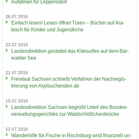
Auf­at­men für Lep­pers­dorf
26.07.2016
Ein­fach lesen! Lesen öff­net Türen – Bü­cher auf Ara­
bisch für Kin­der und Ju­gend­li­che
22.07.2016
Lan­des­di­rek­ti­on ge­stat­tet das Ki­te­sur­fen auf dem Bär­
wal­der See
21.07.2016
Frei­staat Sach­sen schließt Ver­fah­ren der Nach­re­gis­
trie­rung von Asyl­su­chen­den ab
15.07.2016
Lan­des­di­rek­ti­on Sach­sen be­grüßt Ur­teil des Bun­des­
ver­wal­tungs­ge­rich­tes zur Wald­schlöß­chen­brü­cke
12.07.2016
Wan­der­hil­fe für Fi­sche in Rochs­burg wird fi­nan­zi­ell un­