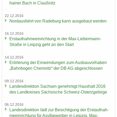
hai­ner Bach in Clau­ß­nitz
22.12.2016
Nord­aus­fahrt von Ra­de­burg kann aus­ge­baut wer­den
16.12.2016
Erst­auf­nah­me­ein­rich­tung in der Max-​Liebermann-
Straße in Leip­zig geht an den Start
14.12.2016
Er­ör­te­rung der Ein­wen­dun­gen zum Aus­bau­vor­ha­ben
„Bahn­bo­gen Chem­nitz“ der DB AG ab­ge­schlos­sen
09.12.2016
Lan­des­di­rek­ti­on Sach­sen ge­neh­migt Haus­halt 2016
des Land­krei­ses Säch­si­sche Schweiz-​Osterzgebirge
06.12.2016
Lan­des­di­rek­ti­on lädt zur Be­sich­ti­gung der Erst­auf­nah­
me­ein­rich­tung für Asyl­be­wer­ber in Leip­zig, Max-​