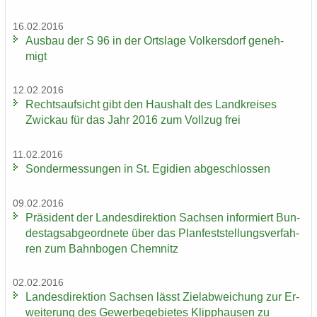
16.02.2016
Aus­bau der S 96 in der Orts­la­ge Vol­kers­dorf ge­neh­
migt
12.02.2016
Rechts­auf­sicht gibt den Haus­halt des Land­krei­ses
Zwi­ckau für das Jahr 2016 zum Voll­zug frei
11.02.2016
Son­der­mes­sun­gen in St. Egi­di­en ab­ge­schlos­sen
09.02.2016
Prä­si­dent der Lan­des­di­rek­ti­on Sach­sen in­for­miert Bun­
des­tags­ab­ge­ord­ne­te über das Plan­fest­stel­lungs­ver­fah­
ren zum Bahn­bo­gen Chem­nitz
02.02.2016
Lan­des­di­rek­ti­on Sach­sen lässt Ziel­ab­wei­chung zur Er­
wei­te­rung des Ge­wer­be­ge­bie­tes Klipp­hau­sen zu