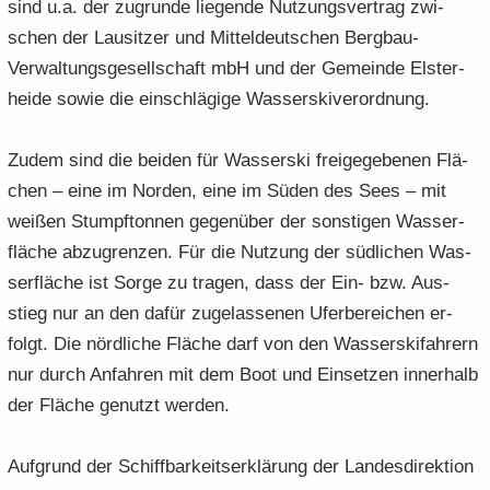
sind u.a. der zu­grun­de lie­gen­de Nut­zungs­ver­trag zwi­
schen der Lau­sit­zer und Mit­tel­deut­schen Bergbau-​
Verwaltungsgesellschaft mbH und der Ge­mein­de Els­ter­
hei­de sowie die ein­schlä­gi­ge Was­ser­s­ki­ver­ord­nung.
Zudem sind die bei­den für Was­ser­ski frei­ge­ge­be­nen Flä­
chen – eine im Nor­den, eine im Süden des Sees – mit
wei­ßen Stumpf­ton­nen ge­gen­über der sons­ti­gen Was­ser­
flä­che ab­zu­gren­zen. Für die Nut­zung der süd­li­chen Was­
ser­flä­che ist Sorge zu tra­gen, dass der Ein- bzw. Aus­
stieg nur an den dafür zu­ge­las­se­nen Ufer­be­rei­chen er­
folgt. Die nörd­li­che Flä­che darf von den Was­ser­ski­fah­rern
nur durch An­fah­ren mit dem Boot und Ein­set­zen in­ner­halb
der Flä­che ge­nutzt wer­den.
Auf­grund der Schiff­bar­keits­er­klä­rung der Lan­des­di­rek­ti­on