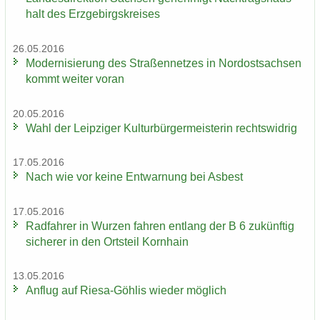
halt des Erz­ge­birgs­krei­ses
26.05.2016
Mo­der­ni­sie­rung des Stra­ßen­net­zes in Nord­ost­sach­sen
kommt wei­ter voran
20.05.2016
Wahl der Leip­zi­ger Kul­tur­bür­ger­meis­te­rin rechts­wid­rig
17.05.2016
Nach wie vor keine Ent­war­nung bei Asbest
17.05.2016
Rad­fah­rer in Wur­zen fah­ren ent­lang der B 6 zu­künf­tig
si­che­rer in den Orts­teil Korn­hain
13.05.2016
An­flug auf Riesa-​Göhlis wie­der mög­lich