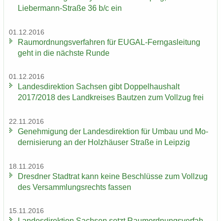
Liebermann-Straße 36 b/c ein
01.12.2016
Raum­ord­nungs­ver­fah­ren für EUGAL-​Ferngasleitung
geht in die nächs­te Runde
01.12.2016
Lan­des­di­rek­ti­on Sach­sen gibt Dop­pel­haus­halt
2017/2018 des Land­krei­ses Baut­zen zum Voll­zug frei
22.11.2016
Ge­neh­mi­gung der Lan­des­di­rek­ti­on für Umbau und Mo­
der­ni­sie­rung an der Holz­häu­ser Stra­ße in Leip­zig
18.11.2016
Dresd­ner Stadt­rat kann keine Be­schlüs­se zum Voll­zug
des Ver­samm­lungs­rechts fas­sen
15.11.2016
Lan­des­di­rek­ti­on Sach­sen setzt Raum­ord­nungs­ver­fah­