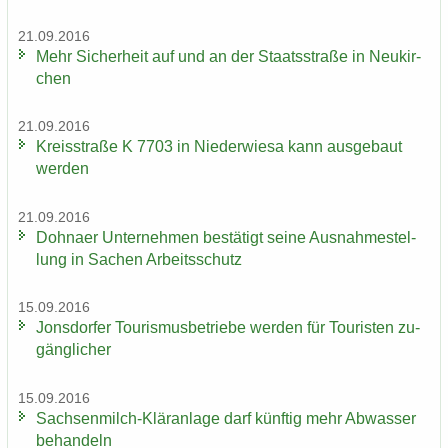
21.09.2016
Mehr Si­cher­heit auf und an der Staats­stra­ße in Neu­kir­
chen
21.09.2016
Kreis­stra­ße K 7703 in Nie­der­wie­sa kann aus­ge­baut
wer­den
21.09.2016
Dohna­er Un­ter­neh­men be­stä­tigt seine Aus­nah­me­stel­
lung in Sa­chen Ar­beits­schutz
15.09.2016
Jons­dor­fer Tou­ris­mus­be­trie­be wer­den für Tou­ris­ten zu­
gäng­li­cher
15.09.2016
Sachsenmilch-​Kläranlage darf künf­tig mehr Ab­was­ser
be­han­deln