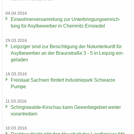
04.04.2016
Ein­woh­ner­ver­samm­lung zur Un­ter­brin­gungs­ein­rich­
tung für Asyl­be­wer­ber in Chemnitz-​Einsiedel
29.03.2016
Leip­zi­ger sind zur Be­sich­ti­gung der Not­un­ter­kunft für
Asyl­be­wer­ber an der Braun­stra­ße 3 - 5 in Leip­zig ein­
ge­la­den
16.03.2016
Frei­staat Sach­sen för­dert In­dus­trie­park Schwar­ze
Pumpe
11.03.2016
Schirgiswalde-​Kirschau kann Ge­wer­be­ge­biet wei­ter
vor­an­trei­ben
10.03.2016