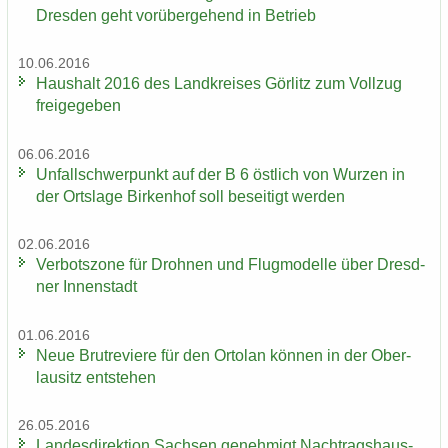
Dres­den geht vor­über­ge­hend in Be­trieb
10.06.2016
Haus­halt 2016 des Land­krei­ses Gör­litz zum Voll­zug
frei­ge­ge­ben
06.06.2016
Un­fall­schwer­punkt auf der B 6 öst­lich von Wur­zen in
der Orts­la­ge Bir­ken­hof soll be­sei­tigt wer­den
02.06.2016
Ver­bots­zo­ne für Droh­nen und Flug­mo­del­le über Dresd­
ner In­nen­stadt
01.06.2016
Neue Brut­re­vie­re für den Or­to­lan kön­nen in der Ober­
lau­sitz ent­ste­hen
26.05.2016
Lan­des­di­rek­ti­on Sach­sen ge­neh­migt Nach­trags­haus­