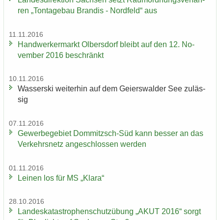
ren „Ton­ta­ge­bau Bran­dis - Nord­feld“ aus
11.11.2016
Hand­wer­ker­markt Ol­bers­dorf bleibt auf den 12. No­
vem­ber 2016 be­schränkt
10.11.2016
Was­ser­ski wei­ter­hin auf dem Gei­ers­wal­der See zu­läs­
sig
07.11.2016
Ge­wer­be­ge­biet Dommitzsch-​Süd kann bes­ser an das
Ver­kehrs­netz an­ge­schlos­sen wer­den
01.11.2016
Lei­nen los für MS „Klara“
28.10.2016
Lan­des­ka­ta­stro­phen­schutz­übung „AKUT 2016“ sorgt