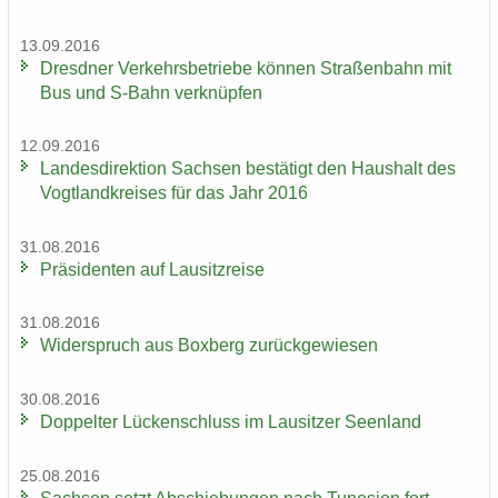
13.09.2016
Dresd­ner Ver­kehrs­be­trie­be kön­nen Stra­ßen­bahn mit
Bus und S-​Bahn ver­knüp­fen
12.09.2016
Lan­des­di­rek­ti­on Sach­sen be­stä­tigt den Haus­halt des
Vogt­land­krei­ses für das Jahr 2016
31.08.2016
Prä­si­den­ten auf Lau­sitz­rei­se
31.08.2016
Wi­der­spruch aus Box­berg zu­rück­ge­wie­sen
30.08.2016
Dop­pel­ter Lü­cken­schluss im Lau­sit­zer Se­en­land
25.08.2016