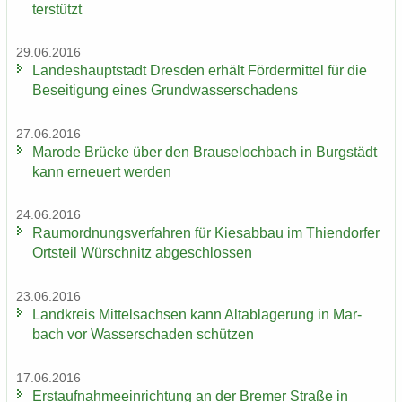
ter­stützt
29.06.2016
Lan­des­haupt­stadt Dres­den er­hält För­der­mit­tel für die
Be­sei­ti­gung eines Grund­was­ser­scha­dens
27.06.2016
Ma­ro­de Brü­cke über den Brau­se­loch­bach in Burg­städt
kann er­neu­ert wer­den
24.06.2016
Raum­ord­nungs­ver­fah­ren für Kies­ab­bau im Thi­en­dor­fer
Orts­teil Wür­schnitz ab­ge­schlos­sen
23.06.2016
Land­kreis Mit­tel­sach­sen kann Alt­ab­la­ge­rung in Mar­
bach vor Was­ser­scha­den schüt­zen
17.06.2016
Erst­auf­nah­me­ein­rich­tung an der Bre­mer Stra­ße in