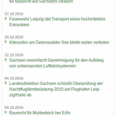
für Blau­licht auf Sach­sens Stra­ßen
27.10.2016
Feu­er­wehr Leip­zig übt Trans­port eines hoch­in­fek­ti­ös
Er­krank­ten
20.10.2016
Ki­te­sur­fen am Gei­ers­wal­der See bleibt wei­ter ver­bo­ten
12.10.2016
Sach­sen ver­ein­facht Ge­neh­mi­gung für den Auf­stieg
von un­be­mann­ten Luft­fahrt­sys­te­men
04.10.2016
Lan­des­di­rek­ti­on Sach­sen schließt Über­prü­fung der
Nacht­flug­lärm­be­las­tung 2015 am Flug­ha­fen Leip­
zig/Halle ab
04.10.2016
Bau­recht für Mul­de­deich bei Erlln