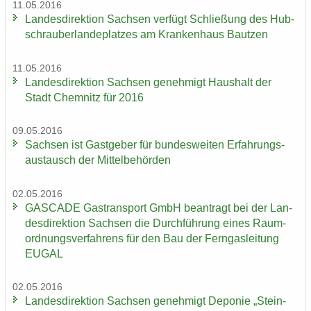
11.05.2016
Lan­des­di­rek­ti­on Sach­sen ver­fügt Schlie­ßung des Hub­
schrau­ber­lan­de­plat­zes am Kran­ken­haus Baut­zen
11.05.2016
Lan­des­di­rek­ti­on Sach­sen ge­neh­migt Haus­halt der
Stadt Chem­nitz für 2016
09.05.2016
Sach­sen ist Gast­ge­ber für bun­des­wei­ten Er­fah­rungs­
aus­tausch der Mit­tel­be­hör­den
02.05.2016
GAS­CA­DE Gas­trans­port GmbH be­an­tragt bei der Lan­
des­di­rek­ti­on Sach­sen die Durch­füh­rung eines Raum­
ord­nungs­ver­fah­rens für den Bau der Fern­gas­lei­tung
EUGAL
02.05.2016
Lan­des­di­rek­ti­on Sach­sen ge­neh­migt De­po­nie „Stein­