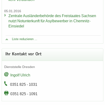
05.01.2016
Zen­tra­le Aus­län­der­be­hör­de des Frei­staa­tes Sach­sen
nutzt Not­un­ter­kunft für Asyl­be­wer­ber in Chemnitz-​
Einsiedel
Liste re­du­zie­ren ...
Ihr Kon­takt vor Ort
Dienst­stel­le Dres­den
In­golf Ul­rich
0351 825 - 1031
0351 825 - 1091