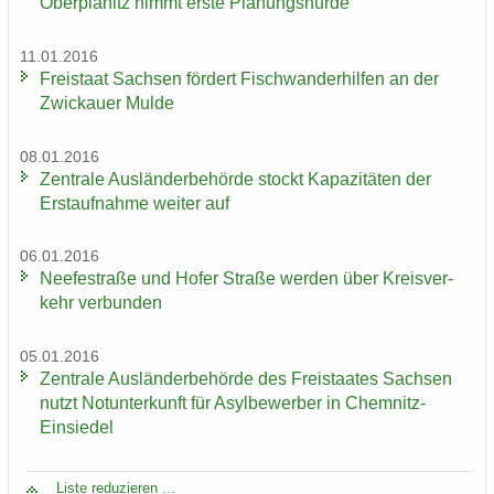
Oberplanitz nimmt erste Pla­nungs­hür­de
11.01.2016
Frei­staat Sach­sen för­dert Fisch­wan­der­hil­fen an der
Zwi­ckau­er Mulde
08.01.2016
Zen­tra­le Aus­län­der­be­hör­de stockt Ka­pa­zi­tä­ten der
Erst­auf­nah­me wei­ter auf
06.01.2016
Nee­fe­st­ra­ße und Hofer Stra­ße wer­den über Kreis­ver­
kehr ver­bun­den
05.01.2016
Zen­tra­le Aus­län­der­be­hör­de des Frei­staa­tes Sach­sen
nutzt Not­un­ter­kunft für Asyl­be­wer­ber in Chemnitz-​
Einsiedel
Liste re­du­zie­ren ...