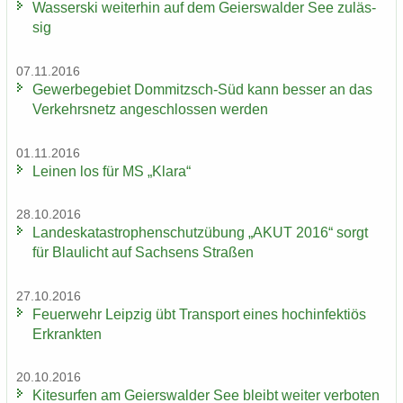
Was­ser­ski wei­ter­hin auf dem Gei­ers­wal­der See zu­läs­
sig
07.11.2016
Ge­wer­be­ge­biet Dommitzsch-​Süd kann bes­ser an das
Ver­kehrs­netz an­ge­schlos­sen wer­den
01.11.2016
Lei­nen los für MS „Klara“
28.10.2016
Lan­des­ka­ta­stro­phen­schutz­übung „AKUT 2016“ sorgt
für Blau­licht auf Sach­sens Stra­ßen
27.10.2016
Feu­er­wehr Leip­zig übt Trans­port eines hoch­in­fek­ti­ös
Er­krank­ten
20.10.2016
Ki­te­sur­fen am Gei­ers­wal­der See bleibt wei­ter ver­bo­ten