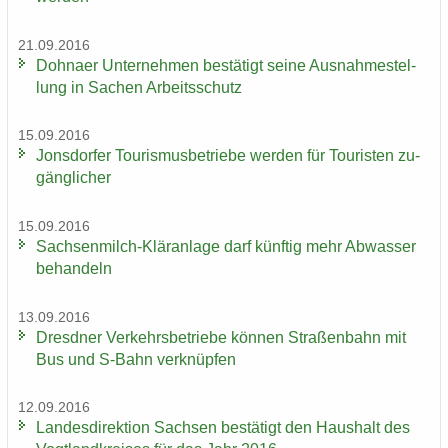
21.09.2016
Dohna­er Un­ter­neh­men be­stä­tigt seine Aus­nah­me­stel­
lung in Sa­chen Ar­beits­schutz
15.09.2016
Jons­dor­fer Tou­ris­mus­be­trie­be wer­den für Tou­ris­ten zu­
gäng­li­cher
15.09.2016
Sachsenmilch-​Kläranlage darf künf­tig mehr Ab­was­ser
be­han­deln
13.09.2016
Dresd­ner Ver­kehrs­be­trie­be kön­nen Stra­ßen­bahn mit
Bus und S-​Bahn ver­knüp­fen
12.09.2016
Lan­des­di­rek­ti­on Sach­sen be­stä­tigt den Haus­halt des