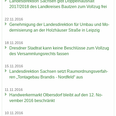
Lan­des­di­rek­ti­on Sach­sen gibt Dop­pel­haus­halt
2017/2018 des Land­krei­ses Baut­zen zum Voll­zug frei
22.11.2016
Ge­neh­mi­gung der Lan­des­di­rek­ti­on für Umbau und Mo­
der­ni­sie­rung an der Holz­häu­ser Stra­ße in Leip­zig
18.11.2016
Dresd­ner Stadt­rat kann keine Be­schlüs­se zum Voll­zug
des Ver­samm­lungs­rechts fas­sen
15.11.2016
Lan­des­di­rek­ti­on Sach­sen setzt Raum­ord­nungs­ver­fah­
ren „Ton­ta­ge­bau Bran­dis - Nord­feld“ aus
11.11.2016
Hand­wer­ker­markt Ol­bers­dorf bleibt auf den 12. No­
vem­ber 2016 be­schränkt
10.11.2016