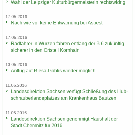
Wahl der Leip­zi­ger Kul­tur­bür­ger­meis­te­rin rechts­wid­rig
17.05.2016
Nach wie vor keine Ent­war­nung bei Asbest
17.05.2016
Rad­fah­rer in Wur­zen fah­ren ent­lang der B 6 zu­künf­tig
si­che­rer in den Orts­teil Korn­hain
13.05.2016
An­flug auf Riesa-​Göhlis wie­der mög­lich
11.05.2016
Lan­des­di­rek­ti­on Sach­sen ver­fügt Schlie­ßung des Hub­
schrau­ber­lan­de­plat­zes am Kran­ken­haus Baut­zen
11.05.2016
Lan­des­di­rek­ti­on Sach­sen ge­neh­migt Haus­halt der
Stadt Chem­nitz für 2016