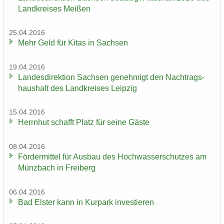
Land­krei­ses Mei­ßen
25.04.2016
Mehr Geld für Kitas in Sach­sen
19.04.2016
Lan­des­di­rek­ti­on Sach­sen ge­neh­migt den Nach­trags­
haus­halt des Land­krei­ses Leip­zig
15.04.2016
Herrn­hut schafft Platz für seine Gäste
08.04.2016
För­der­mit­tel für Aus­bau des Hoch­was­ser­schut­zes am
Münz­bach in Frei­berg
06.04.2016
Bad Els­ter kann in Kur­park in­ves­tie­ren