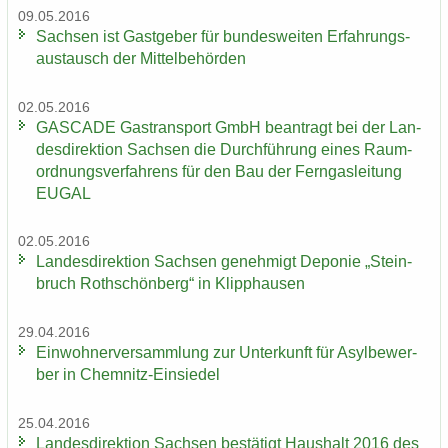
09.05.2016
Sach­sen ist Gast­ge­ber für bun­des­wei­ten Er­fah­rungs­
aus­tausch der Mit­tel­be­hör­den
02.05.2016
GAS­CA­DE Gas­trans­port GmbH be­an­tragt bei der Lan­
des­di­rek­ti­on Sach­sen die Durch­füh­rung eines Raum­
ord­nungs­ver­fah­rens für den Bau der Fern­gas­lei­tung
EUGAL
02.05.2016
Lan­des­di­rek­ti­on Sach­sen ge­neh­migt De­po­nie „Stein­
bruch Roth­schön­berg“ in Klipp­hau­sen
29.04.2016
Ein­woh­ner­ver­samm­lung zur Un­ter­kunft für Asyl­be­wer­
ber in Chemnitz-​Einsiedel
25.04.2016
Lan­des­di­rek­ti­on Sach­sen be­stä­tigt Haus­halt 2016 des