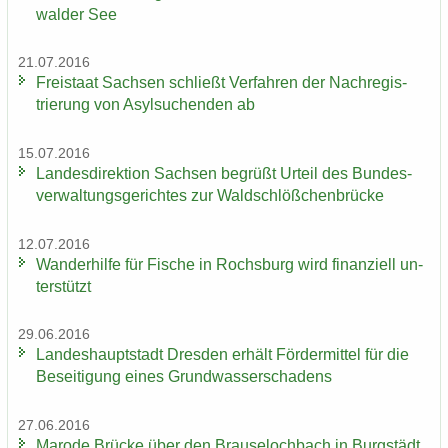
wal­der See
21.07.2016
Frei­staat Sach­sen schließt Ver­fah­ren der Nach­re­gis­
trie­rung von Asyl­su­chen­den ab
15.07.2016
Lan­des­di­rek­ti­on Sach­sen be­grüßt Ur­teil des Bun­des­
ver­wal­tungs­ge­rich­tes zur Wald­schlöß­chen­brü­cke
12.07.2016
Wan­der­hil­fe für Fi­sche in Rochs­burg wird fi­nan­zi­ell un­
ter­stützt
29.06.2016
Lan­des­haupt­stadt Dres­den er­hält För­der­mit­tel für die
Be­sei­ti­gung eines Grund­was­ser­scha­dens
27.06.2016
Ma­ro­de Brü­cke über den Brau­se­loch­bach in Burg­städt