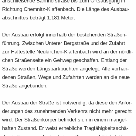
an­schlie­ßen­de Bahn­hof­stra­ße bis zum Orts­aus­gang in
Rich­tung Chemnitz-​Klaffenbach. Die Länge des Aus­bau­
ab­schnit­tes be­trägt 1.181 Meter.
Der Aus­bau er­folgt in­ner­halb der be­stehen­den Stra­ßen­
füh­rung. Zwi­schen Un­te­rer Berg­stra­ße und der Zu­fahrt
zur Hal­te­stel­le Neukirchen-​Klaffenbach wird an der nörd­li­
chen Stra­ßen­sei­te ein Geh­weg ge­schaf­fen. Ent­lang der
Stra­ße wer­den Längs­park­buch­ten an­ge­legt. Alle vor­han­
de­nen Stra­ßen, Wege und Zu­fahr­ten wer­den an die neue
Stra­ße an­ge­bun­den.
Der Aus­bau der Stra­ße ist not­wen­dig, da diese den An­for­
de­run­gen des zu­neh­men­den Ver­kehrs nicht mehr ge­recht
wird. Der Stra­ßen­kör­per be­fin­det sich in einem man­gel­
haf­ten Zu­stand. Er weist er­heb­li­che Trag­fä­hig­keits­schä­