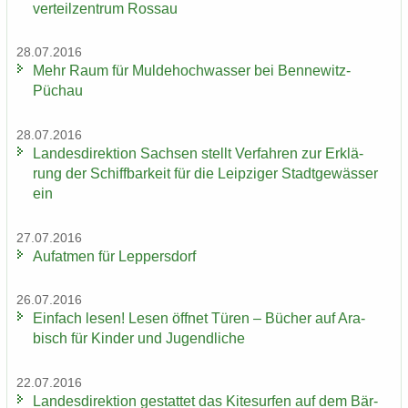
ver­teil­zen­trum Ros­sau
28.07.2016
Mehr Raum für Mul­de­hoch­was­ser bei Bennewitz-​
Püchau
28.07.2016
Lan­des­di­rek­ti­on Sach­sen stellt Ver­fah­ren zur Er­klä­
rung der Schiff­bar­keit für die Leip­zi­ger Stadt­ge­wäs­ser
ein
27.07.2016
Auf­at­men für Lep­pers­dorf
26.07.2016
Ein­fach lesen! Lesen öff­net Türen – Bü­cher auf Ara­
bisch für Kin­der und Ju­gend­li­che
22.07.2016
Lan­des­di­rek­ti­on ge­stat­tet das Ki­te­sur­fen auf dem Bär­