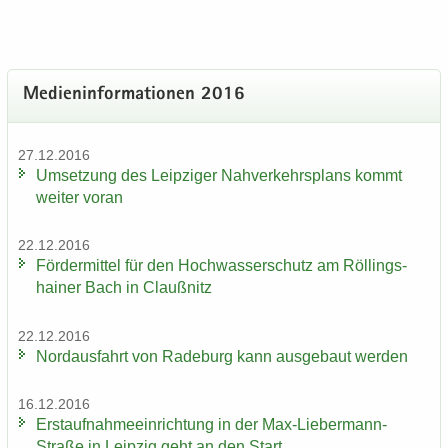
Me­di­en­in­for­ma­tio­nen 2016
27.12.2016
Um­set­zung des Leip­zi­ger Nah­ver­kehrs­plans kommt
wei­ter voran
22.12.2016
För­der­mit­tel für den Hoch­was­ser­schutz am Röl­lings­
hai­ner Bach in Clau­ß­nitz
22.12.2016
Nord­aus­fahrt von Ra­de­burg kann aus­ge­baut wer­den
16.12.2016
Erst­auf­nah­me­ein­rich­tung in der Max-​Liebermann-
Straße in Leip­zig geht an den Start