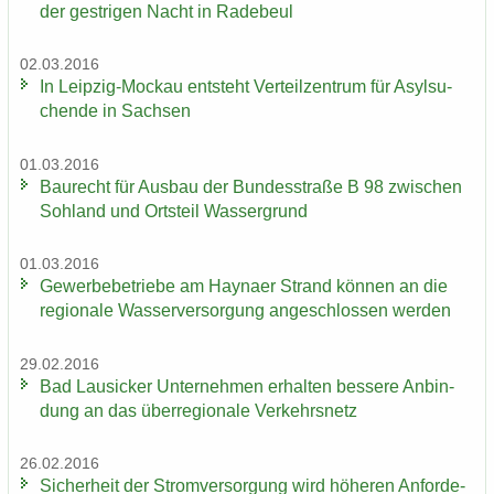
der gest­ri­gen Nacht in Ra­de­beul
02.03.2016
In Leipzig-​Mockau ent­steht Ver­teil­zen­trum für Asyl­su­
chen­de in Sach­sen
01.03.2016
Bau­recht für Aus­bau der Bun­des­stra­ße B 98 zwi­schen
Soh­land und Orts­teil Was­ser­grund
01.03.2016
Ge­wer­be­be­trie­be am Hay­na­er Strand kön­nen an die
re­gio­na­le Was­ser­ver­sor­gung an­ge­schlos­sen wer­den
29.02.2016
Bad Lau­si­cker Un­ter­neh­men er­hal­ten bes­se­re An­bin­
dung an das über­re­gio­na­le Ver­kehrs­netz
26.02.2016
Si­cher­heit der Strom­ver­sor­gung wird hö­he­ren An­for­de­