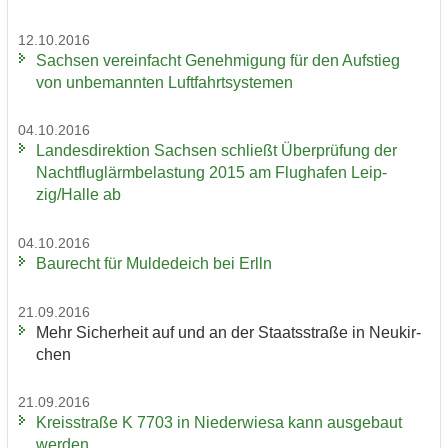
12.10.2016
Sach­sen ver­ein­facht Ge­neh­mi­gung für den Auf­stieg
von un­be­mann­ten Luft­fahrt­sys­te­men
04.10.2016
Lan­des­di­rek­ti­on Sach­sen schließt Über­prü­fung der
Nacht­flug­lärm­be­las­tung 2015 am Flug­ha­fen Leip­
zig/Halle ab
04.10.2016
Bau­recht für Mul­de­deich bei Erlln
21.09.2016
Mehr Si­cher­heit auf und an der Staats­stra­ße in Neu­kir­
chen
21.09.2016
Kreis­stra­ße K 7703 in Nie­der­wie­sa kann aus­ge­baut
wer­den