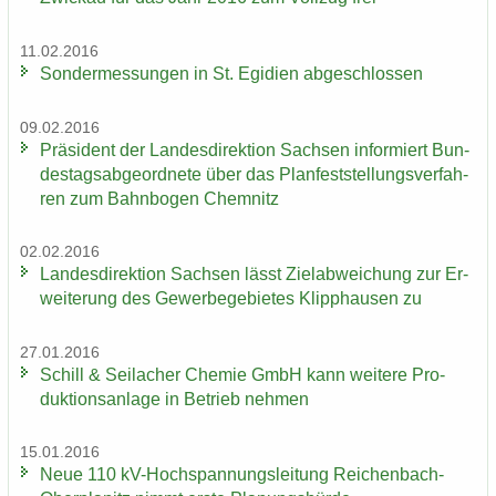
11.02.2016
Son­der­mes­sun­gen in St. Egi­di­en ab­ge­schlos­sen
09.02.2016
Prä­si­dent der Lan­des­di­rek­ti­on Sach­sen in­for­miert Bun­
des­tags­ab­ge­ord­ne­te über das Plan­fest­stel­lungs­ver­fah­
ren zum Bahn­bo­gen Chem­nitz
02.02.2016
Lan­des­di­rek­ti­on Sach­sen lässt Ziel­ab­wei­chung zur Er­
wei­te­rung des Ge­wer­be­ge­bie­tes Klipp­hau­sen zu
27.01.2016
Schill & Seil­a­cher Che­mie GmbH kann wei­te­re Pro­
duk­ti­ons­an­la­ge in Be­trieb neh­men
15.01.2016
Neue 110 kV-​Hochspannungsleitung Reichenbach-​