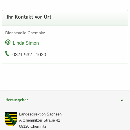
Ihr Kon­takt vor Ort
Dienst­stel­le Chem­nitz
Linda Simon
0371 532 - 1020
Herausgeber
Lan­des­di­rek­ti­on Sach­sen
Alt­chem­nit­zer Stra­ße 41
09120 Chem­nitz