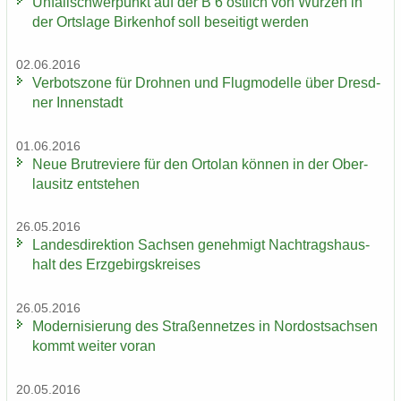
Un­fall­schwer­punkt auf der B 6 öst­lich von Wur­zen in
der Orts­la­ge Bir­ken­hof soll be­sei­tigt wer­den
02.06.2016
Ver­bots­zo­ne für Droh­nen und Flug­mo­del­le über Dresd­
ner In­nen­stadt
01.06.2016
Neue Brut­re­vie­re für den Or­to­lan kön­nen in der Ober­
lau­sitz ent­ste­hen
26.05.2016
Lan­des­di­rek­ti­on Sach­sen ge­neh­migt Nach­trags­haus­
halt des Erz­ge­birgs­krei­ses
26.05.2016
Mo­der­ni­sie­rung des Stra­ßen­net­zes in Nord­ost­sach­sen
kommt wei­ter voran
20.05.2016