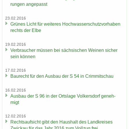
run­gen an­ge­passt
23.02.2016
Grü­nes Licht für wei­te­res Hoch­was­ser­schutz­vor­ha­ben
rechts der Elbe
19.02.2016
Ver­brau­cher müs­sen bei säch­si­schen Wei­nen si­cher
sein kön­nen
17.02.2016
Bau­recht für den Aus­bau der S 54 in Crim­mit­schau
16.02.2016
Aus­bau der S 96 in der Orts­la­ge Vol­kers­dorf ge­neh­
migt
12.02.2016
Rechts­auf­sicht gibt den Haus­halt des Land­krei­ses
Zwi­ckau für das Jahr 2016 zum Voll­zug frei