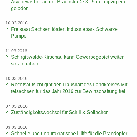
Asyl­be­wer­ber an der Braun­stra­ße 3 - 5 in Leip­zig ein­
ge­la­den
16.03.2016
Frei­staat Sach­sen för­dert In­dus­trie­park Schwar­ze
Pumpe
11.03.2016
Schirgiswalde-​Kirschau kann Ge­wer­be­ge­biet wei­ter
vor­an­trei­ben
10.03.2016
Rechts­auf­sicht gibt den Haus­halt des Land­krei­ses Mit­
tel­sach­sen für das Jahr 2016 zur Be­wirt­schaf­tung frei
07.03.2016
Zu­stän­dig­keits­wech­sel für Schill & Seil­a­cher
03.03.2016
Schnel­le und un­bü­ro­kra­ti­sche Hilfe für die Brand­op­fer