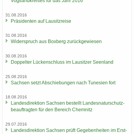
Vogt­land­krei­ses für das Jahr 2016
31.08.2016
Prä­si­den­ten auf Lau­sitz­rei­se
31.08.2016
Wi­der­spruch aus Box­berg zu­rück­ge­wie­sen
30.08.2016
Dop­pel­ter Lü­cken­schluss im Lau­sit­zer Se­en­land
25.08.2016
Sach­sen setzt Ab­schie­bun­gen nach Tu­ne­si­en fort
18.08.2016
Lan­des­di­rek­ti­on Sach­sen be­stellt Lan­des­na­tur­schutz­
be­auf­trag­ten für den Be­reich Chem­nitz
29.07.2016
Lan­des­di­rek­ti­on Sach­sen prüft Ge­ge­ben­hei­ten im Erst­