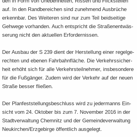
den in Form von Un­eben­hei­ten, Ris­sen und Flick­stel­len
auf. In den Rand­be­rei­chen sind zu­neh­mend Aus­brü­che
er­kenn­bar. Des Wei­te­ren sind nur zum Teil beid­sei­ti­ge
Geh­we­ge vor­han­den. Auch ent­spricht die Stra­ßen­ent­wäs­
se­rung nicht den ak­tu­el­len Er­for­der­nis­sen.
Der Aus­bau der S 239 dient der Her­stel­lung einer re­gel­ge­
rech­ten und ebe­nen Fahr­bahn­flä­che. Die Ver­kehrs­si­cher­
heit er­höht sich für alle Ver­kehrs­teil­neh­mer, ins­be­son­de­re
für die Fuß­gän­ger. Zudem wird der Ver­kehr auf der neuen
Stra­ße bes­ser flie­ßen.
Der Plan­fest­stel­lungs­be­schluss wird zu je­der­manns Ein­
sicht vom 24. Ok­to­ber bis zum 7. No­vem­ber 2016 in der
Stadt­ver­wal­tung Chem­nitz und der Ge­mein­de­ver­wal­tung
Neu­kir­chen/Erz­ge­bir­ge öf­fent­lich aus­ge­legt.