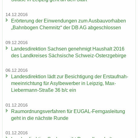
14.12.2016
Er­ör­te­rung der Ein­wen­dun­gen zum Aus­bau­vor­ha­ben
„Bahn­bo­gen Chem­nitz“ der DB AG ab­ge­schlos­sen
09.12.2016
Lan­des­di­rek­ti­on Sach­sen ge­neh­migt Haus­halt 2016
des Land­krei­ses Säch­si­sche Schweiz-​Osterzgebirge
06.12.2016
Lan­des­di­rek­ti­on lädt zur Be­sich­ti­gung der Erst­auf­nah­
me­ein­rich­tung für Asyl­be­wer­ber in Leip­zig, Max-​
Liebermann-Straße 36 b/c ein
01.12.2016
Raum­ord­nungs­ver­fah­ren für EUGAL-​Ferngasleitung
geht in die nächs­te Runde
01.12.2016