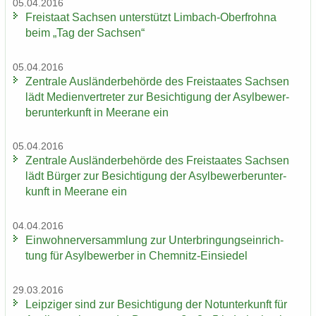
05.04.2016
Frei­staat Sach­sen un­ter­stützt Limbach-​Oberfrohna
beim „Tag der Sach­sen“
05.04.2016
Zen­tra­le Aus­län­der­be­hör­de des Frei­staa­tes Sach­sen
lädt Me­di­en­ver­tre­ter zur Be­sich­ti­gung der Asyl­be­wer­
ber­un­ter­kunft in Meer­a­ne ein
05.04.2016
Zen­tra­le Aus­län­der­be­hör­de des Frei­staa­tes Sach­sen
lädt Bür­ger zur Be­sich­ti­gung der Asyl­be­wer­ber­un­ter­
kunft in Meer­a­ne ein
04.04.2016
Ein­woh­ner­ver­samm­lung zur Un­ter­brin­gungs­ein­rich­
tung für Asyl­be­wer­ber in Chemnitz-​Einsiedel
29.03.2016
Leip­zi­ger sind zur Be­sich­ti­gung der Not­un­ter­kunft für