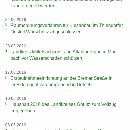
kann er­neu­ert wer­den
24.06.2016
Raum­ord­nungs­ver­fah­ren für Kies­ab­bau im Thi­en­dor­fer
Orts­teil Wür­schnitz ab­ge­schlos­sen
23.06.2016
Land­kreis Mit­tel­sach­sen kann Alt­ab­la­ge­rung in Mar­
bach vor Was­ser­scha­den schüt­zen
17.06.2016
Erst­auf­nah­me­ein­rich­tung an der Bre­mer Stra­ße in
Dres­den geht vor­über­ge­hend in Be­trieb
10.06.2016
Haus­halt 2016 des Land­krei­ses Gör­litz zum Voll­zug
frei­ge­ge­ben
06.06.2016