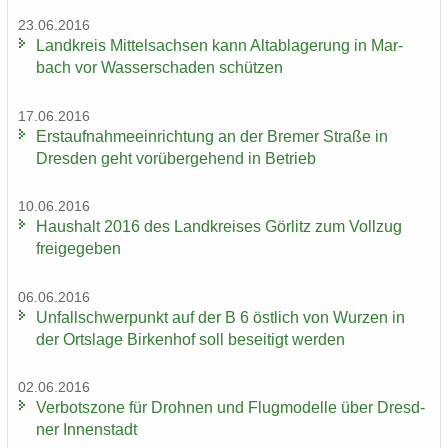
23.06.2016
Land­kreis Mit­tel­sach­sen kann Alt­ab­la­ge­rung in Mar­
bach vor Was­ser­scha­den schüt­zen
17.06.2016
Erst­auf­nah­me­ein­rich­tung an der Bre­mer Stra­ße in
Dres­den geht vor­über­ge­hend in Be­trieb
10.06.2016
Haus­halt 2016 des Land­krei­ses Gör­litz zum Voll­zug
frei­ge­ge­ben
06.06.2016
Un­fall­schwer­punkt auf der B 6 öst­lich von Wur­zen in
der Orts­la­ge Bir­ken­hof soll be­sei­tigt wer­den
02.06.2016
Ver­bots­zo­ne für Droh­nen und Flug­mo­del­le über Dresd­
ner In­nen­stadt