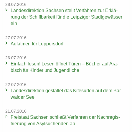
28.07.2016
Lan­des­di­rek­ti­on Sach­sen stellt Ver­fah­ren zur Er­klä­
rung der Schiff­bar­keit für die Leip­zi­ger Stadt­ge­wäs­ser
ein
27.07.2016
Auf­at­men für Lep­pers­dorf
26.07.2016
Ein­fach lesen! Lesen öff­net Türen – Bü­cher auf Ara­
bisch für Kin­der und Ju­gend­li­che
22.07.2016
Lan­des­di­rek­ti­on ge­stat­tet das Ki­te­sur­fen auf dem Bär­
wal­der See
21.07.2016
Frei­staat Sach­sen schließt Ver­fah­ren der Nach­re­gis­
trie­rung von Asyl­su­chen­den ab