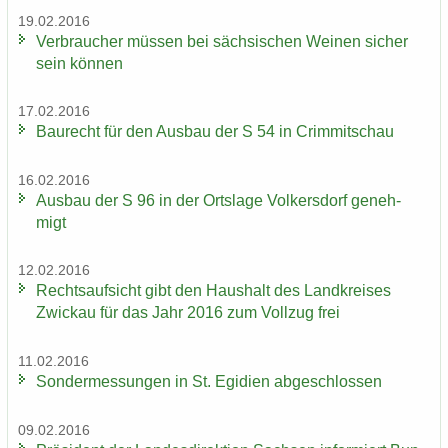
19.02.2016
Ver­brau­cher müs­sen bei säch­si­schen Wei­nen si­cher
sein kön­nen
17.02.2016
Bau­recht für den Aus­bau der S 54 in Crim­mit­schau
16.02.2016
Aus­bau der S 96 in der Orts­la­ge Vol­kers­dorf ge­neh­
migt
12.02.2016
Rechts­auf­sicht gibt den Haus­halt des Land­krei­ses
Zwi­ckau für das Jahr 2016 zum Voll­zug frei
11.02.2016
Son­der­mes­sun­gen in St. Egi­di­en ab­ge­schlos­sen
09.02.2016