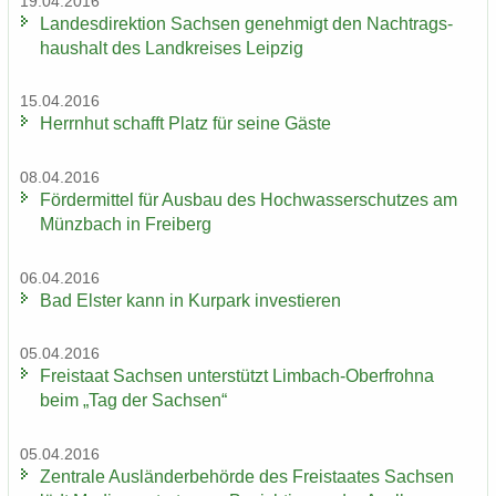
19.04.2016
Lan­des­di­rek­ti­on Sach­sen ge­neh­migt den Nach­trags­
haus­halt des Land­krei­ses Leip­zig
15.04.2016
Herrn­hut schafft Platz für seine Gäste
08.04.2016
För­der­mit­tel für Aus­bau des Hoch­was­ser­schut­zes am
Münz­bach in Frei­berg
06.04.2016
Bad Els­ter kann in Kur­park in­ves­tie­ren
05.04.2016
Frei­staat Sach­sen un­ter­stützt Limbach-​Oberfrohna
beim „Tag der Sach­sen“
05.04.2016
Zen­tra­le Aus­län­der­be­hör­de des Frei­staa­tes Sach­sen