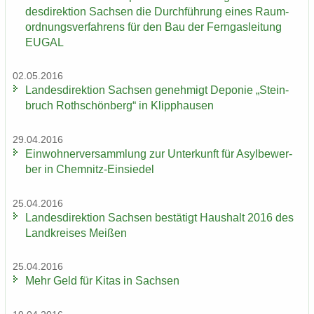
des­di­rek­ti­on Sach­sen die Durch­füh­rung eines Raum­
ord­nungs­ver­fah­rens für den Bau der Fern­gas­lei­tung
EUGAL
02.05.2016
Lan­des­di­rek­ti­on Sach­sen ge­neh­migt De­po­nie „Stein­
bruch Roth­schön­berg“ in Klipp­hau­sen
29.04.2016
Ein­woh­ner­ver­samm­lung zur Un­ter­kunft für Asyl­be­wer­
ber in Chemnitz-​Einsiedel
25.04.2016
Lan­des­di­rek­ti­on Sach­sen be­stä­tigt Haus­halt 2016 des
Land­krei­ses Mei­ßen
25.04.2016
Mehr Geld für Kitas in Sach­sen