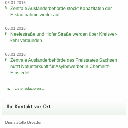
08.01.2016
Zen­tra­le Aus­län­der­be­hör­de stockt Ka­pa­zi­tä­ten der
Erst­auf­nah­me wei­ter auf
06.01.2016
Nee­fe­st­ra­ße und Hofer Stra­ße wer­den über Kreis­ver­
kehr ver­bun­den
05.01.2016
Zen­tra­le Aus­län­der­be­hör­de des Frei­staa­tes Sach­sen
nutzt Not­un­ter­kunft für Asyl­be­wer­ber in Chemnitz-​
Einsiedel
Liste re­du­zie­ren ...
Ihr Kon­takt vor Ort
Dienst­stel­le Dres­den