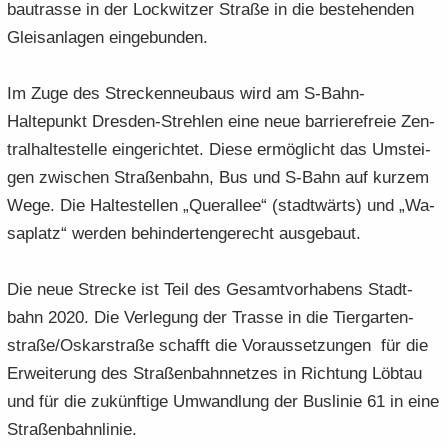
bau­tras­se in der Lock­wit­zer Stra­ße in die be­stehen­den
Gleis­an­la­gen ein­ge­bun­den.
Im Zuge des Stre­cken­neu­baus wird am S-​Bahn-
Haltepunkt Dresden-​Strehlen eine neue bar­rie­re­freie Zen­
tral­hal­te­stel­le ein­ge­rich­tet. Diese er­mög­licht das Um­stei­
gen zwi­schen Stra­ßen­bahn, Bus und S-​Bahn auf kur­zem
Wege. Die Hal­te­stel­len „Quer­al­lee“ (stadt­wärts) und „Wa­
sa­platz“ wer­den be­hin­der­ten­ge­recht aus­ge­baut.
Die neue Stre­cke ist Teil des Ge­samt­vor­ha­bens Stadt­
bahn 2020. Die Ver­le­gung der Tras­se in die Tier­gar­ten­
stra­ße/Os­kar­stra­ße schafft die Vor­aus­set­zun­gen für die
Er­wei­te­rung des Stra­ßen­bahn­net­zes in Rich­tung Löb­tau
und für die zu­künf­ti­ge Um­wand­lung der Bus­li­nie 61 in eine
Stra­ßen­bahn­li­nie.