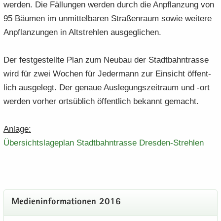
wer­den. Die Fäl­lun­gen wer­den durch die An­pflan­zung von
95 Bäu­men im un­mit­tel­ba­ren Stra­ßen­raum sowie wei­te­re
An­pflan­zun­gen in Alt­streh­len aus­ge­gli­chen.
Der fest­ge­stell­te Plan zum Neu­bau der Stadt­bahn­tras­se
wird für zwei Wo­chen für Je­der­mann zur Ein­sicht öf­fent­
lich aus­ge­legt. Der ge­naue Aus­le­gungs­zeit­raum und -ort
wer­den vor­her orts­üb­lich öf­fent­lich be­kannt ge­macht.
An­la­ge:
Über­sichts­la­ge­plan Stadt­bahn­tras­se Dresden-​​Strehlen
Me­di­en­in­for­ma­tio­nen 2016