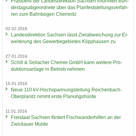
Prä­si­dent der Lan­des­di­rek­ti­on Sach­sen in­for­miert Bun­
des­tags­ab­ge­ord­ne­te über das Plan­fest­stel­lungs­ver­fah­
ren zum Bahn­bo­gen Chem­nitz
02.02.2016
Lan­des­di­rek­ti­on Sach­sen lässt Ziel­ab­wei­chung zur Er­
wei­te­rung des Ge­wer­be­ge­bie­tes Klipp­hau­sen zu
27.01.2016
Schill & Seil­a­cher Che­mie GmbH kann wei­te­re Pro­
duk­ti­ons­an­la­ge in Be­trieb neh­men
15.01.2016
Neue 110 kV-​Hochspannungsleitung Reichenbach-​
Oberplanitz nimmt erste Pla­nungs­hür­de
11.01.2016
Frei­staat Sach­sen för­dert Fisch­wan­der­hil­fen an der
Zwi­ckau­er Mulde