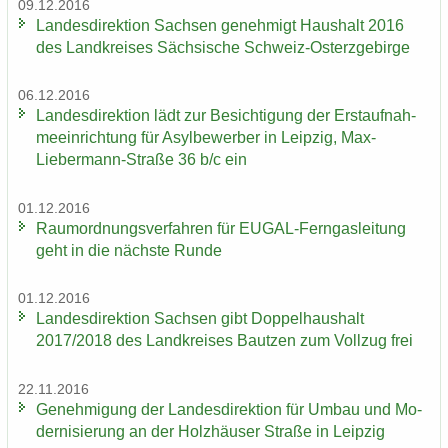
09.12.2016
Lan­des­di­rek­ti­on Sach­sen ge­neh­migt Haus­halt 2016
des Land­krei­ses Säch­si­sche Schweiz-​Osterzgebirge
06.12.2016
Lan­des­di­rek­ti­on lädt zur Be­sich­ti­gung der Erst­auf­nah­
me­ein­rich­tung für Asyl­be­wer­ber in Leip­zig, Max-​
Liebermann-Straße 36 b/c ein
01.12.2016
Raum­ord­nungs­ver­fah­ren für EUGAL-​Ferngasleitung
geht in die nächs­te Runde
01.12.2016
Lan­des­di­rek­ti­on Sach­sen gibt Dop­pel­haus­halt
2017/2018 des Land­krei­ses Baut­zen zum Voll­zug frei
22.11.2016
Ge­neh­mi­gung der Lan­des­di­rek­ti­on für Umbau und Mo­
der­ni­sie­rung an der Holz­häu­ser Stra­ße in Leip­zig