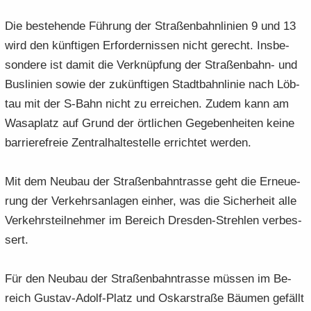
Die be­stehen­de Füh­rung der Stra­ßen­bahn­li­ni­en 9 und 13
wird den künf­ti­gen Er­for­der­nis­sen nicht ge­recht. Ins­be­
son­de­re ist damit die Ver­knüp­fung der Straßenbahn-​ und
Bus­li­ni­en sowie der zu­künf­ti­gen Stadt­bahn­li­nie nach Löb­
tau mit der S-​Bahn nicht zu er­rei­chen. Zudem kann am
Wa­sa­platz auf Grund der ört­li­chen Ge­ge­ben­hei­ten keine
bar­rie­re­freie Zen­tral­hal­te­stel­le er­rich­tet wer­den.
Mit dem Neu­bau der Stra­ßen­bahn­tras­se geht die Er­neue­
rung der Ver­kehrs­an­la­gen ein­her, was die Si­cher­heit alle
Ver­kehrs­teil­neh­mer im Be­reich Dresden-​Strehlen ver­bes­
sert.
Für den Neu­bau der Stra­ßen­bahn­tras­se müs­sen im Be­
reich Gustav-​Adolf-Platz und Os­kar­stra­ße Bäu­men ge­fällt