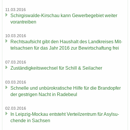
11.03.2016
Schirgiswalde-​Kirschau kann Ge­wer­be­ge­biet wei­ter
vor­an­trei­ben
10.03.2016
Rechts­auf­sicht gibt den Haus­halt des Land­krei­ses Mit­
tel­sach­sen für das Jahr 2016 zur Be­wirt­schaf­tung frei
07.03.2016
Zu­stän­dig­keits­wech­sel für Schill & Seil­a­cher
03.03.2016
Schnel­le und un­bü­ro­kra­ti­sche Hilfe für die Brand­op­fer
der gest­ri­gen Nacht in Ra­de­beul
02.03.2016
In Leipzig-​Mockau ent­steht Ver­teil­zen­trum für Asyl­su­
chen­de in Sach­sen