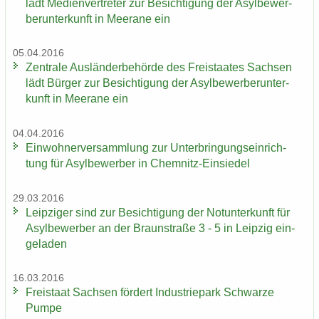
lädt Me­di­en­ver­tre­ter zur Be­sich­ti­gung der Asyl­be­wer­
ber­un­ter­kunft in Meer­a­ne ein
05.04.2016
Zen­tra­le Aus­län­der­be­hör­de des Frei­staa­tes Sach­sen
lädt Bür­ger zur Be­sich­ti­gung der Asyl­be­wer­ber­un­ter­
kunft in Meer­a­ne ein
04.04.2016
Ein­woh­ner­ver­samm­lung zur Un­ter­brin­gungs­ein­rich­
tung für Asyl­be­wer­ber in Chemnitz-​Einsiedel
29.03.2016
Leip­zi­ger sind zur Be­sich­ti­gung der Not­un­ter­kunft für
Asyl­be­wer­ber an der Braun­stra­ße 3 - 5 in Leip­zig ein­
ge­la­den
16.03.2016
Frei­staat Sach­sen för­dert In­dus­trie­park Schwar­ze
Pumpe