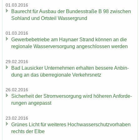
01.03.2016
Bau­recht für Aus­bau der Bun­des­stra­ße B 98 zwi­schen
Soh­land und Orts­teil Was­ser­grund
01.03.2016
Ge­wer­be­be­trie­be am Hay­na­er Strand kön­nen an die
re­gio­na­le Was­ser­ver­sor­gung an­ge­schlos­sen wer­den
29.02.2016
Bad Lau­si­cker Un­ter­neh­men er­hal­ten bes­se­re An­bin­
dung an das über­re­gio­na­le Ver­kehrs­netz
26.02.2016
Si­cher­heit der Strom­ver­sor­gung wird hö­he­ren An­for­de­
run­gen an­ge­passt
23.02.2016
Grü­nes Licht für wei­te­res Hoch­was­ser­schutz­vor­ha­ben
rechts der Elbe