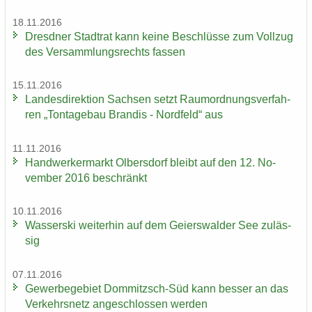
18.11.2016
Dresd­ner Stadt­rat kann keine Be­schlüs­se zum Voll­zug
des Ver­samm­lungs­rechts fas­sen
15.11.2016
Lan­des­di­rek­ti­on Sach­sen setzt Raum­ord­nungs­ver­fah­
ren „Ton­ta­ge­bau Bran­dis - Nord­feld“ aus
11.11.2016
Hand­wer­ker­markt Ol­bers­dorf bleibt auf den 12. No­
vem­ber 2016 be­schränkt
10.11.2016
Was­ser­ski wei­ter­hin auf dem Gei­ers­wal­der See zu­läs­
sig
07.11.2016
Ge­wer­be­ge­biet Dommitzsch-​Süd kann bes­ser an das
Ver­kehrs­netz an­ge­schlos­sen wer­den