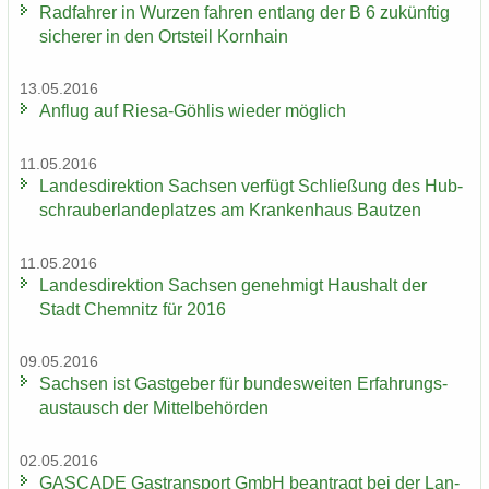
Rad­fah­rer in Wur­zen fah­ren ent­lang der B 6 zu­künf­tig
si­che­rer in den Orts­teil Korn­hain
13.05.2016
An­flug auf Riesa-​Göhlis wie­der mög­lich
11.05.2016
Lan­des­di­rek­ti­on Sach­sen ver­fügt Schlie­ßung des Hub­
schrau­ber­lan­de­plat­zes am Kran­ken­haus Baut­zen
11.05.2016
Lan­des­di­rek­ti­on Sach­sen ge­neh­migt Haus­halt der
Stadt Chem­nitz für 2016
09.05.2016
Sach­sen ist Gast­ge­ber für bun­des­wei­ten Er­fah­rungs­
aus­tausch der Mit­tel­be­hör­den
02.05.2016
GAS­CA­DE Gas­trans­port GmbH be­an­tragt bei der Lan­