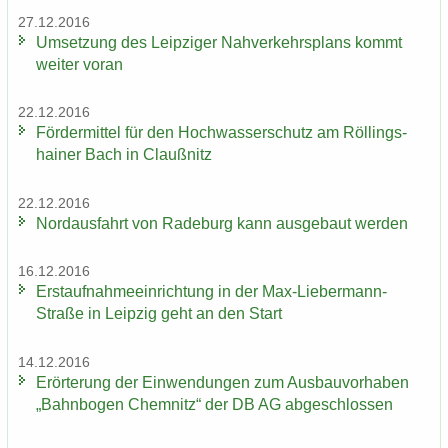
27.12.2016
Um­set­zung des Leip­zi­ger Nah­ver­kehrs­plans kommt
wei­ter voran
22.12.2016
För­der­mit­tel für den Hoch­was­ser­schutz am Röl­lings­
hai­ner Bach in Clau­ß­nitz
22.12.2016
Nord­aus­fahrt von Ra­de­burg kann aus­ge­baut wer­den
16.12.2016
Erst­auf­nah­me­ein­rich­tung in der Max-​Liebermann-
Straße in Leip­zig geht an den Start
14.12.2016
Er­ör­te­rung der Ein­wen­dun­gen zum Aus­bau­vor­ha­ben
„Bahn­bo­gen Chem­nitz“ der DB AG ab­ge­schlos­sen