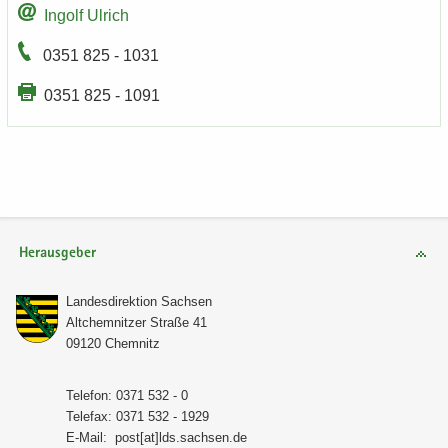
In­golf Ul­rich
0351 825 - 1031
0351 825 - 1091
Herausgeber
Lan­des­di­rek­ti­on Sach­sen
Alt­chem­nit­zer Stra­ße 41
09120 Chem­nitz
Te­le­fon: 0371 532 - 0
Te­le­fax: 0371 532 - 1929
E-​Mail:
post[at]lds.sach­sen.de