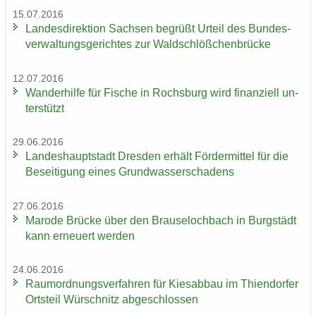
15.07.2016
Lan­des­di­rek­ti­on Sach­sen be­grüßt Ur­teil des Bun­des­
ver­wal­tungs­ge­rich­tes zur Wald­schlöß­chen­brü­cke
12.07.2016
Wan­der­hil­fe für Fi­sche in Rochs­burg wird fi­nan­zi­ell un­
ter­stützt
29.06.2016
Lan­des­haupt­stadt Dres­den er­hält För­der­mit­tel für die
Be­sei­ti­gung eines Grund­was­ser­scha­dens
27.06.2016
Ma­ro­de Brü­cke über den Brau­se­loch­bach in Burg­städt
kann er­neu­ert wer­den
24.06.2016
Raum­ord­nungs­ver­fah­ren für Kies­ab­bau im Thi­en­dor­fer
Orts­teil Wür­schnitz ab­ge­schlos­sen