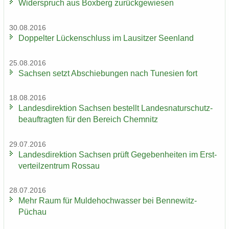
Wi­der­spruch aus Box­berg zu­rück­ge­wie­sen
30.08.2016
Dop­pel­ter Lü­cken­schluss im Lau­sit­zer Se­en­land
25.08.2016
Sach­sen setzt Ab­schie­bun­gen nach Tu­ne­si­en fort
18.08.2016
Lan­des­di­rek­ti­on Sach­sen be­stellt Lan­des­na­tur­schutz­
be­auf­trag­ten für den Be­reich Chem­nitz
29.07.2016
Lan­des­di­rek­ti­on Sach­sen prüft Ge­ge­ben­hei­ten im Erst­
ver­teil­zen­trum Ros­sau
28.07.2016
Mehr Raum für Mul­de­hoch­was­ser bei Bennewitz-​
Püchau