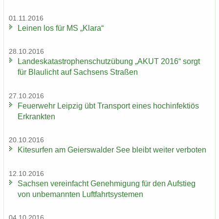
01.11.2016
Lei­nen los für MS „Klara“
28.10.2016
Lan­des­ka­ta­stro­phen­schutz­übung „AKUT 2016“ sorgt
für Blau­licht auf Sach­sens Stra­ßen
27.10.2016
Feu­er­wehr Leip­zig übt Trans­port eines hoch­in­fek­ti­ös
Er­krank­ten
20.10.2016
Ki­te­sur­fen am Gei­ers­wal­der See bleibt wei­ter ver­bo­ten
12.10.2016
Sach­sen ver­ein­facht Ge­neh­mi­gung für den Auf­stieg
von un­be­mann­ten Luft­fahrt­sys­te­men
04.10.2016