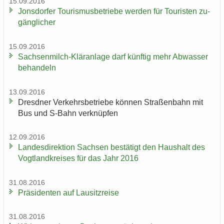
15.09.2016
Jons­dor­fer Tou­ris­mus­be­trie­be wer­den für Tou­ris­ten zu­
gäng­li­cher
15.09.2016
Sachsenmilch-​Kläranlage darf künf­tig mehr Ab­was­ser
be­han­deln
13.09.2016
Dresd­ner Ver­kehrs­be­trie­be kön­nen Stra­ßen­bahn mit
Bus und S-​Bahn ver­knüp­fen
12.09.2016
Lan­des­di­rek­ti­on Sach­sen be­stä­tigt den Haus­halt des
Vogt­land­krei­ses für das Jahr 2016
31.08.2016
Prä­si­den­ten auf Lau­sitz­rei­se
31.08.2016