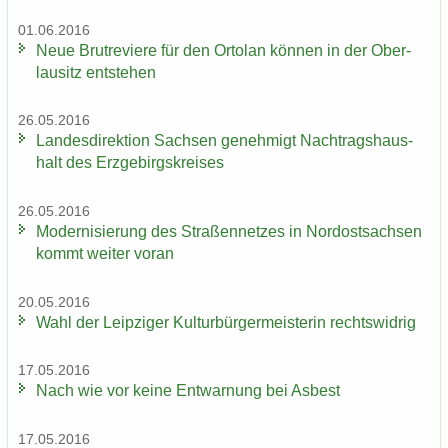
01.06.2016
Neue Brut­re­vie­re für den Or­to­lan kön­nen in der Ober­
lau­sitz ent­ste­hen
26.05.2016
Lan­des­di­rek­ti­on Sach­sen ge­neh­migt Nach­trags­haus­
halt des Erz­ge­birgs­krei­ses
26.05.2016
Mo­der­ni­sie­rung des Stra­ßen­net­zes in Nord­ost­sach­sen
kommt wei­ter voran
20.05.2016
Wahl der Leip­zi­ger Kul­tur­bür­ger­meis­te­rin rechts­wid­rig
17.05.2016
Nach wie vor keine Ent­war­nung bei Asbest
17.05.2016