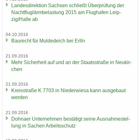
Lan­des­di­rek­ti­on Sach­sen schließt Über­prü­fung der
Nacht­flug­lärm­be­las­tung 2015 am Flug­ha­fen Leip­
zig/Halle ab
04.10.2016
Bau­recht für Mul­de­deich bei Erlln
21.09.2016
Mehr Si­cher­heit auf und an der Staats­stra­ße in Neu­kir­
chen
21.09.2016
Kreis­stra­ße K 7703 in Nie­der­wie­sa kann aus­ge­baut
wer­den
21.09.2016
Dohna­er Un­ter­neh­men be­stä­tigt seine Aus­nah­me­stel­
lung in Sa­chen Ar­beits­schutz