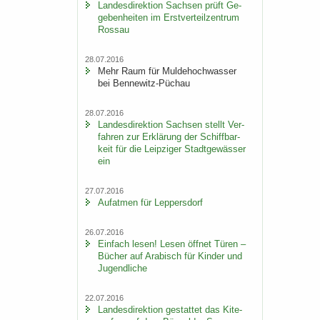
Lan­des­di­rek­ti­on Sach­sen prüft Ge­
ge­ben­hei­ten im Erst­ver­teil­zen­trum
Ros­sau
28.07.2016
Mehr Raum für Mul­de­hoch­was­ser
bei Bennewitz-​Püchau
28.07.2016
Lan­des­di­rek­ti­on Sach­sen stellt Ver­
fah­ren zur Er­klä­rung der Schiff­bar­
keit für die Leip­zi­ger Stadt­ge­wäs­ser
ein
27.07.2016
Auf­at­men für Lep­pers­dorf
26.07.2016
Ein­fach lesen! Lesen öff­net Türen –
Bü­cher auf Ara­bisch für Kin­der und
Ju­gend­li­che
22.07.2016
Lan­des­di­rek­ti­on ge­stat­tet das Ki­te­