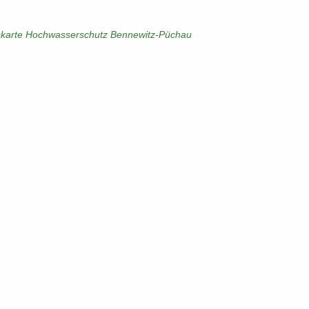
s­kar­te Hoch­was­ser­schutz Bennewitz-​​Püchau