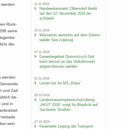
h wer­den
11.11.2016
Hand­wer­ker­markt Ol­bers­dorf bleibt
auf den 12. No­vem­ber 2016 be­
schränkt
 den Rück­
+698 seine
10.11.2016
Was­ser­ski wei­ter­hin auf dem Gei­ers­
la­gen­be­
wal­der See zu­läs­sig
licht die­
07.11.2016
Ge­wer­be­ge­biet Dommitzsch-​Süd
kann bes­ser an das Ver­kehrs­netz
an­ge­schlos­sen wer­den
es wer­den
01.11.2016
Lei­nen los für MS „Klara“
(Ge­mein­de
rt und Zeit
28.10.2016
üb­lich be­
Lan­des­ka­ta­stro­phen­schutz­übung
t und in
„AKUT 2016“ sorgt für Blau­licht auf
Sach­sens Stra­ßen
n­fest­stel­
net­sei­te
27.10.2016
­bar sein.
Feu­er­wehr Leip­zig übt Trans­port