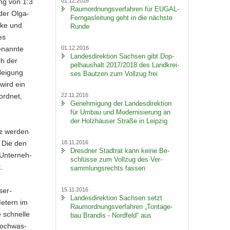
01.12.2016
ung von 1:3
Raum­ord­nungs­ver­fah­ren für EUGAL-​
der Ol­ga­
Ferngasleitung geht in die nächs­te
r­ke und
Runde
es
01.12.2016
­nann­te
Lan­des­di­rek­ti­on Sach­sen gibt Dop­
ch der
pel­haus­halt 2017/2018 des Land­krei­
Nei­gung
ses Baut­zen zum Voll­zug frei
 wird ein
22.11.2016
ord­net,
Ge­neh­mi­gung der Lan­des­di­rek­ti­on
für Umbau und Mo­der­ni­sie­rung an
der Holz­häu­ser Stra­ße in Leip­zig
tz wer­den
18.11.2016
. Die den
Dresd­ner Stadt­rat kann keine Be­
Un­ter­neh­
schlüs­se zum Voll­zug des Ver­
.
samm­lungs­rechts fas­sen
er-​
15.11.2016
Lan­des­di­rek­ti­on Sach­sen setzt
e­tern im
Raum­ord­nungs­ver­fah­ren „Ton­ta­ge­
 schnel­le
bau Bran­dis - Nord­feld“ aus
 Hoch­was­