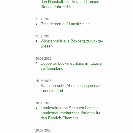
den Haus­halt des Vogt­land­krei­ses
für das Jahr 2016
31.08.2016
Prä­si­den­ten auf Lau­sitz­rei­se
31.08.2016
Wi­der­spruch aus Box­berg zu­rück­ge­
wie­sen
30.08.2016
Dop­pel­ter Lü­cken­schluss im Lau­sit­
zer Se­en­land
25.08.2016
Sach­sen setzt Ab­schie­bun­gen nach
Tu­ne­si­en fort
18.08.2016
Lan­des­di­rek­ti­on Sach­sen be­stellt
Lan­des­na­tur­schutz­be­auf­trag­ten für
den Be­reich Chem­nitz
29.07.2016