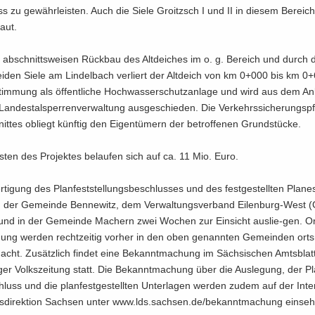
niss zu ge­währ­leis­ten. Auch die Siele Groitzsch I und II in die­sem Be­reic
baut.
ab­schnitts­wei­sen Rück­bau des Alt­dei­ches im o. g. Be­reich und durch
i­den Siele am Lindel­bach ver­liert der Alt­deich von km 0+000 bis km 0
im­mung als öf­fent­li­che Hoch­was­ser­schutz­an­la­ge und wird aus dem An­
an­des­tal­sper­ren­ver­wal­tung aus­ge­schie­den. Die Ver­kehrs­si­che­rungs­pf
it­tes ob­liegt künf­tig den Ei­gen­tü­mern der be­trof­fe­nen Grund­stü­cke.
­ten des Pro­jek­tes be­lau­fen sich auf ca. 11 Mio. Euro.
r­ti­gung des Plan­fest­stel­lungs­be­schlus­ses und des fest­ge­stell­ten Pla­n
n der Ge­mein­de Ben­ne­witz, dem Ver­wal­tungs­ver­band Eilenburg-​West 
) und in der Ge­mein­de Ma­chern zwei Wo­chen zur Ein­sicht auslie-​gen. O
gung wer­den recht­zei­tig vor­her in den oben ge­nann­ten Ge­mein­den orts­
cht. Zu­sätz­lich fin­det eine Be­kannt­ma­chung im Säch­si­schen Amts­blat
­ger Volks­zei­tung statt. Die Be­kannt­ma­chung über die Aus­le­gung, der Pla
hluss und die plan­fest­ge­stell­ten Un­ter­la­gen wer­den zudem auf der In­ter­
­di­rek­ti­on Sach­sen unter www.lds.sach­sen.de/be­kannt­ma­chung ein­seh