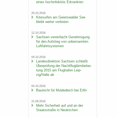
eines hoch­in­fek­ti­ös Er­krank­ten
20.10.2016
Ki­te­sur­fen am Gei­ers­wal­der See
bleibt wei­ter ver­bo­ten
12.10.2016
Sach­sen ver­ein­facht Ge­neh­mi­gung
für den Auf­stieg von un­be­mann­ten
Luft­fahrt­sys­te­men
04.10.2016
Lan­des­di­rek­ti­on Sach­sen schließt
Über­prü­fung der Nacht­flug­lärm­be­las­
tung 2015 am Flug­ha­fen Leip­
zig/Halle ab
04.10.2016
Bau­recht für Mul­de­deich bei Erlln
21.09.2016
Mehr Si­cher­heit auf und an der
Staats­stra­ße in Neu­kir­chen