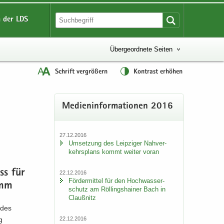
 der LDS
Übergeordnete Seiten
Schrift vergrößern
Kontrast erhöhen
Me­di­en­in­for­ma­tio­nen 2016
27.12.2016
Um­set­zung des Leip­zi­ger Nah­ver­
kehrs­plans kommt wei­ter voran
uss für
22.12.2016
För­der­mit­tel für den Hoch­was­ser­
amm
schutz am Röl­lings­hai­ner Bach in
Clau­ß­nitz
 des
22.12.2016
g