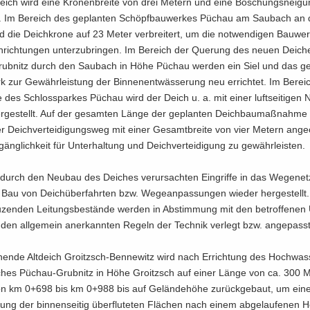
eich wird eine Kro­nen­brei­te von drei Me­tern und eine Bö­schungs­nei­g
n. Im Be­reich des ge­plan­ten Schöpf­bau­wer­kes Püchau am Sau­bach an 
d die Deich­kro­ne auf 23 Meter ver­brei­tert, um die not­wen­di­gen Bau­we
in­rich­tun­gen un­ter­zu­brin­gen. Im Be­reich der Que­rung des neuen Dei­ch
ubnitz durch den Sau­bach in Höhe Püchau wer­den ein Siel und das ge
 zur Ge­währ­leis­tung der Bin­nen­ent­wäs­se­rung neu er­rich­tet. Im Be­rei
e des Schloss­par­kes Püchau wird der Deich u. a. mit einer luft­sei­ti­gen 
r­ge­stellt. Auf der ge­sam­ten Länge der ge­plan­ten Deich­bau­maß­nah­me
­ger Deich­ver­tei­di­gungs­weg mit einer Ge­samt­brei­te von vier Me­tern an­ge­
äng­lich­keit für Un­ter­hal­tung und Deich­ver­tei­di­gung zu ge­währ­leis­ten.
 durch den Neu­bau des Dei­ches ver­ur­sach­ten Ein­grif­fe in das We­ge­ne
Bau von Deich­über­fahr­ten bzw. We­ge­an­pas­sun­gen wie­der her­ge­stellt
zen­den Lei­tungs­be­stän­de wer­den in Ab­stim­mung mit den be­trof­fe­nen 
n all­ge­mein an­er­kann­ten Re­geln der Tech­nik ver­legt bzw. an­ge­passt
hen­de Alt­deich Groitzsch-​Bennewitz wird nach Er­rich­tung des Hochwass
hes Püchau-​Grubnitz in Höhe Groitzsch auf einer Länge von ca. 300 M
on km 0+698 bis km 0+988 bis auf Ge­län­de­hö­he zu­rück­ge­baut, um eine
rung der bin­nen­sei­tig über­flu­te­ten Flä­chen nach einem ab­ge­lau­fe­nen