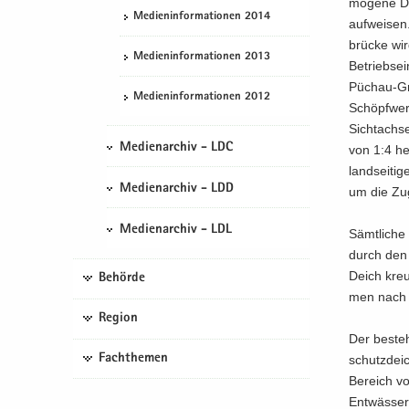
mo­ge­ne D
Me­di­en­in­for­ma­tio­nen 2014
auf­wei­se
brü­cke wir
Me­di­en­in­for­ma­tio­nen 2013
Be­triebs­e
Püchau-​Gr
Me­di­en­in­for­ma­tio­nen 2012
Schöpf­werk
Sicht­ach­s
Medienarchiv - LDC
von 1:4 he
land­sei­ti
Medienarchiv - LDD
um die Zu­g
Medienarchiv - LDL
Sämt­li­che
durch den 
Deich kreu­
Behörde
men nach de
Region
Der be­ste
Fachthemen
schutzdeic
Be­reich v
Ent­wäs­se­