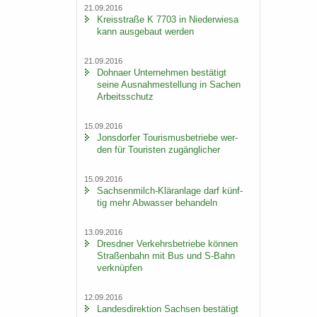
21.09.2016
Kreis­stra­ße K 7703 in Nie­der­wie­sa
kann aus­ge­baut wer­den
21.09.2016
Dohna­er Un­ter­neh­men be­stä­tigt
seine Aus­nah­me­stel­lung in Sa­chen
Ar­beits­schutz
15.09.2016
Jons­dor­fer Tou­ris­mus­be­trie­be wer­
den für Tou­ris­ten zu­gäng­li­cher
15.09.2016
Sachsenmilch-​Kläranlage darf künf­
tig mehr Ab­was­ser be­han­deln
13.09.2016
Dresd­ner Ver­kehrs­be­trie­be kön­nen
Stra­ßen­bahn mit Bus und S-​Bahn
ver­knüp­fen
12.09.2016
Lan­des­di­rek­ti­on Sach­sen be­stä­tigt