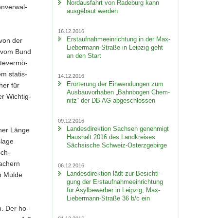
Nord­aus­fahrt von Ra­de­burg kann
n­ver­wal­
aus­ge­baut wer­den
16.12.2016
Erst­auf­nah­me­ein­rich­tung in der Max-​
 von der
Liebermann-Straße in Leip­zig geht
nd vom Bund
an den Start
­te­ver­mö­
m sta­tis­
14.12.2016
Er­ör­te­rung der Ein­wen­dun­gen zum
her für
Aus­bau­vor­ha­ben „Bahn­bo­gen Chem­
r Wich­tig­
nitz“ der DB AG ab­ge­schlos­sen
09.12.2016
Lan­des­di­rek­ti­on Sach­sen ge­neh­migt
einer Länge
Haus­halt 2016 des Land­krei­ses
la­ge
Säch­si­sche Schweiz-​Osterzgebirge
ch-​
a­chern
06.12.2016
Lan­des­di­rek­ti­on lädt zur Be­sich­ti­
ten Mulde
gung der Erst­auf­nah­me­ein­rich­tung
für Asyl­be­wer­ber in Leip­zig, Max-​
Liebermann-Straße 36 b/c ein
n. Der ho­