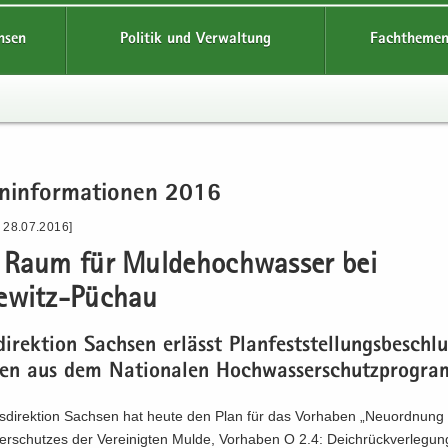
hsen
Politik und Verwaltung
Fachthemen
n­in­for­ma­tio­nen 2016
- 28.07.2016]
Raum für Mul­de­hoch­was­ser bei
witz-​Püchau
di­rek­ti­on Sach­sen er­lässt Plan­fest­stel­lungs­be­schl
ben aus dem Na­tio­na­len Hoch­was­ser­schutz­pro­gr
s­di­rek­ti­on Sach­sen hat heute den Plan für das Vor­ha­ben „Neu­ord­nung
r­schut­zes der Ver­ei­nig­ten Mulde, Vor­ha­ben O 2.4: Deich­rück­ver­le­gun