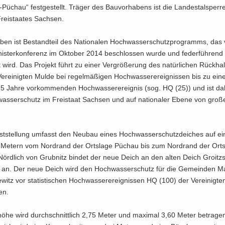
Püchau“ fest­ge­stellt. Trä­ger des Bau­vor­ha­bens ist die Lan­des­tal­sper­re
rei­staa­tes Sach­sen.
ben ist Be­stand­teil des Na­tio­na­len Hoch­was­ser­schutz­pro­gramms, das
nis­ter­kon­fe­renz im Ok­to­ber 2014 be­schlos­sen wurde und fe­der­füh­re
ert wird. Das Pro­jekt führt zu einer Ver­grö­ße­rung des na­tür­li­chen Rück­hal
r­ei­nig­ten Mulde bei re­gel­mä­ßi­gen Hoch­was­ser­er­eig­nis­sen bis zu eine
 25 Jahre vor­kom­men­den Hoch­was­ser­er­eig­nis (sog. HQ (25)) und ist da
as­ser­schutz im Frei­staat Sach­sen und auf na­tio­na­ler Ebene von gro­ße
est­stel­lung um­fasst den Neu­bau eines Hoch­was­ser­schutz­dei­ches auf 
Me­tern vom Nord­rand der Orts­la­ge Püchau bis zum Nord­rand der Orts­
 Nörd­lich von Grub­nitz bin­det der neue Deich an den alten Deich Groitzs
an. Der neue Deich wird den Hoch­was­ser­schutz für die Ge­mein­den M
witz vor sta­tis­ti­schen Hoch­was­ser­er­eig­nis­sen HQ (100) der Ver­ei­nig­
len.
hö­he wird durch­schnitt­lich 2,75 Meter und ma­xi­mal 3,60 Meter be­tra­ge