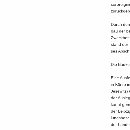
ser­er­eig­
zu­rück­ge­
Durch den 
bau der be
Zweck­be­st
stand der L
ses Ab­schn
Die Bau­kos
Eine Aus­fe
in Kürze i
Je­se­witz
der Aus­le­
kannt ge­ma
der Leip­zi
lungs­be­sc
der Lan­des