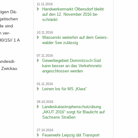
11.11.2016
Hand­wer­ker­markt Ol­bers­dorf bleibt
ti­gen Dä­
auf den 12. No­vem­ber 2016 be­
e­ti­schen
schränkt
de sind
m ver­
10.11.2016
Was­ser­ski wei­ter­hin auf dem Gei­ers­
90/15// 1 A
wal­der See zu­läs­sig
07.11.2016
Ge­wer­be­ge­biet Dommitzsch-​Süd
n­des­di­
kann bes­ser an das Ver­kehrs­netz
t Zwi­ckau
an­ge­schlos­sen wer­den
01.11.2016
Lei­nen los für MS „Klara“
28.10.2016
Lan­des­ka­ta­stro­phen­schutz­übung
„AKUT 2016“ sorgt für Blau­licht auf
Sach­sens Stra­ßen
27.10.2016
Feu­er­wehr Leip­zig übt Trans­port