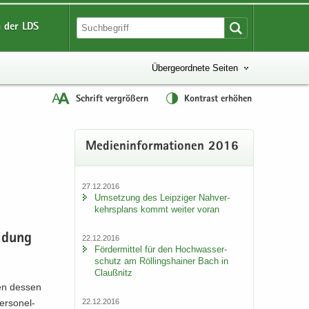
 der LDS
Übergeordnete Seiten
Schrift vergrößern
Kontrast erhöhen
Me­di­en­in­for­ma­tio­nen 2016
27.12.2016
Um­set­zung des Leip­zi­ger Nah­ver­
kehrs­plans kommt wei­ter voran
l­dung
22.12.2016
För­der­mit­tel für den Hoch­was­ser­
schutz am Röl­lings­hai­ner Bach in
Clau­ß­nitz
gen des­sen
22.12.2016
r­so­nel­