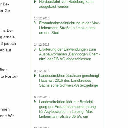
Nord­aus­fahrt von Ra­de­burg kann
er Be­
aus­ge­baut wer­den
der Ge­
16.12.2016
Erst­auf­nah­me­ein­rich­tung in der Max-​
Liebermann-Straße in Leip­zig geht
 ins Be­
an den Start
ig er­neu­
13 je­doch
14.12.2016
Er­ör­te­rung der Ein­wen­dun­gen zum
Ab­lauf
Aus­bau­vor­ha­ben „Bahn­bo­gen Chem­
nitz“ der DB AG ab­ge­schlos­sen
Über­
09.12.2016
Lan­des­di­rek­ti­on Sach­sen ge­neh­migt
e Fort­bil­
Haus­halt 2016 des Land­krei­ses
Säch­si­sche Schweiz-​Osterzgebirge
06.12.2016
Lan­des­di­rek­ti­on lädt zur Be­sich­ti­
gung der Erst­auf­nah­me­ein­rich­tung
ön­nen
für Asyl­be­wer­ber in Leip­zig, Max-​
ge­ne Wir­
Liebermann-Straße 36 b/c ein