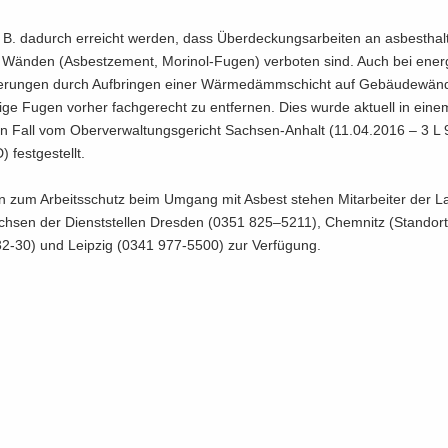
 B. da­durch er­reicht wer­den, dass Über­de­ckungs­ar­bei­ten an asbest­hal­
Wän­den (Asbest­ze­ment, Morinol-​Fugen) ver­bo­ten sind. Auch bei en­er­g
sie­run­gen durch Auf­brin­gen einer Wär­me­dämm­schicht auf Ge­bäu­de­wän­
ti­ge Fugen vor­her fach­ge­recht zu ent­fer­nen. Dies wurde ak­tu­ell in eine
ren Fall vom Ober­ver­wal­tungs­ge­richt Sachsen-​Anhalt (11.04.2016 – 3 L 
fest­ge­stellt.
n zum Ar­beits­schutz beim Um­gang mit Asbest ste­hen Mit­ar­bei­ter der La
Sach­sen der Dienst­stel­len Dres­den (0351 825–5211), Chem­nitz (Stand­or
-30) und Leip­zig (0341 977-5500) zur Ver­fü­gung.