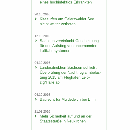
eines hoch­in­fek­ti­ös Er­krank­ten
20.10.2016
Ki­te­sur­fen am Gei­ers­wal­der See
bleibt wei­ter ver­bo­ten
12.10.2016
Sach­sen ver­ein­facht Ge­neh­mi­gung
für den Auf­stieg von un­be­mann­ten
Luft­fahrt­sys­te­men
04.10.2016
Lan­des­di­rek­ti­on Sach­sen schließt
Über­prü­fung der Nacht­flug­lärm­be­las­
tung 2015 am Flug­ha­fen Leip­
zig/Halle ab
04.10.2016
Bau­recht für Mul­de­deich bei Erlln
21.09.2016
Mehr Si­cher­heit auf und an der
Staats­stra­ße in Neu­kir­chen