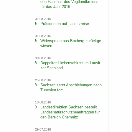
den Haus­halt des Vogt­land­krei­ses
für das Jahr 2016
31.08.2016
Prä­si­den­ten auf Lau­sitz­rei­se
31.08.2016
Wi­der­spruch aus Box­berg zu­rück­ge­
wie­sen
30.08.2016
Dop­pel­ter Lü­cken­schluss im Lau­sit­
zer Se­en­land
25.08.2016
Sach­sen setzt Ab­schie­bun­gen nach
Tu­ne­si­en fort
18.08.2016
Lan­des­di­rek­ti­on Sach­sen be­stellt
Lan­des­na­tur­schutz­be­auf­trag­ten für
den Be­reich Chem­nitz
29.07.2016