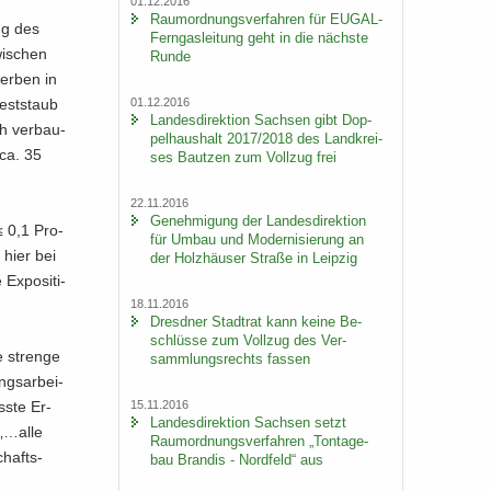
01.12.2016
Raum­ord­nungs­ver­fah­ren für EUGAL-​
ang des
Ferngasleitung geht in die nächs­te
wi­schen
Runde
ter­ben in
01.12.2016
est­staub
Lan­des­di­rek­ti­on Sach­sen gibt Dop­
ch ver­bau­
pel­haus­halt 2017/2018 des Land­krei­
 ca. 35
ses Baut­zen zum Voll­zug frei
22.11.2016
Ge­neh­mi­gung der Lan­des­di­rek­ti­on
 ≤ 0,1 Pro­
für Umbau und Mo­der­ni­sie­rung an
 hier bei
der Holz­häu­ser Stra­ße in Leip­zig
x­po­si­ti­
18.11.2016
Dresd­ner Stadt­rat kann keine Be­
schlüs­se zum Voll­zug des Ver­
e stren­ge
samm­lungs­rechts fas­sen
gs­ar­bei­
s­te Er­
15.11.2016
Lan­des­di­rek­ti­on Sach­sen setzt
 „…alle
Raum­ord­nungs­ver­fah­ren „Ton­ta­ge­
chafts­
bau Bran­dis - Nord­feld“ aus