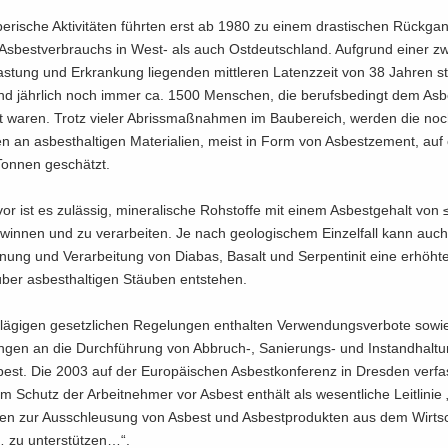
be­ri­sche Ak­ti­vi­tä­ten führ­ten erst ab 1980 zu einem dras­ti­schen Rück­g
n Asbest­ver­brauchs in West- als auch Ost­deutsch­land. Auf­grund einer z
as­tung und Er­kran­kung lie­gen­den mitt­le­ren La­tenz­zeit von 38 Jah­ren s
nd jähr­lich noch immer ca. 1500 Men­schen, die be­rufs­be­dingt dem Asb
t waren. Trotz vie­ler Ab­riss­maß­nah­men im Bau­be­reich, wer­den die no
 an asbest­hal­ti­gen Ma­te­ria­li­en, meist in Form von Asbest­ze­ment, auf
 Ton­nen ge­schätzt.
r ist es zu­läs­sig, mi­ne­ra­li­sche Roh­stof­fe mit einem Asbest­ge­halt von
win­nen und zu ver­ar­bei­ten. Je nach geo­lo­gi­schem Ein­zel­fall kann auch
nung und Ver­ar­bei­tung von Dia­bas, Ba­salt und Ser­penti­n­it eine er­höh­te E
ber asbest­hal­ti­gen Stäu­ben ent­ste­hen.
lä­gi­gen ge­setz­li­chen Re­ge­lun­gen ent­hal­ten Ver­wen­dungs­ver­bo­te sowi
un­gen an die Durch­füh­rung von Abbruch-​, Sanierungs-​ und In­stand­hal­tun
est. Die 2003 auf der Eu­ro­päi­schen Asbest­kon­fe­renz in Dres­den ver­fas
m Schutz der Ar­beit­neh­mer vor Asbest ent­hält als we­sent­li­che Leit­li­nie
n zur Aus­schleu­sung von Asbest und Asbest­pro­duk­ten aus dem Wirt­s
… zu un­ter­stüt­zen…“.