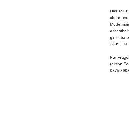
Das soll z.
chern und 
Mo­der­ni­
asbest­hal­
gleich­ba­
149/13 MD) 
Für Fra­ge
rek­ti­on 
0375 39032