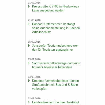
21.09.2016
Kreis­stra­ße K 7703 in Nie­der­wie­sa
kann aus­ge­baut wer­den
21.09.2016
Dohna­er Un­ter­neh­men be­stä­tigt
seine Aus­nah­me­stel­lung in Sa­chen
Ar­beits­schutz
15.09.2016
Jons­dor­fer Tou­ris­mus­be­trie­be wer­
den für Tou­ris­ten zu­gäng­li­cher
15.09.2016
Sachsenmilch-​Kläranlage darf künf­
tig mehr Ab­was­ser be­han­deln
13.09.2016
Dresd­ner Ver­kehrs­be­trie­be kön­nen
Stra­ßen­bahn mit Bus und S-​Bahn
ver­knüp­fen
12.09.2016
Lan­des­di­rek­ti­on Sach­sen be­stä­tigt