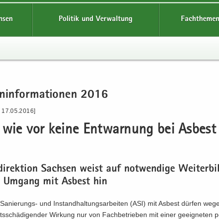
hsen
Politik und Verwaltung
Fachthemen
n­in­for­ma­tio­nen 2016
- 17.05.2016]
wie vor keine Ent­war­nung bei Asbest
di­rek­ti­on Sach­sen weist auf not­wen­di­ge Wei­ter­bi
n Um­gang mit Asbest hin
Sanierungs-​ und In­stand­hal­tungs­ar­bei­ten (ASI) mit Asbest dür­fen we
ts­schä­di­gen­der Wir­kung nur von Fach­be­trie­ben mit einer ge­eig­ne­ten pe