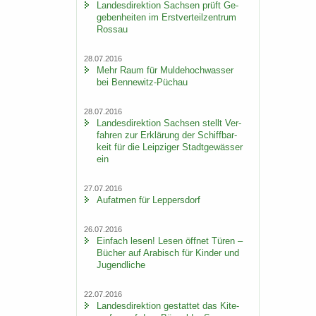
Lan­des­di­rek­ti­on Sach­sen prüft Ge­
ge­ben­hei­ten im Erst­ver­teil­zen­trum
Ros­sau
28.07.2016
Mehr Raum für Mul­de­hoch­was­ser
bei Bennewitz-​Püchau
28.07.2016
Lan­des­di­rek­ti­on Sach­sen stellt Ver­
fah­ren zur Er­klä­rung der Schiff­bar­
keit für die Leip­zi­ger Stadt­ge­wäs­ser
ein
27.07.2016
Auf­at­men für Lep­pers­dorf
26.07.2016
Ein­fach lesen! Lesen öff­net Türen –
Bü­cher auf Ara­bisch für Kin­der und
Ju­gend­li­che
22.07.2016
Lan­des­di­rek­ti­on ge­stat­tet das Ki­te­