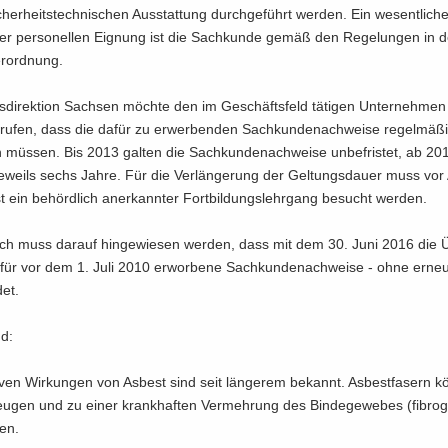
cher­heits­tech­ni­schen Aus­stat­tung durch­ge­führt wer­den. Ein we­sent­li­ch
der per­so­nel­len Eig­nung ist die Sach­kun­de gemäß den Re­ge­lun­gen in 
er­ord­nung.
­di­rek­ti­on Sach­sen möch­te den im Ge­schäfts­feld tä­ti­gen Un­ter­neh­men
rufen, dass die dafür zu er­wer­ben­den Sach­kun­de­nach­wei­se re­gel­mä­ß
 müs­sen. Bis 2013 gal­ten die Sach­kun­de­nach­wei­se un­be­fris­tet, ab 20
e­weils sechs Jahre. Für die Ver­län­ge­rung der Gel­tungs­dau­er muss vor 
st ein be­hörd­lich an­er­kann­ter Fort­bil­dungs­lehr­gang be­sucht wer­den.
lich muss dar­auf hin­ge­wie­sen wer­den, dass mit dem 30. Juni 2016 die 
 für vor dem 1. Juli 2010 er­wor­be­ne Sach­kun­de­nach­wei­se - ohne er­neu­t
et.
nd:
i­ven Wir­kun­gen von Asbest sind seit län­ge­rem be­kannt. Asbest­fa­sern k
u­gen und zu einer krank­haf­ten Ver­meh­rung des Bin­de­ge­we­bes (fi­bro­
ren.