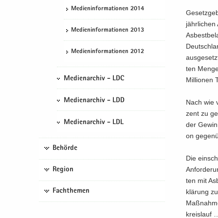
Me­di­en­in­for­ma­tio­nen 2014
Ge­setz­ge­
jähr­li­che
Me­di­en­in­for­ma­tio­nen 2013
Asbest­be­l
Deutsch­la
Me­di­en­in­for­ma­tio­nen 2012
aus­ge­setz
ten Men­gen
Medienarchiv - LDC
Mil­lio­nen
Medienarchiv - LDD
Nach wie vo
zent zu ge­
Medienarchiv - LDL
der Ge­win­
on ge­gen­ü
Behörde
Die ein­sch
An­for­de­r
Region
ten mit Asb
Fachthemen
klä­rung zu
Maß­nah­me
kreis­lauf 