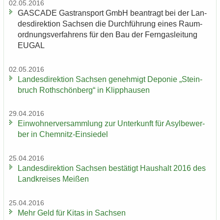
02.05.2016
GAS­CA­DE Gas­trans­port GmbH be­an­tragt bei der Lan­
des­di­rek­ti­on Sach­sen die Durch­füh­rung eines Raum­
ord­nungs­ver­fah­rens für den Bau der Fern­gas­lei­tung
EUGAL
02.05.2016
Lan­des­di­rek­ti­on Sach­sen ge­neh­migt De­po­nie „Stein­
bruch Roth­schön­berg“ in Klipp­hau­sen
29.04.2016
Ein­woh­ner­ver­samm­lung zur Un­ter­kunft für Asyl­be­wer­
ber in Chemnitz-​Einsiedel
25.04.2016
Lan­des­di­rek­ti­on Sach­sen be­stä­tigt Haus­halt 2016 des
Land­krei­ses Mei­ßen
25.04.2016
Mehr Geld für Kitas in Sach­sen