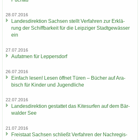
28.07.2016
Lan­des­di­rek­ti­on Sach­sen stellt Ver­fah­ren zur Er­klä­
rung der Schiff­bar­keit für die Leip­zi­ger Stadt­ge­wäs­ser
ein
27.07.2016
Auf­at­men für Lep­pers­dorf
26.07.2016
Ein­fach lesen! Lesen öff­net Türen – Bü­cher auf Ara­
bisch für Kin­der und Ju­gend­li­che
22.07.2016
Lan­des­di­rek­ti­on ge­stat­tet das Ki­te­sur­fen auf dem Bär­
wal­der See
21.07.2016
Frei­staat Sach­sen schließt Ver­fah­ren der Nach­re­gis­