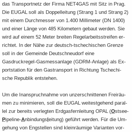
das Trans­port­netz der Firma NET4GAS mit Sitz in Prag.
Die EUGAL soll als Dop­pel­lei­tung (Strang 1 und Strang 2)
mit einem Durch­mes­ser von 1.400 Mil­li­me­ter (DN 1400)
und einer Länge von 485 Ki­lo­me­tern ge­baut wer­den. Sie
wird auf einem 52 Meter brei­ten Re­gel­ar­beits­strei­fen er­
rich­tet. In der Nähe zur deutsch-​tschechischen Gren­ze
soll in der Ge­mein­de Deutsch­neu­dorf eine
Gasdruckregel-​Gasmessanlage (GDRM-​Anlage) als Ex­
port­sta­ti­on für den Gas­trans­port in Rich­tung Tsche­chi­
sche Re­pu­blik ent­ste­hen.
Um die In­an­spruch­nah­me von un­zer­schnit­te­nen Frei­räu­
men zu mi­ni­mie­ren, soll die EUGAL wei­test­ge­hend par­al­
lel zur be­reits ver­leg­ten Erd­gas­fern­lei­tung OPAL (
O
stsee-​
P
ipeline-​
A
nbin­dungs
l
ei­tung) ge­führt wer­den. Für die Um­
ge­hung von Eng­stel­len sind klein­räu­mi­ge Va­ri­an­ten vor­