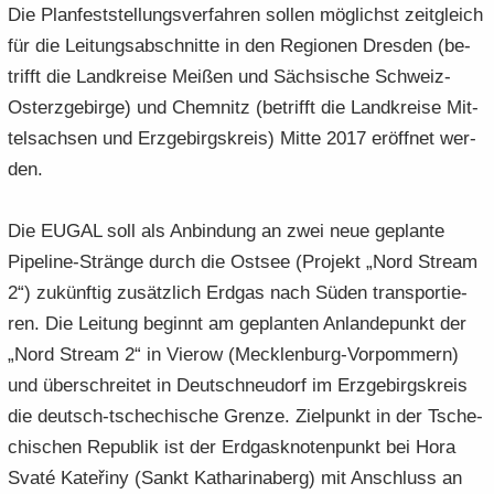
Die Plan­fest­stel­lungs­ver­fah­ren sol­len mög­lichst zeit­gleich
für die Lei­tungs­ab­schnit­te in den Re­gio­nen Dres­den (be­
trifft die Land­krei­se Mei­ßen und Säch­si­sche Schweiz-​
Osterzgebirge) und Chem­nitz (be­trifft die Land­krei­se Mit­
tel­sach­sen und Erz­ge­birgs­kreis) Mitte 2017 er­öff­net wer­
den.
Die EUGAL soll als An­bin­dung an zwei neue ge­plan­te
Pipeline-​Stränge durch die Ost­see (Pro­jekt „Nord Stream
2“) zu­künf­tig zu­sätz­lich Erd­gas nach Süden trans­por­tie­
ren. Die Lei­tung be­ginnt am ge­plan­ten An­lan­de­punkt der
„Nord Stream 2“ in Vie­row (Mecklenburg-​Vorpommern)
und über­schrei­tet in Deutsch­neu­dorf im Erz­ge­birgs­kreis
die deutsch-​tschechische Gren­ze. Ziel­punkt in der Tsche­
chi­schen Re­pu­blik ist der Erd­gas­kno­ten­punkt bei Hora
Svaté Kateřiny (Sankt Ka­tha­rin­a­berg) mit An­schluss an