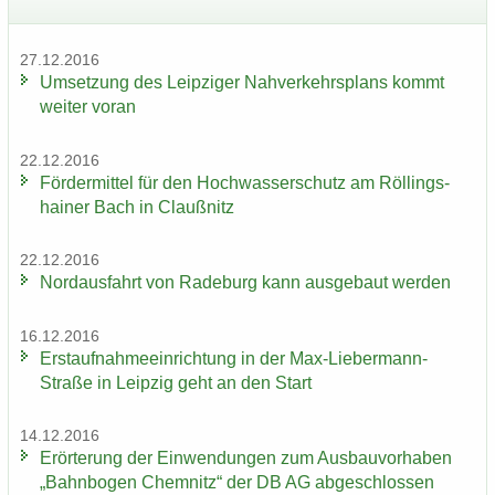
27.12.2016
Um­set­zung des Leip­zi­ger Nah­ver­kehrs­plans kommt
wei­ter voran
22.12.2016
För­der­mit­tel für den Hoch­was­ser­schutz am Röl­lings­
hai­ner Bach in Clau­ß­nitz
22.12.2016
Nord­aus­fahrt von Ra­de­burg kann aus­ge­baut wer­den
16.12.2016
Erst­auf­nah­me­ein­rich­tung in der Max-​Liebermann-
Straße in Leip­zig geht an den Start
14.12.2016
Er­ör­te­rung der Ein­wen­dun­gen zum Aus­bau­vor­ha­ben
„Bahn­bo­gen Chem­nitz“ der DB AG ab­ge­schlos­sen