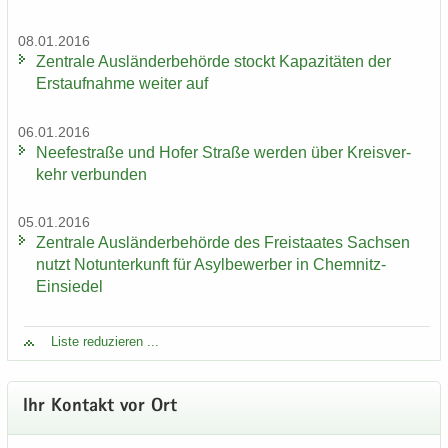
08.01.2016
Zen­tra­le Aus­län­der­be­hör­de stockt Ka­pa­zi­tä­ten der
Erst­auf­nah­me wei­ter auf
06.01.2016
Nee­fe­st­ra­ße und Hofer Stra­ße wer­den über Kreis­ver­
kehr ver­bun­den
05.01.2016
Zen­tra­le Aus­län­der­be­hör­de des Frei­staa­tes Sach­sen
nutzt Not­un­ter­kunft für Asyl­be­wer­ber in Chemnitz-​
Einsiedel
Liste re­du­zie­ren ...
Ihr Kon­takt vor Ort