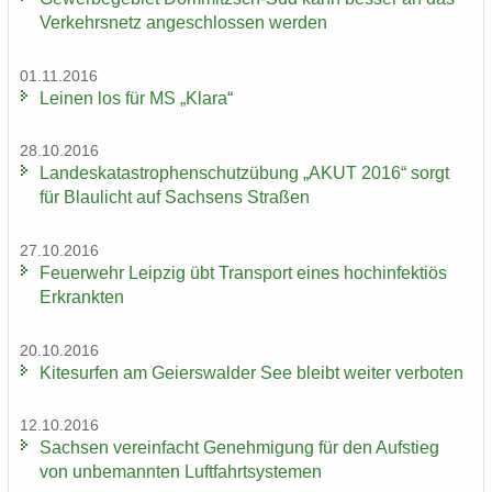
Ver­kehrs­netz an­ge­schlos­sen wer­den
01.11.2016
Lei­nen los für MS „Klara“
28.10.2016
Lan­des­ka­ta­stro­phen­schutz­übung „AKUT 2016“ sorgt
für Blau­licht auf Sach­sens Stra­ßen
27.10.2016
Feu­er­wehr Leip­zig übt Trans­port eines hoch­in­fek­ti­ös
Er­krank­ten
20.10.2016
Ki­te­sur­fen am Gei­ers­wal­der See bleibt wei­ter ver­bo­ten
12.10.2016
Sach­sen ver­ein­facht Ge­neh­mi­gung für den Auf­stieg
von un­be­mann­ten Luft­fahrt­sys­te­men