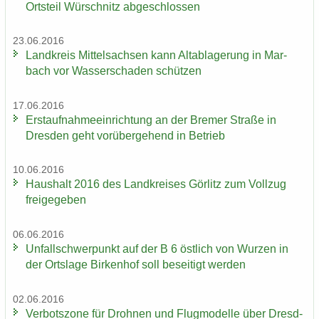
Orts­teil Wür­schnitz ab­ge­schlos­sen
23.06.2016
Land­kreis Mit­tel­sach­sen kann Alt­ab­la­ge­rung in Mar­
bach vor Was­ser­scha­den schüt­zen
17.06.2016
Erst­auf­nah­me­ein­rich­tung an der Bre­mer Stra­ße in
Dres­den geht vor­über­ge­hend in Be­trieb
10.06.2016
Haus­halt 2016 des Land­krei­ses Gör­litz zum Voll­zug
frei­ge­ge­ben
06.06.2016
Un­fall­schwer­punkt auf der B 6 öst­lich von Wur­zen in
der Orts­la­ge Bir­ken­hof soll be­sei­tigt wer­den
02.06.2016
Ver­bots­zo­ne für Droh­nen und Flug­mo­del­le über Dresd­