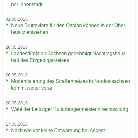
ner In­nen­stadt
01.06.2016
Neue Brut­re­vie­re für den Or­to­lan kön­nen in der Ober­
lau­sitz ent­ste­hen
26.05.2016
Lan­des­di­rek­ti­on Sach­sen ge­neh­migt Nach­trags­haus­
halt des Erz­ge­birgs­krei­ses
26.05.2016
Mo­der­ni­sie­rung des Stra­ßen­net­zes in Nord­ost­sach­sen
kommt wei­ter voran
20.05.2016
Wahl der Leip­zi­ger Kul­tur­bür­ger­meis­te­rin rechts­wid­rig
17.05.2016
Nach wie vor keine Ent­war­nung bei Asbest