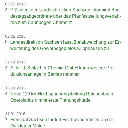
09.02.2016
Prä­si­dent der Lan­des­di­rek­ti­on Sach­sen in­for­miert Bun­
des­tags­ab­ge­ord­ne­te über das Plan­fest­stel­lungs­ver­fah­
ren zum Bahn­bo­gen Chem­nitz
02.02.2016
Lan­des­di­rek­ti­on Sach­sen lässt Ziel­ab­wei­chung zur Er­
wei­te­rung des Ge­wer­be­ge­bie­tes Klipp­hau­sen zu
27.01.2016
Schill & Seil­a­cher Che­mie GmbH kann wei­te­re Pro­
duk­ti­ons­an­la­ge in Be­trieb neh­men
15.01.2016
Neue 110 kV-​Hochspannungsleitung Reichenbach-​
Oberplanitz nimmt erste Pla­nungs­hür­de
11.01.2016
Frei­staat Sach­sen för­dert Fisch­wan­der­hil­fen an der
Zwi­ckau­er Mulde