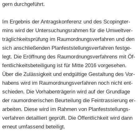
gern durch­ge­führt.
Im Er­geb­nis der An­trags­kon­fe­renz und des Scoping­ter­
mins wird der Un­ter­su­chungs­rah­men für die Um­welt­ver­
träg­lich­keits­prü­fung im Raum­ord­nungs­ver­fah­ren und den
sich an­schlie­ßen­den Plan­fest­stel­lungs­ver­fah­ren fest­ge­
legt. Die Er­öff­nung des Raum­ord­nungs­ver­fah­rens mit Öf­
fent­lich­keits­be­tei­li­gung ist für Mitte 2016 vor­ge­se­hen.
Über die Zu­läs­sig­keit und end­gül­ti­ge Ge­stal­tung des Vor­
ha­bens wird im Raum­ord­nungs­ver­fah­ren noch nicht ent­
schie­den. Die Vor­ha­ben­trä­ge­rin wird auf der Grund­la­ge
der raum­ord­ne­ri­schen Be­ur­tei­lung die Fein­tras­sie­rung er­
ar­bei­ten. Diese wird im Rah­men von Plan­fest­stel­lungs­
ver­fah­ren de­tail­liert ge­prüft. Die Öf­fent­lich­keit wird dann
er­neut um­fas­send be­tei­ligt.