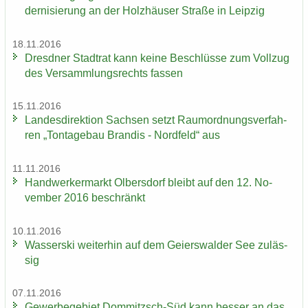
der­ni­sie­rung an der Holz­häu­ser Stra­ße in Leip­zig
18.11.2016
Dresd­ner Stadt­rat kann keine Be­schlüs­se zum Voll­zug
des Ver­samm­lungs­rechts fas­sen
15.11.2016
Lan­des­di­rek­ti­on Sach­sen setzt Raum­ord­nungs­ver­fah­
ren „Ton­ta­ge­bau Bran­dis - Nord­feld“ aus
11.11.2016
Hand­wer­ker­markt Ol­bers­dorf bleibt auf den 12. No­
vem­ber 2016 be­schränkt
10.11.2016
Was­ser­ski wei­ter­hin auf dem Gei­ers­wal­der See zu­läs­
sig
07.11.2016
Ge­wer­be­ge­biet Dommitzsch-​Süd kann bes­ser an das