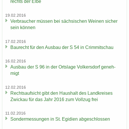
rechts der Elbe
19.02.2016
Ver­brau­cher müs­sen bei säch­si­schen Wei­nen si­cher
sein kön­nen
17.02.2016
Bau­recht für den Aus­bau der S 54 in Crim­mit­schau
16.02.2016
Aus­bau der S 96 in der Orts­la­ge Vol­kers­dorf ge­neh­
migt
12.02.2016
Rechts­auf­sicht gibt den Haus­halt des Land­krei­ses
Zwi­ckau für das Jahr 2016 zum Voll­zug frei
11.02.2016
Son­der­mes­sun­gen in St. Egi­di­en ab­ge­schlos­sen