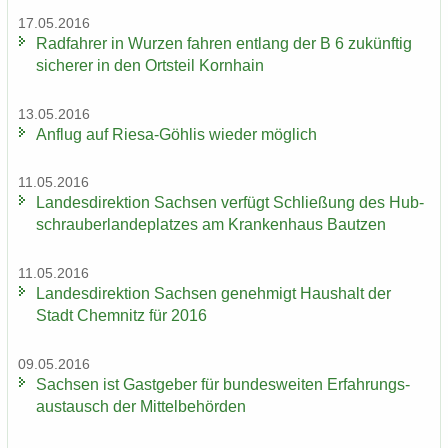
17.05.2016
Rad­fah­rer in Wur­zen fah­ren ent­lang der B 6 zu­künf­tig
si­che­rer in den Orts­teil Korn­hain
13.05.2016
An­flug auf Riesa-​Göhlis wie­der mög­lich
11.05.2016
Lan­des­di­rek­ti­on Sach­sen ver­fügt Schlie­ßung des Hub­
schrau­ber­lan­de­plat­zes am Kran­ken­haus Baut­zen
11.05.2016
Lan­des­di­rek­ti­on Sach­sen ge­neh­migt Haus­halt der
Stadt Chem­nitz für 2016
09.05.2016
Sach­sen ist Gast­ge­ber für bun­des­wei­ten Er­fah­rungs­
aus­tausch der Mit­tel­be­hör­den