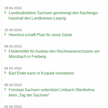
19.04.2016
Lan­des­di­rek­ti­on Sach­sen ge­neh­migt den Nach­trags­
haus­halt des Land­krei­ses Leip­zig
15.04.2016
Herrn­hut schafft Platz für seine Gäste
08.04.2016
För­der­mit­tel für Aus­bau des Hoch­was­ser­schut­zes am
Münz­bach in Frei­berg
06.04.2016
Bad Els­ter kann in Kur­park in­ves­tie­ren
05.04.2016
Frei­staat Sach­sen un­ter­stützt Limbach-​Oberfrohna
beim „Tag der Sach­sen“
05.04.2016