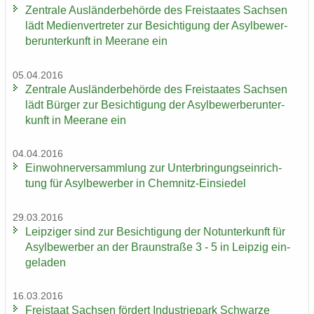
Zen­tra­le Aus­län­der­be­hör­de des Frei­staa­tes Sach­sen
lädt Me­di­en­ver­tre­ter zur Be­sich­ti­gung der Asyl­be­wer­
ber­un­ter­kunft in Meer­a­ne ein
05.04.2016
Zen­tra­le Aus­län­der­be­hör­de des Frei­staa­tes Sach­sen
lädt Bür­ger zur Be­sich­ti­gung der Asyl­be­wer­ber­un­ter­
kunft in Meer­a­ne ein
04.04.2016
Ein­woh­ner­ver­samm­lung zur Un­ter­brin­gungs­ein­rich­
tung für Asyl­be­wer­ber in Chemnitz-​Einsiedel
29.03.2016
Leip­zi­ger sind zur Be­sich­ti­gung der Not­un­ter­kunft für
Asyl­be­wer­ber an der Braun­stra­ße 3 - 5 in Leip­zig ein­
ge­la­den
16.03.2016
Frei­staat Sach­sen för­dert In­dus­trie­park Schwar­ze