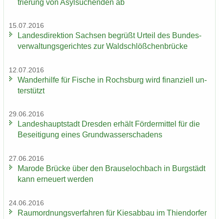
trie­rung von Asyl­su­chen­den ab
15.07.2016
Lan­des­di­rek­ti­on Sach­sen be­grüßt Ur­teil des Bun­des­
ver­wal­tungs­ge­rich­tes zur Wald­schlöß­chen­brü­cke
12.07.2016
Wan­der­hil­fe für Fi­sche in Rochs­burg wird fi­nan­zi­ell un­
ter­stützt
29.06.2016
Lan­des­haupt­stadt Dres­den er­hält För­der­mit­tel für die
Be­sei­ti­gung eines Grund­was­ser­scha­dens
27.06.2016
Ma­ro­de Brü­cke über den Brau­se­loch­bach in Burg­städt
kann er­neu­ert wer­den
24.06.2016
Raum­ord­nungs­ver­fah­ren für Kies­ab­bau im Thi­en­dor­fer