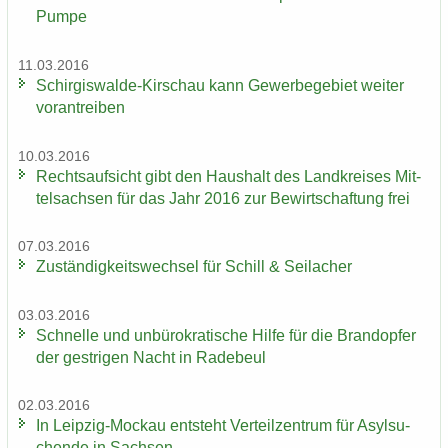
Pumpe
11.03.2016
Schirgiswalde-​Kirschau kann Ge­wer­be­ge­biet wei­ter
vor­an­trei­ben
10.03.2016
Rechts­auf­sicht gibt den Haus­halt des Land­krei­ses Mit­
tel­sach­sen für das Jahr 2016 zur Be­wirt­schaf­tung frei
07.03.2016
Zu­stän­dig­keits­wech­sel für Schill & Seil­a­cher
03.03.2016
Schnel­le und un­bü­ro­kra­ti­sche Hilfe für die Brand­op­fer
der gest­ri­gen Nacht in Ra­de­beul
02.03.2016
In Leipzig-​Mockau ent­steht Ver­teil­zen­trum für Asyl­su­
chen­de in Sach­sen