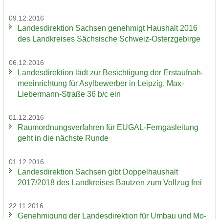
09.12.2016
Lan­des­di­rek­ti­on Sach­sen ge­neh­migt Haus­halt 2016
des Land­krei­ses Säch­si­sche Schweiz-​Osterzgebirge
06.12.2016
Lan­des­di­rek­ti­on lädt zur Be­sich­ti­gung der Erst­auf­nah­
me­ein­rich­tung für Asyl­be­wer­ber in Leip­zig, Max-​
Liebermann-Straße 36 b/c ein
01.12.2016
Raum­ord­nungs­ver­fah­ren für EUGAL-​Ferngasleitung
geht in die nächs­te Runde
01.12.2016
Lan­des­di­rek­ti­on Sach­sen gibt Dop­pel­haus­halt
2017/2018 des Land­krei­ses Baut­zen zum Voll­zug frei
22.11.2016
Ge­neh­mi­gung der Lan­des­di­rek­ti­on für Umbau und Mo­