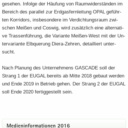
ge­se­hen. In­fol­ge der Häu­fung von Raum­wi­der­stän­den im
Be­reich des par­al­lel zur Erd­gas­fern­lei­tung OPAL ge­führ­
ten Kor­ri­dors, ins­be­son­de­re im Ver­dich­tungs­raum zwi­
schen Mei­ßen und Cos­wig, wird zu­sätz­lich eine al­ter­na­ti­
ve Tras­sen­füh­rung, die Va­ri­an­te Meißen-​West mit der Un­
ter­va­ri­an­te Elb­que­rung Diera-​Zehren, de­tail­liert un­ter­
sucht.
Nach Pla­nung des Un­ter­neh­mens GAS­CA­DE soll der
Strang 1 der EUGAL be­reits ab Mitte 2018 ge­baut wer­den
und Ende 2019 in Be­trieb gehen. Der Strang 2 der EUGAL
soll Ende 2020 fer­tig­ge­stellt sein.
Me­di­en­in­for­ma­tio­nen 2016