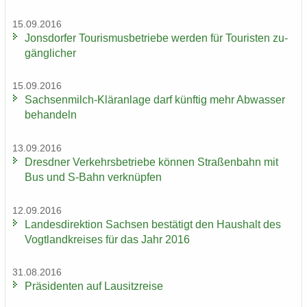
15.09.2016
Jons­dor­fer Tou­ris­mus­be­trie­be wer­den für Tou­ris­ten zu­
gäng­li­cher
15.09.2016
Sachsenmilch-​Kläranlage darf künf­tig mehr Ab­was­ser
be­han­deln
13.09.2016
Dresd­ner Ver­kehrs­be­trie­be kön­nen Stra­ßen­bahn mit
Bus und S-​Bahn ver­knüp­fen
12.09.2016
Lan­des­di­rek­ti­on Sach­sen be­stä­tigt den Haus­halt des
Vogt­land­krei­ses für das Jahr 2016
31.08.2016
Prä­si­den­ten auf Lau­sitz­rei­se