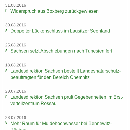
31.08.2016
Wi­der­spruch aus Box­berg zu­rück­ge­wie­sen
30.08.2016
Dop­pel­ter Lü­cken­schluss im Lau­sit­zer Se­en­land
25.08.2016
Sach­sen setzt Ab­schie­bun­gen nach Tu­ne­si­en fort
18.08.2016
Lan­des­di­rek­ti­on Sach­sen be­stellt Lan­des­na­tur­schutz­
be­auf­trag­ten für den Be­reich Chem­nitz
29.07.2016
Lan­des­di­rek­ti­on Sach­sen prüft Ge­ge­ben­hei­ten im Erst­
ver­teil­zen­trum Ros­sau
28.07.2016
Mehr Raum für Mul­de­hoch­was­ser bei Bennewitz-​
Püchau