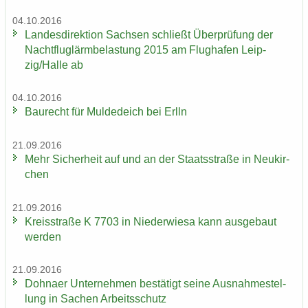
04.10.2016
Lan­des­di­rek­ti­on Sach­sen schließt Über­prü­fung der
Nacht­flug­lärm­be­las­tung 2015 am Flug­ha­fen Leip­
zig/Halle ab
04.10.2016
Bau­recht für Mul­de­deich bei Erlln
21.09.2016
Mehr Si­cher­heit auf und an der Staats­stra­ße in Neu­kir­
chen
21.09.2016
Kreis­stra­ße K 7703 in Nie­der­wie­sa kann aus­ge­baut
wer­den
21.09.2016
Dohna­er Un­ter­neh­men be­stä­tigt seine Aus­nah­me­stel­
lung in Sa­chen Ar­beits­schutz