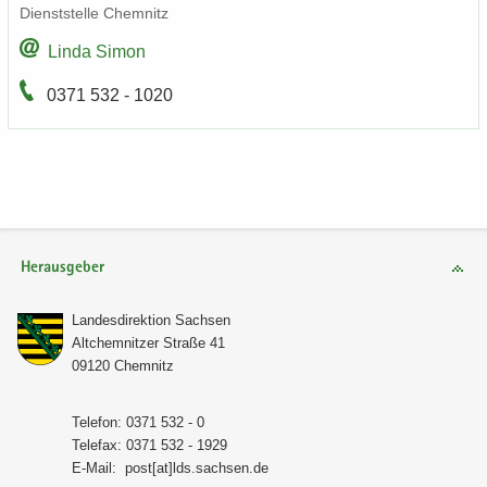
Dienst­stel­le Chem­nitz
Linda Simon
0371 532 - 1020
Herausgeber
Lan­des­di­rek­ti­on Sach­sen
Alt­chem­nit­zer Stra­ße 41
09120 Chem­nitz
Te­le­fon: 0371 532 - 0
Te­le­fax: 0371 532 - 1929
E-​Mail:
post[at]lds.sach­sen.de