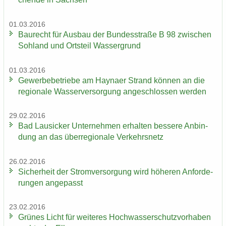
01.03.2016
Bau­recht für Aus­bau der Bun­des­stra­ße B 98 zwi­schen
Soh­land und Orts­teil Was­ser­grund
01.03.2016
Ge­wer­be­be­trie­be am Hay­na­er Strand kön­nen an die
re­gio­na­le Was­ser­ver­sor­gung an­ge­schlos­sen wer­den
29.02.2016
Bad Lau­si­cker Un­ter­neh­men er­hal­ten bes­se­re An­bin­
dung an das über­re­gio­na­le Ver­kehrs­netz
26.02.2016
Si­cher­heit der Strom­ver­sor­gung wird hö­he­ren An­for­de­
run­gen an­ge­passt
23.02.2016
Grü­nes Licht für wei­te­res Hoch­was­ser­schutz­vor­ha­ben