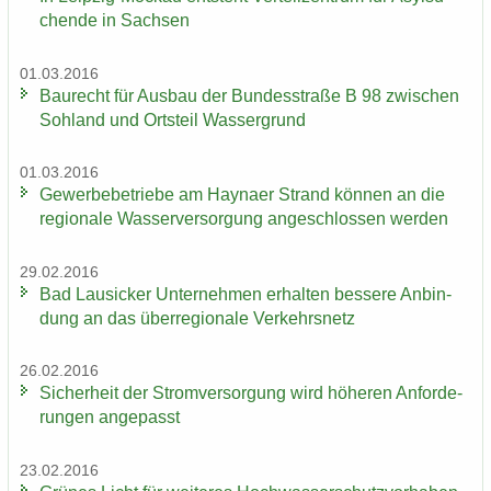
chen­de in Sach­sen
01.03.2016
Bau­recht für Aus­bau der Bun­des­stra­ße B 98 zwi­schen
Soh­land und Orts­teil Was­ser­grund
01.03.2016
Ge­wer­be­be­trie­be am Hay­na­er Strand kön­nen an die
re­gio­na­le Was­ser­ver­sor­gung an­ge­schlos­sen wer­den
29.02.2016
Bad Lau­si­cker Un­ter­neh­men er­hal­ten bes­se­re An­bin­
dung an das über­re­gio­na­le Ver­kehrs­netz
26.02.2016
Si­cher­heit der Strom­ver­sor­gung wird hö­he­ren An­for­de­
run­gen an­ge­passt
23.02.2016