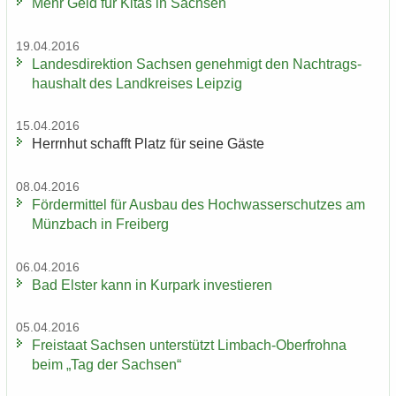
Mehr Geld für Kitas in Sach­sen
19.04.2016
Lan­des­di­rek­ti­on Sach­sen ge­neh­migt den Nach­trags­
haus­halt des Land­krei­ses Leip­zig
15.04.2016
Herrn­hut schafft Platz für seine Gäste
08.04.2016
För­der­mit­tel für Aus­bau des Hoch­was­ser­schut­zes am
Münz­bach in Frei­berg
06.04.2016
Bad Els­ter kann in Kur­park in­ves­tie­ren
05.04.2016
Frei­staat Sach­sen un­ter­stützt Limbach-​Oberfrohna
beim „Tag der Sach­sen“