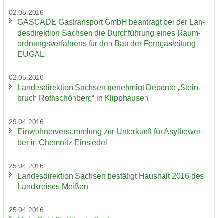
02.05.2016
GAS­CA­DE Gas­trans­port GmbH be­an­tragt bei der Lan­
des­di­rek­ti­on Sach­sen die Durch­füh­rung eines Raum­
ord­nungs­ver­fah­rens für den Bau der Fern­gas­lei­tung
EUGAL
02.05.2016
Lan­des­di­rek­ti­on Sach­sen ge­neh­migt De­po­nie „Stein­
bruch Roth­schön­berg“ in Klipp­hau­sen
29.04.2016
Ein­woh­ner­ver­samm­lung zur Un­ter­kunft für Asyl­be­wer­
ber in Chemnitz-​Einsiedel
25.04.2016
Lan­des­di­rek­ti­on Sach­sen be­stä­tigt Haus­halt 2016 des
Land­krei­ses Mei­ßen
25.04.2016