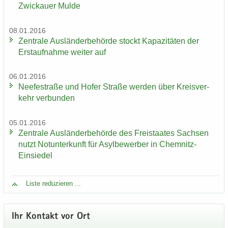
Zwi­ckau­er Mulde
08.01.2016
Zen­tra­le Aus­län­der­be­hör­de stockt Ka­pa­zi­tä­ten der
Erst­auf­nah­me wei­ter auf
06.01.2016
Nee­fe­st­ra­ße und Hofer Stra­ße wer­den über Kreis­ver­
kehr ver­bun­den
05.01.2016
Zen­tra­le Aus­län­der­be­hör­de des Frei­staa­tes Sach­sen
nutzt Not­un­ter­kunft für Asyl­be­wer­ber in Chemnitz-​
Einsiedel
Liste re­du­zie­ren ...
Ihr Kon­takt vor Ort