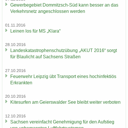
Ge­wer­be­ge­biet Dommitzsch-​Süd kann bes­ser an das
Ver­kehrs­netz an­ge­schlos­sen wer­den
01.11.2016
Lei­nen los für MS „Klara“
28.10.2016
Lan­des­ka­ta­stro­phen­schutz­übung „AKUT 2016“ sorgt
für Blau­licht auf Sach­sens Stra­ßen
27.10.2016
Feu­er­wehr Leip­zig übt Trans­port eines hoch­in­fek­ti­ös
Er­krank­ten
20.10.2016
Ki­te­sur­fen am Gei­ers­wal­der See bleibt wei­ter ver­bo­ten
12.10.2016
Sach­sen ver­ein­facht Ge­neh­mi­gung für den Auf­stieg