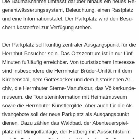
Die Bau­maß­nah­me um­fasst dar­über hin­aus ein neues Re­
gen­ent­wäs­se­rungs­sys­tem, Be­leuch­tung, einen Rast­platz
und eine In­for­ma­ti­ons­ta­fel. Der Park­platz wird den Be­su­
chern kos­ten­frei zur Ver­fü­gung ste­hen.
Der Park­platz soll künf­tig zen­tra­ler Aus­gangs­punkt für die
Herrnhut-​Besucher sein. Das Orts­zen­trum ist in nur fünf
Mi­nu­ten fuß­läu­fig er­reich­bar. Von tou­ris­ti­schem In­ter­es­se
sind ins­be­son­de­re die Herrn­hu­ter Brüder-​Unität mit dem
Kir­chen­saal, dem Got­tes­acker und dem his­to­ri­schen Ar­
chiv, die Herrn­hu­ter Sterne-​Manufaktur, das Völ­ker­kun­de­
mu­se­um, die Tou­ris­ten­in­for­ma­ti­on mit Hei­mat­mu­se­um
sowie die Herrn­hu­ter Künst­ler­gil­de. Aber auch für die Ak­
ti­v­an­ge­bo­te soll der neue Park­platz als Aus­gangs­punkt
die­nen. Dazu zäh­len das Wald­bad, der Aben­teu­er­spiel­
platz mit Mi­ni­golf­an­la­ge, der Hut­berg mit Aus­sichts­turm