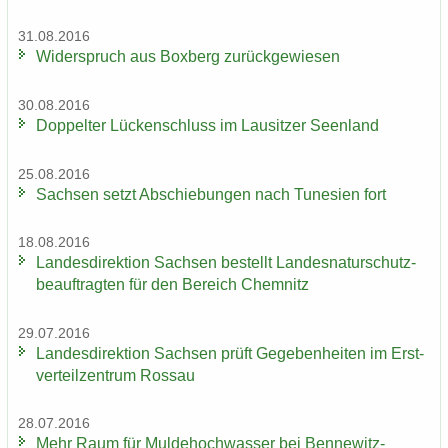
31.08.2016
Wi­der­spruch aus Box­berg zu­rück­ge­wie­sen
30.08.2016
Dop­pel­ter Lü­cken­schluss im Lau­sit­zer Se­en­land
25.08.2016
Sach­sen setzt Ab­schie­bun­gen nach Tu­ne­si­en fort
18.08.2016
Lan­des­di­rek­ti­on Sach­sen be­stellt Lan­des­na­tur­schutz­
be­auf­trag­ten für den Be­reich Chem­nitz
29.07.2016
Lan­des­di­rek­ti­on Sach­sen prüft Ge­ge­ben­hei­ten im Erst­
ver­teil­zen­trum Ros­sau
28.07.2016
Mehr Raum für Mul­de­hoch­was­ser bei Bennewitz-​