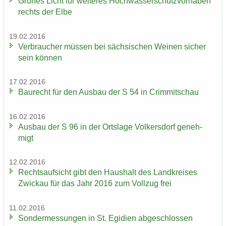
Grü­nes Licht für wei­te­res Hoch­was­ser­schutz­vor­ha­ben
rechts der Elbe
19.02.2016
Ver­brau­cher müs­sen bei säch­si­schen Wei­nen si­cher
sein kön­nen
17.02.2016
Bau­recht für den Aus­bau der S 54 in Crim­mit­schau
16.02.2016
Aus­bau der S 96 in der Orts­la­ge Vol­kers­dorf ge­neh­
migt
12.02.2016
Rechts­auf­sicht gibt den Haus­halt des Land­krei­ses
Zwi­ckau für das Jahr 2016 zum Voll­zug frei
11.02.2016
Son­der­mes­sun­gen in St. Egi­di­en ab­ge­schlos­sen