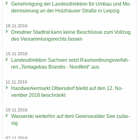
Ge­neh­mi­gung der Lan­des­di­rek­ti­on für Umbau und Mo­
der­ni­sie­rung an der Holz­häu­ser Stra­ße in Leip­zig
18.11.2016
Dresd­ner Stadt­rat kann keine Be­schlüs­se zum Voll­zug
des Ver­samm­lungs­rechts fas­sen
15.11.2016
Lan­des­di­rek­ti­on Sach­sen setzt Raum­ord­nungs­ver­fah­
ren „Ton­ta­ge­bau Bran­dis - Nord­feld“ aus
11.11.2016
Hand­wer­ker­markt Ol­bers­dorf bleibt auf den 12. No­
vem­ber 2016 be­schränkt
10.11.2016
Was­ser­ski wei­ter­hin auf dem Gei­ers­wal­der See zu­läs­
sig
07.11.2016