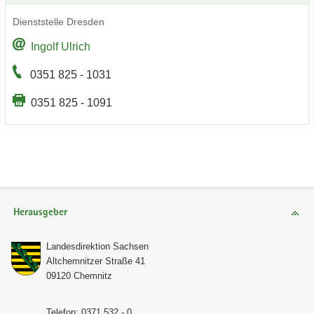
Dienst­stel­le Dres­den
In­golf Ul­rich
0351 825 - 1031
0351 825 - 1091
Herausgeber
Lan­des­di­rek­ti­on Sach­sen
Alt­chem­nit­zer Stra­ße 41
09120 Chem­nitz
Te­le­fon: 0371 532 - 0