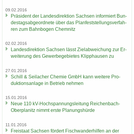
09.02.2016
Prä­si­dent der Lan­des­di­rek­ti­on Sach­sen in­for­miert Bun­
des­tags­ab­ge­ord­ne­te über das Plan­fest­stel­lungs­ver­fah­
ren zum Bahn­bo­gen Chem­nitz
02.02.2016
Lan­des­di­rek­ti­on Sach­sen lässt Ziel­ab­wei­chung zur Er­
wei­te­rung des Ge­wer­be­ge­bie­tes Klipp­hau­sen zu
27.01.2016
Schill & Seil­a­cher Che­mie GmbH kann wei­te­re Pro­
duk­ti­ons­an­la­ge in Be­trieb neh­men
15.01.2016
Neue 110 kV-​Hochspannungsleitung Reichenbach-​
Oberplanitz nimmt erste Pla­nungs­hür­de
11.01.2016
Frei­staat Sach­sen för­dert Fisch­wan­der­hil­fen an der