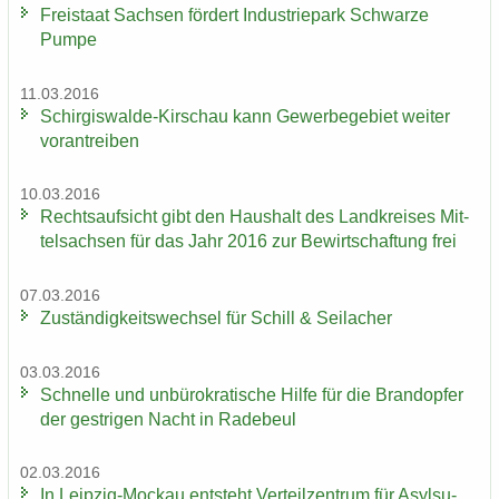
Frei­staat Sach­sen för­dert In­dus­trie­park Schwar­ze
Pumpe
11.03.2016
Schirgiswalde-​Kirschau kann Ge­wer­be­ge­biet wei­ter
vor­an­trei­ben
10.03.2016
Rechts­auf­sicht gibt den Haus­halt des Land­krei­ses Mit­
tel­sach­sen für das Jahr 2016 zur Be­wirt­schaf­tung frei
07.03.2016
Zu­stän­dig­keits­wech­sel für Schill & Seil­a­cher
03.03.2016
Schnel­le und un­bü­ro­kra­ti­sche Hilfe für die Brand­op­fer
der gest­ri­gen Nacht in Ra­de­beul
02.03.2016
In Leipzig-​Mockau ent­steht Ver­teil­zen­trum für Asyl­su­