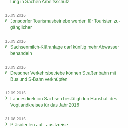
lung in Sa­chen Ar­beits­schutz
15.09.2016
Jons­dor­fer Tou­ris­mus­be­trie­be wer­den für Tou­ris­ten zu­
gäng­li­cher
15.09.2016
Sachsenmilch-​Kläranlage darf künf­tig mehr Ab­was­ser
be­han­deln
13.09.2016
Dresd­ner Ver­kehrs­be­trie­be kön­nen Stra­ßen­bahn mit
Bus und S-​Bahn ver­knüp­fen
12.09.2016
Lan­des­di­rek­ti­on Sach­sen be­stä­tigt den Haus­halt des
Vogt­land­krei­ses für das Jahr 2016
31.08.2016
Prä­si­den­ten auf Lau­sitz­rei­se