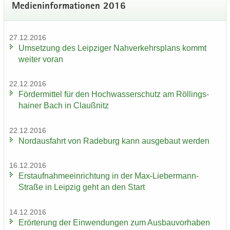
Me­di­en­in­for­ma­tio­nen 2016
27.12.2016
Um­set­zung des Leip­zi­ger Nah­ver­kehrs­plans kommt
wei­ter voran
22.12.2016
För­der­mit­tel für den Hoch­was­ser­schutz am Röl­lings­
hai­ner Bach in Clau­ß­nitz
22.12.2016
Nord­aus­fahrt von Ra­de­burg kann aus­ge­baut wer­den
16.12.2016
Erst­auf­nah­me­ein­rich­tung in der Max-​Liebermann-
Straße in Leip­zig geht an den Start
14.12.2016
Er­ör­te­rung der Ein­wen­dun­gen zum Aus­bau­vor­ha­ben