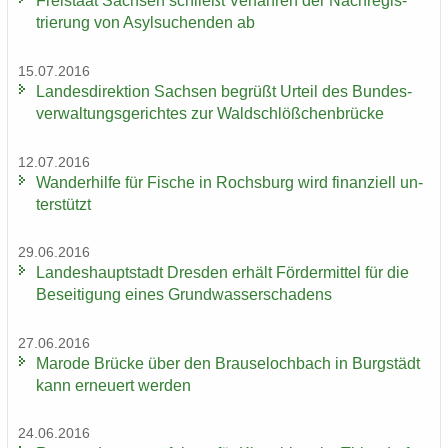
Frei­staat Sach­sen schließt Ver­fah­ren der Nach­re­gis­
trie­rung von Asyl­su­chen­den ab
15.07.2016
Lan­des­di­rek­ti­on Sach­sen be­grüßt Ur­teil des Bun­des­
ver­wal­tungs­ge­rich­tes zur Wald­schlöß­chen­brü­cke
12.07.2016
Wan­der­hil­fe für Fi­sche in Rochs­burg wird fi­nan­zi­ell un­
ter­stützt
29.06.2016
Lan­des­haupt­stadt Dres­den er­hält För­der­mit­tel für die
Be­sei­ti­gung eines Grund­was­ser­scha­dens
27.06.2016
Ma­ro­de Brü­cke über den Brau­se­loch­bach in Burg­städt
kann er­neu­ert wer­den
24.06.2016