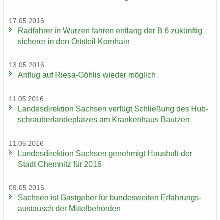
17.05.2016
Rad­fah­rer in Wur­zen fah­ren ent­lang der B 6 zu­künf­tig
si­che­rer in den Orts­teil Korn­hain
13.05.2016
An­flug auf Riesa-​Göhlis wie­der mög­lich
11.05.2016
Lan­des­di­rek­ti­on Sach­sen ver­fügt Schlie­ßung des Hub­
schrau­ber­lan­de­plat­zes am Kran­ken­haus Baut­zen
11.05.2016
Lan­des­di­rek­ti­on Sach­sen ge­neh­migt Haus­halt der
Stadt Chem­nitz für 2016
09.05.2016
Sach­sen ist Gast­ge­ber für bun­des­wei­ten Er­fah­rungs­
aus­tausch der Mit­tel­be­hör­den