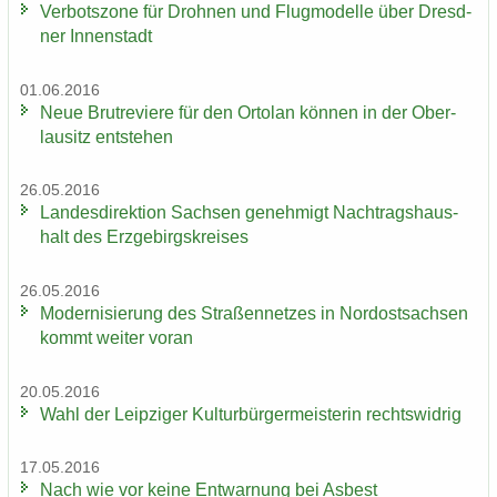
Ver­bots­zo­ne für Droh­nen und Flug­mo­del­le über Dresd­
ner In­nen­stadt
01.06.2016
Neue Brut­re­vie­re für den Or­to­lan kön­nen in der Ober­
lau­sitz ent­ste­hen
26.05.2016
Lan­des­di­rek­ti­on Sach­sen ge­neh­migt Nach­trags­haus­
halt des Erz­ge­birgs­krei­ses
26.05.2016
Mo­der­ni­sie­rung des Stra­ßen­net­zes in Nord­ost­sach­sen
kommt wei­ter voran
20.05.2016
Wahl der Leip­zi­ger Kul­tur­bür­ger­meis­te­rin rechts­wid­rig
17.05.2016
Nach wie vor keine Ent­war­nung bei Asbest