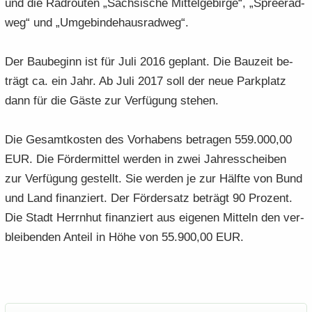
und die Rad­rou­ten „Säch­si­sche Mit­tel­ge­bir­ge“, „Spreerad­
weg“ und „Um­ge­bin­de­haus­rad­weg“.
Der Bau­be­ginn ist für Juli 2016 ge­plant. Die Bau­zeit be­
trägt ca. ein Jahr. Ab Juli 2017 soll der neue Park­platz
dann für die Gäste zur Ver­fü­gung ste­hen.
Die Ge­samt­kos­ten des Vor­ha­bens be­tra­gen 559.000,00
EUR. Die För­der­mit­tel wer­den in zwei Jah­res­schei­ben
zur Ver­fü­gung ge­stellt. Sie wer­den je zur Hälf­te von Bund
und Land fi­nan­ziert. Der För­der­satz be­trägt 90 Pro­zent.
Die Stadt Herrn­hut fi­nan­ziert aus ei­ge­nen Mit­teln den ver­
blei­ben­den An­teil in Höhe von 55.900,00 EUR.