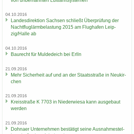
von un­be­mann­ten Luft­fahrt­sys­te­men
04.10.2016
Lan­des­di­rek­ti­on Sach­sen schließt Über­prü­fung der
Nacht­flug­lärm­be­las­tung 2015 am Flug­ha­fen Leip­
zig/Halle ab
04.10.2016
Bau­recht für Mul­de­deich bei Erlln
21.09.2016
Mehr Si­cher­heit auf und an der Staats­stra­ße in Neu­kir­
chen
21.09.2016
Kreis­stra­ße K 7703 in Nie­der­wie­sa kann aus­ge­baut
wer­den
21.09.2016
Dohna­er Un­ter­neh­men be­stä­tigt seine Aus­nah­me­stel­