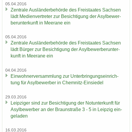
05.04.2016
Zen­tra­le Aus­län­der­be­hör­de des Frei­staa­tes Sach­sen
lädt Me­di­en­ver­tre­ter zur Be­sich­ti­gung der Asyl­be­wer­
ber­un­ter­kunft in Meer­a­ne ein
05.04.2016
Zen­tra­le Aus­län­der­be­hör­de des Frei­staa­tes Sach­sen
lädt Bür­ger zur Be­sich­ti­gung der Asyl­be­wer­ber­un­ter­
kunft in Meer­a­ne ein
04.04.2016
Ein­woh­ner­ver­samm­lung zur Un­ter­brin­gungs­ein­rich­
tung für Asyl­be­wer­ber in Chemnitz-​Einsiedel
29.03.2016
Leip­zi­ger sind zur Be­sich­ti­gung der Not­un­ter­kunft für
Asyl­be­wer­ber an der Braun­stra­ße 3 - 5 in Leip­zig ein­
ge­la­den
16.03.2016