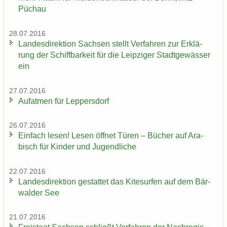
Püchau
28.07.2016
Lan­des­di­rek­ti­on Sach­sen stellt Ver­fah­ren zur Er­klä­
rung der Schiff­bar­keit für die Leip­zi­ger Stadt­ge­wäs­ser
ein
27.07.2016
Auf­at­men für Lep­pers­dorf
26.07.2016
Ein­fach lesen! Lesen öff­net Türen – Bü­cher auf Ara­
bisch für Kin­der und Ju­gend­li­che
22.07.2016
Lan­des­di­rek­ti­on ge­stat­tet das Ki­te­sur­fen auf dem Bär­
wal­der See
21.07.2016