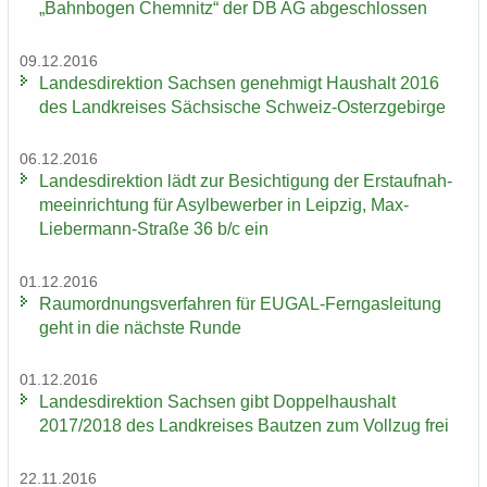
„Bahn­bo­gen Chem­nitz“ der DB AG ab­ge­schlos­sen
09.12.2016
Lan­des­di­rek­ti­on Sach­sen ge­neh­migt Haus­halt 2016
des Land­krei­ses Säch­si­sche Schweiz-​Osterzgebirge
06.12.2016
Lan­des­di­rek­ti­on lädt zur Be­sich­ti­gung der Erst­auf­nah­
me­ein­rich­tung für Asyl­be­wer­ber in Leip­zig, Max-​
Liebermann-Straße 36 b/c ein
01.12.2016
Raum­ord­nungs­ver­fah­ren für EUGAL-​Ferngasleitung
geht in die nächs­te Runde
01.12.2016
Lan­des­di­rek­ti­on Sach­sen gibt Dop­pel­haus­halt
2017/2018 des Land­krei­ses Baut­zen zum Voll­zug frei
22.11.2016