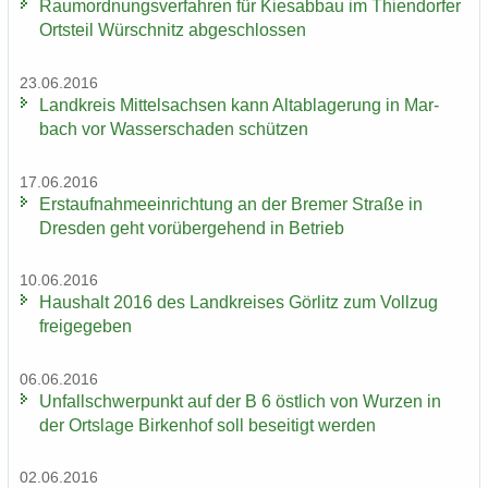
Raum­ord­nungs­ver­fah­ren für Kies­ab­bau im Thi­en­dor­fer
Orts­teil Wür­schnitz ab­ge­schlos­sen
23.06.2016
Land­kreis Mit­tel­sach­sen kann Alt­ab­la­ge­rung in Mar­
bach vor Was­ser­scha­den schüt­zen
17.06.2016
Erst­auf­nah­me­ein­rich­tung an der Bre­mer Stra­ße in
Dres­den geht vor­über­ge­hend in Be­trieb
10.06.2016
Haus­halt 2016 des Land­krei­ses Gör­litz zum Voll­zug
frei­ge­ge­ben
06.06.2016
Un­fall­schwer­punkt auf der B 6 öst­lich von Wur­zen in
der Orts­la­ge Bir­ken­hof soll be­sei­tigt wer­den
02.06.2016